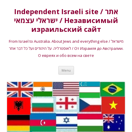
Independent Israeli site / אתר
ישראלי עצמאי / Независимый
израильский сайт
From Israel to Australia. About Jews and everything else / מישראל
לאוסטרליה. על היהודים ועל כל דבר אחר / От Израиля до Австралии.
О евреях и обо всем на свете
Skip
Menu
to
content