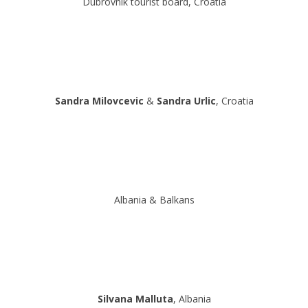
Dubrovnik tourist board, Croatia
Sandra Milovcevic
&
Sandra Urlic
, Croatia
Albania & Balkans
Silvana Malluta
, Albania