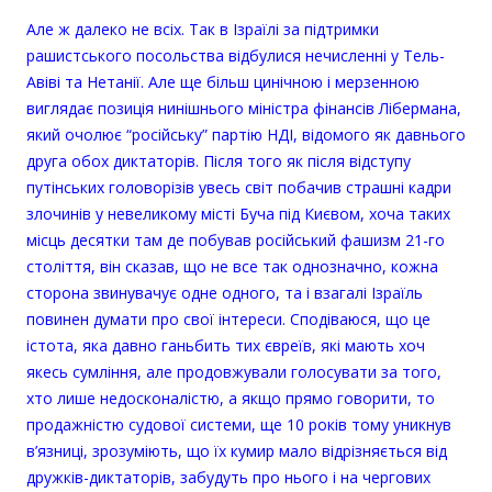
Але ж далеко не всіх. Так в Ізраїлі за підтримки
рашистського посольства відбулися нечисленні у Тель-
Авіві та Нетанії. Але ще більш цинічною і мерзенною
виглядає позиція нинішнього міністра фінансів Лібермана,
який очолює “російську” партію НДІ, відомого як давнього
друга обох диктаторів. Після того як після відступу
путінських головорізів увесь світ побачив страшні кадри
злочинів у невеликому місті Буча під Києвом, хоча таких
місць десятки там де побував російський фашизм 21-го
століття, він сказав, що не все так однозначно, кожна
сторона звинувачує одне одного, та i взагалі Ізраїль
повинен думати про свої інтереси. Сподіваюся, що це
істота, яка давно ганьбить тих євреїв, які мають хоч
якесь сумління, але продовжували голосувати за того,
хто лише недосконалістю, а якщо прямо говорити, то
продажністю судової системи, ще 10 років тому уникнув
в’язниці, зрозуміють, що їх кумир мало відрізняється від
дружків-диктаторів, забудуть про нього і на чергових