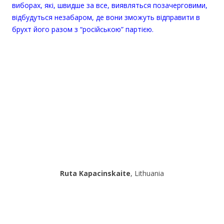
виборах, які, швидше за все, виявляться позачерговими,
відбудуться незабаром, де вони зможуть відправити в
брухт його разом з “російською” партією.
Ruta Kapacinskaite
, Lithuania