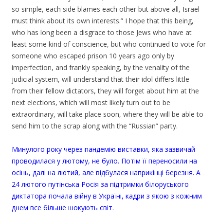
so simple, each side blames each other but above all, Israel
must think about its own interests.” I hope that this being,
who has long been a disgrace to those Jews who have at
least some kind of conscience, but who continued to vote for
someone who escaped prison 10 years ago only by
imperfection, and frankly speaking, by the venality of the
judicial system, will understand that their idol differs little
from their fellow dictators, they will forget about him at the
next elections, which will most likely turn out to be
extraordinary, will take place soon, where they will be able to
send him to the scrap along with the “Russian” party.
.
Минулого року через пандемію виставки, яка зазвичай
проводилася у лютому, не було. Потім її переносили на
осінь, далі на лютий, але відбулася наприкінці березня. А
24 лютого путінська Росія за підтримки білоруського
диктатора почала війну в Україні, кадри з якою з кожним
днем все більше шокують світ.