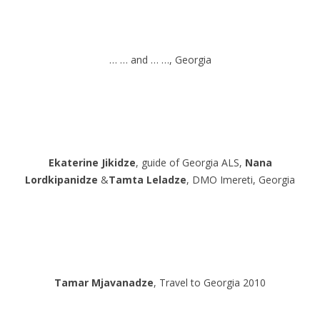
… … and … …, Georgia
Ekaterine Jikidze
, guide of Georgia ALS,
Nana
Lordkipanidze
&
Tamta Leladze
, DMO Imereti, Georgia
Tamar Mjavanadze
, Travel to Georgia 2010