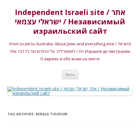
Independent Israeli site / אתר
ישראלי עצמאי / Независимый
израильский сайт
From Israel to Australia. About Jews and everything else / מישראל
לאוסטרליה. על היהודים ועל כל דבר אחר / От Израиля до Австралии.
О евреях и обо всем на свете
Skip
Menu
to
content
TAG ARCHIVES:
KERALA TOURISM