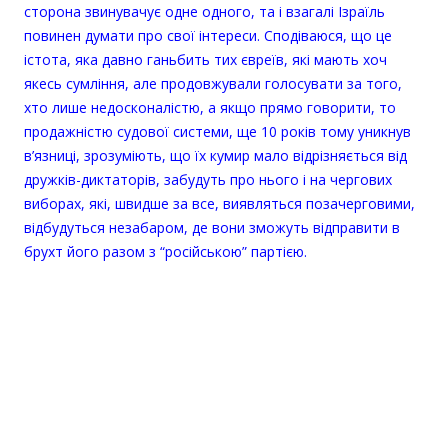
сторона звинувачує одне одного, та i взагалі Ізраїль
повинен думати про свої інтереси. Сподіваюся, що це
істота, яка давно ганьбить тих євреїв, які мають хоч
якесь сумління, але продовжували голосувати за того,
хто лише недосконалістю, а якщо прямо говорити, то
продажністю судової системи, ще 10 років тому уникнув
в’язниці, зрозуміють, що їх кумир мало відрізняється від
дружків-диктаторів, забудуть про нього і на чергових
виборах, які, швидше за все, виявляться позачерговими,
відбудуться незабаром, де вони зможуть відправити в
брухт його разом з “російською” партією.