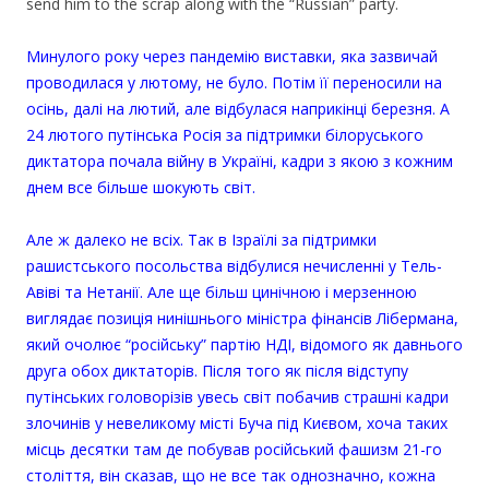
send him to the scrap along with the “Russian” party.
.
Минулого року через пандемію виставки, яка зазвичай
проводилася у лютому, не було. Потім її переносили на
осінь, далі на лютий, але відбулася наприкінці березня. А
24 лютого путінська Росія за підтримки білоруського
диктатора почала війну в Україні, кадри з якою з кожним
днем все більше шокують світ.
Але ж далеко не всіх. Так в Ізраїлі за підтримки
рашистського посольства відбулися нечисленні у Тель-
Авіві та Нетанії. Але ще більш цинічною і мерзенною
виглядає позиція нинішнього міністра фінансів Лібермана,
який очолює “російську” партію НДІ, відомого як давнього
друга обох диктаторів. Після того як після відступу
путінських головорізів увесь світ побачив страшні кадри
злочинів у невеликому місті Буча під Києвом, хоча таких
місць десятки там де побував російський фашизм 21-го
століття, він сказав, що не все так однозначно, кожна