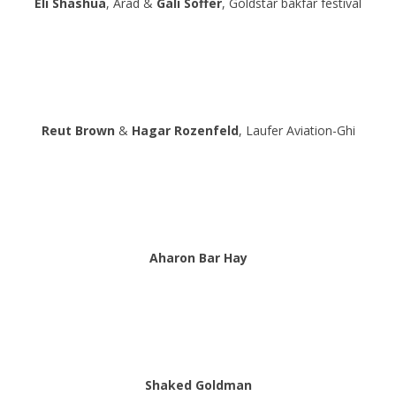
Eli Shashua
, Arad &
Gali Soffer
, Goldstar bakfar festival
Reut Brown
&
Hagar Rozenfeld
, Laufer Aviation-Ghi
Aharon Bar Hay
Shaked Goldman