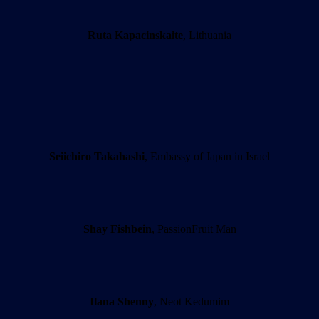
Ruta Kapacinskaite
, Lithuania
Seiichiro Takahashi
, Embassy of Japan in Israel
Shay Fishbein
, PassionFruit Man
Ilana Shenny
, Neot Kedumim