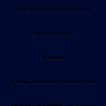
Waruna Wilpatha
, Embassy of Sri Lanka in Israel
Tati Morag,
Mate Yehuda
Ali Hmamdah
Eli Shashua
, Arad &
Gali Soffer
, Goldstar bakfar festival
Reut Brown
&
Hagar Rozenfeld
, Laufer Aviation-Ghi