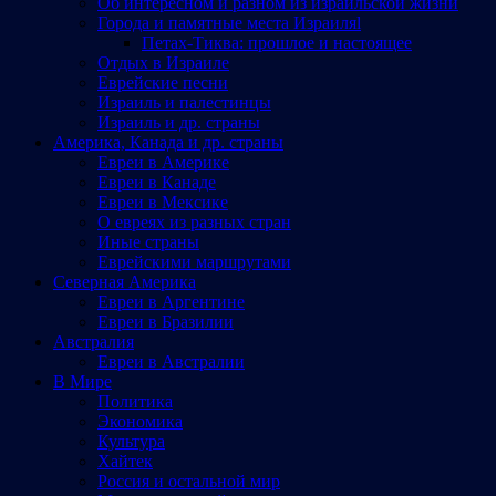
Об интересном и разном из израильской жизни
Города и памятные места Израиляl
Петах-Тиква: прошлое и настоящее
Отдых в Израиле
Еврейские песни
Израиль и палестинцы
Израиль и др. страны
Америка, Канада и др. страны
Евреи в Америке
Евреи в Канаде
Евреи в Мексике
О евреях из разных стран
Иные страны
Еврейскими маршрутами
Северная Америка
Евреи в Аргентине
Евреи в Бразилии
Австралия
Евреи в Австралии
В Мире
Политика
Экономика
Культура
Хайтек
Россия и остальной мир