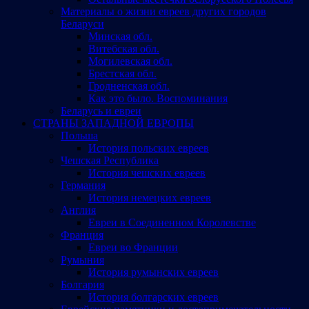
Материалы о жизни евреев других городов
Беларуси
Минская обл.
Витебская обл.
Могилевская обл.
Брестская обл.
Гродненская обл.
Как это было. Воспоминания
Беларусь и евреи
СТРАНЫ ЗАПАДНОЙ ЕВРОПЫ
Польша
История польских евреев
Чешская Республика
История чешских евреев
Германия
История немецких евреев
Англия
Евреи в Соединенном Королевстве
Франция
Евреи во Франции
Румыния
История румынских евреев
Болгария
История болгарских евреев