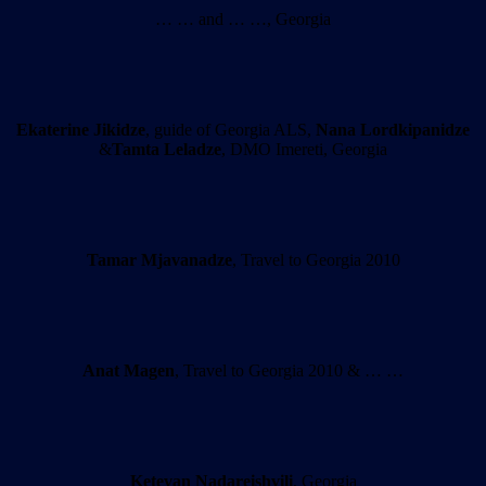
… … and … …, Georgia
Ekaterine Jikidze
, guide of Georgia ALS,
Nana Lordkipanidze
&
Tamta Leladze
, DMO Imereti, Georgia
Tamar Mjavanadze
, Travel to Georgia 2010
Anat Magen
, Travel to Georgia 2010 & … …
Ketevan Nadareishvili
, Georgia