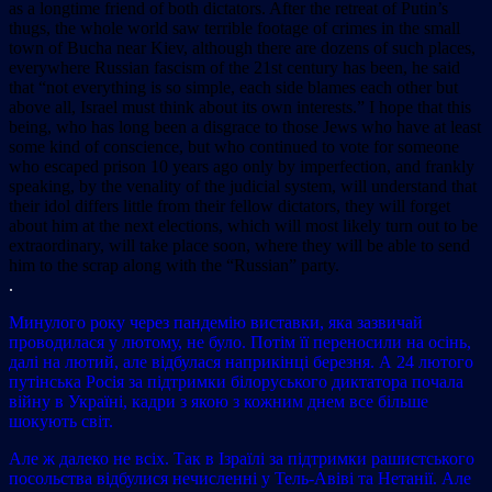
as a longtime friend of both dictators. After the retreat of Putin’s
thugs, the whole world saw terrible footage of crimes in the small
town of Bucha near Kiev, although there are dozens of such places,
everywhere Russian fascism of the 21st century has been, he said
that “not everything is so simple, each side blames each other but
above all, Israel must think about its own interests.” I hope that this
being, who has long been a disgrace to those Jews who have at least
some kind of conscience, but who continued to vote for someone
who escaped prison 10 years ago only by imperfection, and frankly
speaking, by the venality of the judicial system, will understand that
their idol differs little from their fellow dictators, they will forget
about him at the next elections, which will most likely turn out to be
extraordinary, will take place soon, where they will be able to send
him to the scrap along with the “Russian” party.
.
Минулого року через пандемію виставки, яка зазвичай
проводилася у лютому, не було. Потім її переносили на осінь,
далі на лютий, але відбулася наприкінці березня. А 24 лютого
путінська Росія за підтримки білоруського диктатора почала
війну в Україні, кадри з якою з кожним днем все більше
шокують світ.
Але ж далеко не всіх. Так в Ізраїлі за підтримки рашистського
посольства відбулися нечисленні у Тель-Авіві та Нетанії. Але