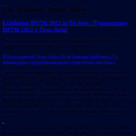
Tag Archives:
Javier Rojas
Exhibition IMTM 2022 in Tel Aviv / Турвиставка
IMTM 2022 у Тель-Авіві
The Expo Tel Aviv hosted the 27th International Mediterranean
Tourism Exhibition on the 29-30 of March.
В Експо-центрі Тель-Авіва 29-30 березня відбулася 27-а
Міжнародна середземноморська туристична виставка.
Last year, due to the pandemic, the exhibition, which was usually
held in February, was not held. Then it was postponed to autumn,
then to February, but took place at the end of March.
And on February 24, Putin’s Russia, with the support of the
Belarusian dictator, launched a war in Ukraine, the footage of which
shocks the world more and more every day. But not all. So in Israel,
with the participation of the Russian Embassy, a few actions took
place in Tel Aviv and Netanya, justifying inhuman international
criminals.
.
But even more cynical and vile is the position of the current Minister
of Finance Liberman, who heads the “Russian” NDI party, known