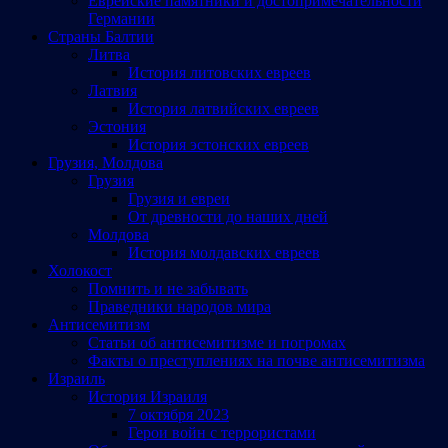
Еврейские памятники и достопримечательности
Германии
Страны Балтии
Литва
История литовских евреев
Латвия
История латвийских евреев
Эстония
История эстонских евреев
Грузия, Молдова
Грузия
Грузия и евреи
От древности до наших дней
Молдова
История молдавских евреев
Холокост
Помнить и не забывать
Праведники народов мира
Антисемитизм
Статьи об антисемитизме и погромах
Факты о преступлениях на почве антисемитизма
Израиль
История Израиля
7 октября 2023
Герои войн с террористами