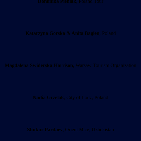
Dominika Pieniak
, Poland Tour
Katarzyna Gorska
&
Anita Bagien
, Poland
Magdalena Swiderska-Harrison
, Warsaw Tourism Organization
Nadia Grzelak
, City of Lodz, Poland
Shukur Pardaev
, Orient Mice, Uzbekistan