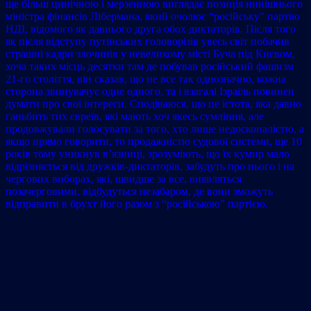
ще більш цинічною і мерзенною виглядає позиція нинішнього
міністра фінансів Лібермана, який очолює “російську” партію
НДІ, відомого як давнього друга обох диктаторів. Після того
як після відступу путінських головорізів увесь світ побачив
страшні кадри злочинів у невеликому місті Буча під Києвом,
хоча таких місць десятки там де побував російський фашизм
21-го століття, він сказав, що не все так однозначно, кожна
сторона звинувачує одне одного, та i взагалі Ізраїль повинен
думати про свої інтереси. Сподіваюся, що це істота, яка давно
ганьбить тих євреїв, які мають хоч якесь сумління, але
продовжували голосувати за того, хто лише недосконалістю, а
якщо прямо говорити, то продажністю судової системи, ще 10
років тому уникнув в’язниці, зрозуміють, що їх кумир мало
відрізняється від дружків-диктаторів, забудуть про нього і на
чергових виборах, які, швидше за все, виявляться
позачерговими, відбудуться незабаром, де вони зможуть
відправити в брухт його разом з “російською” партією.