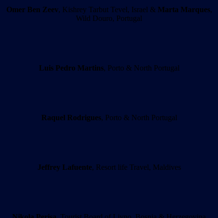
Omer Ben Zeev
, Kishrey Tarbut Tevel, Israel &
Marta Marques
,
Wild Douro, Portugal
Luis Pedro Martins
, Porto & North Portugal
Raquel Rodrigues
, Porto & North Portugal
Jeffrey Lafuente
, Resort life Travel, Maldives
Nikola Perisa
, Tourist Board of Livno, Bosnia & Herzegovina