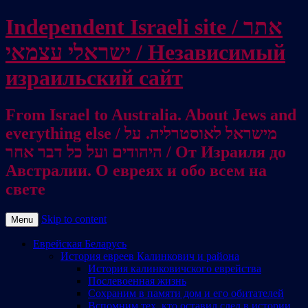
Independent Israeli site / אתר
ישראלי עצמאי / Независимый
израильский сайт
From Israel to Australia. About Jews and
everything else / מישראל לאוסטרליה. על
היהודים ועל כל דבר אחר / От Израиля до
Австралии. О евреях и обо всем на
свете
Skip to content
Menu
Еврейская Беларусь
История евреев Калинкович и района
История калинковичского еврейства
Послевоенная жизнь
Сохраним в памяти дом и его обитателей
Вспомним тех, кто оставил след в истории