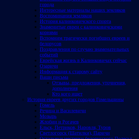
города
Интересные материалы наших земляков
Воспоминания земляков
История калинковичского спорта
Знаменитые евреи с калинковичскими
корнями
Вспомним трагически погибших евреев и
белорусов
Поздравления по случаю знаменательных
событий
Еврейская жизнь в Калинковичах сейчас
Озаричи
Информация к старому сайту
Ваши письма
Отзывы, предложения, уточнения,
дополнения
Кто кого ищет
История евреев других городов Гомельщины
Гомель
Речица и Василевичи
Мозырь
Жлобин и Рогачев
Ельск, Петриков, Наровля, Туров
Светлогорск (Шатилки), Паричи
Остальные местечки белорусского Полесья