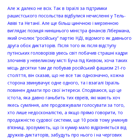
Але ж далеко не всіх. Так в Ізраїлі за підтримки
рашистського посольства відбулися нечисленні у Тель-
Авіві та Нетанії. Але ще більш цинічною і мерзенною
виглядає позиція нинішнього міністра фінансів Лібермана,
який очолює “російську” партію НДІ, відомого як давнього
друга обох диктаторів. Після того як після відступу
путінських головорізів увесь світ побачив страшні кадри
злочинів у невеликому місті Буча під Києвом, хоча таких
місць десятки там де побував російський фашизм 21-го
століття, він сказав, що не все так однозначно, кожна
сторона звинувачує одне одного, та i взагалі Ізраїль
повинен думати про свої інтереси. Сподіваюся, що це
істота, яка давно ганьбить тих євреїв, які мають хоч
якесь сумління, але продовжували голосувати за того,
хто лише недосконалістю, а якщо прямо говорити, то
продажністю судової системи, ще 10 років тому уникнув
в’язниці, зрозуміють, що їх кумир мало відрізняється від
дружків-диктаторів, забудуть про нього і на чергових