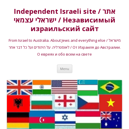
Independent Israeli site / אתר
ישראלי עצמאי / Независимый
израильский сайт
From Israel to Australia. About Jews and everything else / מישראל
לאוסטרליה. על היהודים ועל כל דבר אחר / От Израиля до Австралии.
О евреях и обо всем на свете
Skip
Menu
to
content