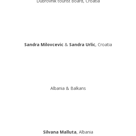
Dubrovnik tourist board, Croatia
Sandra Milovcevic
&
Sandra Urlic
, Croatia
Albania & Balkans
Silvana Malluta
, Albania