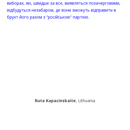
виборах, які, швидше за все, виявляться позачерговими,
відбудуться незабаром, де вони зможуть відправити в
брухт його разом з “російською” партією.
Ruta Kapacinskaite
, Lithuania