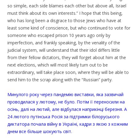
so simple, each side blames each other but above all, Israel
must think about its own interests.” I hope that this being,
who has long been a disgrace to those Jews who have at
least some kind of conscience, but who continued to vote for
someone who escaped prison 10 years ago only by
imperfection, and frankly speaking, by the venality of the
judicial system, will understand that their idol differs little
from their fellow dictators, they will forget about him at the
next elections, which will most likely turn out to be
extraordinary, will take place soon, where they will be able to
send him to the scrap along with the “Russian” party.
.
Минулого року через пандемію виставки, яка зазвичай
проводилася у лютому, не було. Потім її переносили на
осінь, далі на лютий, але відбулася наприкінці березня. А
24 лютого путінська Росія за підтримки білоруського
диктатора почала війну в Україні, кадри з якою з кожним
днем все більше шокують світ.