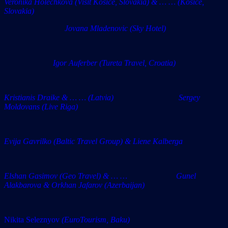
Veronika Holechkova (Visit Kosice, Slovakia) & … … (Kosice,
Slovakia)
Jovana Mladenovic (Sky Hotel)
Igor Auferber (Tureta Travel, Croatia)
Kristianis Draike & … … (Latvia) Sergey
Moldovans (Live Riga)
Evija Gavrilko (Baltic Travel Group) & Liene Kalberga
Elshan Gasimov (Geo Travel) & … … Gunel
Alakbarova & Orkhan Jafarov (Azerbaijan)
Nikita Seleznyov
(EuroTourism, Baku)