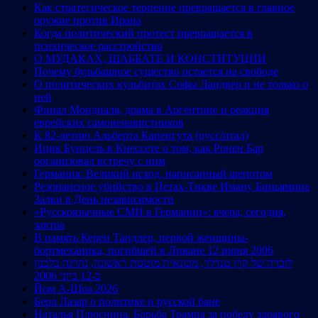
Как стратегическое терпение превращается в главное
оружие против Ирана
Когда политический протест превращается в
психическое расстройство
О МУДАКАХ, ШАББАТЕ И КОНСТИТУЦИИ
Почему бульбашное существо остается на свободе
О политических кульбитах Софы Ландвер и не только о
ней
Финал Мондиаля, драма в Аргентине и реакция
еврейских самоненавистников
К 82-летию Альберта Капенгута (русс/итал)
Ицик Бунцель в Кнессете о том, как Ронен Бар
организовал встречу с ним
Германия: Великий исход, написанный шепотом
Резонансное убийство в Петах-Тикве Иману Биньямина
Залки в День независимости
«Русскоязычные СМИ в Германии»: вчера, сегодня,
завтра
В память Керен Тандлер, первой женщины-
бортмеханика, погибшей в Ливане 12 июня 2006
לזכרה של קרן טנדלר, מכונאית מוטסת ראשונה, נהרגה בלבנון
ב-12 ביוני 2006
Йом А-Шоа 2026
Берл Лазар о политике и русской бане
Наталья Плюснина. Борьба Трампа за победу здравого