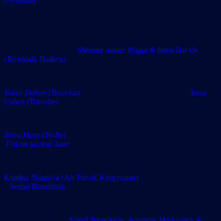
Sharona Azouri Hagai & Inbal Bar Or
(Technoda Hadera)
Yakov Dahan (Travelor) Yossi
Cohen (Travelor)
Shira Maor (To-Be)
Falcon tactical laser
Kunduz Niiazova (Art Travel, Kyrgyzstan)
Sergej Bronshtein
Sergej Bronshtein, Avraham Moskovitch &