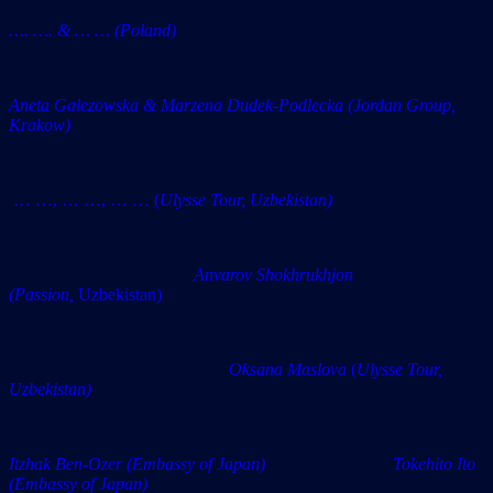
…. …. & … … (Poland)
Aneta Galezowska & Marzena Dudek-Podlecka (Jordan Group,
Krakow)
… …, … …, … …
(
Ulysse Tour, Uzbekistan)
Anvarov Shokhrukhjon
(Passion,
Uzbekistan)
Oksana Maslova
(
Ulysse Tour,
Uzbekistan)
Itzhak Ben-Ozer (Embassy of Japan) Tokehito Ito
(Embassy of Japan)