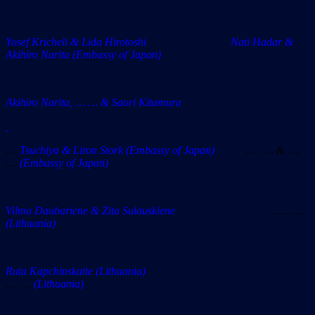
Yosef Kricheli & Lida Hirotoshi Nati Hadar &
Akihiro Narita (Embassy of Japan)
Akihiro Narita, … … & Saori Kitamura
…
Tsuchiya & Liron Stork
(Embassy of Japan)
… …. & …
…
(E
mbassy of Japan)
Vilma Daubariene & Zita Sulauskiene
…. ….
(Lithuania)
Ruta Kapchinskaite
(Lithuania)
… …
(Lithuania)