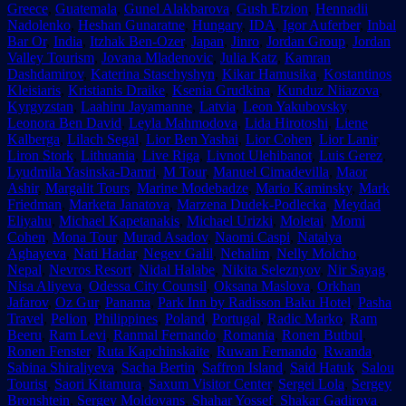
Greece
,
Guatemala
,
Gunel Alakbarova
,
Gush Etzion
,
Hennadii
Nadolenko
,
Heshan Gunaratne
,
Hungary
,
IDA
,
Igor Auferber
,
Inbal
Bar Or
,
India
,
Itzhak Ben-Ozer
,
Japan
,
Jinro
,
Jordan Group
,
Jordan
Valley Tourism
,
Jovana Mladenovic
,
Julia Katz
,
Kamran
Dashdamirov
,
Katerina Staschyshyn
,
Kikar Hamusika
,
Kostantinos
Kleisiaris
,
Kristianis Draike
,
Ksenia Grudkina
,
Kunduz Niiazova
,
Kyrgyzstan
,
Laahiru Jayamanne
,
Latvia
,
Leon Yakubovsky
,
Leonora Ben David
,
Leyla Mahmodova
,
Lida Hirotoshi
,
Liene
Kalberga
,
Lilach Segal
,
Lior Ben Yashai
,
Lior Cohen
,
Lior Lanir
,
Liron Stork
,
Lithuania
,
Live Riga
,
Livnot Ulehibanot
,
Luis Gerez
,
Lyudmila Yasinska-Damri
,
M Tour
,
Manuel Cimadevilla
,
Maor
Ashir
,
Margalit Tours
,
Marine Modebadze
,
Mario Kaminsky
,
Mark
Friedman
,
Marketa Janatova
,
Marzena Dudek-Podlecka
,
Meydad
Eliyahu
,
Michael Kapetanakis
,
Michael Urizki
,
Moletai
,
Momi
Cohen
,
Mona Tour
,
Murad Asadov
,
Naomi Caspi
,
Natalya
Aghayeva
,
Nati Hadar
,
Negev Galil
,
Nehalim
,
Nelly Molcho
,
Nepal
,
Nevros Resort
,
Nidal Halabe
,
Nikita Seleznyov
,
Nir Sayag
,
Nisa Aliyeva
,
Odessa City Counsil
,
Oksana Maslova
,
Orkhan
Jafarov
,
Oz Gur
,
Panama
,
Park Inn by Radisson Baku Hotel
,
Pasha
Travel
,
Pelion
,
Philippines
,
Poland
,
Portugal
,
Radic Marko
,
Ram
Beeru
,
Ram Levi
,
Ranmal Fernando
,
Romania
,
Ronen Butbul
,
Ronen Fenster
,
Ruta Kapchinskaite
,
Ruwan Fernando
,
Rwanda
,
Sabina Shiraliyeva
,
Sacha Bertin
,
Saffron Island
,
Said Hatuk
,
Salou
Tourist
,
Saori Kitamura
,
Saxum Visitor Center
,
Sergei Lola
,
Sergey
Bronshtein
,
Sergey Moldovans
,
Shahar Yossef
,
Shakar Gadirova
,