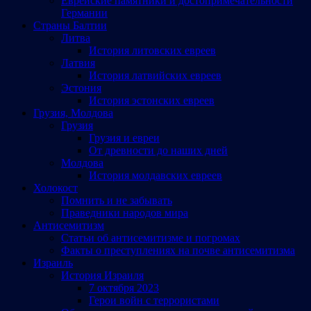
Еврейские памятники и достопримечательности
Германии
Страны Балтии
Литва
История литовских евреев
Латвия
История латвийских евреев
Эстония
История эстонских евреев
Грузия, Молдова
Грузия
Грузия и евреи
От древности до наших дней
Молдова
История молдавских евреев
Холокост
Помнить и не забывать
Праведники народов мира
Антисемитизм
Статьи об антисемитизме и погромах
Факты о преступлениях на почве антисемитизма
Израиль
История Израиля
7 октября 2023
Герои войн с террористами