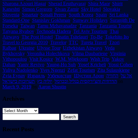
Sharona Azouri Hagai
,
Sherad Eruthayaraj
,
Shira Maor
,
Shirit
Kaneshti
,
Simon Gregorn
,
Sivan Zamir
,
Sky Hotel
,
Slovakia
,
Slovenia
,
Smartair
,
Sonali Perera
,
South Korea
,
Spain
,
Sri Lanka
,
Standard-One
,
Stanislav Gokhman
,
Sunway Holidays
,
Suranjith De
Forseka
,
Taiwan
,
Tamu Mzhavanadze
,
Tanzania
,
Tanzania Tourist
,
Tatyana Ryabov
,
Technoda Hadera
,
Tel Aviv Tourism
,
Thai
Airways
,
The Post Hostel
,
Tinatin Tsitelauri
,
To-Be
,
Tokehito Ito
,
Travel to Georgia 2010
,
Travelor
,
TTC
,
Tureta Travel
,
Tzori
Ralbag
,
Ukraine
,
Ulysse Tour
,
Uzbekistan Airways
,
Veda
Bykhovsky
,
Veronika Holechkova
,
Vilma Daubariene
,
Virginia
Vithopoulou
,
Visit Kosice
,
W.M. Wijekoom
,
Wish Trip
,
Yakov
Dahan
,
Yaniv Revivo
,
Yaung-Ho Suh
,
Yosef Kricheli
,
Yossi Cohen
,
Yuliya Nadolenko
,
Yves Ngenzi
,
Zefat Tourism
,
Zita Sulauskiene
,
Zvia Eynav
,
Израиль
,
Узбекистан
,
Шустин Арон
,
החוויה
,
אל על
תערוכות בישראל
,
יוליה כץ
,
הדרוזית והצ'ירקסית בגליל ובכרמל
on
March 9, 2019
by
Aaron Shustin
.
Archives
Archives
Search
for:
Recent Posts