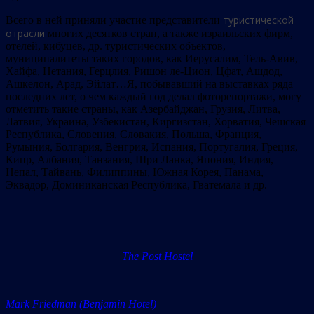
туристической
Всего в ней приняли участие представители
отрасли
многих десятков стран, а также израильских фирм,
отелей, кибуцев, др. туристических объектов,
муниципалитеты таких городов, как Иерусалим, Тель-Авив,
Хайфа, Нетания, Герцлия, Ришон ле-Цион, Цфат, Ашдод,
Ашкелон, Арад, Эйлат…Я, побывавший на выставках ряда
последних лет, о чем каждый год делал фоторепортажи, могу
отметить такие страны, как Азербайджан, Грузия, Литва,
Латвия, Украина, Узбекистан, Киргизстан, Хорватия, Чешская
Республика, Словения, Словакия, Польша, Франция,
Румыния, Болгария, Венгрия, Испания, Португалия, Греция,
Кипр, Албания, Танзания, Шри Ланка, Япония, Индия,
Непал, Тайвань, Филиппины, Южная Корея, Панама,
Эквадор, Доминиканская Республика, Гватемала и др.
The Post Hostel
Mark Friedman (Benjamin Hotel)