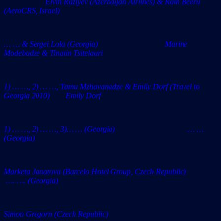
Elvin Raziyev (Azerbaijan Airlines) & Ram Beeru
(AeroCRS, Israel)
… … & Sergei Lola (Georgia) Marine
Modebadze & Tinatin Tsitelauri
1) … …, 2) … …,
Tamu Mzhavanadze
& Emily Dorf (Travel to
Georgia 2010)
Emily Dorf
1) … …, 2) … …, 3)… … (Georgia) … …
(Georgia)
Marketa Janatova (Barcelo Hotel Group, Czech Republic)
…. …. (Georgia)
Simon Gregorn (
Czech Republic)