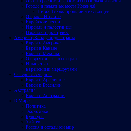
Об интересном и разном из израильской жизни
Города и памятные места Израиляl
Петах-Тиква: прошлое и настоящее
Отдых в Израиле
Еврейские песни
Израиль и палестинцы
Израиль и др. страны
Америка, Канада и др. страны
Евреи в Америке
Евреи в Канаде
Евреи в Мексике
О евреях из разных стран
Иные страны
Еврейскими маршрутами
Северная Америка
Евреи в Аргентине
Евреи в Бразилии
Австралия
Евреи в Австралии
В Мире
Политика
Экономика
Культура
Хайтек
Россия и остальной мир