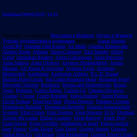
Published 09/03/2019 16:31
This entry was posted in
Выставки в Израиле
,
Отдых в Израиле
,
Туризм, путешествия и кулинария
and tagged
Aaron Shustin
,
AeroCRS
,
Agustine Olal Kungu
,
Air Malta
,
Ajantha Rathnayake
,
Akihiro Narita
,
Albania
,
Alean Company
,
Alex Marder
,
Alfred
Gajjar
,
Almudena Romero
,
Aneta Galezowska
,
Anna Parcerisa
,
Anna Sadova
,
Anna Ukolova
,
Anvarov Shokhrukhjon
,
Argiris
Mergias
,
Art Travel Kyrgyzstan
,
Avishag Swisa
,
Avraham
Moskovitch
,
Azerbaijan
,
Azerbaijan Airlines
,
B.L.D. Prasad
,
Barcelo Hotel Group
,
Bat Galim Boutique Hotel
,
Benjamin Hotel
,
Binyamin Tourism
,
Bordeaux
,
Bosnia and Hertzegovina
,
Bosuk
Tours
,
Bulgaria
,
Carlos Batista
,
Carlota Gil
,
Chinara Aliyarova
,
Croatia)
,
Cyprus
,
Czech Republic
,
Daiva Kuliene
,
David Portero
,
David Tushuri
,
Dead Sea Mail
,
Dijana Djuricic
,
Dimitris Leventis
,
Dominican Repablic
,
Dominican Republic
,
Dunesh Hapuarachchi
,
Ecuador
,
Efrat Cohen
,
Eilat Tourism
,
Einat Shwarts
,
El Al
,
Elephant
Travels Shi Lanka
,
Elshan Gasimov
,
Elvin Raziyev
,
Emily Dorf
,
Esam Alwan
,
Evija Gavrilko
,
exhibitions in Israel
,
Falcon tactical
laser
,
France
,
Galit Twizer
,
Geo Travel
,
George Steuart
,
Georgia
,
Gidon Ben-Zvi
,
Gil Keisar
,
Gila Kenigsberg
,
Gordon Travel Group
,