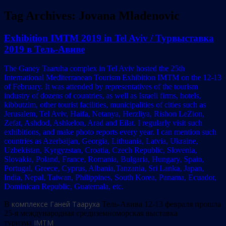
Tag Archives:
Jovana Mladenovic
Exhibition IMTM 2019 in Tel Aviv / Турвыставка
2019 в Тель-Авиве
The Ganey Taaruha complex in Tel Aviv hosted the 25th
International Mediterranean Tourism Exhibition IMTM on the 12-13
of February. It was attended by representatives of the tourism
industry of dozens of countries, as well as Israeli firms, hotels,
kibbutzim, other tourist facilities, municipalities of cities such as
Jerusalem, Tel Aviv, Haifa, Netanya, Herzliya, Rishon LeZion,
Zefat, Ashdod, Ashkelon, Arad and Eilat. I regularly visit such
exhibitions, and make photo reports every year. I can mention such
countries as Azerbaijan, Georgia, Lithuania, Latvia, Ukraine,
Uzbekistan, Kyrgyzstan, Croatia, Czech Republic, Slovenia,
Slovakia, Poland, France, Romania, Bulgaria, Hungary, Spain,
Portugal, Greece, Cyprus, Albania,Tanzania, Sri Lanka, Japan,
India, Nepal, Taiwan, Philippines, South Korea, Panama, Ecuador,
Dominican Republic, Guatemala, etc.
комплексе Ганей Тааруха
В
Тель-Авива 12-13 февраля прошла
25-я международная средиземноморская выставка
IMTM
туризма
.