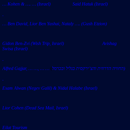
… Kohen & …. … (Israel) Said Hatuk (Israel)
… Ben David, Lior Ben Yashai, Nataly …. (Gush Etzion)
Gidon Ben-Zvi (Wish Trip, Israel)
Avishag
Swisa
(Israel)
Alfred Gajjar, … …, … …
(
החוויה הדרוזית והצ’ירקסית בגליל ובכרמל)
Esam Alwan (Negev Galil) &
Nidal Halabe (Israel)
Lior Cohen (Dead Sea Mail, Israel)
Eilat Tourism