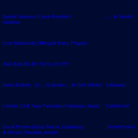
Natalie Stankova (Czech Republic) … … & Natalie
Stankova
Leon Yakubovsky (
Margalit Tours, Prague)
Julia Katz (El Al) / יוליה כץ, אל על
Daiva Kuliene, 2)…, 3) Sandra … & Vytis Shteibis
(
Lithuania)
Carlota Gil & Anna Parcerisa (Catalunya, Spain) Carlota Gil
David Portero (Salou Tourist, Catalunya) David Portero
& Oz Gur (Smartair, Israel)