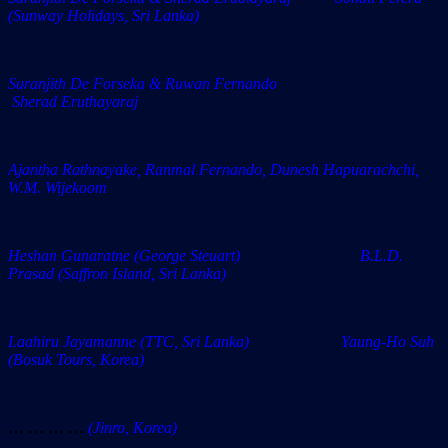
(Sunway Holidays, Sri Lanka)
Suranjith De Forseka & Ruwan Fernando
Sherad Eruthayaraj
Ajantha Rathnayake, Ranmal Fernando, Dunesh Hapuarachchi,
W.M. Wijekoom
Heshan Gunaratne (George Steuart) B.L.D.
Prasad (Saffron Island, Sri Lanka)
Laahiru Jayamanne (TTC, Sri Lanka) Yaung-Ho Suh
(Bosuk Tours, Korea)
… … … …
(Jinro, Korea)