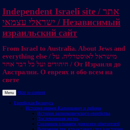
Independent Israeli site / אתר
ישראלי עצמאי / Независимый
израильский сайт
From Israel to Australia. About Jews and
everything else / מישראל לאוסטרליה. על
היהודים ועל כל דבר אחר / От Израиля до
Австралии. О евреях и обо всем на
свете
Skip to content
Menu
Еврейская Беларусь
История евреев Калинкович и района
История калинковичского еврейства
Послевоенная жизнь
Сохраним в памяти дом и его обитателей
Вспомним тех, кто оставил след в истории