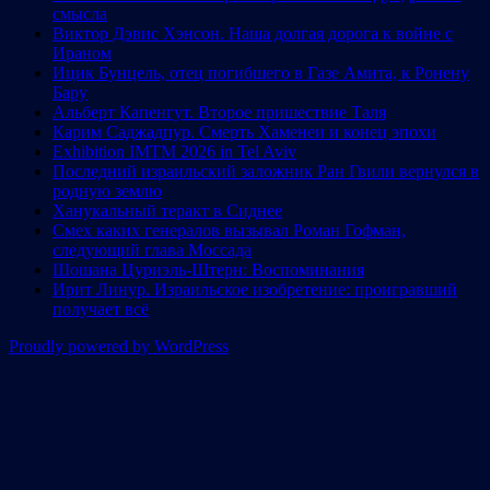
смысла
Виктор Дэвис Хэнсон. Наша долгая дорога к войне с
Ираном
Ицик Бунцель, отец погибшего в Газе Амита, к Ронену
Бару
Альберт Капенгут. Второе пришествие Таля
Карим Саджадпур. Смерть Хаменеи и конец эпохи
Exhibition IMTM 2026 in Tel Aviv
Последний израильский заложник Ран Гвили вернулся в
родную землю
Ханукальный теракт в Сиднее
Смех каких генералов вызывал Роман Гофман,
следующий глава Моссада
Шошана Цуриэль-Штерн: Воспоминания
Ирит Линур. Израильское изобретение: проигравший
получает всё
Proudly powered by WordPress