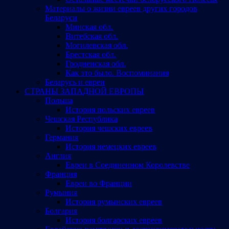
Материалы о жизни евреев других городов
Беларуси
Минская обл.
Витебская обл.
Могилевская обл.
Брестская обл.
Гродненская обл.
Как это было. Воспоминания
Беларусь и евреи
СТРАНЫ ЗАПАДНОЙ ЕВРОПЫ
Польша
История польских евреев
Чешская Республика
История чешских евреев
Германия
История немецких евреев
Англия
Евреи в Соединенном Королевстве
Франция
Евреи во Франции
Румыния
История румынских евреев
Болгария
История болгарских евреев