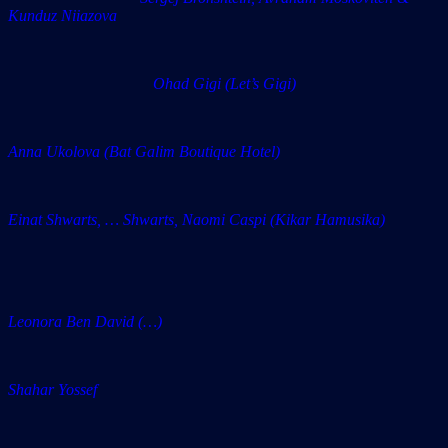
Kunduz Niiazova
Ohad Gigi (Let’s Gigi)
Anna Ukolova (Bat Galim Boutique Hotel)
Einat Shwarts, … Shwarts, Naomi Caspi (Kikar Hamusika)
Leonora Ben David (…)
Shahar Yossef