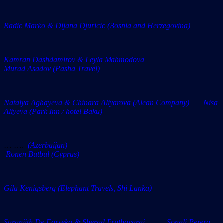
Radic Marko & Dijana Djuricic (Bosnia and Herzegovina)
Kamran Dashdamirov & Leyla Mahmodova
Murad Asadov (Pasha Travel)
Natalya Aghayeva & Chinara Aliyarova (Alean Company) Nisa
Aliyeva (Park Inn / hotel Baku)
… ….
(Azerbaijan)
Ronen Butbul (Cyprus)
Gila Kenigsberg (Elephant Travels, Shi Lanka)
Suranjith De Forseka & Sherad Eruthayaraj Sonali Perera