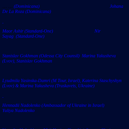
… …
(Dominicanа) Johana
De La Roza (Dominicana)
Maor Ashir (Standard-One) Nir
Sayag (Standard-One)
Stanislav Gokhman (Odessa City Counsil) Marina Yakusheva
(Lvov), Stanislav Gokhman
Lyudmila Yasinska-Damri (M Tour, Israel), Katerina Staschyshyn
(Lvov) & Marina Yakusheva (Truskavets, Ukraine)
Hennadii Nadolenko
(Ambassador of Ukraine in Israel)
Yuliya Nadolenko