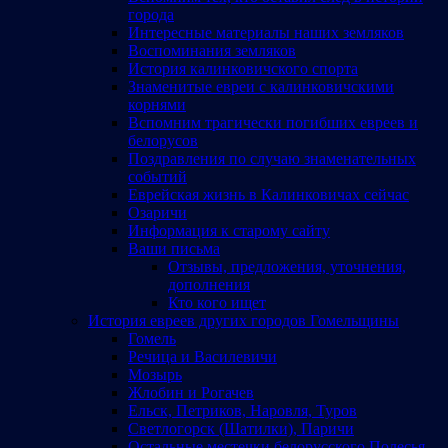
города
Интересные материалы наших земляков
Воспоминания земляков
История калинковичского спорта
Знаменитые евреи с калинковичскими
корнями
Вспомним трагически погибших евреев и
белорусов
Поздравления по случаю знаменательных
событий
Еврейская жизнь в Калинковичах сейчас
Озаричи
Информация к старому сайту
Ваши письма
Отзывы, предложения, уточнения,
дополнения
Кто кого ищет
История евреев других городов Гомельщины
Гомель
Речица и Василевичи
Мозырь
Жлобин и Рогачев
Ельск, Петриков, Наровля, Туров
Светлогорск (Шатилки), Паричи
Остальные местечки белорусского Полесья