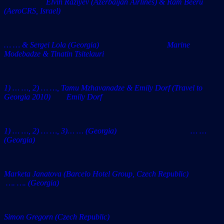
Elvin Raziyev (Azerbaijan Airlines) & Ram Beeru
(AeroCRS, Israel)
… … & Sergei Lola (Georgia) Marine
Modebadze & Tinatin Tsitelauri
1) … …, 2) … …,
Tamu Mzhavanadze
& Emily Dorf (Travel to
Georgia 2010)
Emily Dorf
1) … …, 2) … …, 3)… … (Georgia) … …
(Georgia)
Marketa Janatova (Barcelo Hotel Group, Czech Republic)
…. …. (Georgia)
Simon Gregorn (
Czech Republic)