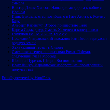
смысла
Виктор Дэвис Хэнсон. Наша долгая дорога к войне с
Ираном
Ицик Бунцель, отец погибшего в Газе Амита, к Ронену
Бару
Альберт Капенгут. Второе пришествие Таля
Карим Саджадпур. Смерть Хаменеи и конец эпохи
Exhibition IMTM 2026 in Tel Aviv
Последний израильский заложник Ран Гвили вернулся в
родную землю
Ханукальный теракт в Сиднее
Смех каких генералов вызывал Роман Гофман,
следующий глава Моссада
Шошана Цуриэль-Штерн: Воспоминания
Ирит Линур. Израильское изобретение: проигравший
получает всё
Proudly powered by WordPress