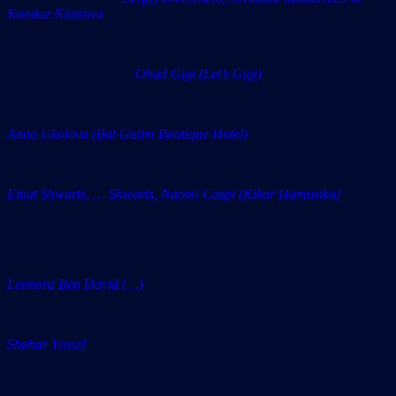
Kunduz Niiazova
Ohad Gigi (Let’s Gigi)
Anna Ukolova (Bat Galim Boutique Hotel)
Einat Shwarts, … Shwarts, Naomi Caspi (Kikar Hamusika)
Leonora Ben David (…)
Shahar Yossef