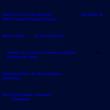
Yosef Kricheli & Lida Hirotoshi Nati Hadar &
Akihiro Narita (Embassy of Japan)
Akihiro Narita, … … & Saori Kitamura
…
Tsuchiya & Liron Stork
(Embassy of Japan)
… …. & …
…
(E
mbassy of Japan)
Vilma Daubariene & Zita Sulauskiene
…. ….
(Lithuania)
Ruta Kapchinskaite
(Lithuania)
… …
(Lithuania)