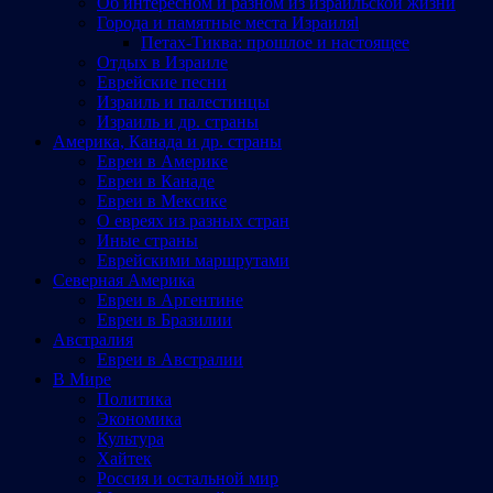
Об интересном и разном из израильской жизни
Города и памятные места Израиляl
Петах-Тиква: прошлое и настоящее
Отдых в Израиле
Еврейские песни
Израиль и палестинцы
Израиль и др. страны
Америка, Канада и др. страны
Евреи в Америке
Евреи в Канаде
Евреи в Мексике
О евреях из разных стран
Иные страны
Еврейскими маршрутами
Северная Америка
Евреи в Аргентине
Евреи в Бразилии
Австралия
Евреи в Австралии
В Мире
Политика
Экономика
Культура
Хайтек
Россия и остальной мир