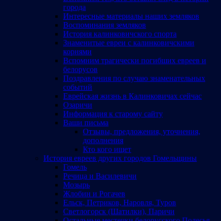
города
Интересные материалы наших земляков
Воспоминания земляков
История калинковичского спорта
Знаменитые евреи с калинковичскими
корнями
Вспомним трагически погибших евреев и
белорусов
Поздравления по случаю знаменательных
событий
Еврейская жизнь в Калинковичах сейчас
Озаричи
Информация к старому сайту
Ваши письма
Отзывы, предложения, уточнения,
дополнения
Кто кого ищет
История евреев других городов Гомельщины
Гомель
Речица и Василевичи
Мозырь
Жлобин и Рогачев
Ельск, Петриков, Наровля, Туров
Светлогорск (Шатилки), Паричи
Остальные местечки белорусского Полесья