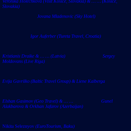
Veronika Holechkova (Visit Kosice, Slovakia) & … … (Kosice,
Slovakia)
Jovana Mladenovic (Sky Hotel)
Igor Auferber (Tureta Travel, Croatia)
Kristianis Draike & … … (Latvia) Sergey
Moldovans (Live Riga)
Evija Gavrilko (Baltic Travel Group) & Liene Kalberga
Elshan Gasimov (Geo Travel) & … … Gunel
Alakbarova & Orkhan Jafarov (Azerbaijan)
Nikita Seleznyov
(EuroTourism, Baku)