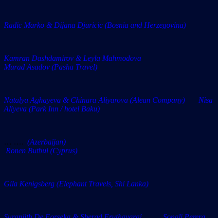
Radic Marko & Dijana Djuricic (Bosnia and Herzegovina)
Kamran Dashdamirov & Leyla Mahmodova
Murad Asadov (Pasha Travel)
Natalya Aghayeva & Chinara Aliyarova (Alean Company) Nisa
Aliyeva (Park Inn / hotel Baku)
… ….
(Azerbaijan)
Ronen Butbul (Cyprus)
Gila Kenigsberg (Elephant Travels, Shi Lanka)
Suranjith De Forseka & Sherad Eruthayaraj Sonali Perera