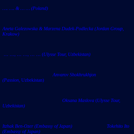
…. …. & … … (Poland)
Aneta Galezowska & Marzena Dudek-Podlecka (Jordan Group,
Krakow)
… …, … …, … …
(
Ulysse Tour, Uzbekistan)
Anvarov Shokhrukhjon
(Passion,
Uzbekistan)
Oksana Maslova
(
Ulysse Tour,
Uzbekistan)
Itzhak Ben-Ozer (Embassy of Japan) Tokehito Ito
(Embassy of Japan)