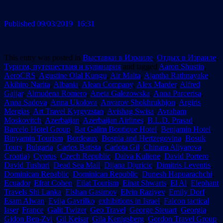
Published 09/03/2019 16:31
This entry was posted in
Выставки в Израиле
,
Отдых в Израиле
,
Туризм, путешествия и кулинария
and tagged
Aaron Shustin
,
AeroCRS
,
Agustine Olal Kungu
,
Air Malta
,
Ajantha Rathnayake
,
Akihiro Narita
,
Albania
,
Alean Company
,
Alex Marder
,
Alfred
Gajjar
,
Almudena Romero
,
Aneta Galezowska
,
Anna Parcerisa
,
Anna Sadova
,
Anna Ukolova
,
Anvarov Shokhrukhjon
,
Argiris
Mergias
,
Art Travel Kyrgyzstan
,
Avishag Swisa
,
Avraham
Moskovitch
,
Azerbaijan
,
Azerbaijan Airlines
,
B.L.D. Prasad
,
Barcelo Hotel Group
,
Bat Galim Boutique Hotel
,
Benjamin Hotel
,
Binyamin Tourism
,
Bordeaux
,
Bosnia and Hertzegovina
,
Bosuk
Tours
,
Bulgaria
,
Carlos Batista
,
Carlota Gil
,
Chinara Aliyarova
,
Croatia)
,
Cyprus
,
Czech Republic
,
Daiva Kuliene
,
David Portero
,
David Tushuri
,
Dead Sea Mail
,
Dijana Djuricic
,
Dimitris Leventis
,
Dominican Repablic
,
Dominican Republic
,
Dunesh Hapuarachchi
,
Ecuador
,
Efrat Cohen
,
Eilat Tourism
,
Einat Shwarts
,
El Al
,
Elephant
Travels Shi Lanka
,
Elshan Gasimov
,
Elvin Raziyev
,
Emily Dorf
,
Esam Alwan
,
Evija Gavrilko
,
exhibitions in Israel
,
Falcon tactical
laser
,
France
,
Galit Twizer
,
Geo Travel
,
George Steuart
,
Georgia
,
Gidon Ben-Zvi
,
Gil Keisar
,
Gila Kenigsberg
,
Gordon Travel Group
,