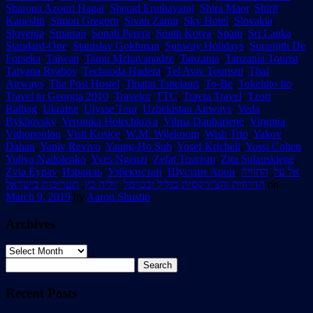
Sharona Azouri Hagai
,
Sherad Eruthayaraj
,
Shira Maor
,
Shirit
Kaneshti
,
Simon Gregorn
,
Sivan Zamir
,
Sky Hotel
,
Slovakia
,
Slovenia
,
Smartair
,
Sonali Perera
,
South Korea
,
Spain
,
Sri Lanka
,
Standard-One
,
Stanislav Gokhman
,
Sunway Holidays
,
Suranjith De
Forseka
,
Taiwan
,
Tamu Mzhavanadze
,
Tanzania
,
Tanzania Tourist
,
Tatyana Ryabov
,
Technoda Hadera
,
Tel Aviv Tourism
,
Thai
Airways
,
The Post Hostel
,
Tinatin Tsitelauri
,
To-Be
,
Tokehito Ito
,
Travel to Georgia 2010
,
Travelor
,
TTC
,
Tureta Travel
,
Tzori
Ralbag
,
Ukraine
,
Ulysse Tour
,
Uzbekistan Airways
,
Veda
Bykhovsky
,
Veronika Holechkova
,
Vilma Daubariene
,
Virginia
Vithopoulou
,
Visit Kosice
,
W.M. Wijekoom
,
Wish Trip
,
Yakov
Dahan
,
Yaniv Revivo
,
Yaung-Ho Suh
,
Yosef Kricheli
,
Yossi Cohen
,
Yuliya Nadolenko
,
Yves Ngenzi
,
Zefat Tourism
,
Zita Sulauskiene
,
Zvia Eynav
,
Израиль
,
Узбекистан
,
Шустин Арон
,
החוויה
,
אל על
תערוכות בישראל
,
יוליה כץ
,
הדרוזית והצ'ירקסית בגליל ובכרמל
on
March 9, 2019
by
Aaron Shustin
.
Archives
Archives
Search
for:
Recent Posts