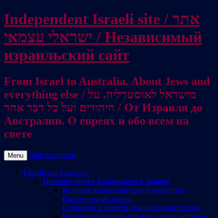
Independent Israeli site / אתר
ישראלי עצמאי / Независимый
израильский сайт
From Israel to Australia. About Jews and
everything else / מישראל לאוסטרליה. על
היהודים ועל כל דבר אחר / От Израиля до
Австралии. О евреях и обо всем на
свете
Skip to content
Menu
Еврейская Беларусь
История евреев Калинкович и района
История калинковичского еврейства
Послевоенная жизнь
Сохраним в памяти дом и его обитателей
Вспомним тех, кто оставил след в истории