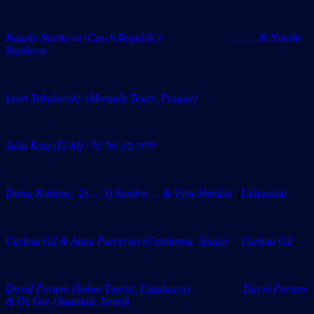
Natalie Stankova (Czech Republic) … … & Natalie
Stankova
Leon Yakubovsky (
Margalit Tours, Prague)
Julia Katz (El Al) / יוליה כץ, אל על
Daiva Kuliene, 2)…, 3) Sandra … & Vytis Shteibis
(
Lithuania)
Carlota Gil & Anna Parcerisa (Catalunya, Spain) Carlota Gil
David Portero (Salou Tourist, Catalunya) David Portero
& Oz Gur (Smartair, Israel)