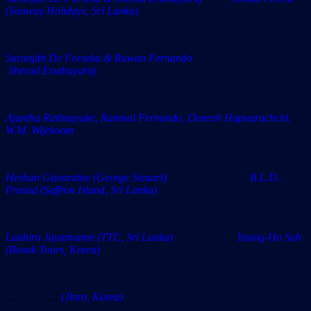
(Sunway Holidays, Sri Lanka)
Suranjith De Forseka & Ruwan Fernando
Sherad Eruthayaraj
Ajantha Rathnayake, Ranmal Fernando, Dunesh Hapuarachchi,
W.M. Wijekoom
Heshan Gunaratne (George Steuart) B.L.D.
Prasad (Saffron Island, Sri Lanka)
Laahiru Jayamanne (TTC, Sri Lanka) Yaung-Ho Suh
(Bosuk Tours, Korea)
… … … …
(Jinro, Korea)