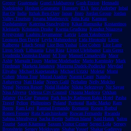
Greece
,
Guatemala
,
Gunel Alakbarova
,
Gush Etzion
,
Hennadii
Nadolenko
,
Heshan Gunaratne
,
Hungary
,
IDA
,
Igor Auferber
,
Inbal
Bar Or
,
India
,
Itzhak Ben-Ozer
,
Japan
,
Jinro
,
Jordan Group
,
Jordan
Valley Tourism
,
Jovana Mladenovic
,
Julia Katz
,
Kamran
Dashdamirov
,
Katerina Staschyshyn
,
Kikar Hamusika
,
Kostantinos
Kleisiaris
,
Kristianis Draike
,
Ksenia Grudkina
,
Kunduz Niiazova
,
Kyrgyzstan
,
Laahiru Jayamanne
,
Latvia
,
Leon Yakubovsky
,
Leonora Ben David
,
Leyla Mahmodova
,
Lida Hirotoshi
,
Liene
Kalberga
,
Lilach Segal
,
Lior Ben Yashai
,
Lior Cohen
,
Lior Lanir
,
Liron Stork
,
Lithuania
,
Live Riga
,
Livnot Ulehibanot
,
Luis Gerez
,
Lyudmila Yasinska-Damri
,
M Tour
,
Manuel Cimadevilla
,
Maor
Ashir
,
Margalit Tours
,
Marine Modebadze
,
Mario Kaminsky
,
Mark
Friedman
,
Marketa Janatova
,
Marzena Dudek-Podlecka
,
Meydad
Eliyahu
,
Michael Kapetanakis
,
Michael Urizki
,
Moletai
,
Momi
Cohen
,
Mona Tour
,
Murad Asadov
,
Naomi Caspi
,
Natalya
Aghayeva
,
Nati Hadar
,
Negev Galil
,
Nehalim
,
Nelly Molcho
,
Nepal
,
Nevros Resort
,
Nidal Halabe
,
Nikita Seleznyov
,
Nir Sayag
,
Nisa Aliyeva
,
Odessa City Counsil
,
Oksana Maslova
,
Orkhan
Jafarov
,
Oz Gur
,
Panama
,
Park Inn by Radisson Baku Hotel
,
Pasha
Travel
,
Pelion
,
Philippines
,
Poland
,
Portugal
,
Radic Marko
,
Ram
Beeru
,
Ram Levi
,
Ranmal Fernando
,
Romania
,
Ronen Butbul
,
Ronen Fenster
,
Ruta Kapchinskaite
,
Ruwan Fernando
,
Rwanda
,
Sabina Shiraliyeva
,
Sacha Bertin
,
Saffron Island
,
Said Hatuk
,
Salou
Tourist
,
Saori Kitamura
,
Saxum Visitor Center
,
Sergei Lola
,
Sergey
Bronshtein
,
Sergey Moldovans
,
Shahar Yossef
,
Shakar Gadirova
,