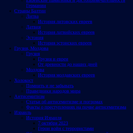
Еврейские памятники и достопримечательности
Германии
Страны Балтии
Литва
История литовских евреев
Латвия
История латвийских евреев
Эстония
История эстонских евреев
Грузия, Молдова
Грузия
Грузия и евреи
От древности до наших дней
Молдова
История молдавских евреев
Холокост
Помнить и не забывать
Праведники народов мира
Антисемитизм
Статьи об антисемитизме и погромах
Факты о преступлениях на почве антисемитизма
Израиль
История Израиля
7 октября 2023
Герои войн с террористами