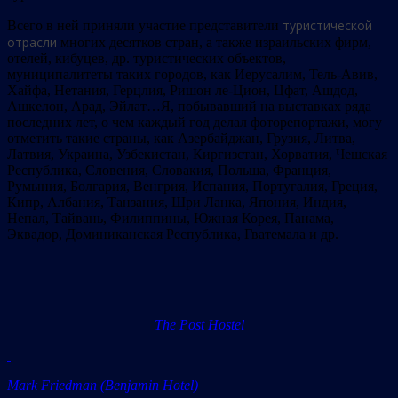
туристической
Всего в ней приняли участие представители
отрасли
многих десятков стран, а также израильских фирм,
отелей, кибуцев, др. туристических объектов,
муниципалитеты таких городов, как Иерусалим, Тель-Авив,
Хайфа, Нетания, Герцлия, Ришон ле-Цион, Цфат, Ашдод,
Ашкелон, Арад, Эйлат…Я, побывавший на выставках ряда
последних лет, о чем каждый год делал фоторепортажи, могу
отметить такие страны, как Азербайджан, Грузия, Литва,
Латвия, Украина, Узбекистан, Киргизстан, Хорватия, Чешская
Республика, Словения, Словакия, Польша, Франция,
Румыния, Болгария, Венгрия, Испания, Португалия, Греция,
Кипр, Албания, Танзания, Шри Ланка, Япония, Индия,
Непал, Тайвань, Филиппины, Южная Корея, Панама,
Эквадор, Доминиканская Республика, Гватемала и др.
The Post Hostel
Mark Friedman (Benjamin Hotel)