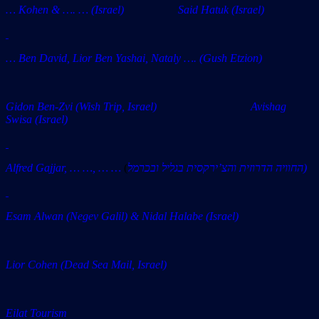
… Kohen & …. … (Israel) Said Hatuk (Israel)
… Ben David, Lior Ben Yashai, Nataly …. (Gush Etzion)
Gidon Ben-Zvi (Wish Trip, Israel)
Avishag
Swisa
(Israel)
Alfred Gajjar, … …, … …
(
החוויה הדרוזית והצ’ירקסית בגליל ובכרמל)
Esam Alwan (Negev Galil) &
Nidal Halabe (Israel)
Lior Cohen (Dead Sea Mail, Israel)
Eilat Tourism