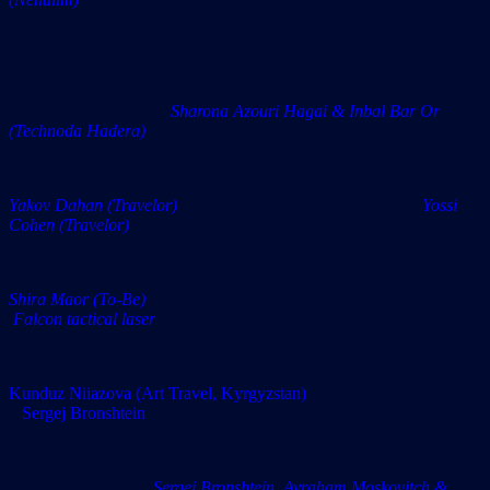
Sharona Azouri Hagai & Inbal Bar Or
(Technoda Hadera)
Yakov Dahan (Travelor) Yossi
Cohen (Travelor)
Shira Maor (To-Be)
Falcon tactical laser
Kunduz Niiazova (Art Travel, Kyrgyzstan)
Sergej Bronshtein
Sergej Bronshtein, Avraham Moskovitch &