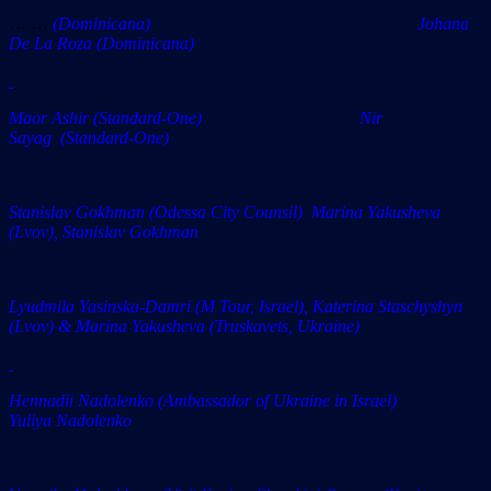
… …
(Dominicanа) Johana
De La Roza (Dominicana)
Maor Ashir (Standard-One) Nir
Sayag (Standard-One)
Stanislav Gokhman (Odessa City Counsil) Marina Yakusheva
(Lvov), Stanislav Gokhman
Lyudmila Yasinska-Damri (M Tour, Israel), Katerina Staschyshyn
(Lvov) & Marina Yakusheva (Truskavets, Ukraine)
Hennadii Nadolenko
(Ambassador of Ukraine in Israel)
Yuliya Nadolenko