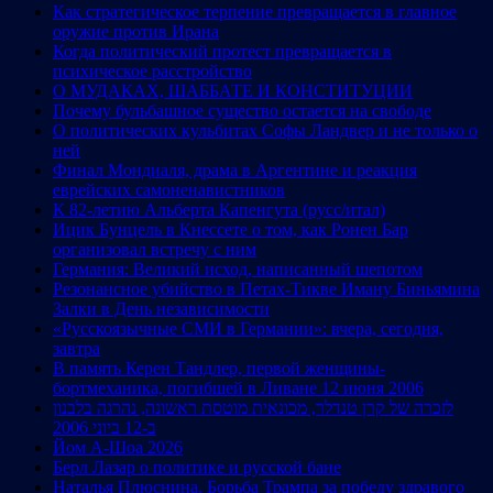
Как стратегическое терпение превращается в главное
оружие против Ирана
Когда политический протест превращается в
психическое расстройство
О МУДАКАХ, ШАББАТЕ И КОНСТИТУЦИИ
Почему бульбашное существо остается на свободе
О политических кульбитах Софы Ландвер и не только о
ней
Финал Мондиаля, драма в Аргентине и реакция
еврейских самоненавистников
К 82-летию Альберта Капенгута (русс/итал)
Ицик Бунцель в Кнессете о том, как Ронен Бар
организовал встречу с ним
Германия: Великий исход, написанный шепотом
Резонансное убийство в Петах-Тикве Иману Биньямина
Залки в День независимости
«Русскоязычные СМИ в Германии»: вчера, сегодня,
завтра
В память Керен Тандлер, первой женщины-
бортмеханика, погибшей в Ливане 12 июня 2006
לזכרה של קרן טנדלר, מכונאית מוטסת ראשונה, נהרגה בלבנון
ב-12 ביוני 2006
Йом А-Шоа 2026
Берл Лазар о политике и русской бане
Наталья Плюснина. Борьба Трампа за победу здравого