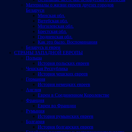
Материалы о жизни евреев других городов
Беларуси
Минская обл.
Витебская обл.
Могилевская обл.
Брестская обл.
Гродненская обл.
Как это было. Воспоминания
Беларусь и евреи
СТРАНЫ ЗАПАДНОЙ ЕВРОПЫ
Польша
История польских евреев
Чешская Республика
История чешских евреев
Германия
История немецких евреев
Англия
Евреи в Соединенном Королевстве
Франция
Евреи во Франции
Румыния
История румынских евреев
Болгария
История болгарских евреев