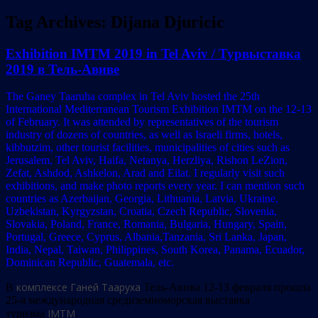
Tag Archives:
Dijana Djuricic
Exhibition IMTM 2019 in Tel Aviv / Турвыставка
2019 в Тель-Авиве
The Ganey Taaruha complex in Tel Aviv hosted the 25th
International Mediterranean Tourism Exhibition IMTM on the 12-13
of February. It was attended by representatives of the tourism
industry of dozens of countries, as well as Israeli firms, hotels,
kibbutzim, other tourist facilities, municipalities of cities such as
Jerusalem, Tel Aviv, Haifa, Netanya, Herzliya, Rishon LeZion,
Zefat, Ashdod, Ashkelon, Arad and Eilat. I regularly visit such
exhibitions, and make photo reports every year. I can mention such
countries as Azerbaijan, Georgia, Lithuania, Latvia, Ukraine,
Uzbekistan, Kyrgyzstan, Croatia, Czech Republic, Slovenia,
Slovakia, Poland, France, Romania, Bulgaria, Hungary, Spain,
Portugal, Greece, Cyprus, Albania,Tanzania, Sri Lanka, Japan,
India, Nepal, Taiwan, Philippines, South Korea, Panama, Ecuador,
Dominican Republic, Guatemala, etc.
комплексе Ганей Тааруха
В
Тель-Авива 12-13 февраля прошла
25-я международная средиземноморская выставка
IMTM
туризма
.