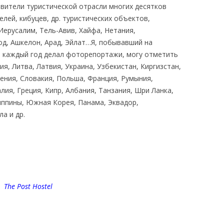
тавители
туристической отрасли
многих десятков
елей, кибуцев, др. туристических объектов,
Иерусалим, Тель-Авив, Хайфа, Нетания,
од, Ашкелон, Арад, Эйлат…Я, побывавший на
ем каждый год делал фоторепортажи, могу отметить
ия, Литва, Латвия, Украина, Узбекистан, Киргизстан,
ения, Словакия, Польша, Франция, Румыния,
лия, Греция, Кипр, Албания, Танзания, Шри Ланка,
иппины, Южная Корея, Панама, Эквадор,
а и др.
The Post Hostel