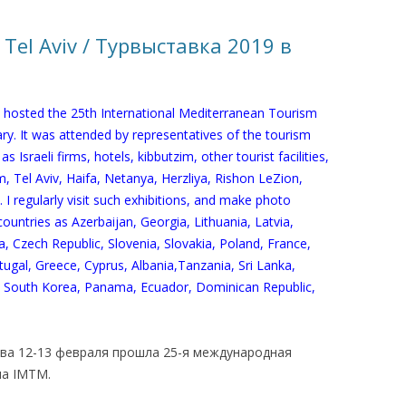
КАЯ ЖИЗНЬ В
 Tel Aviv / Турвыставка 2019 в
ОВИЧАХ СЕЙЧАС
ЧИ
 hosted the 25th International Mediterranean Tourism
АЦИЯ К СТАРОМУ
ry. It was attended by representatives of the tourism
s Israeli firms, hotels, kibbutzim, other tourist facilities,
em, Tel Aviv, Haifa, Netanya, Herzliya, Rishon LeZion,
ИСЬМА
ОТЗЫВЫ, ПРЕДЛОЖЕНИЯ,
 I regularly visit such exhibitions, and make photo
УТОЧНЕНИЯ, ДОПОЛНЕНИЯ
ountries as Azerbaijan, Georgia, Lithuania, Latvia,
a, Czech Republic, Slovenia, Slovakia, Poland, France,
КТО КОГО ИЩЕТ
ugal, Greece, Cyprus, Albania,Tanzania, Sri Lanka,
es, South Korea, Panama, Ecuador, Dominican Republic,
ва 12-13 февраля прошла 25-я международная
ма
IMTM
.