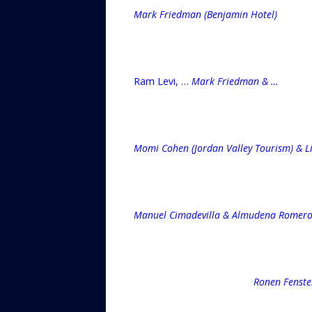
Mark Friedman (Benjamin Hotel)
Ram Levi, …
Mark Friedman & …
Momi Cohen (Jordan Valley Tourism) & L
Manuel Cimadevilla & Almudena Romero
Ronen Fenster (I