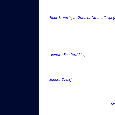
Einat Shwarts, … Shwarts, Naomi Caspi 
Leonora Ben David (…)
Shahar Yossef