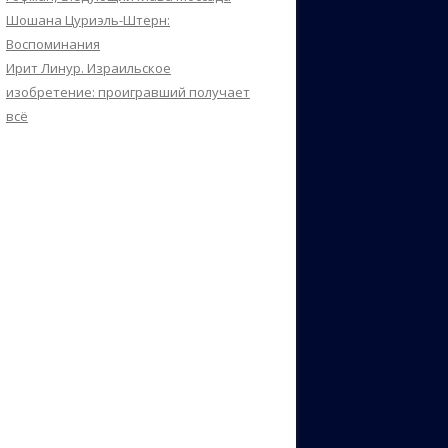
Шошана Цуриэль-Штерн:
Воспоминания
Ирит Линур. Израильское
изобретение: проигравший получает
всё