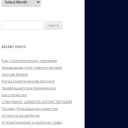
Search
for:
RECENT POSTS
Как стратегическое терпение
превращается в главное оружие
против Ирана
Когда политический протест
превращается в психическое
расстройство
О МУДАКАХ, ШАББАТЕ И КОНСТИТУЦИИ
Почему бульбашное существо
остается на свободе
О политических кульбитах Софы