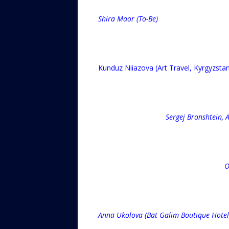
Shira Maor (To-Be) 
Kunduz Niiazova (Art Trave
Sergej Bronshtein, Avraham M
O
Anna Ukolova (Bat Galim Boutique Hotel