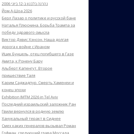
נהרגה בלבנון ב-12 ביוני 2006
Йом А-Шоа 2026
Берл Лазар о политике и русской бане
Наталья Плюснина. Борьба Трампа за
победу здравого смысла
Виктор Дэвис Хэнсон. Наша долгая
дорога к войне с Ираном
Ицик Бунцель, отец погибшего в Газе
Амита, к Ронену Бару
Альберт Капенгут. Второе
пришествие Таля
Карим Саджадпур. Смерть Хаменеи и
конец эпохи
Exhibition IMTM 2026 in Tel Aviv
Последний израильский заложник Ран
Гвили вернулся в родную землю
Ханукальный теракт в Сиднее
Смех каких генералов вызывал Роман
Гофман, следующий глава Моссада