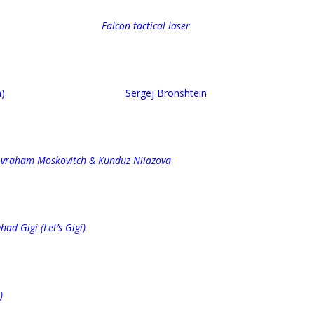
Falcon tactical laser
l, Kyrgyzstan) Sergej Bronshtein
oskovitch & Kunduz Niiazova
had Gigi (Let’s Gigi)
)