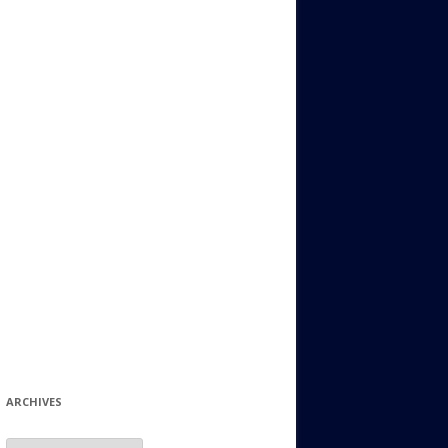
ИДИШ
СТАЛЬНОЙ МИР
ЕВРЕЙСКИЕ ПРИТЧИ
НЫЙ ТЕРРОРИЗМ
ОНИ ОСТАВИЛИ СВОЙ СЛЕД В
ИСТОРИИ
ИНТЕРЕСНЫЕ СУДЬБЫ
ЕВРЕЙСКОЕ
КОЛЛЕКЦИОНИРОВАНИЕ:
ФИЛАТЕЛИЯ, ЗНАЧКИ И ДР.
МАТЕРИАЛЫ НА РАЗНЫЕ ТЕМЫ
ГЕНЕАЛОГИЯ И ПОИСКИ КОРНЕЙ
ARCHIVES
Archives