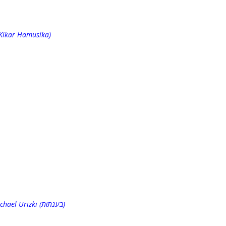
(Kikar Hamusika)
Michael Urizki (בענתות)