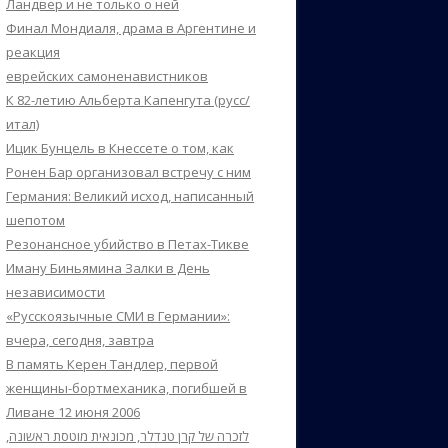
Ландвер и не только о ней
Финал Мондиаля, драма в Аргентине и
реакция
еврейских самоненавистников
К 82-летию Альберта Капенгута (русс/
итал)
Ицик Бунцель в Кнессете о том, как
Ронен Бар организовал встречу с ним
Германия: Великий исход, написанный
шепотом
Резонансное убийство в Петах-Тикве
Иману Биньямина Залки в День
независимости
«Русскоязычные СМИ в Германии»:
вчера, сегодня, завтра
В память Керен Тандлер, первой
женщины-бортмеханика, погибшей в
Ливане 12 июня 2006
לזכרה של קרן טנדלר, מכונאית מוטסת ראשונה,