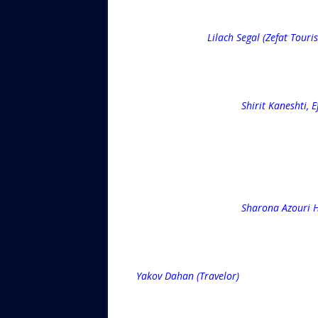
Lilach Segal (Zefat Tourism) & Y
Shirit Kaneshti, Efrat Coh
Sharona Azouri Hagai & Inb
Yakov Dahan (Travelor)