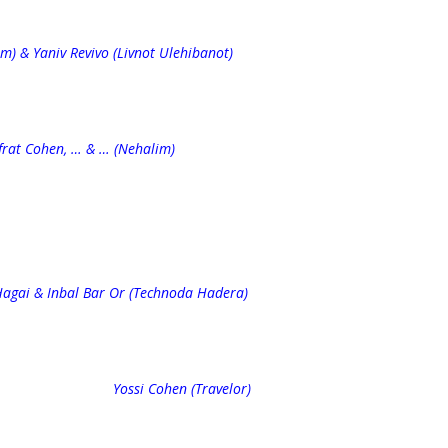
aniv Revivo (Livnot Ulehibanot)
en, … & … (Nehalim)
al Bar Or (Technoda Hadera)
 Yossi Cohen (Travelor)