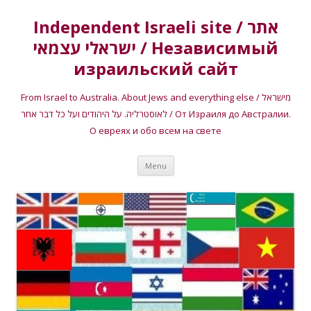
Independent Israeli site / אתר
ישראלי עצמאי / Независимый
израильский сайт
From Israel to Australia. About Jews and everything else / מישראל
לאוסטרליה. על היהודים ועל כל דבר אחר / От Израиля до Австралии.
О евреях и обо всем на свете
Skip
Menu
to
content