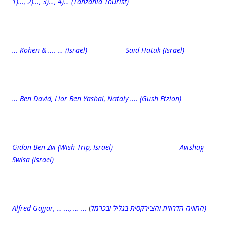
1)…, 2)…, 3)…, 4)…
(Tanzania Tourist)
… Kohen & …. … (Israel) Said Hatuk (Israel)
… Ben David, Lior Ben Yashai, Nataly …. (Gush Etzion)
Gidon Ben-Zvi (Wish Trip, Israel)
Avishag
Swisa
(Israel)
Alfred Gajjar, … …, … …
(
החוויה הדרוזית והצ’ירקסית בגליל ובכרמל)