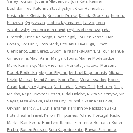
Valley Tourism
,
Jovana Mladenovic
,
Julia Katz
,
Kamran
Dashdamirov
,
Katerina Staschyshyn
,
Kikar Hamusika
,
Kostantinos Kleisiaris
,
Kristianis Draike
,
Ksenia Grudkina
,
Kunduz
Niiazova
,
Kyrgyzstan
,
Laahiru Jayamanne
,
Latvia
,
Leon
Yakubovsky
,
Leonora Ben David
,
Leyla Mahmodova
,
Lida
Hirotoshi
,
Liene Kalberga
,
Lilach Segal
,
Lior Ben Yashai
,
Lior
Cohen
,
Lior Lanir
,
Liron Stork
,
Lithuania
,
Live Riga
,
Livnot
Ulehibanot
,
Luis Gerez
,
Lyudmila Yasinska-Damri
,
M Tour
,
Manuel
Cimadevilla
,
Maor Ashir
,
Margalit Tours
,
Marine Modebadze
,
Mario Kaminsky
,
Mark Friedman
,
Marketa Janatova
,
Marzena
Dudek-Podlecka
,
Meydad Eliyahu
,
Michael Kapetanakis
,
Michael
Urizki
,
Moletai
,
Momi Cohen
,
Mona Tour
,
Murad Asadov
,
Naomi
Caspi
,
Natalya Aghayeva
,
Nati Hadar
,
Negev Galil
,
Nehalim
,
Nelly
Molcho
,
Nepal
,
Nevros Resort
,
Nidal Halabe
,
Nikita Seleznyov
,
Nir
Sayag
,
Nisa Aliyeva
,
Odessa City Counsil
,
Oksana Maslova
,
Orkhan Jafarov
,
Oz Gur
,
Panama
,
Park Inn by Radisson Baku
Hotel
,
Pasha Travel
,
Pelion
,
Philippines
,
Poland
,
Portugal
,
Radic
Marko
,
Ram Beeru
,
Ram Levi
,
Ranmal Fernando
,
Romania
,
Ronen
Butbul
,
Ronen Fenster
,
Ruta Kapchinskaite
,
Ruwan Fernando
,