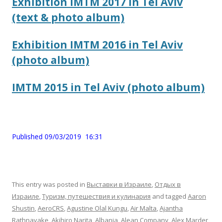
Exhibition IMTM 2017 in Tel Aviv
(text & photo album)
Exhibition IMTM 2016 in Tel Aviv
(photo album)
IMTM 2015 in Tel Aviv (photo album)
Published 09/03/2019 16:31
This entry was posted in
Выставки в Израиле
,
Отдых в
Израиле
,
Туризм, путешествия и кулинария
and tagged
Aaron
Shustin
,
AeroCRS
,
Agustine Olal Kungu
,
Air Malta
,
Ajantha
Rathnayake
,
Akihiro Narita
,
Albania
,
Alean Company
,
Alex Marder
,