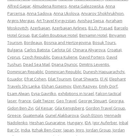
Alfred Gajjar
,
Almudena Romero
,
Aneta Galezowska
,
Anna
Parcerisa
,
Anna Sadova
,
Anna Ukolova
,
Anvarov Shokhrukhjon
,
Argiris Mergias
,
Art Travel Kyrgyzstan
,
Avishag Swisa
,
Avraham
Moskovitch
,
Azerbaijan
,
Azerbaijan Airlines
,
B.L.D. Prasad
,
Barcelo
Hotel Group
,
Bat Galim Boutique Hotel
,
Benjamin Hotel
,
Binyamin
Tourism
,
Bordeaux
,
Bosnia and Hertzegovina
,
Bosuk Tours
,
Bulgaria
,
Carlos Batista
,
Carlota Gil
,
Chinara Aliyarova
,
Croatia)
,
Cyprus
,
Czech Republic
,
Daiva Kuliene
,
David Portero
,
David
Tushuri
,
Dead Sea Mail
,
Dijana Djuricic
,
Dimitris Leventis
,
Dominican Repablic
,
Dominican Republic
,
Dunesh Hapuarachchi
,
Ecuador
,
Efrat Cohen
,
Eilat Tourism
,
Einat Shwarts
,
El Al
,
Elephant
Travels Shi Lanka
,
Elshan Gasimov
,
Elvin Raziyev
,
Emily Dorf
,
Esam Alwan
,
Evija Gavrilko
,
exhibitions in Israel
,
Falcon tactical
laser
,
France
,
Galit Twizer
,
Geo Travel
,
George Steuart
,
Georgia
,
Gidon Ben-Zvi
,
Gil Keisar
,
Gila Kenigsberg
,
Gordon Travel Group
,
Greece
,
Guatemala
,
Gunel Alakbarova
,
Gush Etzion
,
Hennadii
Nadolenko
,
Heshan Gunaratne
,
Hungary
,
IDA
,
Igor Auferber
,
Inbal
Bar Or
,
India
,
Itzhak Ben-Ozer
,
Japan
,
Jinro
,
Jordan Group
,
Jordan