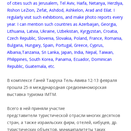
of cities such as Jerusalem, Tel Aviv, Haifa, Netanya, Herzliya,
Rishon LeZion, Zefat, Ashdod, Ashkelon, Arad and Eilat. I
regularly visit such exhibitions, and make photo reports every
year. I can mention such countries as Azerbaijan, Georgia,
Lithuania, Latvia, Ukraine, Uzbekistan, Kyrgyzstan, Croatia,
Czech Republic, Slovenia, Slovakia, Poland, France, Romania,
Bulgaria, Hungary, Spain, Portugal, Greece, Cyprus,
Albania,Tanzania, Sri Lanka, Japan, India, Nepal, Taiwan,
Philippines, South Korea, Panama, Ecuador, Dominican
Republic, Guatemala, etc.
В
комплексе Ганей Тааруха
Тель-Авива 12-13 февраля
прошла 25-я международная средиземноморская
выставка туризма
IMTM
.
Всего в ней приняли участие
представители
туристической отрасли
многих десятков
стран, а также израильских фирм, отелей, кибуцев, др.
туристических объектов, муниципалитеты таких