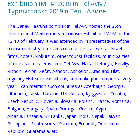
Exhibition IMTM 2019 in Tel Aviv /
Турвыставка 2019 в Тель-Авиве
The Ganey Taaruha complex in Tel Aviv hosted the 25th
International Mediterranean Tourism Exhibition IMTM on the
12-13 of February. It was attended by representatives of the
tourism industry of dozens of countries, as well as Israeli
firms, hotels, kibbutzim, other tourist facilities, municipalities
of cities such as Jerusalem, Tel Aviv, Haifa, Netanya, Herzliya,
Rishon LeZion, Zefat, Ashdod, Ashkelon, Arad and Eilat. I
regularly visit such exhibitions, and make photo reports every
year. I can mention such countries as Azerbaijan, Georgia,
Lithuania, Latvia, Ukraine, Uzbekistan, Kyrgyzstan, Croatia,
Czech Republic, Slovenia, Slovakia, Poland, France, Romania,
Bulgaria, Hungary, Spain, Portugal, Greece, Cyprus,
Albania,Tanzania, Sri Lanka, Japan, India, Nepal, Taiwan,
Philippines, South Korea, Panama, Ecuador, Dominican
Republic, Guatemala, etc.