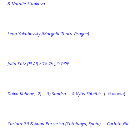
& Natalie Stankova
Leon Yakubovsky (
Margalit Tours, Prague)
Julia Katz (El Al) / יוליה כץ, אל על
Daiva Kuliene, 2)…, 3) Sandra … & Vytis Shteibis
(
Lithuania)
Carlota Gil & Anna Parcerisa (Catalunya, Spain) Carlota Gil