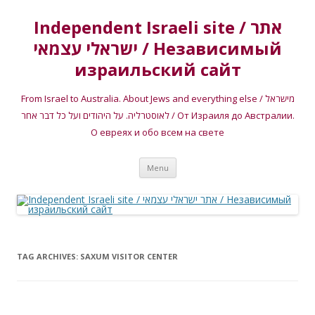
Independent Israeli site / אתר
ישראלי עצמאי / Независимый
израильский сайт
From Israel to Australia. About Jews and everything else / מישראל
לאוסטרליה. על היהודים ועל כל דבר אחר / От Израиля до Австралии.
О евреях и обо всем на свете
Skip
Menu
to
content
TAG ARCHIVES:
SAXUM VISITOR CENTER