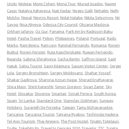
Urizki
,
Moletai
,
Momi Cohen
,
Mona Tour
,
Murad Asadov
,
Naomi
Caspi
,
Natalya Aghayeva
,
Nati Hadar
,
Negev Galil
,
Nehalim
,
Nelly
Molcho
,
Nepal
,
Nevros Resort
,
Nidal Halabe
,
Nikita Seleznyov
,
Nir
Sayag
,
Nisa Aliyeva
,
Odessa City Counsil
,
Oksana Maslova
,
Orkhan Jafarov
,
Oz Gur
,
Panama
,
Park Inn by Radisson Baku
Hotel
,
Pasha Travel
,
Pelion
,
Philippines
,
Poland
,
Portugal
,
Radic
Marko
,
Ram Beeru
,
Ram Levi
,
Ranmal Fernando
,
Romania
,
Ronen
Butbul
,
Ronen Fenster
,
Ruta Kapchinskaite
,
Ruwan Fernando
,
Rwanda
,
Sabina Shiraliyeva
,
Sacha Bertin
,
Saffron Island
,
Said
Hatuk
,
Salou Tourist
,
Saori Kitamura
,
Saxum Visitor Center
,
Sergei
Lola
,
Sergey Bronshtein
,
Sergey Moldovans
,
Shahar Yossef
,
Shakar Gadirova
,
Sharona Azouri Hagai
,
Sherad Eruthayaraj
,
Shira Maor
,
Shirit Kaneshti
,
Simon Gregorn
,
Sivan Zamir
,
Sky
Hotel
,
Slovakia
,
Slovenia
,
Smartair
,
Sonali Perera
,
South Korea
,
Spain
,
Sri Lanka
,
Standard-One
,
Stanislav Gokhman
,
Sunway
Holidays
,
Suranjith De Forseka
,
Taiwan
,
Tamu Mzhavanadze
,
Tanzania
,
Tanzania Tourist
,
Tatyana Ryabov
,
Technoda Hadera
,
Tel Aviv Tourism
,
Thai Airways
,
The Post Hostel
,
Tinatin Tsitelauri
,
To-Be
,
Tokehito Ito
,
Travel to Georgia 2010
,
Travelor
,
TTC
,
Tureta