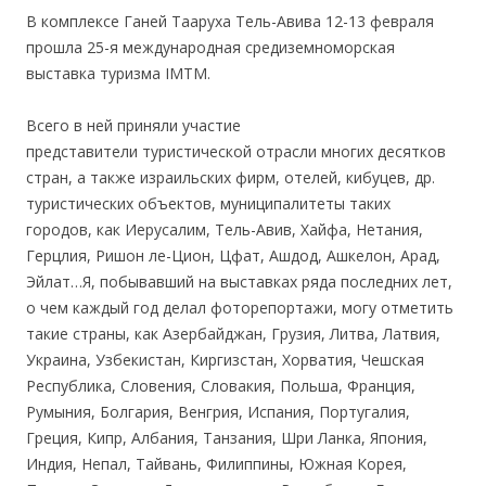
В
комплексе Ганей Тааруха
Тель-Авива 12-13 февраля
прошла 25-я международная средиземноморская
выставка туризма
IMTM
.
Всего в ней приняли участие
представители
туристической отрасли
многих десятков
стран, а также израильских фирм, отелей, кибуцев, др.
туристических объектов, муниципалитеты таких
городов, как Иерусалим, Тель-Авив, Хайфа, Нетания,
Герцлия, Ришон ле-Цион, Цфат, Ашдод, Ашкелон, Арад,
Эйлат…Я, побывавший на выставках ряда последних лет,
о чем каждый год делал фоторепортажи, могу отметить
такие страны, как Азербайджан, Грузия, Литва, Латвия,
Украина, Узбекистан, Киргизстан, Хорватия, Чешская
Республика, Словения, Словакия, Польша, Франция,
Румыния, Болгария, Венгрия, Испания, Португалия,
Греция, Кипр, Албания, Танзания, Шри Ланка, Япония,
Индия, Непал, Тайвань, Филиппины, Южная Корея,