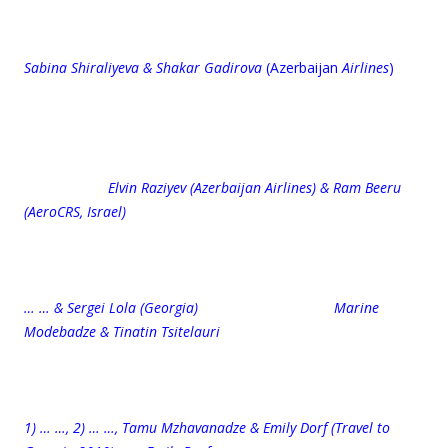
Sabina Shiraliyeva & Shakar Gadirova
(Azerbaijan
Airlines
)
Elvin Raziyev (Azerbaijan Airlines) & Ram Beeru
(AeroCRS, Israel)
… … & Sergei Lola (Georgia) Marine
Modebadze & Tinatin Tsitelauri
1) … …, 2) … …,
Tamu Mzhavanadze
& Emily Dorf (Travel to