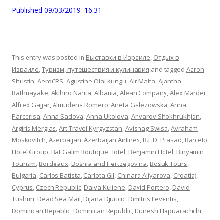
Published 09/03/2019 16:31
This entry was posted in
Выставки в Израиле
,
Отдых в
Израиле
,
Туризм, путешествия и кулинария
and tagged
Aaron
Shustin
,
AeroCRS
,
Agustine Olal Kungu
,
Air Malta
,
Ajantha
Rathnayake
,
Akihiro Narita
,
Albania
,
Alean Company
,
Alex Marder
,
Alfred Gajjar
,
Almudena Romero
,
Aneta Galezowska
,
Anna
Parcerisa
,
Anna Sadova
,
Anna Ukolova
,
Anvarov Shokhrukhjon
,
Argiris Mergias
,
Art Travel Kyrgyzstan
,
Avishag Swisa
,
Avraham
Moskovitch
,
Azerbaijan
,
Azerbaijan Airlines
,
B.L.D. Prasad
,
Barcelo
Hotel Group
,
Bat Galim Boutique Hotel
,
Benjamin Hotel
,
Binyamin
Tourism
,
Bordeaux
,
Bosnia and Hertzegovina
,
Bosuk Tours
,
Bulgaria
,
Carlos Batista
,
Carlota Gil
,
Chinara Aliyarova
,
Croatia)
,
Cyprus
,
Czech Republic
,
Daiva Kuliene
,
David Portero
,
David
Tushuri
,
Dead Sea Mail
,
Dijana Djuricic
,
Dimitris Leventis
,
Dominican Repablic
,
Dominican Republic
,
Dunesh Hapuarachchi
,