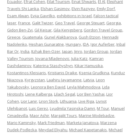
Ecuador
,
Efrat Cohen
,
Eilat Tourism
,
Einat Shwarts
,
El Al
,
Elephant
Travels Shi Lanka
,
Elshan Gasimov
,
Elvin Raziyev
,
Emily Dorf
,
Esam Alwan
,
Evija Gavrilko
,
exhibitions in Israel
,
Falcon tactical
laser
,
France
,
Galit Twizer
,
Geo Travel
,
George Steuart
,
Georgia
,
Gidon Ben-Zvi
,
Gil Keisar
,
Gila Kenigsberg
,
Gordon Travel Group
,
Greece
,
Guatemala
,
Gunel Alakbarova
,
Gush Etzion
,
Hennadii
Nadolenko
,
Heshan Gunaratne
,
Hungary
,
IDA
,
Igor Auferber
,
Inbal
Bar Or
,
India
,
Itzhak Ben-Ozer
,
Japan
,
Jinro
,
Jordan Group
,
Jordan
Valley Tourism
,
Jovana Mladenovic
,
Julia Katz
,
Kamran
Dashdamirov
,
Katerina Staschyshyn
,
Kikar Hamusika
,
Kostantinos Kleisiaris
,
Kristianis Draike
,
Ksenia Grudkina
,
Kunduz
Niiazova
,
Kyrgyzstan
,
Laahiru Jayamanne
,
Latvia
,
Leon
Yakubovsky
,
Leonora Ben David
,
Leyla Mahmodova
,
Lida
Hirotoshi
,
Liene Kalberga
,
Lilach Segal
,
Lior Ben Yashai
,
Lior
Cohen
,
Lior Lanir
,
Liron Stork
,
Lithuania
,
Live Riga
,
Livnot
Ulehibanot
,
Luis Gerez
,
Lyudmila Yasinska-Damri
,
M Tour
,
Manuel
Cimadevilla
,
Maor Ashir
,
Margalit Tours
,
Marine Modebadze
,
Mario Kaminsky
,
Mark Friedman
,
Marketa Janatova
,
Marzena
Dudek-Podlecka
,
Meydad Eliyahu
,
Michael Kapetanakis
,
Michael