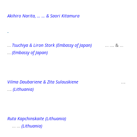
Akihiro Narita, … … & Saori Kitamura
…
Tsuchiya & Liron Stork
(Embassy of Japan)
… …. & …
…
(E
mbassy of Japan)
Vilma Daubariene & Zita Sulauskiene
….
….
(Lithuania)
Ruta Kapchinskaite
(Lithuania)
… …
(Lithuania)