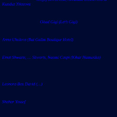
Kunduz Niiazova
Ohad Gigi (Let’s Gigi)
Anna Ukolova (Bat Galim Boutique Hotel)
Einat Shwarts, … Shwarts, Naomi Caspi (Kikar Hamusika)
Leonora Ben David (…)
Shahar Yossef