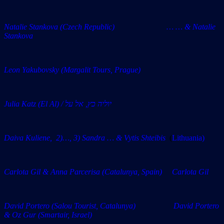
Natalie Stankova (Czech Republic) … … & Natalie
Stankova
Leon Yakubovsky (
Margalit Tours, Prague)
Julia Katz (El Al) / יוליה כץ, אל על
Daiva Kuliene, 2)…, 3) Sandra … & Vytis Shteibis
(
Lithuania)
Carlota Gil & Anna Parcerisa (Catalunya, Spain) Carlota Gil
David Portero (Salou Tourist, Catalunya) David Portero
& Oz Gur (Smartair, Israel)