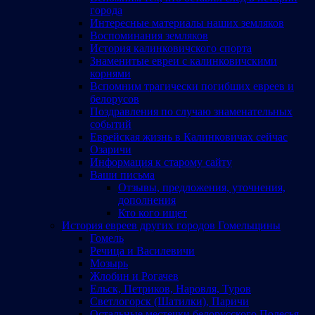
города
Интересные материалы наших земляков
Воспоминания земляков
История калинковичского спорта
Знаменитые евреи с калинковичскими
корнями
Вспомним трагически погибших евреев и
белорусов
Поздравления по случаю знаменательных
событий
Еврейская жизнь в Калинковичах сейчас
Озаричи
Информация к старому сайту
Ваши письма
Отзывы, предложения, уточнения,
дополнения
Кто кого ищет
История евреев других городов Гомельщины
Гомель
Речица и Василевичи
Мозырь
Жлобин и Рогачев
Ельск, Петриков, Наровля, Туров
Светлогорск (Шатилки), Паричи
Остальные местечки белорусского Полесья