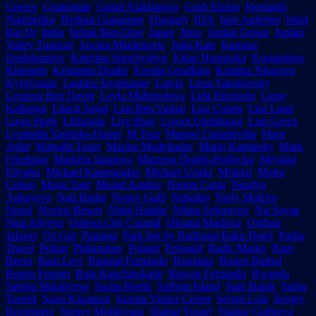
Greece
,
Guatemala
,
Gunel Alakbarova
,
Gush Etzion
,
Hennadii
Nadolenko
,
Heshan Gunaratne
,
Hungary
,
IDA
,
Igor Auferber
,
Inbal
Bar Or
,
India
,
Itzhak Ben-Ozer
,
Japan
,
Jinro
,
Jordan Group
,
Jordan
Valley Tourism
,
Jovana Mladenovic
,
Julia Katz
,
Kamran
Dashdamirov
,
Katerina Staschyshyn
,
Kikar Hamusika
,
Kostantinos
Kleisiaris
,
Kristianis Draike
,
Ksenia Grudkina
,
Kunduz Niiazova
,
Kyrgyzstan
,
Laahiru Jayamanne
,
Latvia
,
Leon Yakubovsky
,
Leonora Ben David
,
Leyla Mahmodova
,
Lida Hirotoshi
,
Liene
Kalberga
,
Lilach Segal
,
Lior Ben Yashai
,
Lior Cohen
,
Lior Lanir
,
Liron Stork
,
Lithuania
,
Live Riga
,
Livnot Ulehibanot
,
Luis Gerez
,
Lyudmila Yasinska-Damri
,
M Tour
,
Manuel Cimadevilla
,
Maor
Ashir
,
Margalit Tours
,
Marine Modebadze
,
Mario Kaminsky
,
Mark
Friedman
,
Marketa Janatova
,
Marzena Dudek-Podlecka
,
Meydad
Eliyahu
,
Michael Kapetanakis
,
Michael Urizki
,
Moletai
,
Momi
Cohen
,
Mona Tour
,
Murad Asadov
,
Naomi Caspi
,
Natalya
Aghayeva
,
Nati Hadar
,
Negev Galil
,
Nehalim
,
Nelly Molcho
,
Nepal
,
Nevros Resort
,
Nidal Halabe
,
Nikita Seleznyov
,
Nir Sayag
,
Nisa Aliyeva
,
Odessa City Counsil
,
Oksana Maslova
,
Orkhan
Jafarov
,
Oz Gur
,
Panama
,
Park Inn by Radisson Baku Hotel
,
Pasha
Travel
,
Pelion
,
Philippines
,
Poland
,
Portugal
,
Radic Marko
,
Ram
Beeru
,
Ram Levi
,
Ranmal Fernando
,
Romania
,
Ronen Butbul
,
Ronen Fenster
,
Ruta Kapchinskaite
,
Ruwan Fernando
,
Rwanda
,
Sabina Shiraliyeva
,
Sacha Bertin
,
Saffron Island
,
Said Hatuk
,
Salou
Tourist
,
Saori Kitamura
,
Saxum Visitor Center
,
Sergei Lola
,
Sergey
Bronshtein
,
Sergey Moldovans
,
Shahar Yossef
,
Shakar Gadirova
,