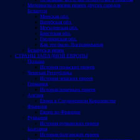
Материалы о жизни евреев других городов
Беларуси
Минская обл.
Витебская обл.
Могилевская обл.
Брестская обл.
Гродненская обл.
Как это было. Воспоминания
Беларусь и евреи
СТРАНЫ ЗАПАДНОЙ ЕВРОПЫ
Польша
История польских евреев
Чешская Республика
История чешских евреев
Германия
История немецких евреев
Англия
Евреи в Соединенном Королевстве
Франция
Евреи во Франции
Румыния
История румынских евреев
Болгария
История болгарских евреев