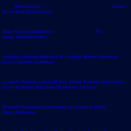
… …
(Dominicanа) Johana
De La Roza (Dominicana)
Maor Ashir (Standard-One) Nir
Sayag (Standard-One)
Stanislav Gokhman (Odessa City Counsil) Marina Yakusheva
(Lvov), Stanislav Gokhman
Lyudmila Yasinska-Damri (M Tour, Israel), Katerina Staschyshyn
(Lvov) & Marina Yakusheva (Truskavets, Ukraine)
Hennadii Nadolenko
(Ambassador of Ukraine in Israel)
Yuliya Nadolenko