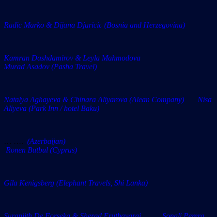
Radic Marko & Dijana Djuricic (Bosnia and Herzegovina)
Kamran Dashdamirov & Leyla Mahmodova
Murad Asadov (Pasha Travel)
Natalya Aghayeva & Chinara Aliyarova (Alean Company) Nisa
Aliyeva (Park Inn / hotel Baku)
… ….
(Azerbaijan)
Ronen Butbul (Cyprus)
Gila Kenigsberg (Elephant Travels, Shi Lanka)
Suranjith De Forseka & Sherad Eruthayaraj Sonali Perera