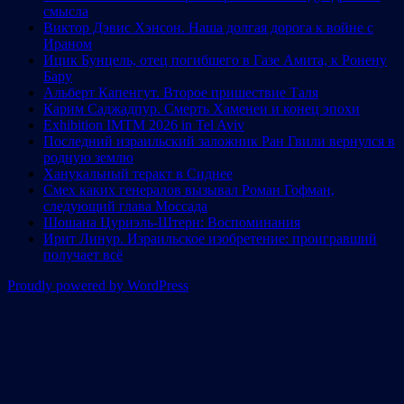
смысла
Виктор Дэвис Хэнсон. Наша долгая дорога к войне с
Ираном
Ицик Бунцель, отец погибшего в Газе Амита, к Ронену
Бару
Альберт Капенгут. Второе пришествие Таля
Карим Саджадпур. Смерть Хаменеи и конец эпохи
Exhibition IMTM 2026 in Tel Aviv
Последний израильский заложник Ран Гвили вернулся в
родную землю
Ханукальный теракт в Сиднее
Смех каких генералов вызывал Роман Гофман,
следующий глава Моссада
Шошана Цуриэль-Штерн: Воспоминания
Ирит Линур. Израильское изобретение: проигравший
получает всё
Proudly powered by WordPress