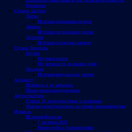
Еврейские памятники и достопримечательности
Германии
Страны Балтии
Литва
История литовских евреев
Латвия
История латвийских евреев
Эстония
История эстонских евреев
Грузия, Молдова
Грузия
Грузия и евреи
От древности до наших дней
Молдова
История молдавских евреев
Холокост
Помнить и не забывать
Праведники народов мира
Антисемитизм
Статьи об антисемитизме и погромах
Факты о преступлениях на почве антисемитизма
Израиль
История Израиля
7 октября 2023
Герои войн с террористами