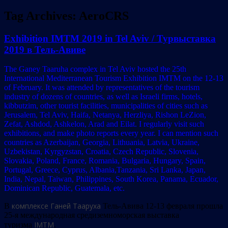
Tag Archives:
AeroCRS
Exhibition IMTM 2019 in Tel Aviv / Турвыставка
2019 в Тель-Авиве
The Ganey Taaruha complex in Tel Aviv hosted the 25th
International Mediterranean Tourism Exhibition IMTM on the 12-13
of February. It was attended by representatives of the tourism
industry of dozens of countries, as well as Israeli firms, hotels,
kibbutzim, other tourist facilities, municipalities of cities such as
Jerusalem, Tel Aviv, Haifa, Netanya, Herzliya, Rishon LeZion,
Zefat, Ashdod, Ashkelon, Arad and Eilat. I regularly visit such
exhibitions, and make photo reports every year. I can mention such
countries as Azerbaijan, Georgia, Lithuania, Latvia, Ukraine,
Uzbekistan, Kyrgyzstan, Croatia, Czech Republic, Slovenia,
Slovakia, Poland, France, Romania, Bulgaria, Hungary, Spain,
Portugal, Greece, Cyprus, Albania,Tanzania, Sri Lanka, Japan,
India, Nepal, Taiwan, Philippines, South Korea, Panama, Ecuador,
Dominican Republic, Guatemala, etc.
комплексе Ганей Тааруха
В
Тель-Авива 12-13 февраля прошла
25-я международная средиземноморская выставка
IMTM
туризма
.