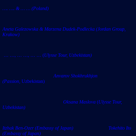
…. …. & … … (Poland)
Aneta Galezowska & Marzena Dudek-Podlecka (Jordan Group,
Krakow)
… …, … …, … …
(
Ulysse Tour, Uzbekistan)
Anvarov Shokhrukhjon
(Passion,
Uzbekistan)
Oksana Maslova
(
Ulysse Tour,
Uzbekistan)
Itzhak Ben-Ozer (Embassy of Japan) Tokehito Ito
(Embassy of Japan)