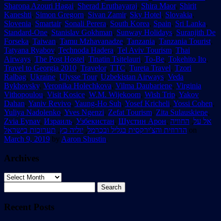
Sharona Azouri Hagai
,
Sherad Eruthayaraj
,
Shira Maor
,
Shirit
Kaneshti
,
Simon Gregorn
,
Sivan Zamir
,
Sky Hotel
,
Slovakia
,
Slovenia
,
Smartair
,
Sonali Perera
,
South Korea
,
Spain
,
Sri Lanka
,
Standard-One
,
Stanislav Gokhman
,
Sunway Holidays
,
Suranjith De
Forseka
,
Taiwan
,
Tamu Mzhavanadze
,
Tanzania
,
Tanzania Tourist
,
Tatyana Ryabov
,
Technoda Hadera
,
Tel Aviv Tourism
,
Thai
Airways
,
The Post Hostel
,
Tinatin Tsitelauri
,
To-Be
,
Tokehito Ito
,
Travel to Georgia 2010
,
Travelor
,
TTC
,
Tureta Travel
,
Tzori
Ralbag
,
Ukraine
,
Ulysse Tour
,
Uzbekistan Airways
,
Veda
Bykhovsky
,
Veronika Holechkova
,
Vilma Daubariene
,
Virginia
Vithopoulou
,
Visit Kosice
,
W.M. Wijekoom
,
Wish Trip
,
Yakov
Dahan
,
Yaniv Revivo
,
Yaung-Ho Suh
,
Yosef Kricheli
,
Yossi Cohen
,
Yuliya Nadolenko
,
Yves Ngenzi
,
Zefat Tourism
,
Zita Sulauskiene
,
Zvia Eynav
,
Израиль
,
Узбекистан
,
Шустин Арон
,
החוויה
,
אל על
תערוכות בישראל
,
יוליה כץ
,
הדרוזית והצ'ירקסית בגליל ובכרמל
on
March 9, 2019
by
Aaron Shustin
.
Archives
Archives
Search
for:
Recent Posts