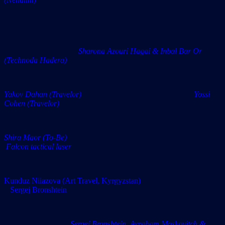
Sharona Azouri Hagai & Inbal Bar Or
(Technoda Hadera)
Yakov Dahan (Travelor) Yossi
Cohen (Travelor)
Shira Maor (To-Be)
Falcon tactical laser
Kunduz Niiazova (Art Travel, Kyrgyzstan)
Sergej Bronshtein
Sergej Bronshtein, Avraham Moskovitch &