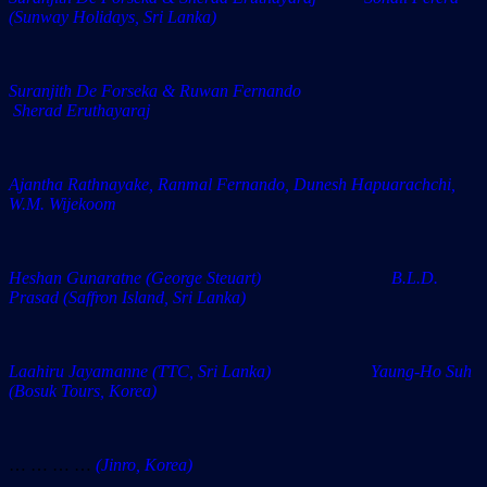
(Sunway Holidays, Sri Lanka)
Suranjith De Forseka & Ruwan Fernando
Sherad Eruthayaraj
Ajantha Rathnayake, Ranmal Fernando, Dunesh Hapuarachchi,
W.M. Wijekoom
Heshan Gunaratne (George Steuart) B.L.D.
Prasad (Saffron Island, Sri Lanka)
Laahiru Jayamanne (TTC, Sri Lanka) Yaung-Ho Suh
(Bosuk Tours, Korea)
… … … …
(Jinro, Korea)