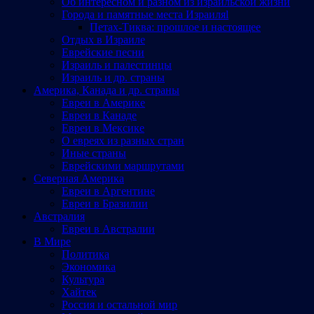
Об интересном и разном из израильской жизни
Города и памятные места Израиляl
Петах-Тиква: прошлое и настоящее
Отдых в Израиле
Еврейские песни
Израиль и палестинцы
Израиль и др. страны
Америка, Канада и др. страны
Евреи в Америке
Евреи в Канаде
Евреи в Мексике
О евреях из разных стран
Иные страны
Еврейскими маршрутами
Северная Америка
Евреи в Аргентине
Евреи в Бразилии
Австралия
Евреи в Австралии
В Мире
Политика
Экономика
Культура
Хайтек
Россия и остальной мир