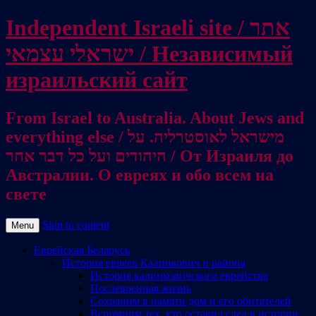
Independent Israeli site / אתר
ישראלי עצמאי / Независимый
израильский сайт
From Israel to Australia. About Jews and
everything else / מישראל לאוסטרליה. על
היהודים ועל כל דבר אחר / От Израиля до
Австралии. О евреях и обо всем на
свете
Skip to content
Menu
Еврейская Беларусь
История евреев Калинкович и района
История калинковичского еврейства
Послевоенная жизнь
Сохраним в памяти дом и его обитателей
Вспомним тех, кто оставил след в истории