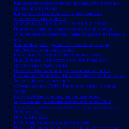
Как стратегическое терпение превращается в главное
оружие против Ирана
Когда политический протест превращается в
психическое расстройство
О МУДАКАХ, ШАББАТЕ И КОНСТИТУЦИИ
Почему бульбашное существо остается на свободе
О политических кульбитах Софы Ландвер и не только о
ней
Финал Мондиаля, драма в Аргентине и реакция
еврейских самоненавистников
К 82-летию Альберта Капенгута (русс/итал)
Ицик Бунцель в Кнессете о том, как Ронен Бар
организовал встречу с ним
Германия: Великий исход, написанный шепотом
Резонансное убийство в Петах-Тикве Иману Биньямина
Залки в День независимости
«Русскоязычные СМИ в Германии»: вчера, сегодня,
завтра
В память Керен Тандлер, первой женщины-
бортмеханика, погибшей в Ливане 12 июня 2006
לזכרה של קרן טנדלר, מכונאית מוטסת ראשונה, נהרגה בלבנון
ב-12 ביוני 2006
Йом А-Шоа 2026
Берл Лазар о политике и русской бане
Наталья Плюснина. Борьба Трампа за победу здравого