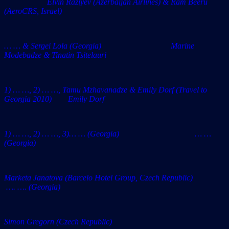
Elvin Raziyev (Azerbaijan Airlines) & Ram Beeru
(AeroCRS, Israel)
… … & Sergei Lola (Georgia) Marine
Modebadze & Tinatin Tsitelauri
1) … …, 2) … …,
Tamu Mzhavanadze
& Emily Dorf (Travel to
Georgia 2010)
Emily Dorf
1) … …, 2) … …, 3)… … (Georgia) … …
(Georgia)
Marketa Janatova (Barcelo Hotel Group, Czech Republic)
…. …. (Georgia)
Simon Gregorn (
Czech Republic)