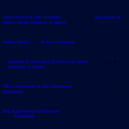
Yosef Kricheli & Lida Hirotoshi Nati Hadar &
Akihiro Narita (Embassy of Japan)
Akihiro Narita, … … & Saori Kitamura
…
Tsuchiya & Liron Stork
(Embassy of Japan)
… …. & …
…
(E
mbassy of Japan)
Vilma Daubariene & Zita Sulauskiene
…. ….
(Lithuania)
Ruta Kapchinskaite
(Lithuania)
… …
(Lithuania)