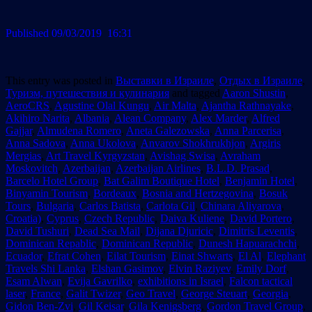
Published 09/03/2019 16:31
This entry was posted in
Выставки в Израиле
,
Отдых в Израиле
,
Туризм, путешествия и кулинария
and tagged
Aaron Shustin
,
AeroCRS
,
Agustine Olal Kungu
,
Air Malta
,
Ajantha Rathnayake
,
Akihiro Narita
,
Albania
,
Alean Company
,
Alex Marder
,
Alfred
Gajjar
,
Almudena Romero
,
Aneta Galezowska
,
Anna Parcerisa
,
Anna Sadova
,
Anna Ukolova
,
Anvarov Shokhrukhjon
,
Argiris
Mergias
,
Art Travel Kyrgyzstan
,
Avishag Swisa
,
Avraham
Moskovitch
,
Azerbaijan
,
Azerbaijan Airlines
,
B.L.D. Prasad
,
Barcelo Hotel Group
,
Bat Galim Boutique Hotel
,
Benjamin Hotel
,
Binyamin Tourism
,
Bordeaux
,
Bosnia and Hertzegovina
,
Bosuk
Tours
,
Bulgaria
,
Carlos Batista
,
Carlota Gil
,
Chinara Aliyarova
,
Croatia)
,
Cyprus
,
Czech Republic
,
Daiva Kuliene
,
David Portero
,
David Tushuri
,
Dead Sea Mail
,
Dijana Djuricic
,
Dimitris Leventis
,
Dominican Repablic
,
Dominican Republic
,
Dunesh Hapuarachchi
,
Ecuador
,
Efrat Cohen
,
Eilat Tourism
,
Einat Shwarts
,
El Al
,
Elephant
Travels Shi Lanka
,
Elshan Gasimov
,
Elvin Raziyev
,
Emily Dorf
,
Esam Alwan
,
Evija Gavrilko
,
exhibitions in Israel
,
Falcon tactical
laser
,
France
,
Galit Twizer
,
Geo Travel
,
George Steuart
,
Georgia
,
Gidon Ben-Zvi
,
Gil Keisar
,
Gila Kenigsberg
,
Gordon Travel Group
,