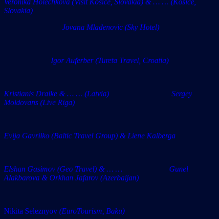
Veronika Holechkova (Visit Kosice, Slovakia) & … … (Kosice,
Slovakia)
Jovana Mladenovic (Sky Hotel)
Igor Auferber (Tureta Travel, Croatia)
Kristianis Draike & … … (Latvia) Sergey
Moldovans (Live Riga)
Evija Gavrilko (Baltic Travel Group) & Liene Kalberga
Elshan Gasimov (Geo Travel) & … … Gunel
Alakbarova & Orkhan Jafarov (Azerbaijan)
Nikita Seleznyov
(EuroTourism, Baku)