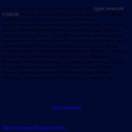
туристической
Всего в ней приняли участие представители
отрасли
многих десятков стран, а также израильских фирм,
отелей, кибуцев, др. туристических объектов,
муниципалитеты таких городов, как Иерусалим, Тель-Авив,
Хайфа, Нетания, Герцлия, Ришон ле-Цион, Цфат, Ашдод,
Ашкелон, Арад, Эйлат…Я, побывавший на выставках ряда
последних лет, о чем каждый год делал фоторепортажи, могу
отметить такие страны, как Азербайджан, Грузия, Литва,
Латвия, Украина, Узбекистан, Киргизстан, Хорватия, Чешская
Республика, Словения, Словакия, Польша, Франция,
Румыния, Болгария, Венгрия, Испания, Португалия, Греция,
Кипр, Албания, Танзания, Шри Ланка, Япония, Индия,
Непал, Тайвань, Филиппины, Южная Корея, Панама,
Эквадор, Доминиканская Республика, Гватемала и др.
The Post Hostel
Mark Friedman (Benjamin Hotel)