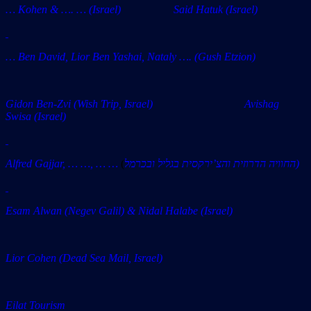
… Kohen & …. … (Israel) Said Hatuk (Israel)
… Ben David, Lior Ben Yashai, Nataly …. (Gush Etzion)
Gidon Ben-Zvi (Wish Trip, Israel)
Avishag
Swisa
(Israel)
Alfred Gajjar, … …, … …
(
החוויה הדרוזית והצ’ירקסית בגליל ובכרמל)
Esam Alwan (Negev Galil) &
Nidal Halabe (Israel)
Lior Cohen (Dead Sea Mail, Israel)
Eilat Tourism