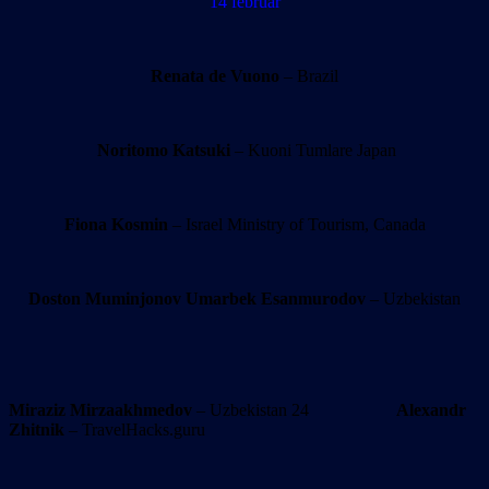
14 februar
Renata de Vuono
– Brazil
Noritomo Katsuki
– Kuoni Tumlare Japan
Fiona Kosmin
– Israel Ministry of Tourism, Canada
Doston Muminjonov
Umarbek Esanmurodov
– Uzbekistan
Miraziz Mirzaakhmedov
– Uzbekistan 24
Alexandr
Zhitnik
– TravelHacks.guru