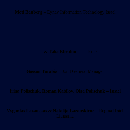
Moti Bauberg
– Eynav Information Technology Israel
… … &
Talia Ebrahim
– … Israel
Gassan Tarabia
– Joint General Manager
Irina Polischuk
,
Roman Kabilov
,
Olga Polischuk – Israel
Vygantas Lazauskas
&
Natalija Lazauskiene
– Regina Hotel
Lithuania