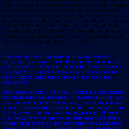
being, who has long been a disgrace to those Jews who have at least
some kind of conscience, but who continued to vote for someone
who escaped prison 10 years ago only by imperfection, and frankly
speaking, by the venality of the judicial system, will understand that
their idol differs little from their fellow dictators, they will forget
about him at the next elections, which will most likely turn out to be
extraordinary, will take place soon, where they will be able to send
him to the scrap along with the “Russian” party.
.
Минулого року через пандемію виставки, яка зазвичай
проводилася у лютому, не було. Потім її переносили на осінь,
далі на лютий, але відбулася наприкінці березня. А 24 лютого
путінська Росія за підтримки білоруського диктатора почала
війну в Україні, кадри з якою з кожним днем все більше
шокують світ.
Але ж далеко не всіх. Так в Ізраїлі за підтримки рашистського
посольства відбулися нечисленні у Тель-Авіві та Нетанії. Але
ще більш цинічною і мерзенною виглядає позиція нинішнього
міністра фінансів Лібермана, який очолює “російську” партію
НДІ, відомого як давнього друга обох диктаторів. Після того
як після відступу путінських головорізів увесь світ побачив
страшні кадри злочинів у невеликому місті Буча під Києвом,
хоча таких місць десятки там де побував російський фашизм