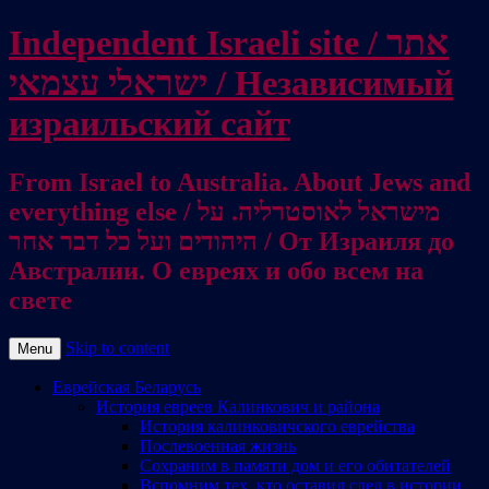
Independent Israeli site / אתר
ישראלי עצמאי / Независимый
израильский сайт
From Israel to Australia. About Jews and
everything else / מישראל לאוסטרליה. על
היהודים ועל כל דבר אחר / От Израиля до
Австралии. О евреях и обо всем на
свете
Skip to content
Menu
Еврейская Беларусь
История евреев Калинкович и района
История калинковичского еврейства
Послевоенная жизнь
Сохраним в памяти дом и его обитателей
Вспомним тех, кто оставил след в истории