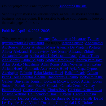
Do not forget about the importance of
supporting the site
Send us your stories on various topics, as well as stories about the
business you are doing. It is possible to place your company logo on
the main page of the site.
Published April 14, 2023 20:05
This entry was posted in
Бизнес
,
Выставки в Израиле
,
Туризм,
путешествия и кулинария
and tagged
Aaron Shustin
,
Abdelkamel
Ait Bouskri
,
Accor
,
Adelaide Maria
,
Agencia De Vlagens Portugal
,
Ahava
,
Aleksandr Kudryavtsev
,
Ales Sturm
,
Alexandr Zhitnik
,
Alexandre Leitao
,
Ambasador Uzbekistan in Israel
,
Amber Tours
,
Ana Morais
,
Andre Salgado
,
Andrea Jemc Vidic
,
Andrea Petrusova
,
Arkia
,
Asako Mizushima
,
Atlas Romis
,
Atlas Voyages Kyrgyzstan
,
Atrium Hotels
,
Authentic Asia
,
Axxos Hotel
,
Ayia Napa Cyprus
,
Azerbaijan
,
Bahrain
,
Baku Mariott Hotel
,
Balkan Pearls
,
Balkan
Pearls Tour Operator Albania
,
Bancorbras Turismo
,
Bedouim in the
Galilee
,
Binyamin Tourism
,
Bogdan Micovic
,
Boico Adrian
,
Bojan
Sutovic
,
Bosuk Tours
,
Brazil
,
Canada
,
Canada Center
,
Cathay
Pacific Israel
,
Charles Calleja
,
Choko Beza
,
Christian Neme Soliva
,
Cosima Watkins
,
Ct Operadora Brazil
,
Cyprus
,
Czech Tourism
Authority
,
Dalibor Vukovic
,
Danica Banjevic
,
Darsey Smith
,
David
Le
,
Dguide
,
Dive Virtual
,
Dnata — Gold Medal UK
,
Dolores