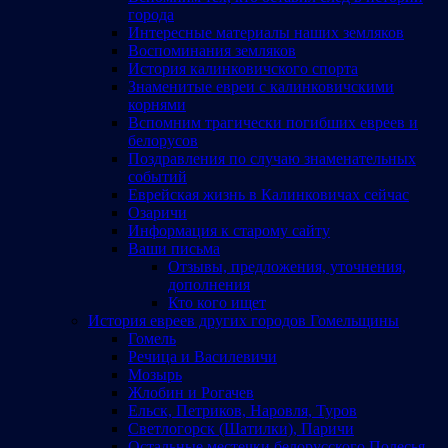
города
Интересные материалы наших земляков
Воспоминания земляков
История калинковичского спорта
Знаменитые евреи с калинковичскими
корнями
Вспомним трагически погибших евреев и
белорусов
Поздравления по случаю знаменательных
событий
Еврейская жизнь в Калинковичах сейчас
Озаричи
Информация к старому сайту
Ваши письма
Отзывы, предложения, уточнения,
дополнения
Кто кого ищет
История евреев других городов Гомельщины
Гомель
Речица и Василевичи
Мозырь
Жлобин и Рогачев
Ельск, Петриков, Наровля, Туров
Светлогорск (Шатилки), Паричи
Остальные местечки белорусского Полесья