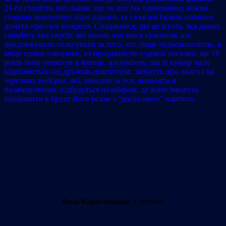
21-го століття, він сказав, що не все так однозначно, кожна
сторона звинувачує одне одного, та i взагалі Ізраїль повинен
думати про свої інтереси. Сподіваюся, що це істота, яка давно
ганьбить тих євреїв, які мають хоч якесь сумління, але
продовжували голосувати за того, хто лише недосконалістю, а
якщо прямо говорити, то продажністю судової системи, ще 10
років тому уникнув в’язниці, зрозуміють, що їх кумир мало
відрізняється від дружків-диктаторів, забудуть про нього і на
чергових виборах, які, швидше за все, виявляться
позачерговими, відбудуться незабаром, де вони зможуть
відправити в брухт його разом з “російською” партією.
Ruta Kapacinskaite
, Lithuania