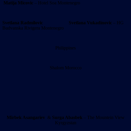
Matija Micovic
– Hotel Soa Montenegro
Svetlana Radmilovic
Svetlana Vukadinovic
– HG
Budvanska Rivigera Montenegro
Philippines
Shalom Morocco
Mirbek Asangariev
&
Surga Abasbek
– The Mountein View
Kyrgyzstan