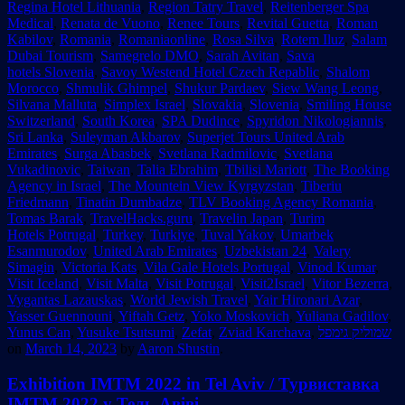
Regina Hotel Lithuania
,
Region Tatry Travel
,
Reitenberger Spa
Medical
,
Renata de Vuono
,
Renee Tours
,
Revital Guetta
,
Roman
Kabilov
,
Romania
,
Romaniaonline
,
Rosa Silva
,
Rotem Iluz
,
Salam
Dubai Tourism
,
Samegrelo DMO
,
Sarah Avitan
,
Sava
hotels Slovenia
,
Savoy Westend Hotel Czech Repablic
,
Shalom
Morocco
,
Shmulik Ghimpel
,
Shukur Pardaev
,
Siew Wang Leong
,
Silvana Malluta
,
Simplex Israel
,
Slovakia
,
Slovenia
,
Smiling House
Switzerland
,
South Korea
,
SPA Dudince
,
Spyridon Nikologiannis
,
Sri Lanka
,
Suleyman Akbarov
,
Superjet Tours United Arab
Emirates
,
Surga Abasbek
,
Svetlana Radmilovic
,
Svetlana
Vukadinovic
,
Taiwan
,
Talia Ebrahim
,
Tbilisi Mariott
,
The Booking
Agency in Israel
,
The Mountein View Kyrgyzstan
,
Tiberiu
Friedmann
,
Tinatin Dumbadze
,
TLV Booking Agency Romania
,
Tomas Barak
,
TravelHacks.guru
,
Travelin Japan
,
Turim
Hotels Potrugal
,
Turkey
,
Turkiye
,
Tuval Yakov
,
Umarbek
Esanmurodov
,
United Arab Emirates
,
Uzbekistan 24
,
Valery
Simagin
,
Victoria Kats
,
Vila Gale Hotels Portugal
,
Vinod Kumar
,
Visit Iceland
,
Visit Malta
,
Visit Potrugal
,
Visit2Israel
,
Vitor Bezerra
,
Vygantas Lazauskas
,
World Jewish Travel
,
Yair Hironari Azar
,
Yasser Guennouni
,
Yiftah Getz
,
Yoko Moskovich
,
Yuliana Gadilov
,
Yunus Can
,
Yusuke Tsutsumi
,
Zefat
,
Zviad Karchava
,
שמוליק גימפל
on
March 14, 2023
by
Aaron Shustin
.
Exhibition IMTM 2022 in Tel Aviv / Турвиставка
IMTM 2022 у Тель-Авіві