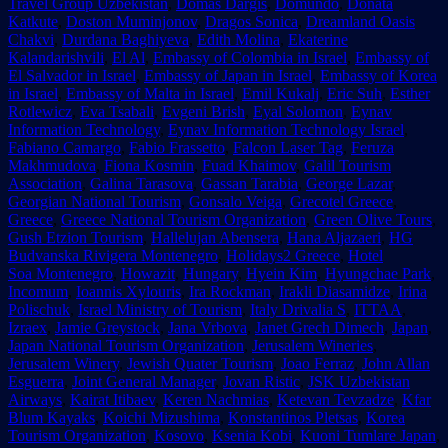
Travel Group Uzbekistan
,
Domas Dargis
,
Domundo
,
Donata
Katkute
,
Doston Muminjonov
,
Dragos Sonica
,
Dreamland Oasis
Chakvi
,
Durdana Baghiyeva
,
Edith Molina
,
Ekaterine
Kalandarishvili
,
El Al
,
Embassy of Colombia in Israel
,
Embassy of
El Salvador in Israel
,
Embassy of Japan in Israel
,
Embassy of Korea
in Israel
,
Embassy of Malta in Israel
,
Emil Kukalj
,
Eric Suh
,
Esther
Rotlewicz
,
Eva Tsabali
,
Evgeni Brish
,
Eyal Solomon
,
Eynav
Information Technology
,
Eynav Information Technology Israel
,
Fabiano Camargo
,
Fabio Frassetto
,
Falcon Laser Tag
,
Feruza
Makhmudova
,
Fiona Kosmin
,
Fuad Khaimov
,
Galil Tourism
Association
,
Galina Tarasova
,
Gassan Tarabia
,
George Lazar
,
Georgian National Tourism
,
Gonsalo Veiga
,
Grecotel Greece
,
Greece
,
Greece National Tourism Organization
,
Green Olive Tours
,
Gush Etzion Tourism
,
Hallelujan Abensera
,
Hana Aljazaeri
,
HG
Budvanska Rivigera Montenegro
,
Holidays2 Greece
,
Hotel
Soa Montenegro
,
Howazit
,
Hungary
,
Hyein Kim
,
Hyungchae Park
,
Incomum
,
Ioannis Xylouris
,
Ira Rockman
,
Irakli Diasamidze
,
Irina
Polischuk
,
Israel Ministry of Tourism
,
Italy Drivalia S
,
ITTAA
,
Izraex
,
Jamie Greystock
,
Jana Vrbova
,
Janet Grech Dimech
,
Japan
,
Japan National Tourism Organization
,
Jerusalem Wineries
,
Jerusalem Winery
,
Jewish Quater Tourism
,
Joao Ferraz
,
John Allan
Esguerra
,
Joint General Manager
,
Jovan Ristic
,
JSK Uzbekistan
Airways
,
Kairat Itibaev
,
Keren Nachmias
,
Ketevan Tevzadze
,
Kfar
Blum Kayaks
,
Koichi Mizushima
,
Konstantinos Pletsas
,
Korea
Tourism Organization
,
Kosovo
,
Ksenia Kobi
,
Kuoni Tumlare Japan
,