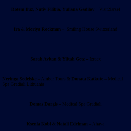
Rotem Iluz
,
Nativ Filibia
,
Yuliana Gadilov
– Visit2Israel
Ira
&
Moriya Rockman
– Smiling House Switzerland
Sarah Avitan
&
Yiftah Getz
– Izraex
Neringa Sedelske
– Amber Tours &
Donata Katkute
– Medical
Spa Gradiali Lithuania
Domas Dargis
– Medical Spa Gradiali
Ksenia Kobi
&
Natali Edelman
– Ahava