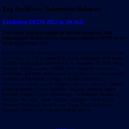
Tag Archives:
Suleyman Akbarov
Exhibition IMTM 2023 in Tel Aviv
The Ganey Taaruha complex in Tel Aviv hosted the 28th
International Mediterranean Tourism Exhibition IMTM on the
14-15 of February 2023
It was attended by representatives of the tourism industry of dozens
of countries, as well as Israeli firms, hotels, kibbutzim, other tourist
facilities, municipalities of cities such as Jerusalem, Tel Aviv, Haifa,
Netanya, Herzliya, Zefat, Ashdod, Eilat. I regularly visit such
exhibitions, and make photo reports every year. I can mention such
countries as Azerbaijan, Georgia, Lithuania, Uzbekistan,
Kyrgyzstan, Croatia, Czech Republic, Slovenia, Slovakia, Poland,
United Kingdom, France, Romania, Bulgaria, Hungary, Spain,
Portugal, Greece, Cyprus, Montenegro, Switzerland, Albania, El
Salvador, Sri Lanka, Japan, Taiwan, Singapore, South Korea,
Vietnam, Philippines, South Korea, Malta, Brazil, Colombia,
Morocco, United Arab Emirates, Bahrain and etc.