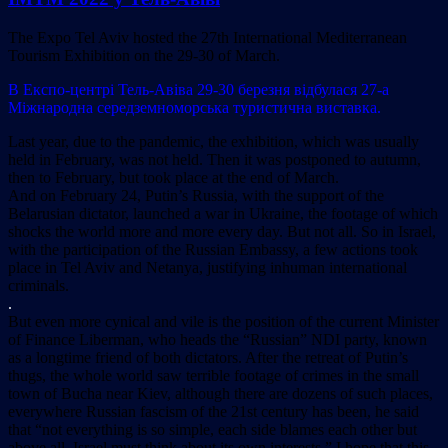
The Expo Tel Aviv hosted the 27th International Mediterranean
Tourism Exhibition on the 29-30 of March.
В Експо-центрі Тель-Авіва 29-30 березня відбулася 27-а
Міжнародна середземноморська туристична виставка.
Last year, due to the pandemic, the exhibition, which was usually
held in February, was not held. Then it was postponed to autumn,
then to February, but took place at the end of March.
And on February 24, Putin’s Russia, with the support of the
Belarusian dictator, launched a war in Ukraine, the footage of which
shocks the world more and more every day. But not all. So in Israel,
with the participation of the Russian Embassy, a few actions took
place in Tel Aviv and Netanya, justifying inhuman international
criminals.
.
But even more cynical and vile is the position of the current Minister
of Finance Liberman, who heads the “Russian” NDI party, known
as a longtime friend of both dictators. After the retreat of Putin’s
thugs, the whole world saw terrible footage of crimes in the small
town of Bucha near Kiev, although there are dozens of such places,
everywhere Russian fascism of the 21st century has been, he said
that “not everything is so simple, each side blames each other but
above all, Israel must think about its own interests.” I hope that this