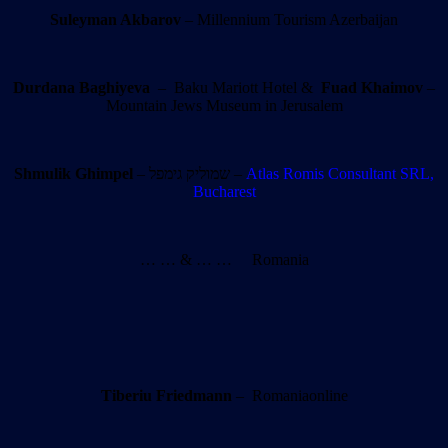
Suleyman Akbarov
– Millennium Tourism Azerbaijan
Durdana Baghiyeva
– Baku Mariott Hotel &
Fuad Khaimov
–
Mountain Jews Museum in Jerusalem
Shmulik Ghimpel
– שמוליק גימפל –
Atlas Romis Consultant SRL,
Bucharest
… … & … … Romania
Tiberiu Friedmann
– Romaniaonline