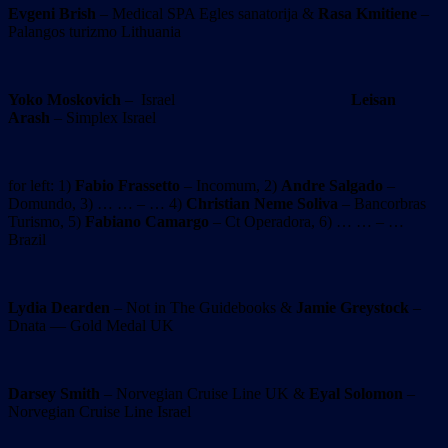
Evgeni Brish
– Medical SPA Egles sanatorija &
Rasa Kmitiene
–
Palangos turizmo Lithuania
Yoko Moskovich
– Israel
Leisan
Arash
– Simplex Israel
for left: 1)
Fabio Frassetto
– Incomum, 2)
Andre Salgado
–
Domundo, 3) … … – … 4)
Christian Neme Soliva
– Bancorbras
Turismo, 5)
Fabiano Camargo
– Ct Operadora, 6) … … – …
Brazil
Lydia Dearden
– Not in The Guidebooks &
Jamie Greystock
–
Dnata — Gold Medal UK
Darsey Smith
– Norvegian Cruise Line UK &
Eyal Solomon
–
Norvegian Cruise Line Israel