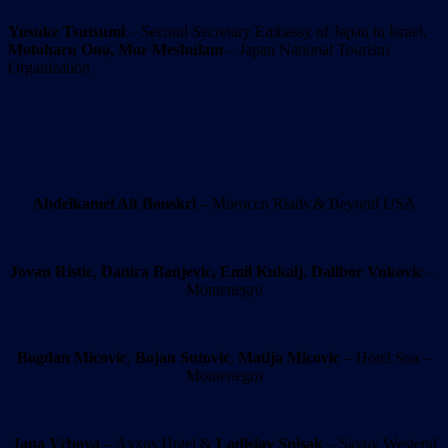
Yusuke Tsutsumi
– Second Secretary Embassy of Japan in Israel,
Motoharu Ono,
Mor Meshulam
– Japan National Tourism
Organization
Abdelkamel Ait Bouskri
– Morocco Riads & Beyond USA
Jovan Ristic
,
Danica Banjevic,
Emil Kukalj
,
Dalibor Vukovic
–
Montenegro
Bogdan Micovic
,
Bojan Sutovic
,
Matija Micovic
– Hotel Soa –
Montenegro
Jana Vrbova
– Axxos Hotel &
Ladislav Spisak
– Savoy Westend