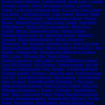
Kuoni Tumlare Singapore
,
Ladislav Spisak
,
Leisan Arash
,
Leonardo
Gonzalez Guzman
,
Liberty International Tourism
,
Liudmyla
Voitiuk
,
Living Tours Portugal & Spain
,
LLC Junny Tours Georgia
,
Luis Santos
,
Lung Hsien Huang
,
Lydia Dearden
,
Magdala
,
Maide
Serin Cig
,
Maksat Usubaliev
,
Malta Tourism Authority
,
Marcela
Monroy
,
Mariusz Paszkiel
,
Mateh Yehuda Tourism
,
Matej Hutej
,
Matija Micovic
,
Medical SPA Egles sanatorija
,
Medical Spa
Gradiali
,
Meteora Municipality Greece
,
Mikhail Feldman
,
Millenium Hotels & Resorts
,
Millennium Tourism
,
Mimino in
Caucasus
,
Miraziz Mirzaakhmedov
,
Mirbek Asangariev
,
Montenegro
,
Mor Meshulam
,
Mordehay Mayo
,
Moriya Rockman
,
Moroccan National Tourism
,
Morocco Riads & Beyond USA
,
Moti
Bauberg
,
Motoharu Ono
,
Mountain Jews Museum in Jerusalem
,
MSC Cruises
,
Mykonos Best
,
Natali Edelman
,
Natalija Lazauskiene
,
Nativ Filibia
,
Natura IMB Hotels Portugal
,
Nave Klil Hahoresh
,
Nely Akopova
,
Neringa Sedelske
,
Net Tour
,
Nikolaos Chatzikonstantis
,
Nino Tortladze
,
Noi Masako Kikuchi
,
Noritomo Katsuki
,
Norvegian Cruise Line Israel
,
Norvegian Cruise
Line UK
,
Not in The Guidebooks
,
Ofer Reinhard
,
Olga Polischuk
,
Open Sky Israel
,
Orient Mice DMC Uzbekistan
,
P
,
Pac Group
,
Palangos turizmo Lithuania
,
Panhou Retreat Vietnam
,
Pelin Ozer
,
Pfilippines Department of Tourism
,
Philippines
,
Plaza Holidays
Israel
,
Plaza Tours Jordan
,
Poland
,
Poland Tourism Organization
,
Portugal
,
Prasant Janarthanan
,
Premium Travel Morocco
,
Pro Sky
France
,
ProColombia
,
Rasa Kmitiene
,
Rayana Tourism Dubai
,