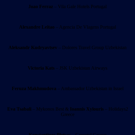
Joao Ferraz
– Vila Gale Hotels Portugal
Alexandre Leitao
– Agencia De Vlagens Portugal
Aleksandr Kudryavtsev
– Dolores Travel Group Uzbekistan
Victoria Kats
– JSK Uzbekistan Airways
Feruza Makhmudova
– Ambassador Uzbekistan in Israel
Eva Tsabali
– Mykonos Best &
Ioannis Xylouris
– Holidays2
Greece
Konstantinos Pletsas
– Grecotel Greece