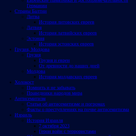
Еврейские памятники и достопримечательности
Германии
Страны Балтии
Литва
История литовских евреев
Латвия
История латвийских евреев
Эстония
История эстонских евреев
Грузия, Молдова
Грузия
Грузия и евреи
От древности до наших дней
Молдова
История молдавских евреев
Холокост
Помнить и не забывать
Праведники народов мира
Антисемитизм
Статьи об антисемитизме и погромах
Факты о преступлениях на почве антисемитизма
Израиль
История Израиля
7 октября 2023
Герои войн с террористами