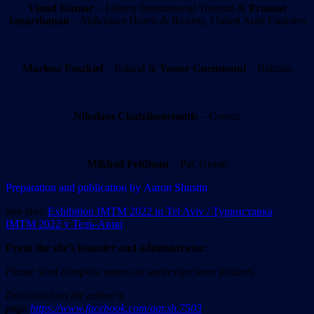
Vinod Kumar
– Liberty International Tourism &
Prasant
Janarthanan
– Millenium Hotels & Resorts, United Arab Emirates
Mariusz Paszkiel
– Poland &
Yasser Guennouni
– Bahrain
Nikolaos Chatzikonstantis
– Greece
Mikhail Feldman
– Pac Group
Preparation and publication by Aaron Shustin
See also:
Exhibition IMTM 2022 in Tel Aviv / Турвиставка
IMTM 2022 у Тель-Авіві
From the site’
s
founder and administrator
:
Please send complete names to undersign some pictures.
Discussion on the author’s
page
https://www.facebook.com/aar.sh.7503