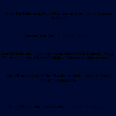
Nave Klil Hahoresh
,
Pelin Ozer,
Yunus Can
– Korea Tourism
Organization
Cosima Watkins
– Cathay Pacific Israel
Keren Nachmias
– Open Sky Israel,
Janet Grech Dimech
– Malta
Tourism Authority,
Charles Calleja
– Embassy of Malta in Israel
Yair Hironari Azar
&
Noi Masako Kikuchi
– Japan National
Tourism Organization
Koichi Mizushima
– Ambassador of Japan in Israel & … …