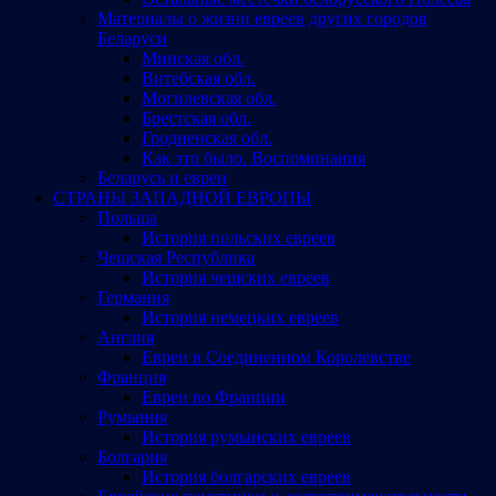
Материалы о жизни евреев других городов
Беларуси
Минская обл.
Витебская обл.
Могилевская обл.
Брестская обл.
Гродненская обл.
Как это было. Воспоминания
Беларусь и евреи
СТРАНЫ ЗАПАДНОЙ ЕВРОПЫ
Польша
История польских евреев
Чешская Республика
История чешских евреев
Германия
История немецких евреев
Англия
Евреи в Соединенном Королевстве
Франция
Евреи во Франции
Румыния
История румынских евреев
Болгария
История болгарских евреев