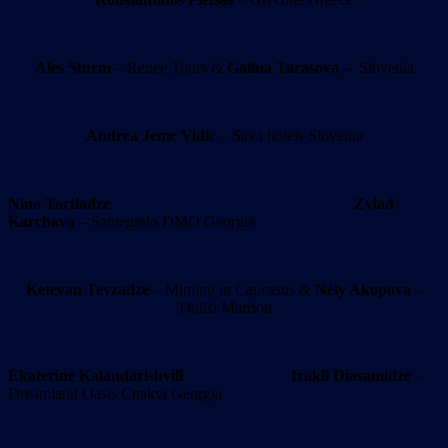
Ales Sturm
– Renee Tours &
Galina Tarasova
– Slovenia
Andrea Jemc Vidic
– Sava hotels Slovenia
Nino Tortladze
Zviad
Karchava
– Samegrelo DMO Georgia
Ketevan Tevzadze
– Mimino in Caucasus &
Nely Akopova
–
Tbilisi Marriott
Ekaterine Kalandarishvili
Irakli Diasamidze
–
Dreamland Oasis Chakvi Georgia