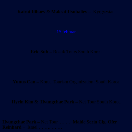
Kairat Itibaev
&
Maksat Usubaliev
– Kyrgyzstan
15 februar
Eric Suh
– Bosuk Tours South Korea
Yunus Can
– Korea Tourism Organization, South Korea
Hyein Kim
&
Hyungchae Park
– Net Tour South Korea
Hyungchae Park
– Net Tour, … …,
Maide Serin Cig
,
Ofer
Reinhard
– Israel … …, … …