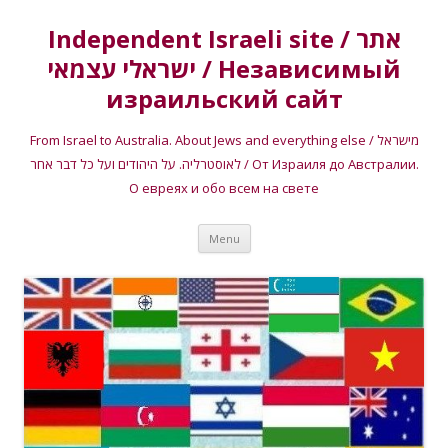
Independent Israeli site / אתר
ישראלי עצמאי / Независимый
израильский сайт
From Israel to Australia. About Jews and everything else / מישראל
לאוסטרליה. על היהודים ועל כל דבר אחר / От Израиля до Австралии.
О евреях и обо всем на свете
Skip
Menu
to
content