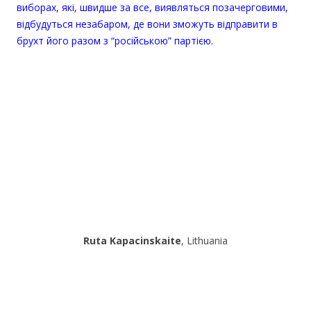
виборах, які, швидше за все, виявляться позачерговими,
відбудуться незабаром, де вони зможуть відправити в
брухт його разом з “російською” партією.
Ruta Kapacinskaite
, Lithuania