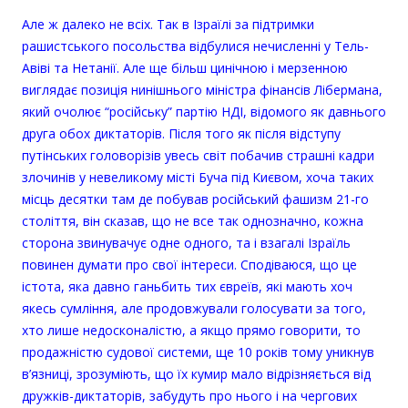
Але ж далеко не всіх. Так в Ізраїлі за підтримки
рашистського посольства відбулися нечисленні у Тель-
Авіві та Нетанії. Але ще більш цинічною і мерзенною
виглядає позиція нинішнього міністра фінансів Лібермана,
який очолює “російську” партію НДІ, відомого як давнього
друга обох диктаторів. Після того як після відступу
путінських головорізів увесь світ побачив страшні кадри
злочинів у невеликому місті Буча під Києвом, хоча таких
місць десятки там де побував російський фашизм 21-го
століття, він сказав, що не все так однозначно, кожна
сторона звинувачує одне одного, та i взагалі Ізраїль
повинен думати про свої інтереси. Сподіваюся, що це
істота, яка давно ганьбить тих євреїв, які мають хоч
якесь сумління, але продовжували голосувати за того,
хто лише недосконалістю, а якщо прямо говорити, то
продажністю судової системи, ще 10 років тому уникнув
в’язниці, зрозуміють, що їх кумир мало відрізняється від
дружків-диктаторів, забудуть про нього і на чергових