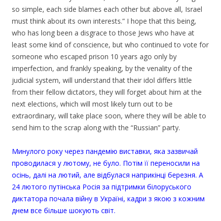
so simple, each side blames each other but above all, Israel
must think about its own interests.” I hope that this being,
who has long been a disgrace to those Jews who have at
least some kind of conscience, but who continued to vote for
someone who escaped prison 10 years ago only by
imperfection, and frankly speaking, by the venality of the
judicial system, will understand that their idol differs little
from their fellow dictators, they will forget about him at the
next elections, which will most likely turn out to be
extraordinary, will take place soon, where they will be able to
send him to the scrap along with the “Russian” party.
.
Минулого року через пандемію виставки, яка зазвичай
проводилася у лютому, не було. Потім її переносили на
осінь, далі на лютий, але відбулася наприкінці березня. А
24 лютого путінська Росія за підтримки білоруського
диктатора почала війну в Україні, кадри з якою з кожним
днем все більше шокують світ.