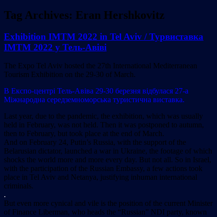
Tag Archives:
Eran Hershkovitz
Exhibition IMTM 2022 in Tel Aviv / Турвиставка
IMTM 2022 у Тель-Авіві
The Expo Tel Aviv hosted the 27th International Mediterranean
Tourism Exhibition on the 29-30 of March.
В Експо-центрі Тель-Авіва 29-30 березня відбулася 27-а
Міжнародна середземноморська туристична виставка.
Last year, due to the pandemic, the exhibition, which was usually
held in February, was not held. Then it was postponed to autumn,
then to February, but took place at the end of March.
And on February 24, Putin’s Russia, with the support of the
Belarusian dictator, launched a war in Ukraine, the footage of which
shocks the world more and more every day. But not all. So in Israel,
with the participation of the Russian Embassy, a few actions took
place in Tel Aviv and Netanya, justifying inhuman international
criminals.
.
But even more cynical and vile is the position of the current Minister
of Finance Liberman, who heads the “Russian” NDI party, known