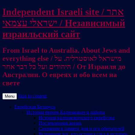
Independent Israeli site / אתר
ישראלי עצמאי / Независимый
израильский сайт
From Israel to Australia. About Jews and
everything else / מישראל לאוסטרליה. על
היהודים ועל כל דבר אחר / От Израиля до
Австралии. О евреях и обо всем на
свете
Skip to content
Menu
Еврейская Беларусь
История евреев Калинкович и района
История калинковичского еврейства
Послевоенная жизнь
Сохраним в памяти дом и его обитателей
Вспомним тех, кто оставил след в истории