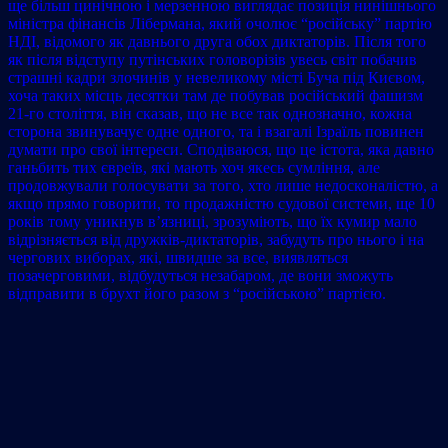
ще більш цинічною і мерзенною виглядає позиція нинішнього
міністра фінансів Лібермана, який очолює “російську” партію
НДІ, відомого як давнього друга обох диктаторів. Після того
як після відступу путінських головорізів увесь світ побачив
страшні кадри злочинів у невеликому місті Буча під Києвом,
хоча таких місць десятки там де побував російський фашизм
21-го століття, він сказав, що не все так однозначно, кожна
сторона звинувачує одне одного, та i взагалі Ізраїль повинен
думати про свої інтереси. Сподіваюся, що це істота, яка давно
ганьбить тих євреїв, які мають хоч якесь сумління, але
продовжували голосувати за того, хто лише недосконалістю, а
якщо прямо говорити, то продажністю судової системи, ще 10
років тому уникнув в’язниці, зрозуміють, що їх кумир мало
відрізняється від дружків-диктаторів, забудуть про нього і на
чергових виборах, які, швидше за все, виявляться
позачерговими, відбудуться незабаром, де вони зможуть
відправити в брухт його разом з “російською” партією.