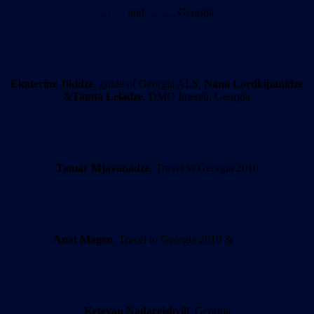
… … and … …, Georgia
Ekaterine Jikidze
, guide of Georgia ALS,
Nana Lordkipanidze
&
Tamta Leladze
, DMO Imereti, Georgia
Tamar Mjavanadze
, Travel to Georgia 2010
Anat Magen
, Travel to Georgia 2010 & … …
Ketevan Nadareishvili
, Georgia