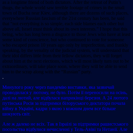
as a longtime friend of both dictators. After the retreat of Putin’s
thugs, the whole world saw terrible footage of crimes in the small
town of Bucha near Kiev, although there are dozens of such places,
everywhere Russian fascism of the 21st century has been, he said
that “not everything is so simple, each side blames each other but
above all, Israel must think about its own interests.” I hope that this
being, who has long been a disgrace to those Jews who have at least
some kind of conscience, but who continued to vote for someone
who escaped prison 10 years ago only by imperfection, and frankly
speaking, by the venality of the judicial system, will understand that
their idol differs little from their fellow dictators, they will forget
about him at the next elections, which will most likely turn out to be
extraordinary, will take place soon, where they will be able to send
him to the scrap along with the “Russian” party.
.
Минулого року через пандемію виставки, яка зазвичай
проводилася у лютому, не було. Потім її переносили на осінь,
далі на лютий, але відбулася наприкінці березня. А 24 лютого
путінська Росія за підтримки білоруського диктатора почала
війну в Україні, кадри з якою з кожним днем все більше
шокують світ.
Але ж далеко не всіх. Так в Ізраїлі за підтримки рашистського
посольства відбулися нечисленні у Тель-Авіві та Нетанії. Але