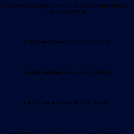
Omer Ben Zeev
, Kishrey Tarbut Tevel, Israel &
Marta Marques
,
Wild Douro, Portugal
Luis Pedro Martins
, Porto & North Portugal
Raquel Rodrigues
, Porto & North Portugal
Jeffrey Lafuente
, Resort life Travel, Maldives
Nikola Perisa
, Tourist Board of Livno, Bosnia & Herzegovina