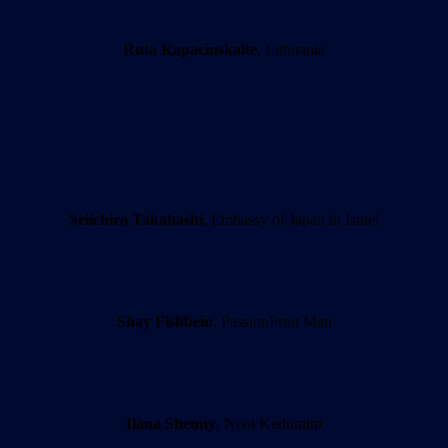
Ruta Kapacinskaite
, Lithuania
Seiichiro Takahashi
, Embassy of Japan in Israel
Shay Fishbein
, PassionFruit Man
Ilana Shenny
, Neot Kedumim