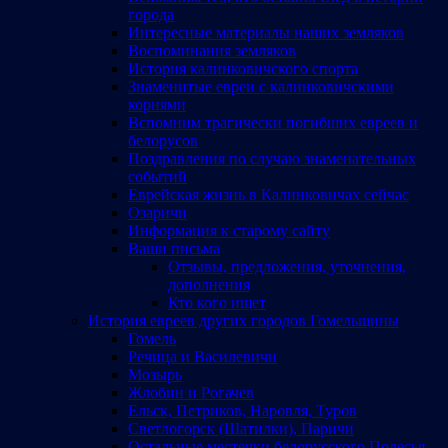
города
Интересные материалы наших земляков
Воспоминания земляков
История калинковичского спорта
Знаменитые евреи с калинковичскими
корнями
Вспомним трагически погибших евреев и
белорусов
Поздравления по случаю знаменательных
событий
Еврейская жизнь в Калинковичах сейчас
Озаричи
Информация к старому сайту
Ваши письма
Отзывы, предложения, уточнения,
дополнения
Кто кого ищет
История евреев других городов Гомельщины
Гомель
Речица и Василевичи
Мозырь
Жлобин и Рогачев
Ельск, Петриков, Наровля, Туров
Светлогорск (Шатилки), Паричи
Остальные местечки белорусского Полесья