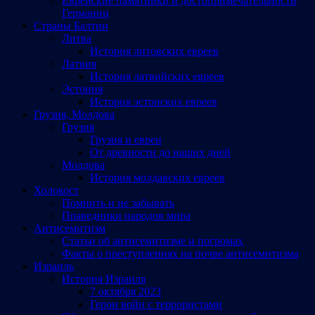
Еврейские памятники и достопримечательности
Германии
Страны Балтии
Литва
История литовских евреев
Латвия
История латвийских евреев
Эстония
История эстонских евреев
Грузия, Молдова
Грузия
Грузия и евреи
От древности до наших дней
Молдова
История молдавских евреев
Холокост
Помнить и не забывать
Праведники народов мира
Антисемитизм
Статьи об антисемитизме и погромах
Факты о преступлениях на почве антисемитизма
Израиль
История Израиля
7 октября 2023
Герои войн с террористами