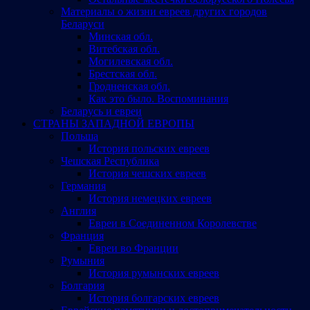
Материалы о жизни евреев других городов
Беларуси
Минская обл.
Витебская обл.
Могилевская обл.
Брестская обл.
Гродненская обл.
Как это было. Воспоминания
Беларусь и евреи
СТРАНЫ ЗАПАДНОЙ ЕВРОПЫ
Польша
История польских евреев
Чешская Республика
История чешских евреев
Германия
История немецких евреев
Англия
Евреи в Соединенном Королевстве
Франция
Евреи во Франции
Румыния
История румынских евреев
Болгария
История болгарских евреев