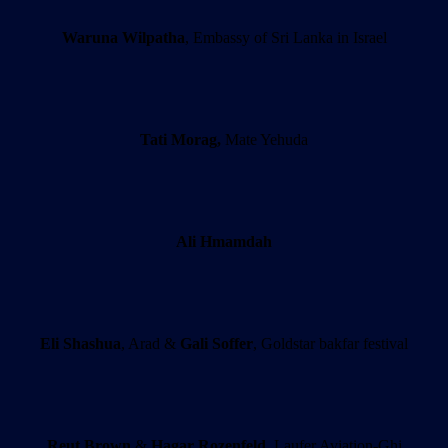
Waruna Wilpatha
, Embassy of Sri Lanka in Israel
Tati Morag,
Mate Yehuda
Ali Hmamdah
Eli Shashua
, Arad &
Gali Soffer
, Goldstar bakfar festival
Reut Brown
&
Hagar Rozenfeld
, Laufer Aviation-Ghi