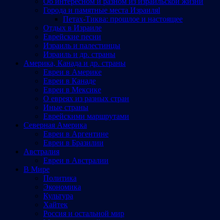
Об интересном и разном из израильской жизни
Города и памятные места Израиляl
Петах-Тиква: прошлое и настоящее
Отдых в Израиле
Еврейские песни
Израиль и палестинцы
Израиль и др. страны
Америка, Канада и др. страны
Евреи в Америке
Евреи в Канаде
Евреи в Мексике
О евреях из разных стран
Иные страны
Еврейскими маршрутами
Северная Америка
Евреи в Аргентине
Евреи в Бразилии
Австралия
Евреи в Австралии
В Мире
Политика
Экономика
Культура
Хайтек
Россия и остальной мир