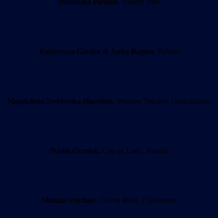
Dominika Pieniak
, Poland Tour
Katarzyna Gorska
&
Anita Bagien
, Poland
Magdalena Swiderska-Harrison
, Warsaw Tourism Organization
Nadia Grzelak
, City of Lodz, Poland
Shukur Pardaev
, Orient Mice, Uzbekistan