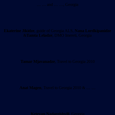
… … and … …, Georgia
Ekaterine Jikidze
, guide of Georgia ALS,
Nana Lordkipanidze
&
Tamta Leladze
, DMO Imereti, Georgia
Tamar Mjavanadze
, Travel to Georgia 2010
Anat Magen
, Travel to Georgia 2010 & … …
Ketevan Nadareishvili
, Georgia