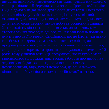
ще більш цинічною і мерзенною виглядає позиція нинішнього
міністра фінансів Лібермана, який очолює “російську” партію
НДІ, відомого як давнього друга обох диктаторів. Після того
як після відступу путінських головорізів увесь світ побачив
страшні кадри злочинів у невеликому місті Буча під Києвом,
хоча таких місць десятки там де побував російський фашизм
21-го століття, він сказав, що не все так однозначно, кожна
сторона звинувачує одне одного, та i взагалі Ізраїль повинен
думати про свої інтереси. Сподіваюся, що це істота, яка давно
ганьбить тих євреїв, які мають хоч якесь сумління, але
продовжували голосувати за того, хто лише недосконалістю, а
якщо прямо говорити, то продажністю судової системи, ще 10
років тому уникнув в’язниці, зрозуміють, що їх кумир мало
відрізняється від дружків-диктаторів, забудуть про нього і на
чергових виборах, які, швидше за все, виявляться
позачерговими, відбудуться незабаром, де вони зможуть
відправити в брухт його разом з “російською” партією.