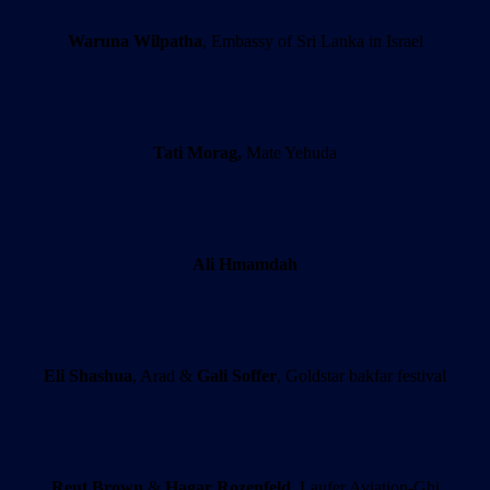
Waruna Wilpatha
, Embassy of Sri Lanka in Israel
Tati Morag,
Mate Yehuda
Ali Hmamdah
Eli Shashua
, Arad &
Gali Soffer
, Goldstar bakfar festival
Reut Brown
&
Hagar Rozenfeld
, Laufer Aviation-Ghi