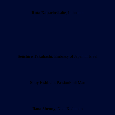
Ruta Kapacinskaite
, Lithuania
Seiichiro Takahashi
, Embassy of Japan in Israel
Shay Fishbein
, PassionFruit Man
Ilana Shenny
, Neot Kedumim