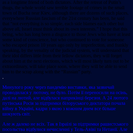
as a longtime friend of both dictators. After the retreat of Putin’s
thugs, the whole world saw terrible footage of crimes in the small
town of Bucha near Kiev, although there are dozens of such places,
everywhere Russian fascism of the 21st century has been, he said
that “not everything is so simple, each side blames each other but
above all, Israel must think about its own interests.” I hope that this
being, who has long been a disgrace to those Jews who have at least
some kind of conscience, but who continued to vote for someone
who escaped prison 10 years ago only by imperfection, and frankly
speaking, by the venality of the judicial system, will understand that
their idol differs little from their fellow dictators, they will forget
about him at the next elections, which will most likely turn out to be
extraordinary, will take place soon, where they will be able to send
him to the scrap along with the “Russian” party.
.
Минулого року через пандемію виставки, яка зазвичай
проводилася у лютому, не було. Потім її переносили на осінь,
далі на лютий, але відбулася наприкінці березня. А 24 лютого
путінська Росія за підтримки білоруського диктатора почала
війну в Україні, кадри з якою з кожним днем все більше
шокують світ.
Але ж далеко не всіх. Так в Ізраїлі за підтримки рашистського
посольства відбулися нечисленні у Тель-Авіві та Нетанії. Але