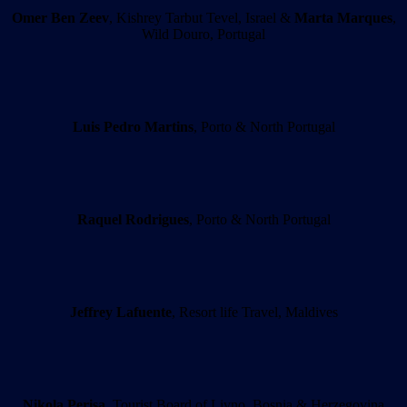
Omer Ben Zeev
, Kishrey Tarbut Tevel, Israel &
Marta Marques
,
Wild Douro, Portugal
Luis Pedro Martins
, Porto & North Portugal
Raquel Rodrigues
, Porto & North Portugal
Jeffrey Lafuente
, Resort life Travel, Maldives
Nikola Perisa
, Tourist Board of Livno, Bosnia & Herzegovina