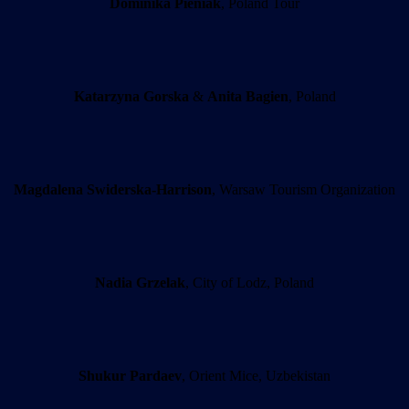
Dominika Pieniak
, Poland Tour
Katarzyna Gorska
&
Anita Bagien
, Poland
Magdalena Swiderska-Harrison
, Warsaw Tourism Organization
Nadia Grzelak
, City of Lodz, Poland
Shukur Pardaev
, Orient Mice, Uzbekistan