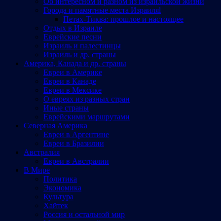
Об интересном и разном из израильской жизни
Города и памятные места Израиляl
Петах-Тиква: прошлое и настоящее
Отдых в Израиле
Еврейские песни
Израиль и палестинцы
Израиль и др. страны
Америка, Канада и др. страны
Евреи в Америке
Евреи в Канаде
Евреи в Мексике
О евреях из разных стран
Иные страны
Еврейскими маршрутами
Северная Америка
Евреи в Аргентине
Евреи в Бразилии
Австралия
Евреи в Австралии
В Мире
Политика
Экономика
Культура
Хайтек
Россия и остальной мир