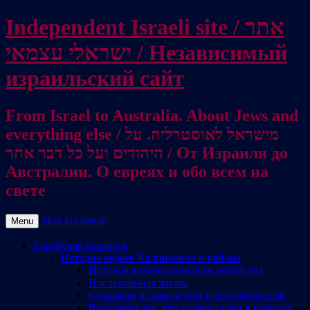
Independent Israeli site / אתר
ישראלי עצמאי / Независимый
израильский сайт
From Israel to Australia. About Jews and
everything else / מישראל לאוסטרליה. על
היהודים ועל כל דבר אחר / От Израиля до
Австралии. О евреях и обо всем на
свете
Skip to content
Menu
Еврейская Беларусь
История евреев Калинкович и района
История калинковичского еврейства
Послевоенная жизнь
Сохраним в памяти дом и его обитателей
Вспомним тех, кто оставил след в истории