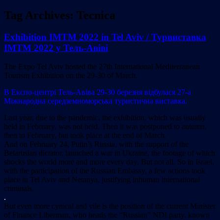
Tag Archives:
Tecnica
Exhibition IMTM 2022 in Tel Aviv / Турвиставка
IMTM 2022 у Тель-Авіві
The Expo Tel Aviv hosted the 27th International Mediterranean
Tourism Exhibition on the 29-30 of March.
В Експо-центрі Тель-Авіва 29-30 березня відбулася 27-а
Міжнародна середземноморська туристична виставка.
Last year, due to the pandemic, the exhibition, which was usually
held in February, was not held. Then it was postponed to autumn,
then to February, but took place at the end of March.
And on February 24, Putin’s Russia, with the support of the
Belarusian dictator, launched a war in Ukraine, the footage of which
shocks the world more and more every day. But not all. So in Israel,
with the participation of the Russian Embassy, a few actions took
place in Tel Aviv and Netanya, justifying inhuman international
criminals.
.
But even more cynical and vile is the position of the current Minister
of Finance Liberman, who heads the “Russian” NDI party, known