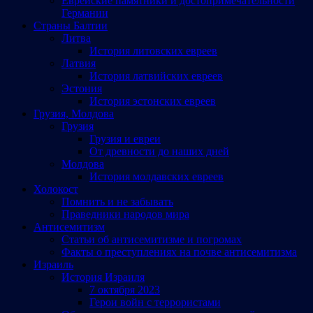
Еврейские памятники и достопримечательности
Германии
Страны Балтии
Литва
История литовских евреев
Латвия
История латвийских евреев
Эстония
История эстонских евреев
Грузия, Молдова
Грузия
Грузия и евреи
От древности до наших дней
Молдова
История молдавских евреев
Холокост
Помнить и не забывать
Праведники народов мира
Антисемитизм
Статьи об антисемитизме и погромах
Факты о преступлениях на почве антисемитизма
Израиль
История Израиля
7 октября 2023
Герои войн с террористами