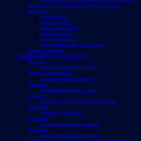
Материалы о жизни евреев других городов
Беларуси
Минская обл.
Витебская обл.
Могилевская обл.
Брестская обл.
Гродненская обл.
Как это было. Воспоминания
Беларусь и евреи
СТРАНЫ ЗАПАДНОЙ ЕВРОПЫ
Польша
История польских евреев
Чешская Республика
История чешских евреев
Германия
История немецких евреев
Англия
Евреи в Соединенном Королевстве
Франция
Евреи во Франции
Румыния
История румынских евреев
Болгария
История болгарских евреев