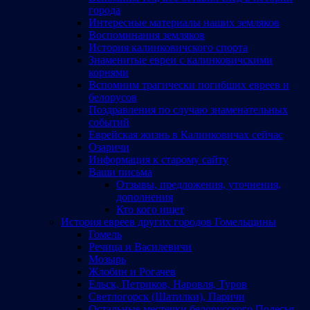
города
Интересные материалы наших земляков
Воспоминания земляков
История калинковичского спорта
Знаменитые евреи с калинковичскими
корнями
Вспомним трагически погибших евреев и
белорусов
Поздравления по случаю знаменательных
событий
Еврейская жизнь в Калинковичах сейчас
Озаричи
Информация к старому сайту
Ваши письма
Отзывы, предложения, уточнения,
дополнения
Кто кого ищет
История евреев других городов Гомельщины
Гомель
Речица и Василевичи
Мозырь
Жлобин и Рогачев
Ельск, Петриков, Наровля, Туров
Светлогорск (Шатилки), Паричи
Остальные местечки белорусского Полесья