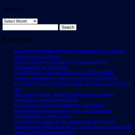
Archives
Archives
Search
for:
Recent Posts
Как стратегическое терпение превращается в главное
оружие против Ирана
Когда политический протест превращается в
психическое расстройство
О МУДАКАХ, ШАББАТЕ И КОНСТИТУЦИИ
Почему бульбашное существо остается на свободе
О политических кульбитах Софы Ландвер и не только о
ней
Финал Мондиаля, драма в Аргентине и реакция
еврейских самоненавистников
К 82-летию Альберта Капенгута (русс/итал)
Ицик Бунцель в Кнессете о том, как Ронен Бар
организовал встречу с ним
Германия: Великий исход, написанный шепотом
Резонансное убийство в Петах-Тикве Иману Биньямина
Залки в День независимости