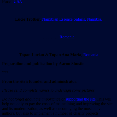
Pace
,
USA
Lucie Trottier
,
Namibian Essence Safaris, Namibia,
… … …,
Romania
Topan Lucian
&
Topan Ana Maria
,
Romania
Preparation and publication by
Aaron Shustin
***
From the site’
s
founder and administrator
:
Please send complete names to undersign some pictures
Do not forget about the importance of
supporting the site
This will
help not only to pay the costs of maintaining and improving the site
and its modernization, as well as encouraging the most active
authors, but also to implement a number of charity projects.