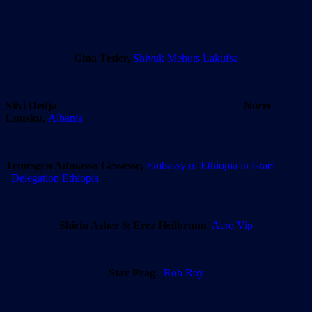
Gina Tesler,
Shivuk Mehuts Lakufsa
Silvi Dedja
Norec
Luusku,
Albania
Temesgen Admassu Gessesse,
Embassy of Ethiopia
in Israel
Delegation Ethiopia
Shirin Asher
&
Erez Heilbrunn
,
Aero Vip
Stav Prag
,
Rob Roy