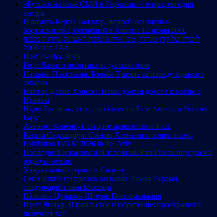
«Русскоязычные СМИ в Германии»: вчера, сегодня,
завтра
В память Керен Тандлер, первой женщины-
бортмеханика, погибшей в Ливане 12 июня 2006
לזכרה של קרן טנדלר, מכונאית מוטסת ראשונה, נהרגה בלבנון
ב-12 ביוני 2006
Йом А-Шоа 2026
Берл Лазар о политике и русской бане
Наталья Плюснина. Борьба Трампа за победу здравого
смысла
Виктор Дэвис Хэнсон. Наша долгая дорога к войне с
Ираном
Ицик Бунцель, отец погибшего в Газе Амита, к Ронену
Бару
Альберт Капенгут. Второе пришествие Таля
Карим Саджадпур. Смерть Хаменеи и конец эпохи
Exhibition IMTM 2026 in Tel Aviv
Последний израильский заложник Ран Гвили вернулся в
родную землю
Ханукальный теракт в Сиднее
Смех каких генералов вызывал Роман Гофман,
следующий глава Моссада
Шошана Цуриэль-Штерн: Воспоминания
Ирит Линур. Израильское изобретение: проигравший
получает всё