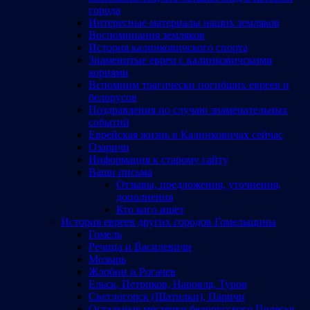
города
Интересные материалы наших земляков
Воспоминания земляков
История калинковичского спорта
Знаменитые евреи с калинковичскими
корнями
Вспомним трагически погибших евреев и
белорусов
Поздравления по случаю знаменательных
событий
Еврейская жизнь в Калинковичах сейчас
Озаричи
Информация к старому сайту
Ваши письма
Отзывы, предложения, уточнения,
дополнения
Кто кого ищет
История евреев других городов Гомельщины
Гомель
Речица и Василевичи
Мозырь
Жлобин и Рогачев
Ельск, Петриков, Наровля, Туров
Светлогорск (Шатилки), Паричи
Остальные местечки белорусского Полесья