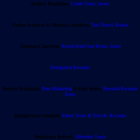
Dmitry Rachman,
Guide Tours, Israel
Nadya Ivanova
&
Oksana Lebedeva,
Tari Travel, Russia
Arianna Canavese,
Royal Hotel San Remo, Israel
Delegation
Rwanda
Butera Masamba,
Pata Marketing
&
Ron Waiss,
Beautiul Rwanda
Tours
Rutagarama Aimable,
Palast Tours & Travels, Rwanda
Mukwaya Robert,
Albertine Tours