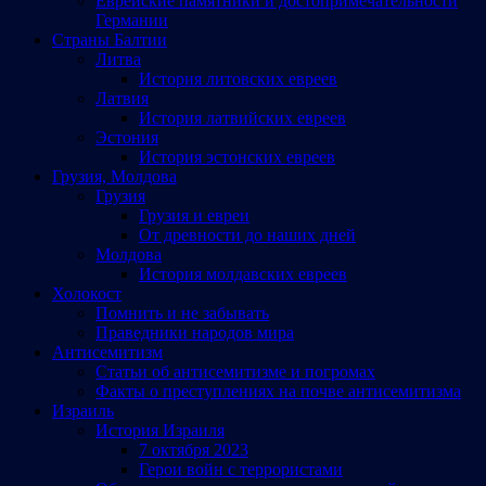
Еврейские памятники и достопримечательности
Германии
Страны Балтии
Литва
История литовских евреев
Латвия
История латвийских евреев
Эстония
История эстонских евреев
Грузия, Молдова
Грузия
Грузия и евреи
От древности до наших дней
Молдова
История молдавских евреев
Холокост
Помнить и не забывать
Праведники народов мира
Антисемитизм
Статьи об антисемитизме и погромах
Факты о преступлениях на почве антисемитизма
Израиль
История Израиля
7 октября 2023
Герои войн с террористами