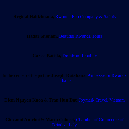
Reginal Hakizimana,
Rwanda Eco Company & Safaris
Hadar Shoham,
Beautiul Rwanda Tours
Carlos Batista,
Domican Republic
In the center of the picture
Joseph Rutabana
,
Ambassador Rwanda
in Israel
Diem Nguyen Knoa
&
Tran Huu Dat,
Joymark Travel, Vietnam
Giovanni Anteimi
&
Marta Colucci,
Chamber of Commerce of
Brindisi, Italy