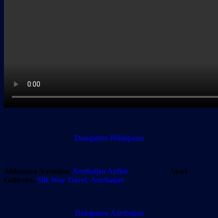
Delegation
Philippines
Abbasova Narmina
,
Azerbaijan Airline
Aysel
Guliyeva
,
Silk Way Travel, Azerbaijan
Delegation
Azerbaijan