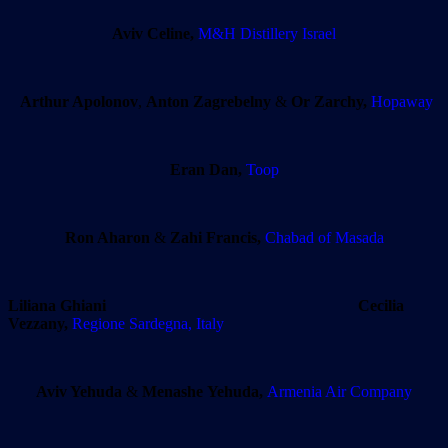
Aviv Celine,
M&H Distillery Israel
Arthur Apolonov
,
Anton Zagrebelny
&
Or Zarchy,
Hopaway
Eran Dan,
Toop
Ron Aharon
&
Zahi Francis,
Chabad of Masada
Liliana Ghiani
Cecilia
Vezzany,
Regione Sardegna, Italy
Aviv Yehuda
&
Menashe Yehuda,
Armenia Air Company