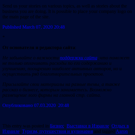
Send us your stories on various topics, as well as stories about the
business you are doing. It is possible to place your company logo on
the main page of the site.
Published March 07, 2020
20:48
*
От основателя и редактора сайта
:
Не забывайте о важности
поддержки сайта
, что поможет
не только оплачивать расходы по его содержанию и
улучшению, поощрению наиболее активных авторов, но и
осуществить ряд благотворительных проектов.
Присылайте свои материалы на разные темы, а также
рассказ о бизнесе, которым занимаетесь. Возможно
размещение лого фирмы на главной стр. сайта.
Опубликовано 07.03.2020 20:48
This entry was posted in
Бизнес
,
Выставки в Израиле
,
Отдых в
Израиле
,
Туризм, путешествия и кулинария
and tagged
Aaron