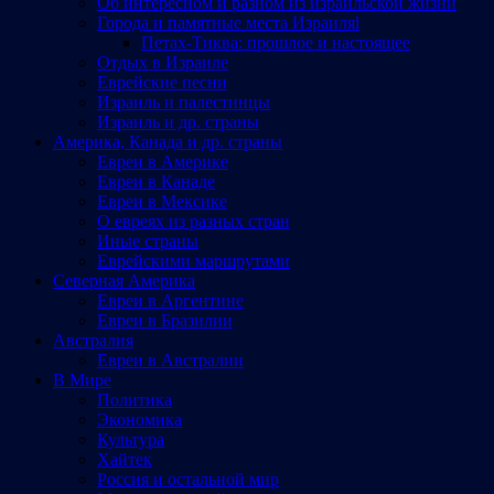
Об интересном и разном из израильской жизни
Города и памятные места Израиляl
Петах-Тиква: прошлое и настоящее
Отдых в Израиле
Еврейские песни
Израиль и палестинцы
Израиль и др. страны
Америка, Канада и др. страны
Евреи в Америке
Евреи в Канаде
Евреи в Мексике
О евреях из разных стран
Иные страны
Еврейскими маршрутами
Северная Америка
Евреи в Аргентине
Евреи в Бразилии
Австралия
Евреи в Австралии
В Мире
Политика
Экономика
Культура
Хайтек
Россия и остальной мир