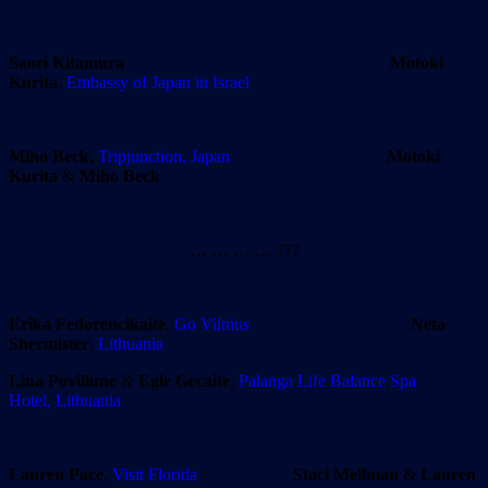
Saori Kitamura
Motoki
Kurita
,
Embassy of Japan in Israel
Miho Beck
,
Tripjunction, Japan
Motoki
Kurita
&
Miho Beck
… … … … ???
Erika Fedorencikaite
,
Go Vilnius
Neta
Shermister
,
Lithuania
Lina Poviliune
&
Egle Gecaite
,
Palanga Life Balance Spa
Hotel, Lithuania
Lauren Pace
,
Visit Florida
Staci Mellman
&
Lauren