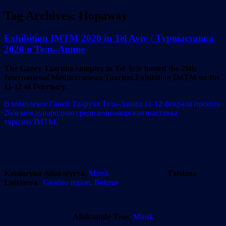
Tag Archives:
Hopaway
Exhibition IMTM 2020 in Tel Aviv / Турвыставка
2020 в Тель-Авиве
The Ganey Taaruha complex in Tel Aviv hosted the 26th
International Mediterranean Tourism Exhibition IMTM on the
11-12 of February.
В комплексе Ганей Тааруха Тель-Авива 11-12 февраля прошла
26-я международная средиземноморская выставка
туризма IMTM.
Katsiaryna Aliakseyeva
,
Minsk
Tatsiana
Lidziaeva
,
Grodno region, Belarus
Aliaksandr Tru
s,
Minsk