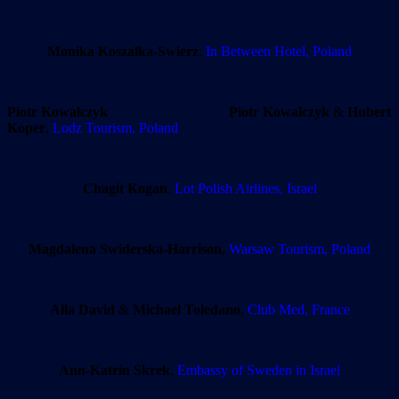
Monika Koszalka-Swierz
,
In Between Hotel, Poland
Piotr Kowalczyk
Piotr Kowalczyk
&
Hubert
Koper
,
Lodz Tourism, Poland
Chagit Kogan
,
Lot Polish Airlines, Israel
Magdalena Swiderska-Harrison
,
Warsaw Tourism, Poland
Alla David
&
Michael Toledano
,
Club Med, France
Ann-Katrin Skrek
,
Embassy of Sweden in Israel