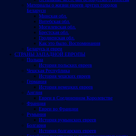
Материалы о жизни евреев других городов
Беларуси
Минская обл.
Витебская обл.
Могилевская обл.
Брестская обл.
Гродненская обл.
Как это было. Воспоминания
Беларусь и евреи
СТРАНЫ ЗАПАДНОЙ ЕВРОПЫ
Польша
История польских евреев
Чешская Республика
История чешских евреев
Германия
История немецких евреев
Англия
Евреи в Соединенном Королевстве
Франция
Евреи во Франции
Румыния
История румынских евреев
Болгария
История болгарских евреев