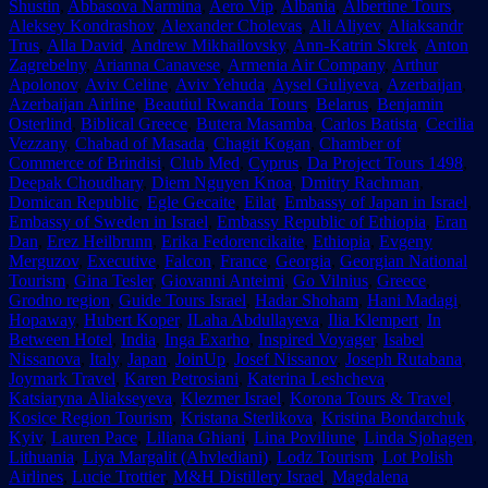
Shustin
,
Abbasova Narmina
,
Aero Vip
,
Albania
,
Albertine Tours
,
Aleksey Kondrashov
,
Alexander Cholevas
,
Ali Aliyev
,
Aliaksandr
Trus
,
Alla David
,
Andrew Mikhailovsky
,
Ann-Katrin Skrek
,
Anton
Zagrebelny
,
Arianna Canavese
,
Armenia Air Company
,
Arthur
Apolonov
,
Aviv Celine
,
Aviv Yehuda
,
Aysel Guliyeva
,
Azerbaijan
,
Azerbaijan Airline
,
Beautiul Rwanda Tours
,
Belarus
,
Benjamin
Osterlind
,
Biblical Greece
,
Butera Masamba
,
Carlos Batista
,
Cecilia
Vezzany
,
Chabad of Masada
,
Chagit Kogan
,
Chamber of
Commerce of Brindisi
,
Club Med
,
Cyprus
,
Da Project Tours 1498
,
Deepak Choudhary
,
Diem Nguyen Knoa
,
Dmitry Rachman
,
Domican Republic
,
Egle Gecaite
,
Eilat
,
Embassy of Japan in Israel
,
Embassy of Sweden in Israel
,
Embassy Republic of Ethiopia
,
Eran
Dan
,
Erez Heilbrunn
,
Erika Fedorencikaite
,
Ethiopia
,
Evgeny
Merguzov
,
Executive
,
Falcon
,
France
,
Georgia
,
Georgian National
Tourism
,
Gina Tesler
,
Giovanni Anteimi
,
Go Vilnius
,
Greece
,
Grodno region
,
Guide Tours Israel
,
Hadar Shoham
,
Hani Madagi
,
Hopaway
,
Hubert Koper
,
ILaha Abdullayeva
,
Ilia Klempert
,
In
Between Hotel
,
India
,
Inga Exarho
,
Inspired Voyager
,
Isabel
Nissanova
,
Italy
,
Japan
,
JoinUp
,
Josef Nissanov
,
Joseph Rutabana
,
Joymark Travel
,
Karen Petrosiani
,
Katerina Leshcheva
,
Katsiaryna Aliakseyeva
,
Klezmer Israel
,
Korona Tours & Travel
,
Kosice Region Tourism
,
Kristana Sterlikova
,
Kristina Bondarchuk
,
Kyiv
,
Lauren Pace
,
Liliana Ghiani
,
Lina Poviliune
,
Linda Sjohagen
,
Lithuania
,
Liya Margalit (Ahvlediani)
,
Lodz Tourism
,
Lot Polish
Airlines
,
Lucie Trottier
,
M&H Distillery Israel
,
Magdalena