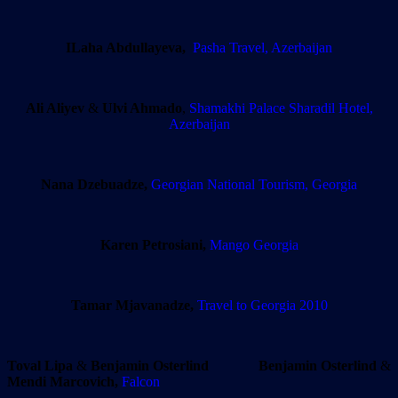
ILaha Abdullayeva,
Pasha Travel, Azerbaijan
Ali Aliyev
&
Ulvi Ahmado
,
Shamakhi Palace Sharadil Hotel,
Azerbaijan
Nana Dzebuadze,
Georgian National Tourism, Georgia
Karen Petrosiani,
Mango Georgia
Tamar Mjavanadze,
Travel to Georgia 2010
Toval Lipa
&
Benjamin Osterlind
Benjamin Osterlind
&
Mendi Marcovich,
Falcon