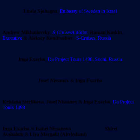
Linda Sjohagen
,
Embassy of Sweden in Israel
Andrew Mikhailovsky
,
S-Cruises/Infoflot
,
Roman Kaskin
,
Executive
&
Aleksey Kondrashov
,
S-Cruises, Russia
Inga Exarho
,
Da Project Tours 1498, Sochi, Russia
Josef Nissanov
&
Inga Exarho
Kristana Sterlikova
,
Josef Nissanov
&
Inga Exarho
,
Da Project
Tours 1498
Inga Exarho
&
Isabel Nissanova
Shirel
Avshalom
&
Liya Margalit (Ahvlediani)