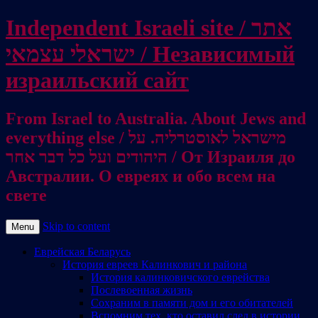
Independent Israeli site / אתר
ישראלי עצמאי / Независимый
израильский сайт
From Israel to Australia. About Jews and
everything else / מישראל לאוסטרליה. על
היהודים ועל כל דבר אחר / От Израиля до
Австралии. О евреях и обо всем на
свете
Skip to content
Menu
Еврейская Беларусь
История евреев Калинкович и района
История калинковичского еврейства
Послевоенная жизнь
Сохраним в памяти дом и его обитателей
Вспомним тех, кто оставил след в истории