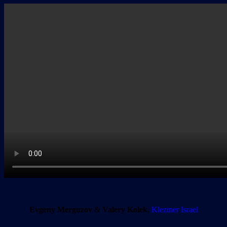
Evgeny Merguzov
&
Valery Kolek
,
Klezmer Israel