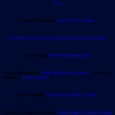
Eilat
Sergey Kyrychenko
, JoinUP, Kyiv, Ukraine
The Druze and Circassian experience in Galilee and Carmel
Hani Madagi
,
Nalchik Restaurant, Israel
Kristina Bondarchuk
,
Vertex Hotel Group, Ukraine
Katerina
Leshcheva
,
Odessa Tourism
Olga Vasylenko
,
Resort & Spa NEMO, Ukraine
Miroslava Seregova Hoatkova
,
Kosice Region Tourism, Slovakia