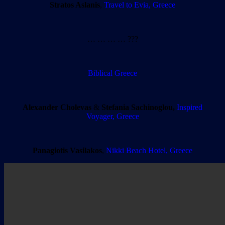
Stratos Aslanis
,
Travel to Evia, Greece
… … … … ???
Biblical Greece
Alexander Cholevas
&
Stefania Sachinoglou,
Inspired
Voyager, Greece
Panagiotis Vasilakos
,
Nikki Beach Hotel, Greece