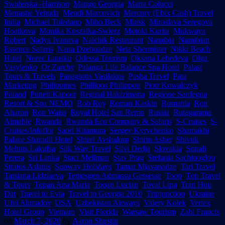
Swiderska -Harrison
,
Mango Georgia
,
Marta Colucci
,
Menashe Yehuda
,
Mendi Marcovich
,
Mercury (Ebix Cash) Travel
India
,
Michael Toledano
,
Miho Beck
,
Minsk
,
Miroslava Seregova
Hoatkova
,
Monika Koszalka-Swierz
,
Motoki Kurita
,
Mukwaya
Robert
,
Nadya Ivanova
,
Nalchik Restaurant
,
Namibia
,
Namibian
Essence Safaris
,
Nana Dzebuadze
,
Neta Shermister
,
Nikki Beach
Hotel
,
Norec Luusku
,
Odessa Tourism
,
Oksana Lebedeva
,
Olga
Vasylenko
,
Or Zarchy
,
Palanga Life Balance Spa Hotel
,
Palast
Tours & Travels
,
Panagiotis Vasilakos
,
Pasha Travel
,
Pata
Marketing
,
Philippines
,
Phillipos Philippou
,
Piotr Kowalczyk
,
Poland
,
Punett Kapoor
,
Reginal Hakizimana
,
Regione Sardegna
,
Resort & Spa NEMO
,
Rob Roy
,
Roman Kaskin
,
Romania
,
Ron
Aharon
,
Ron Waiss
,
Royal Hotel San Remo
,
Russia
,
Rutagarama
Aimable
,
Rwanda
,
Rwanda Eco Company & Safaris
,
S-Cruises
,
S-
Cruises/Infoflot
,
Saori Kitamura
,
Sergey Kyrychenko
,
Shamakhi
Palace Sharadil Hotel
,
Shirel Avshalom
,
Shirin Asher
,
Shivuk
Mehuts Lakufsa
,
Silk Way Travel
,
Silvi Dedja
,
Slovakia
,
Sonali
Perera
,
Sri Lanka
,
Staci Mellman
,
Stav Prag
,
Stefania Sachinoglou
,
Stratos Aslanis
,
Sunway Holidays
,
Tamar Mjavanadze
,
Tari Travel
,
Tatsiana Lidziaeva
,
Temesgen Admassu Gessesse
,
Toop
,
Top Travel
& Tours
,
Topan Ana Maria
,
Topan Lucian
,
Toval Lipa
,
Tran Huu
Dat
,
Travel to Evia
,
Travel to Georgia 2010
,
Tripjunction
,
Ukraine
,
Ulvi Ahmadov
,
USA
,
Uzbekistan Airways
,
Valery Kolek
,
Vertex
Hotel Group
,
Vietnam
,
Visit Florida
,
Warsaw Tourism
,
Zahi Francis
on
March 7, 2020
by
Aaron Shustin
.