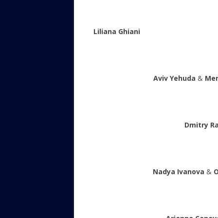
Liliana Ghiani
Aviv Yehuda
&
Men
Dmitry R
Nadya Ivanova
&
O