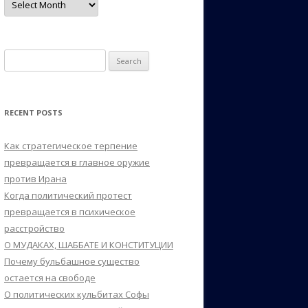
Search
for:
RECENT POSTS
Как стратегическое терпение
превращается в главное оружие
против Ирана
Когда политический протест
превращается в психическое
расстройство
О МУДАКАХ, ШАББАТЕ И КОНСТИТУЦИИ
Почему бульбашное существо
остается на свободе
О политических кульбитах Софы