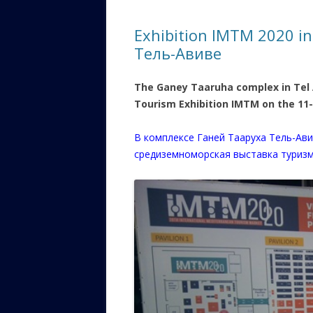
ЕВРЕЙС
Exhibition IMTM 2020 in
КАЛИНК
Тель-Авиве
ОЗАРИ
The Ganey Taaruha complex in Tel 
ИНФОРМ
Tourism Exhibition IMTM on the 11-
САЙТУ
В комплексе Ганей Тааруха Тель-Ав
ВАШИ П
средиземноморская выставка туриз