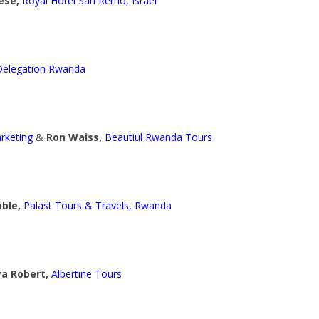
ese,
Royal Hotel San Remo, Israel
Delegation
Rwanda
rketing
&
Ron Waiss,
Beautiul Rwanda Tours
ble,
Palast Tours & Travels, Rwanda
a Robert,
Albertine Tours