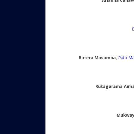
Arianna Canav
Butera Masamba,
Pata Ma
Rutagarama Aima
Mukway