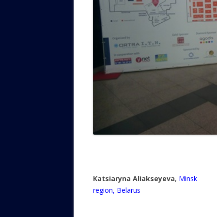
Katsiaryna Aliakseyeva
,
Minsk
region, Belarus