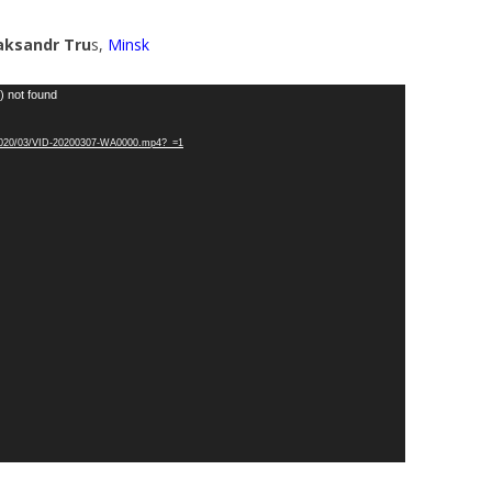
aksandr Tru
s,
Minsk
) not found
ds/2020/03/VID-20200307-WA0000.mp4?_=1