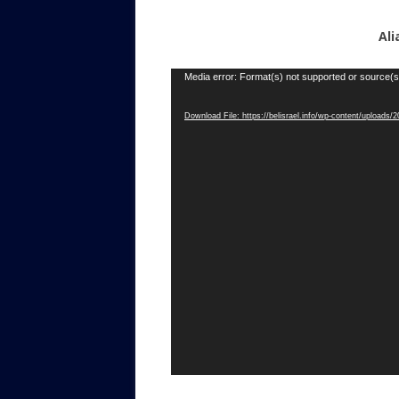
Ali
Video
Media error: Format(s) not supported or source(s
Player
Download File: https://belisrael.info/wp-content/uploa