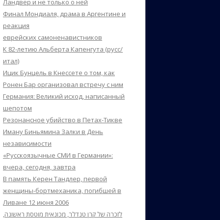
Ландвер и не только о ней
Финал Мондиаля, драма в Аргентине и
реакция
еврейских самоненавистников
К 82-летию Альберта Капенгута (русс/
итал)
Ицик Бунцель в Кнессете о том, как
Ронен Бар организовал встречу с ним
Германия: Великий исход, написанный
шепотом
Резонансное убийство в Петах-Тикве
Иману Биньямина Залки в День
независимости
«Русскоязычные СМИ в Германии»:
вчера, сегодня, завтра
В память Керен Тандлер, первой
женщины-бортмеханика, погибшей в
Ливане 12 июня 2006
לזכרה של קרן טנדלר, מכונאית מוטסת ראשונה,