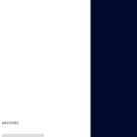
ИДИШ
СТАЛЬНОЙ МИР
ЕВРЕЙСКИЕ ПРИТЧИ
НЫЙ ТЕРРОРИЗМ
ОНИ ОСТАВИЛИ СВОЙ СЛЕД В
ИСТОРИИ
ИНТЕРЕСНЫЕ СУДЬБЫ
ЕВРЕЙСКОЕ
КОЛЛЕКЦИОНИРОВАНИЕ:
ФИЛАТЕЛИЯ, ЗНАЧКИ И ДР.
МАТЕРИАЛЫ НА РАЗНЫЕ ТЕМЫ
ГЕНЕАЛОГИЯ И ПОИСКИ КОРНЕЙ
ARCHIVES
Archives