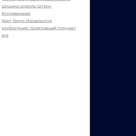
Шошана Цуриэль-Штерн:
Воспоминания
Ирит Линур. Израильское
изобретение: проигравший получает
всё