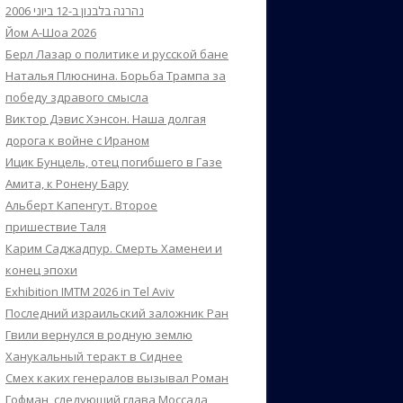
נהרגה בלבנון ב-12 ביוני 2006
Йом А-Шоа 2026
Берл Лазар о политике и русской бане
Наталья Плюснина. Борьба Трампа за
победу здравого смысла
Виктор Дэвис Хэнсон. Наша долгая
дорога к войне с Ираном
Ицик Бунцель, отец погибшего в Газе
Амита, к Ронену Бару
Альберт Капенгут. Второе
пришествие Таля
Карим Саджадпур. Смерть Хаменеи и
конец эпохи
Exhibition IMTM 2026 in Tel Aviv
Последний израильский заложник Ран
Гвили вернулся в родную землю
Ханукальный теракт в Сиднее
Смех каких генералов вызывал Роман
Гофман, следующий глава Моссада