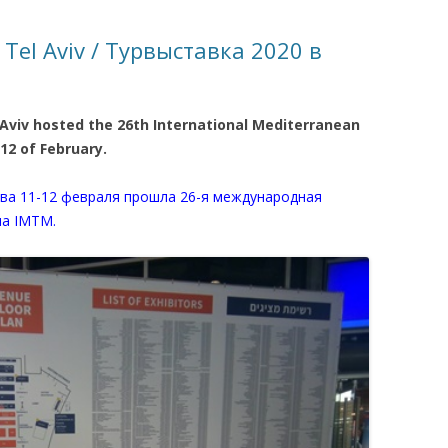
КАЯ ЖИЗНЬ В
 Tel Aviv / Турвыставка 2020 в
ОВИЧАХ СЕЙЧАС
ЧИ
Aviv hosted the 26th International Mediterranean
АЦИЯ К СТАРОМУ
12 of February.
ива 11-12 февраля прошла 26-я международная
ИСЬМА
ОТЗЫВЫ, ПРЕДЛОЖЕНИЯ,
ма IMTM.
УТОЧНЕНИЯ, ДОПОЛНЕНИЯ
КТО КОГО ИЩЕТ