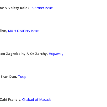
ov
&
Valery Kolek
,
Klezmer Israel
line,
M&H Distillery Israel
ton Zagrebelny
&
Or Zarchy,
Hopaway
Eran Dan,
Toop
Zahi Francis,
Chabad of Masada