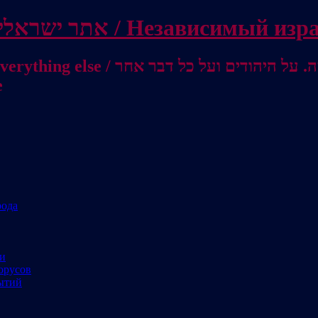
Independent Israeli site / אתר ישראלי עצמאי 
מישראל לאוסטרליה / От Израиля до
е
рода
ми
орусов
ытий