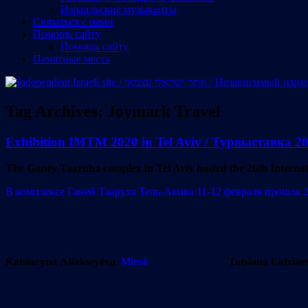
Израильские музыканты
Cвязаться с нами
Помощь сайту
Помощь сайту
Памятные места
Tag Archives:
Joymark Travel
Exhibition IMTM 2020 in Tel Aviv / Турвыставка 2
The Ganey Taaruha complex in Tel Aviv hosted the 26th Interna
В комплексе Ганей Тааруха Тель-Авива 11-12 февраля прошла 
Katsiaryna Aliakseyeva
,
Minsk
Tatsiana Lidziae