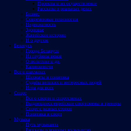
Проекты и их осуществление
Рассказы о реальных делах
Бизнес
Современные технологии
Недвижимость
Здоровье
Житейские истории
И о другом
Беларусь
Города Беларуси
Из глубины веков
О политике и др.
Калинковичи
Все о шахматах
Шахматы и политика
Судьбы великих и интересных людей
Игра для всех
Спорт
Все о спорте и спортсменах
Выдающиеся еврейские спортсмены и тренеры
Спорт с разных сторон
Политика и спорт
Музыка
Путь музыканта
Рассказы о молодых музыкантах