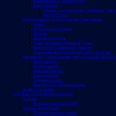
Информация к старому сайту
Ваши письма
Отзывы, предложения, уточнения, допо
Кто кого ищет
История евреев других городов Гомельщины
Гомель
Речица и Василевичи
Мозырь
Жлобин и Рогачев
Ельск, Петриков, Наровля, Туров
Светлогорск (Шатилки), Паричи
Остальные местечки белорусского Полесья
Материалы о жизни евреев других городов Беларус
Минская обл.
Витебская обл.
Могилевская обл.
Брестская обл.
Гродненская обл.
Как это было. Воспоминания
Беларусь и евреи
СТРАНЫ ЗАПАДНОЙ ЕВРОПЫ
Польша
История польских евреев
Чешская Республика
История чешских евреев