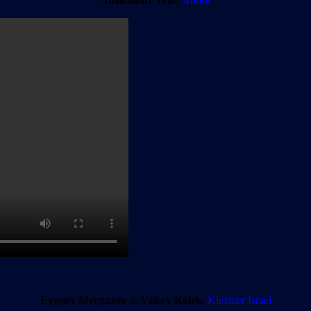
Aliaksandr Tru
s,
Minsk
Evgeny Merguzov
&
Valery Kolek
,
Klezmer Israel