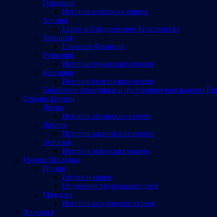
Германия
История немецких евреев
Англия
Евреи в Соединенном Королевстве
Франция
Евреи во Франции
Румыния
История румынских евреев
Болгария
История болгарских евреев
Еврейские памятники и достопримечательности Ге
Страны Балтии
Литва
История литовских евреев
Латвия
История латвийских евреев
Эстония
История эстонских евреев
Грузия, Молдова
Грузия
Грузия и евреи
От древности до наших дней
Молдова
История молдавских евреев
Холокост