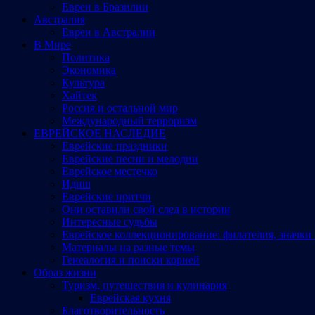
Евреи в Бразилии
Австралия
Евреи в Австралии
В Мире
Политика
Экономика
Культура
Хайтек
Россия и остальной мир
Международный терроризм
ЕВРЕЙСКОЕ НАСЛЕДИЕ
Еврейские праздники
Еврейские песни и мелодии
Еврейское местечко
Идиш
Еврейские притчи
Они оставили свой след в истории
Интересные судьбы
Еврейское коллекционирование: филателия, значки 
Материалы на разные темы
Генеалогия и поиски корней
Образ жизни
Туризм, путешествия и кулинария
Еврейская кухня
Благотворительность