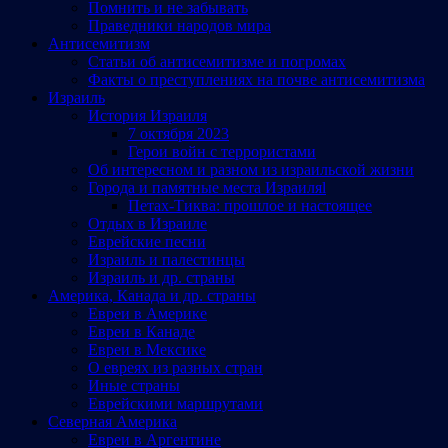
Помнить и не забывать
Праведники народов мира
Антисемитизм
Статьи об антисемитизме и погромах
Факты о преступлениях на почве антисемитизма
Израиль
История Израиля
7 октября 2023
Герои войн с террористами
Об интересном и разном из израильской жизни
Города и памятные места Израиляl
Петах-Тиква: прошлое и настоящее
Отдых в Израиле
Еврейские песни
Израиль и палестинцы
Израиль и др. страны
Америка, Канада и др. страны
Евреи в Америке
Евреи в Канаде
Евреи в Мексике
О евреях из разных стран
Иные страны
Еврейскими маршрутами
Северная Америка
Евреи в Аргентине