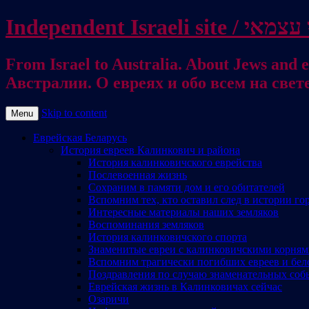
From Israel to Australia. About Jews and everything else / . על היהודים ועל כל דבר אחר
Австралии. О евреях и обо всем на свет
Skip to content
Menu
Еврейская Беларусь
История евреев Калинкович и района
История калинковичского еврейства
Послевоенная жизнь
Сохраним в памяти дом и его обитателей
Вспомним тех, кто оставил след в истории го
Интересные материалы наших земляков
Воспоминания земляков
История калинковичского спорта
Знаменитые евреи с калинковичскими корня
Вспомним трагически погибших евреев и бел
Поздравления по случаю знаменательных соб
Еврейская жизнь в Калинковичах сейчас
Озаричи