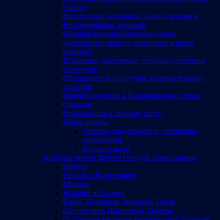
города
Интересные материалы наших земляков
Воспоминания земляков
История калинковичского спорта
Знаменитые евреи с калинковичскими
корнями
Вспомним трагически погибших евреев и
белорусов
Поздравления по случаю знаменательных
событий
Еврейская жизнь в Калинковичах сейчас
Озаричи
Информация к старому сайту
Ваши письма
Отзывы, предложения, уточнения,
дополнения
Кто кого ищет
История евреев других городов Гомельщины
Гомель
Речица и Василевичи
Мозырь
Жлобин и Рогачев
Ельск, Петриков, Наровля, Туров
Светлогорск (Шатилки), Паричи
Остальные местечки белорусского Полесья