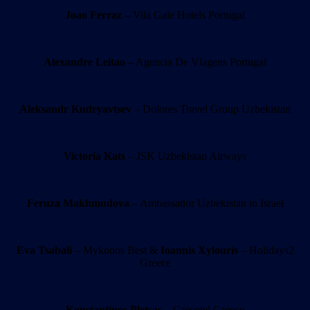
Joao Ferraz
– Vila Gale Hotels Portugal
Alexandre Leitao
– Agencia De Vlagens Portugal
Aleksandr Kudryavtsev
– Dolores Travel Group Uzbekistan
Victoria Kats
– JSK Uzbekistan Airways
Feruza Makhmudova
– Ambassador Uzbekistan in Israel
Eva Tsabali
– Mykonos Best &
Ioannis Xylouris
– Holidays2
Greece
Konstantinos Pletsas
– Grecotel Greece