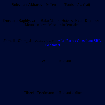
Suleyman Akbarov
– Millennium Tourism Azerbaijan
Durdana Baghiyeva
– Baku Mariott Hotel &
Fuad Khaimov
–
Mountain Jews Museum in Jerusalem
Shmulik Ghimpel
– שמוליק גימפל –
Atlas Romis Consultant SRL,
Bucharest
… … & … … Romania
Tiberiu Friedmann
– Romaniaonline