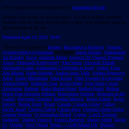
Do not forget about the importance of
supporting the site
Send us your stories on various topics, as well as stories about the
business you are doing. It is possible to place your company logo on
the main page of the site.
Published April 14, 2023 20:05
This entry was posted in
Бизнес
,
Выставки в Израиле
,
Туризм,
путешествия и кулинария
and tagged
Aaron Shustin
,
Abdelkamel
Ait Bouskri
,
Accor
,
Adelaide Maria
,
Agencia De Vlagens Portugal
,
Ahava
,
Aleksandr Kudryavtsev
,
Ales Sturm
,
Alexandr Zhitnik
,
Alexandre Leitao
,
Ambasador Uzbekistan in Israel
,
Amber Tours
,
Ana Morais
,
Andre Salgado
,
Andrea Jemc Vidic
,
Andrea Petrusova
,
Arkia
,
Asako Mizushima
,
Atlas Romis
,
Atlas Voyages Kyrgyzstan
,
Atrium Hotels
,
Authentic Asia
,
Axxos Hotel
,
Ayia Napa Cyprus
,
Azerbaijan
,
Bahrain
,
Baku Mariott Hotel
,
Balkan Pearls
,
Balkan
Pearls Tour Operator Albania
,
Bancorbras Turismo
,
Bedouim in the
Galilee
,
Binyamin Tourism
,
Bogdan Micovic
,
Boico Adrian
,
Bojan
Sutovic
,
Bosuk Tours
,
Brazil
,
Canada
,
Canada Center
,
Cathay
Pacific Israel
,
Charles Calleja
,
Choko Beza
,
Christian Neme Soliva
,
Cosima Watkins
,
Ct Operadora Brazil
,
Cyprus
,
Czech Tourism
Authority
,
Dalibor Vukovic
,
Danica Banjevic
,
Darsey Smith
,
David
Le
,
Dguide
,
Dive Virtual
,
Dnata — Gold Medal UK
,
Dolores