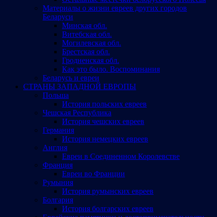
Материалы о жизни евреев других городов
Беларуси
Минская обл.
Витебская обл.
Могилевская обл.
Брестская обл.
Гродненская обл.
Как это было. Воспоминания
Беларусь и евреи
СТРАНЫ ЗАПАДНОЙ ЕВРОПЫ
Польша
История польских евреев
Чешская Республика
История чешских евреев
Германия
История немецких евреев
Англия
Евреи в Соединенном Королевстве
Франция
Евреи во Франции
Румыния
История румынских евреев
Болгария
История болгарских евреев