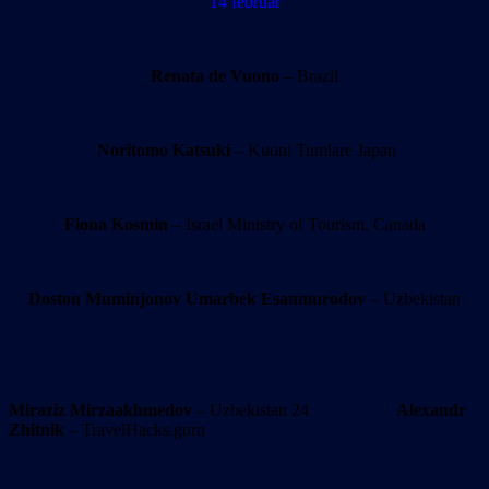
14 februar
Renata de Vuono
– Brazil
Noritomo Katsuki
– Kuoni Tumlare Japan
Fiona Kosmin
– Israel Ministry of Tourism, Canada
Doston Muminjonov
Umarbek Esanmurodov
– Uzbekistan
Miraziz Mirzaakhmedov
– Uzbekistan 24
Alexandr
Zhitnik
– TravelHacks.guru