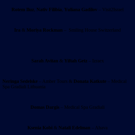
Rotem Iluz
,
Nativ Filibia
,
Yuliana Gadilov
– Visit2Israel
Ira
&
Moriya Rockman
– Smiling House Switzerland
Sarah Avitan
&
Yiftah Getz
– Izraex
Neringa Sedelske
– Amber Tours &
Donata Katkute
– Medical
Spa Gradiali Lithuania
Domas Dargis
– Medical Spa Gradiali
Ksenia Kobi
&
Natali Edelman
– Ahava