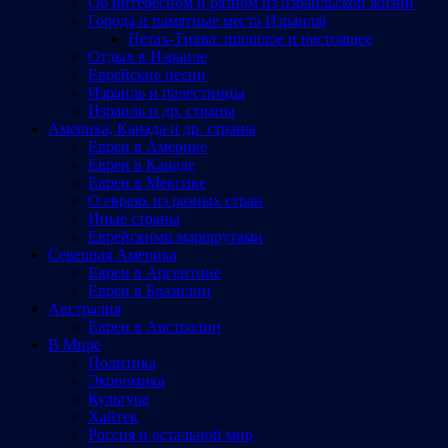
Об интересном и разном из израильской жизни
Города и памятные места Израиляl
Петах-Тиква: прошлое и настоящее
Отдых в Израиле
Еврейские песни
Израиль и палестинцы
Израиль и др. страны
Америка, Канада и др. страны
Евреи в Америке
Евреи в Канаде
Евреи в Мексике
О евреях из разных стран
Иные страны
Еврейскими маршрутами
Северная Америка
Евреи в Аргентине
Евреи в Бразилии
Австралия
Евреи в Австралии
В Мире
Политика
Экономика
Культура
Хайтек
Россия и остальной мир