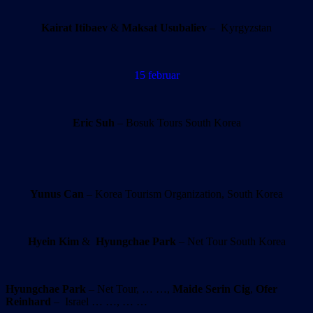
Kairat Itibaev
&
Maksat Usubaliev
– Kyrgyzstan
15 februar
Eric Suh
– Bosuk Tours South Korea
Yunus Can
– Korea Tourism Organization, South Korea
Hyein Kim
&
Hyungchae Park
– Net Tour South Korea
Hyungchae Park
– Net Tour, … …,
Maide Serin Cig
,
Ofer
Reinhard
– Israel … …, … …