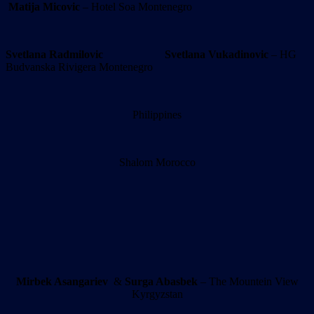
Matija Micovic
– Hotel Soa Montenegro
Svetlana Radmilovic
Svetlana Vukadinovic
– HG
Budvanska Rivigera Montenegro
Philippines
Shalom Morocco
Mirbek Asangariev
&
Surga Abasbek
– The Mountein View
Kyrgyzstan