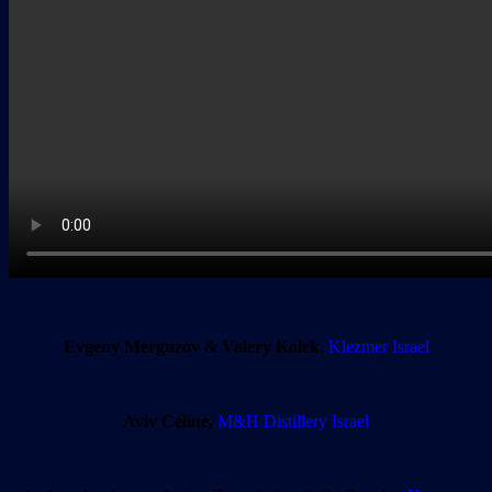
Evgeny Merguzov
&
Valery Kolek
,
Klezmer Israel
Aviv Celine,
M&H Distillery Israel