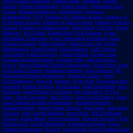
Travel Group Uzbekistan
,
Domas Dargis
,
Domundo
,
Donata
Katkute
,
Doston Muminjonov
,
Dragos Sonica
,
Dreamland Oasis
Chakvi
,
Durdana Baghiyeva
,
Edith Molina
,
Ekaterine
Kalandarishvili
,
El Al
,
Embassy of Colombia in Israel
,
Embassy of
El Salvador in Israel
,
Embassy of Japan in Israel
,
Embassy of Korea
in Israel
,
Embassy of Malta in Israel
,
Emil Kukalj
,
Eric Suh
,
Esther
Rotlewicz
,
Eva Tsabali
,
Evgeni Brish
,
Eyal Solomon
,
Eynav
Information Technology
,
Eynav Information Technology Israel
,
Fabiano Camargo
,
Fabio Frassetto
,
Falcon Laser Tag
,
Feruza
Makhmudova
,
Fiona Kosmin
,
Fuad Khaimov
,
Galil Tourism
Association
,
Galina Tarasova
,
Gassan Tarabia
,
George Lazar
,
Georgian National Tourism
,
Gonsalo Veiga
,
Grecotel Greece
,
Greece
,
Greece National Tourism Organization
,
Green Olive Tours
,
Gush Etzion Tourism
,
Hallelujan Abensera
,
Hana Aljazaeri
,
HG
Budvanska Rivigera Montenegro
,
Holidays2 Greece
,
Hotel
Soa Montenegro
,
Howazit
,
Hungary
,
Hyein Kim
,
Hyungchae Park
,
Incomum
,
Ioannis Xylouris
,
Ira Rockman
,
Irakli Diasamidze
,
Irina
Polischuk
,
Israel Ministry of Tourism
,
Italy Drivalia S
,
ITTAA
,
Izraex
,
Jamie Greystock
,
Jana Vrbova
,
Janet Grech Dimech
,
Japan
,
Japan National Tourism Organization
,
Jerusalem Wineries
,
Jerusalem Winery
,
Jewish Quater Tourism
,
Joao Ferraz
,
John Allan
Esguerra
,
Joint General Manager
,
Jovan Ristic
,
JSK Uzbekistan
Airways
,
Kairat Itibaev
,
Keren Nachmias
,
Ketevan Tevzadze
,
Kfar
Blum Kayaks
,
Koichi Mizushima
,
Konstantinos Pletsas
,
Korea
Tourism Organization
,
Kosovo
,
Ksenia Kobi
,
Kuoni Tumlare Japan
,