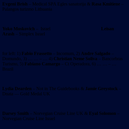
Evgeni Brish
– Medical SPA Egles sanatorija &
Rasa Kmitiene
–
Palangos turizmo Lithuania
Yoko Moskovich
– Israel
Leisan
Arash
– Simplex Israel
for left: 1)
Fabio Frassetto
– Incomum, 2)
Andre Salgado
–
Domundo, 3) … … – … 4)
Christian Neme Soliva
– Bancorbras
Turismo, 5)
Fabiano Camargo
– Ct Operadora, 6) … … – …
Brazil
Lydia Dearden
– Not in The Guidebooks &
Jamie Greystock
–
Dnata — Gold Medal UK
Darsey Smith
– Norvegian Cruise Line UK &
Eyal Solomon
–
Norvegian Cruise Line Israel