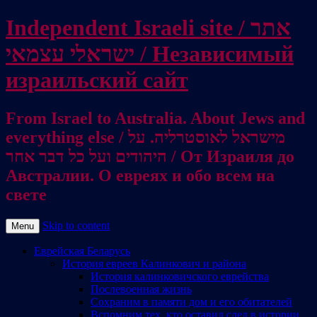
Independent Israeli site / אתר
ישראלי עצמאי / Независимый
израильский сайт
From Israel to Australia. About Jews and
everything else / מישראל לאוסטרליה. על
היהודים ועל כל דבר אחר / От Израиля до
Австралии. О евреях и обо всем на
свете
Skip to content
Menu
Еврейская Беларусь
История евреев Калинкович и района
История калинковичского еврейства
Послевоенная жизнь
Сохраним в памяти дом и его обитателей
Вспомним тех, кто оставил след в истории