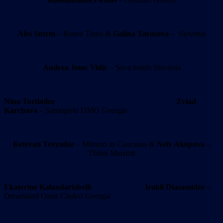
Ales Sturm
– Renee Tours &
Galina Tarasova
– Slovenia
Andrea Jemc Vidic
– Sava hotels Slovenia
Nino Tortladze
Zviad
Karchava
– Samegrelo DMO Georgia
Ketevan Tevzadze
– Mimino in Caucasus &
Nely Akopova
–
Tbilisi Marriott
Ekaterine Kalandarishvili
Irakli Diasamidze
–
Dreamland Oasis Chakvi Georgia