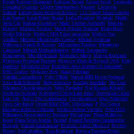
Kuoni Tumlare Singapore
,
Ladislav Spisak
,
Leisan Arash
,
Leonardo
Gonzalez Guzman
,
Liberty International Tourism
,
Liudmyla
Voitiuk
,
Living Tours Portugal & Spain
,
LLC Junny Tours Georgia
,
Luis Santos
,
Lung Hsien Huang
,
Lydia Dearden
,
Magdala
,
Maide
Serin Cig
,
Maksat Usubaliev
,
Malta Tourism Authority
,
Marcela
Monroy
,
Mariusz Paszkiel
,
Mateh Yehuda Tourism
,
Matej Hutej
,
Matija Micovic
,
Medical SPA Egles sanatorija
,
Medical Spa
Gradiali
,
Meteora Municipality Greece
,
Mikhail Feldman
,
Millenium Hotels & Resorts
,
Millennium Tourism
,
Mimino in
Caucasus
,
Miraziz Mirzaakhmedov
,
Mirbek Asangariev
,
Montenegro
,
Mor Meshulam
,
Mordehay Mayo
,
Moriya Rockman
,
Moroccan National Tourism
,
Morocco Riads & Beyond USA
,
Moti
Bauberg
,
Motoharu Ono
,
Mountain Jews Museum in Jerusalem
,
MSC Cruises
,
Mykonos Best
,
Natali Edelman
,
Natalija Lazauskiene
,
Nativ Filibia
,
Natura IMB Hotels Portugal
,
Nave Klil Hahoresh
,
Nely Akopova
,
Neringa Sedelske
,
Net Tour
,
Nikolaos Chatzikonstantis
,
Nino Tortladze
,
Noi Masako Kikuchi
,
Noritomo Katsuki
,
Norvegian Cruise Line Israel
,
Norvegian Cruise
Line UK
,
Not in The Guidebooks
,
Ofer Reinhard
,
Olga Polischuk
,
Open Sky Israel
,
Orient Mice DMC Uzbekistan
,
P
,
Pac Group
,
Palangos turizmo Lithuania
,
Panhou Retreat Vietnam
,
Pelin Ozer
,
Pfilippines Department of Tourism
,
Philippines
,
Plaza Holidays
Israel
,
Plaza Tours Jordan
,
Poland
,
Poland Tourism Organization
,
Portugal
,
Prasant Janarthanan
,
Premium Travel Morocco
,
Pro Sky
France
,
ProColombia
,
Rasa Kmitiene
,
Rayana Tourism Dubai
,