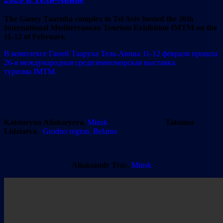
The Ganey Taaruha complex in Tel Aviv hosted the 26th
International Mediterranean Tourism Exhibition IMTM on the
11-12 of February.
В комплексе Ганей Тааруха Тель-Авива 11-12 февраля прошла
26-я международная средиземноморская выставка
туризма IMTM.
Katsiaryna Aliakseyeva
,
Minsk
Tatsiana
Lidziaeva
,
Grodno region, Belarus
Aliaksandr Tru
s,
Minsk