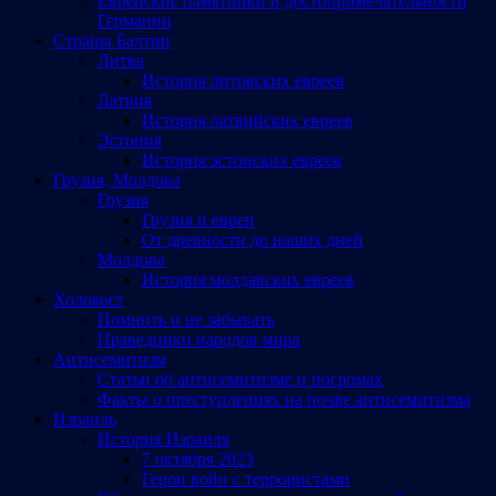
Еврейские памятники и достопримечательности
Германии
Страны Балтии
Литва
История литовских евреев
Латвия
История латвийских евреев
Эстония
История эстонских евреев
Грузия, Молдова
Грузия
Грузия и евреи
От древности до наших дней
Молдова
История молдавских евреев
Холокост
Помнить и не забывать
Праведники народов мира
Антисемитизм
Статьи об антисемитизме и погромах
Факты о преступлениях на почве антисемитизма
Израиль
История Израиля
7 октября 2023
Герои войн с террористами