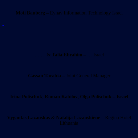
Moti Bauberg
– Eynav Information Technology Israel
… … &
Talia Ebrahim
– … Israel
Gassan Tarabia
– Joint General Manager
Irina Polischuk
,
Roman Kabilov
,
Olga Polischuk – Israel
Vygantas Lazauskas
&
Natalija Lazauskiene
– Regina Hotel
Lithuania