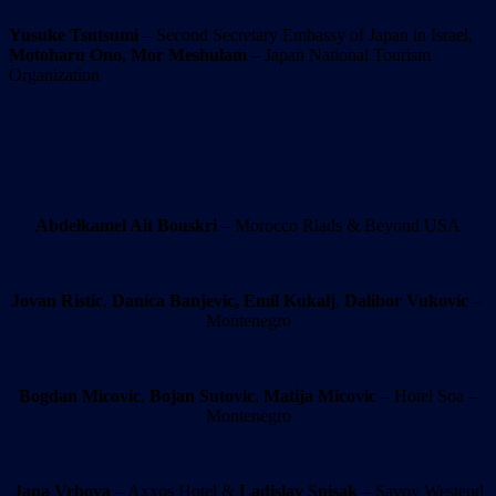
Yusuke Tsutsumi
– Second Secretary Embassy of Japan in Israel,
Motoharu Ono,
Mor Meshulam
– Japan National Tourism
Organization
Abdelkamel Ait Bouskri
– Morocco Riads & Beyond USA
Jovan Ristic
,
Danica Banjevic,
Emil Kukalj
,
Dalibor Vukovic
–
Montenegro
Bogdan Micovic
,
Bojan Sutovic
,
Matija Micovic
– Hotel Soa –
Montenegro
Jana Vrbova
– Axxos Hotel &
Ladislav Spisak
– Savoy Westend