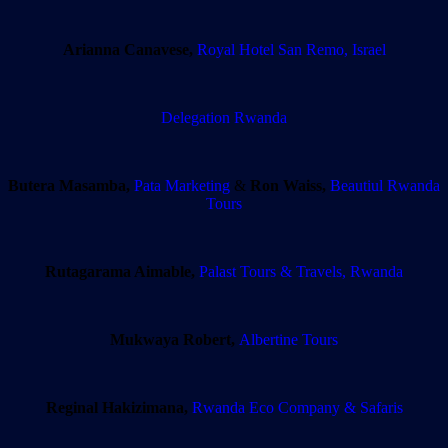
Arianna Canavese,
Royal Hotel San Remo, Israel
Delegation
Rwanda
Butera Masamba,
Pata Marketing
&
Ron Waiss,
Beautiul Rwanda
Tours
Rutagarama Aimable,
Palast Tours & Travels, Rwanda
Mukwaya Robert,
Albertine Tours
Reginal Hakizimana,
Rwanda Eco Company & Safaris