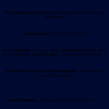
Nave Klil Hahoresh
,
Pelin Ozer,
Yunus Can
– Korea Tourism
Organization
Cosima Watkins
– Cathay Pacific Israel
Keren Nachmias
– Open Sky Israel,
Janet Grech Dimech
– Malta
Tourism Authority,
Charles Calleja
– Embassy of Malta in Israel
Yair Hironari Azar
&
Noi Masako Kikuchi
– Japan National
Tourism Organization
Koichi Mizushima
– Ambassador of Japan in Israel & … …