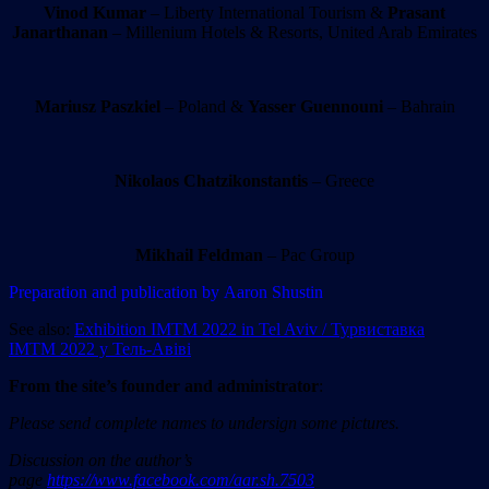
Vinod Kumar
– Liberty International Tourism &
Prasant
Janarthanan
– Millenium Hotels & Resorts, United Arab Emirates
Mariusz Paszkiel
– Poland &
Yasser Guennouni
– Bahrain
Nikolaos Chatzikonstantis
– Greece
Mikhail Feldman
– Pac Group
Preparation and publication by Aaron Shustin
See also:
Exhibition IMTM 2022 in Tel Aviv / Турвиставка
IMTM 2022 у Тель-Авіві
From the site’
s
founder and administrator
:
Please send complete names to undersign some pictures.
Discussion on the author’s
page
https://www.facebook.com/aar.sh.7503