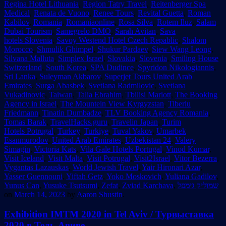
Regina Hotel Lithuania
,
Region Tatry Travel
,
Reitenberger Spa
Medical
,
Renata de Vuono
,
Renee Tours
,
Revital Guetta
,
Roman
Kabilov
,
Romania
,
Romaniaonline
,
Rosa Silva
,
Rotem Iluz
,
Salam
Dubai Tourism
,
Samegrelo DMO
,
Sarah Avitan
,
Sava
hotels Slovenia
,
Savoy Westend Hotel Czech Repablic
,
Shalom
Morocco
,
Shmulik Ghimpel
,
Shukur Pardaev
,
Siew Wang Leong
,
Silvana Malluta
,
Simplex Israel
,
Slovakia
,
Slovenia
,
Smiling House
Switzerland
,
South Korea
,
SPA Dudince
,
Spyridon Nikologiannis
,
Sri Lanka
,
Suleyman Akbarov
,
Superjet Tours United Arab
Emirates
,
Surga Abasbek
,
Svetlana Radmilovic
,
Svetlana
Vukadinovic
,
Taiwan
,
Talia Ebrahim
,
Tbilisi Mariott
,
The Booking
Agency in Israel
,
The Mountein View Kyrgyzstan
,
Tiberiu
Friedmann
,
Tinatin Dumbadze
,
TLV Booking Agency Romania
,
Tomas Barak
,
TravelHacks.guru
,
Travelin Japan
,
Turim
Hotels Potrugal
,
Turkey
,
Turkiye
,
Tuval Yakov
,
Umarbek
Esanmurodov
,
United Arab Emirates
,
Uzbekistan 24
,
Valery
Simagin
,
Victoria Kats
,
Vila Gale Hotels Portugal
,
Vinod Kumar
,
Visit Iceland
,
Visit Malta
,
Visit Potrugal
,
Visit2Israel
,
Vitor Bezerra
,
Vygantas Lazauskas
,
World Jewish Travel
,
Yair Hironari Azar
,
Yasser Guennouni
,
Yiftah Getz
,
Yoko Moskovich
,
Yuliana Gadilov
,
Yunus Can
,
Yusuke Tsutsumi
,
Zefat
,
Zviad Karchava
,
שמוליק גימפל
on
March 14, 2023
by
Aaron Shustin
.
Exhibition IMTM 2020 in Tel Aviv / Турвыставка
2020 в Тель-Авиве