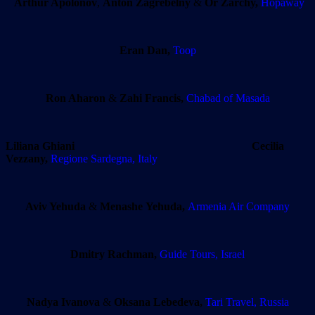
Arthur Apolonov
,
Anton Zagrebelny
&
Or Zarchy,
Hopaway
Eran Dan,
Toop
Ron Aharon
&
Zahi Francis,
Chabad of Masada
Liliana Ghiani
Cecilia
Vezzany,
Regione Sardegna, Italy
Aviv Yehuda
&
Menashe Yehuda,
Armenia Air Company
Dmitry Rachman,
Guide Tours, Israel
Nadya Ivanova
&
Oksana Lebedeva,
Tari Travel, Russia