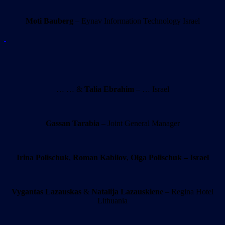
Moti Bauberg
– Eynav Information Technology Israel
… … &
Talia Ebrahim
– … Israel
Gassan Tarabia
– Joint General Manager
Irina Polischuk
,
Roman Kabilov
,
Olga Polischuk – Israel
Vygantas Lazauskas
&
Natalija Lazauskiene
– Regina Hotel
Lithuania