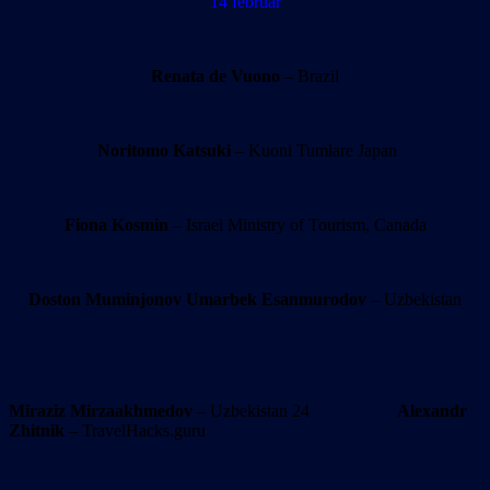
14 februar
Renata de Vuono
– Brazil
Noritomo Katsuki
– Kuoni Tumlare Japan
Fiona Kosmin
– Israel Ministry of Tourism, Canada
Doston Muminjonov
Umarbek Esanmurodov
– Uzbekistan
Miraziz Mirzaakhmedov
– Uzbekistan 24
Alexandr
Zhitnik
– TravelHacks.guru