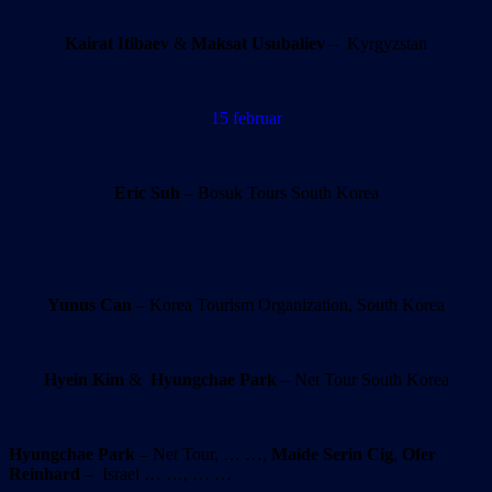
Kairat Itibaev
&
Maksat Usubaliev
– Kyrgyzstan
15 februar
Eric Suh
– Bosuk Tours South Korea
Yunus Can
– Korea Tourism Organization, South Korea
Hyein Kim
&
Hyungchae Park
– Net Tour South Korea
Hyungchae Park
– Net Tour, … …,
Maide Serin Cig
,
Ofer
Reinhard
– Israel … …, … …