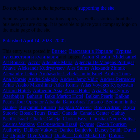
Do not forget about the importance of
supporting the site
Send us your stories on various topics, as well as stories about the
business you are doing. It is possible to place your company logo on
the main page of the site.
Published April 14, 2023 20:05
This entry was posted in
Бизнес
,
Выставки в Израиле
,
Туризм,
путешествия и кулинария
and tagged
Aaron Shustin
,
Abdelkamel
Ait Bouskri
,
Accor
,
Adelaide Maria
,
Agencia De Vlagens Portugal
,
Ahava
,
Aleksandr Kudryavtsev
,
Ales Sturm
,
Alexandr Zhitnik
,
Alexandre Leitao
,
Ambasador Uzbekistan in Israel
,
Amber Tours
,
Ana Morais
,
Andre Salgado
,
Andrea Jemc Vidic
,
Andrea Petrusova
,
Arkia
,
Asako Mizushima
,
Atlas Romis
,
Atlas Voyages Kyrgyzstan
,
Atrium Hotels
,
Authentic Asia
,
Axxos Hotel
,
Ayia Napa Cyprus
,
Azerbaijan
,
Bahrain
,
Baku Mariott Hotel
,
Balkan Pearls
,
Balkan
Pearls Tour Operator Albania
,
Bancorbras Turismo
,
Bedouim in the
Galilee
,
Binyamin Tourism
,
Bogdan Micovic
,
Boico Adrian
,
Bojan
Sutovic
,
Bosuk Tours
,
Brazil
,
Canada
,
Canada Center
,
Cathay
Pacific Israel
,
Charles Calleja
,
Choko Beza
,
Christian Neme Soliva
,
Cosima Watkins
,
Ct Operadora Brazil
,
Cyprus
,
Czech Tourism
Authority
,
Dalibor Vukovic
,
Danica Banjevic
,
Darsey Smith
,
David
Le
,
Dguide
,
Dive Virtual
,
Dnata — Gold Medal UK
,
Dolores