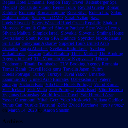
Regina Hotel Lithuania
,
Region Tatry Travel
,
Reitenberger Spa
Medical
,
Renata de Vuono
,
Renee Tours
,
Revital Guetta
,
Roman
Kabilov
,
Romania
,
Romaniaonline
,
Rosa Silva
,
Rotem Iluz
,
Salam
Dubai Tourism
,
Samegrelo DMO
,
Sarah Avitan
,
Sava
hotels Slovenia
,
Savoy Westend Hotel Czech Repablic
,
Shalom
Morocco
,
Shmulik Ghimpel
,
Shukur Pardaev
,
Siew Wang Leong
,
Silvana Malluta
,
Simplex Israel
,
Slovakia
,
Slovenia
,
Smiling House
Switzerland
,
South Korea
,
SPA Dudince
,
Spyridon Nikologiannis
,
Sri Lanka
,
Suleyman Akbarov
,
Superjet Tours United Arab
Emirates
,
Surga Abasbek
,
Svetlana Radmilovic
,
Svetlana
Vukadinovic
,
Taiwan
,
Talia Ebrahim
,
Tbilisi Mariott
,
The Booking
Agency in Israel
,
The Mountein View Kyrgyzstan
,
Tiberiu
Friedmann
,
Tinatin Dumbadze
,
TLV Booking Agency Romania
,
Tomas Barak
,
TravelHacks.guru
,
Travelin Japan
,
Turim
Hotels Potrugal
,
Turkey
,
Turkiye
,
Tuval Yakov
,
Umarbek
Esanmurodov
,
United Arab Emirates
,
Uzbekistan 24
,
Valery
Simagin
,
Victoria Kats
,
Vila Gale Hotels Portugal
,
Vinod Kumar
,
Visit Iceland
,
Visit Malta
,
Visit Potrugal
,
Visit2Israel
,
Vitor Bezerra
,
Vygantas Lazauskas
,
World Jewish Travel
,
Yair Hironari Azar
,
Yasser Guennouni
,
Yiftah Getz
,
Yoko Moskovich
,
Yuliana Gadilov
,
Yunus Can
,
Yusuke Tsutsumi
,
Zefat
,
Zviad Karchava
,
שמוליק גימפל
on
March 14, 2023
by
Aaron Shustin
.
Archives