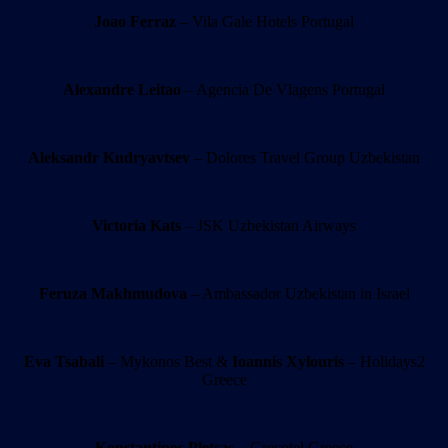
Joao Ferraz
– Vila Gale Hotels Portugal
Alexandre Leitao
– Agencia De Vlagens Portugal
Aleksandr Kudryavtsev
– Dolores Travel Group Uzbekistan
Victoria Kats
– JSK Uzbekistan Airways
Feruza Makhmudova
– Ambassador Uzbekistan in Israel
Eva Tsabali
– Mykonos Best &
Ioannis Xylouris
– Holidays2
Greece
Konstantinos Pletsas
– Grecotel Greece