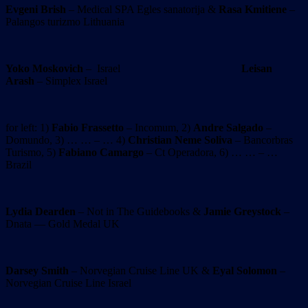
Evgeni Brish
– Medical SPA Egles sanatorija &
Rasa Kmitiene
–
Palangos turizmo Lithuania
Yoko Moskovich
– Israel
Leisan
Arash
– Simplex Israel
for left: 1)
Fabio Frassetto
– Incomum, 2)
Andre Salgado
–
Domundo, 3) … … – … 4)
Christian Neme Soliva
– Bancorbras
Turismo, 5)
Fabiano Camargo
– Ct Operadora, 6) … … – …
Brazil
Lydia Dearden
– Not in The Guidebooks &
Jamie Greystock
–
Dnata — Gold Medal UK
Darsey Smith
– Norvegian Cruise Line UK &
Eyal Solomon
–
Norvegian Cruise Line Israel