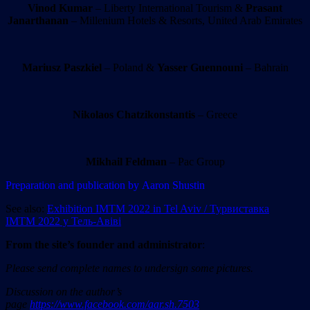
Vinod Kumar
– Liberty International Tourism &
Prasant
Janarthanan
– Millenium Hotels & Resorts, United Arab Emirates
Mariusz Paszkiel
– Poland &
Yasser Guennouni
– Bahrain
Nikolaos Chatzikonstantis
– Greece
Mikhail Feldman
– Pac Group
Preparation and publication by Aaron Shustin
See also:
Exhibition IMTM 2022 in Tel Aviv / Турвиставка
IMTM 2022 у Тель-Авіві
From the site’
s
founder and administrator
:
Please send complete names to undersign some pictures.
Discussion on the author’s
page
https://www.facebook.com/aar.sh.7503