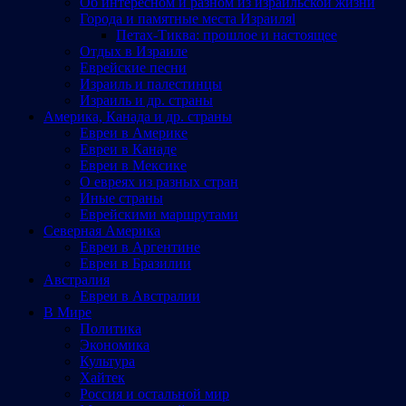
Об интересном и разном из израильской жизни
Города и памятные места Израиляl
Петах-Тиква: прошлое и настоящее
Отдых в Израиле
Еврейские песни
Израиль и палестинцы
Израиль и др. страны
Америка, Канада и др. страны
Евреи в Америке
Евреи в Канаде
Евреи в Мексике
О евреях из разных стран
Иные страны
Еврейскими маршрутами
Северная Америка
Евреи в Аргентине
Евреи в Бразилии
Австралия
Евреи в Австралии
В Мире
Политика
Экономика
Культура
Хайтек
Россия и остальной мир