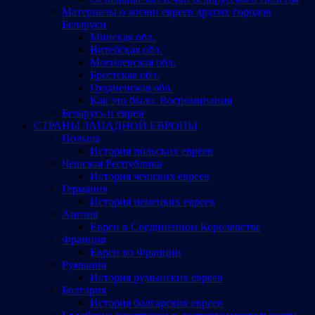
Материалы о жизни евреев других городов
Беларуси
Минская обл.
Витебская обл.
Могилевская обл.
Брестская обл.
Гродненская обл.
Как это было. Воспоминания
Беларусь и евреи
СТРАНЫ ЗАПАДНОЙ ЕВРОПЫ
Польша
История польских евреев
Чешская Республика
История чешских евреев
Германия
История немецких евреев
Англия
Евреи в Соединенном Королевстве
Франция
Евреи во Франции
Румыния
История румынских евреев
Болгария
История болгарских евреев