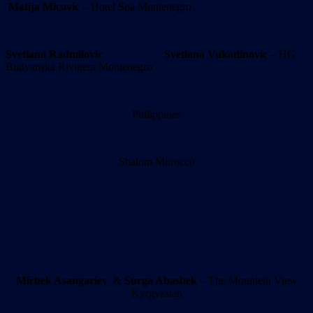
Matija Micovic
– Hotel Soa Montenegro
Svetlana Radmilovic
Svetlana Vukadinovic
– HG
Budvanska Rivigera Montenegro
Philippines
Shalom Morocco
Mirbek Asangariev
&
Surga Abasbek
– The Mountein View
Kyrgyzstan