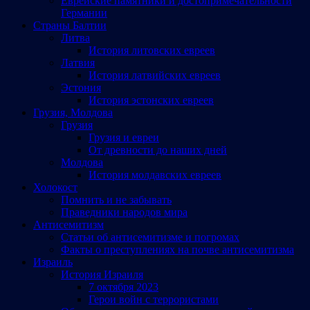
Еврейские памятники и достопримечательности
Германии
Страны Балтии
Литва
История литовских евреев
Латвия
История латвийских евреев
Эстония
История эстонских евреев
Грузия, Молдова
Грузия
Грузия и евреи
От древности до наших дней
Молдова
История молдавских евреев
Холокост
Помнить и не забывать
Праведники народов мира
Антисемитизм
Статьи об антисемитизме и погромах
Факты о преступлениях на почве антисемитизма
Израиль
История Израиля
7 октября 2023
Герои войн с террористами