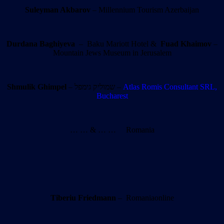
Suleyman Akbarov
– Millennium Tourism Azerbaijan
Durdana Baghiyeva
– Baku Mariott Hotel &
Fuad Khaimov
–
Mountain Jews Museum in Jerusalem
Shmulik Ghimpel
– שמוליק גימפל –
Atlas Romis Consultant SRL,
Bucharest
… … & … … Romania
Tiberiu Friedmann
– Romaniaonline