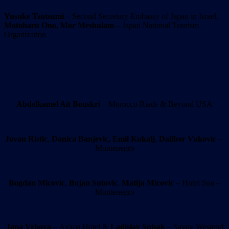
Yusuke Tsutsumi
– Second Secretary Embassy of Japan in Israel,
Motoharu Ono,
Mor Meshulam
– Japan National Tourism
Organization
Abdelkamel Ait Bouskri
– Morocco Riads & Beyond USA
Jovan Ristic
,
Danica Banjevic,
Emil Kukalj
,
Dalibor Vukovic
–
Montenegro
Bogdan Micovic
,
Bojan Sutovic
,
Matija Micovic
– Hotel Soa –
Montenegro
Jana Vrbova
– Axxos Hotel &
Ladislav Spisak
– Savoy Westend