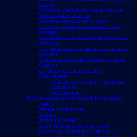
города
Интересные материалы наших земляков
Воспоминания земляков
История калинковичского спорта
Знаменитые евреи с калинковичскими
корнями
Вспомним трагически погибших евреев и
белорусов
Поздравления по случаю знаменательных
событий
Еврейская жизнь в Калинковичах сейчас
Озаричи
Информация к старому сайту
Ваши письма
Отзывы, предложения, уточнения,
дополнения
Кто кого ищет
История евреев других городов Гомельщины
Гомель
Речица и Василевичи
Мозырь
Жлобин и Рогачев
Ельск, Петриков, Наровля, Туров
Светлогорск (Шатилки), Паричи
Остальные местечки белорусского Полесья