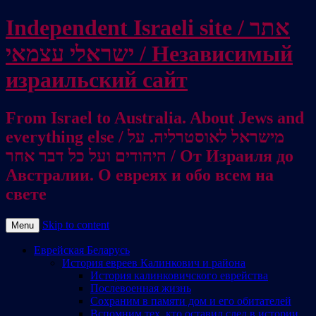
Independent Israeli site / אתר
ישראלי עצמאי / Независимый
израильский сайт
From Israel to Australia. About Jews and
everything else / מישראל לאוסטרליה. על
היהודים ועל כל דבר אחר / От Израиля до
Австралии. О евреях и обо всем на
свете
Skip to content
Menu
Еврейская Беларусь
История евреев Калинкович и района
История калинковичского еврейства
Послевоенная жизнь
Сохраним в памяти дом и его обитателей
Вспомним тех, кто оставил след в истории