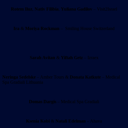
Rotem Iluz
,
Nativ Filibia
,
Yuliana Gadilov
– Visit2Israel
Ira
&
Moriya Rockman
– Smiling House Switzerland
Sarah Avitan
&
Yiftah Getz
– Izraex
Neringa Sedelske
– Amber Tours &
Donata Katkute
– Medical
Spa Gradiali Lithuania
Domas Dargis
– Medical Spa Gradiali
Ksenia Kobi
&
Natali Edelman
– Ahava