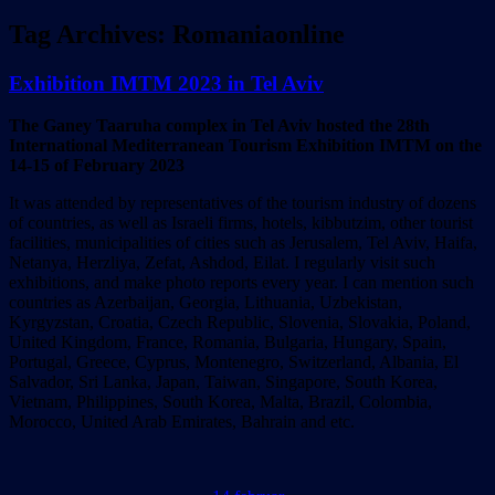
Tag Archives:
Romaniaonline
Exhibition IMTM 2023 in Tel Aviv
The Ganey Taaruha complex in Tel Aviv hosted the 28th
International Mediterranean Tourism Exhibition IMTM on the
14-15 of February 2023
It was attended by representatives of the tourism industry of dozens
of countries, as well as Israeli firms, hotels, kibbutzim, other tourist
facilities, municipalities of cities such as Jerusalem, Tel Aviv, Haifa,
Netanya, Herzliya, Zefat, Ashdod, Eilat. I regularly visit such
exhibitions, and make photo reports every year. I can mention such
countries as Azerbaijan, Georgia, Lithuania, Uzbekistan,
Kyrgyzstan, Croatia, Czech Republic, Slovenia, Slovakia, Poland,
United Kingdom, France, Romania, Bulgaria, Hungary, Spain,
Portugal, Greece, Cyprus, Montenegro, Switzerland, Albania, El
Salvador, Sri Lanka, Japan, Taiwan, Singapore, South Korea,
Vietnam, Philippines, South Korea, Malta, Brazil, Colombia,
Morocco, United Arab Emirates, Bahrain and etc.