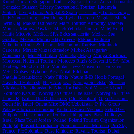
Kuoni Tumlare Singapore
,
Ladislav Spisak
,
Leisan Arash
,
Leonardo
Gonzalez Guzman
,
Liberty International Tourism
,
Liudmyla
Voitiuk
,
Living Tours Portugal & Spain
,
LLC Junny Tours Georgia
,
Luis Santos
,
Lung Hsien Huang
,
Lydia Dearden
,
Magdala
,
Maide
Serin Cig
,
Maksat Usubaliev
,
Malta Tourism Authority
,
Marcela
Monroy
,
Mariusz Paszkiel
,
Mateh Yehuda Tourism
,
Matej Hutej
,
Matija Micovic
,
Medical SPA Egles sanatorija
,
Medical Spa
Gradiali
,
Meteora Municipality Greece
,
Mikhail Feldman
,
Millenium Hotels & Resorts
,
Millennium Tourism
,
Mimino in
Caucasus
,
Miraziz Mirzaakhmedov
,
Mirbek Asangariev
,
Montenegro
,
Mor Meshulam
,
Mordehay Mayo
,
Moriya Rockman
,
Moroccan National Tourism
,
Morocco Riads & Beyond USA
,
Moti
Bauberg
,
Motoharu Ono
,
Mountain Jews Museum in Jerusalem
,
MSC Cruises
,
Mykonos Best
,
Natali Edelman
,
Natalija Lazauskiene
,
Nativ Filibia
,
Natura IMB Hotels Portugal
,
Nave Klil Hahoresh
,
Nely Akopova
,
Neringa Sedelske
,
Net Tour
,
Nikolaos Chatzikonstantis
,
Nino Tortladze
,
Noi Masako Kikuchi
,
Noritomo Katsuki
,
Norvegian Cruise Line Israel
,
Norvegian Cruise
Line UK
,
Not in The Guidebooks
,
Ofer Reinhard
,
Olga Polischuk
,
Open Sky Israel
,
Orient Mice DMC Uzbekistan
,
P
,
Pac Group
,
Palangos turizmo Lithuania
,
Panhou Retreat Vietnam
,
Pelin Ozer
,
Pfilippines Department of Tourism
,
Philippines
,
Plaza Holidays
Israel
,
Plaza Tours Jordan
,
Poland
,
Poland Tourism Organization
,
Portugal
,
Prasant Janarthanan
,
Premium Travel Morocco
,
Pro Sky
France
,
ProColombia
,
Rasa Kmitiene
,
Rayana Tourism Dubai
,