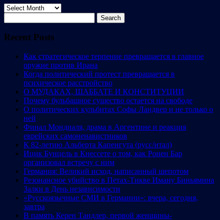
Archives
Search
for:
Recent Posts
Как стратегическое терпение превращается в главное
оружие против Ирана
Когда политический протест превращается в
психическое расстройство
О МУДАКАХ, ШАББАТЕ И КОНСТИТУЦИИ
Почему бульбашное существо остается на свободе
О политических кульбитах Софы Ландвер и не только о
ней
Финал Мондиаля, драма в Аргентине и реакция
еврейских самоненавистников
К 82-летию Альберта Капенгута (русс/итал)
Ицик Бунцель в Кнессете о том, как Ронен Бар
организовал встречу с ним
Германия: Великий исход, написанный шепотом
Резонансное убийство в Петах-Тикве Иману Биньямина
Залки в День независимости
«Русскоязычные СМИ в Германии»: вчера, сегодня,
завтра
В память Керен Тандлер, первой женщины-