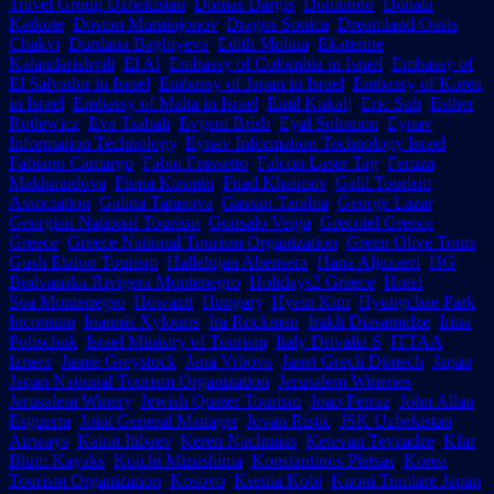
Travel Group Uzbekistan
,
Domas Dargis
,
Domundo
,
Donata
Katkute
,
Doston Muminjonov
,
Dragos Sonica
,
Dreamland Oasis
Chakvi
,
Durdana Baghiyeva
,
Edith Molina
,
Ekaterine
Kalandarishvili
,
El Al
,
Embassy of Colombia in Israel
,
Embassy of
El Salvador in Israel
,
Embassy of Japan in Israel
,
Embassy of Korea
in Israel
,
Embassy of Malta in Israel
,
Emil Kukalj
,
Eric Suh
,
Esther
Rotlewicz
,
Eva Tsabali
,
Evgeni Brish
,
Eyal Solomon
,
Eynav
Information Technology
,
Eynav Information Technology Israel
,
Fabiano Camargo
,
Fabio Frassetto
,
Falcon Laser Tag
,
Feruza
Makhmudova
,
Fiona Kosmin
,
Fuad Khaimov
,
Galil Tourism
Association
,
Galina Tarasova
,
Gassan Tarabia
,
George Lazar
,
Georgian National Tourism
,
Gonsalo Veiga
,
Grecotel Greece
,
Greece
,
Greece National Tourism Organization
,
Green Olive Tours
,
Gush Etzion Tourism
,
Hallelujan Abensera
,
Hana Aljazaeri
,
HG
Budvanska Rivigera Montenegro
,
Holidays2 Greece
,
Hotel
Soa Montenegro
,
Howazit
,
Hungary
,
Hyein Kim
,
Hyungchae Park
,
Incomum
,
Ioannis Xylouris
,
Ira Rockman
,
Irakli Diasamidze
,
Irina
Polischuk
,
Israel Ministry of Tourism
,
Italy Drivalia S
,
ITTAA
,
Izraex
,
Jamie Greystock
,
Jana Vrbova
,
Janet Grech Dimech
,
Japan
,
Japan National Tourism Organization
,
Jerusalem Wineries
,
Jerusalem Winery
,
Jewish Quater Tourism
,
Joao Ferraz
,
John Allan
Esguerra
,
Joint General Manager
,
Jovan Ristic
,
JSK Uzbekistan
Airways
,
Kairat Itibaev
,
Keren Nachmias
,
Ketevan Tevzadze
,
Kfar
Blum Kayaks
,
Koichi Mizushima
,
Konstantinos Pletsas
,
Korea
Tourism Organization
,
Kosovo
,
Ksenia Kobi
,
Kuoni Tumlare Japan
,