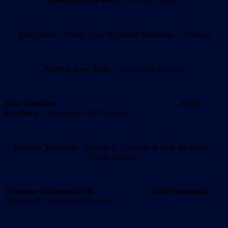
Ales Sturm
– Renee Tours &
Galina Tarasova
– Slovenia
Andrea Jemc Vidic
– Sava hotels Slovenia
Nino Tortladze
Zviad
Karchava
– Samegrelo DMO Georgia
Ketevan Tevzadze
– Mimino in Caucasus &
Nely Akopova
–
Tbilisi Marriott
Ekaterine Kalandarishvili
Irakli Diasamidze
–
Dreamland Oasis Chakvi Georgia