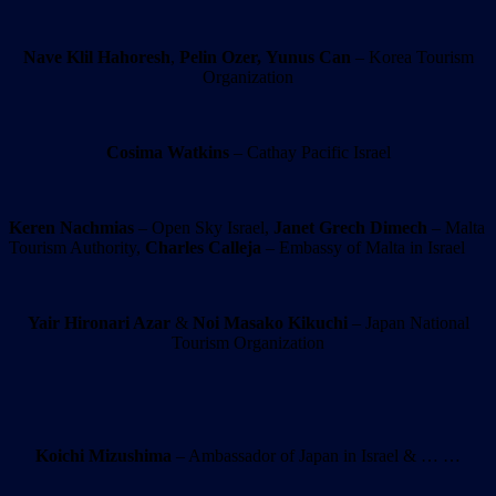
Nave Klil Hahoresh
,
Pelin Ozer,
Yunus Can
– Korea Tourism
Organization
Cosima Watkins
– Cathay Pacific Israel
Keren Nachmias
– Open Sky Israel,
Janet Grech Dimech
– Malta
Tourism Authority,
Charles Calleja
– Embassy of Malta in Israel
Yair Hironari Azar
&
Noi Masako Kikuchi
– Japan National
Tourism Organization
Koichi Mizushima
– Ambassador of Japan in Israel & … …