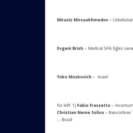
Miraziz Mirzaakhmedov
– Uzbe
Evgeni Brish
– Medical SPA Egles sana
Yoko Moskovich
– Is
for left: 1)
Fabio Frassetto
– Incomum
Christian Neme Soliva
– Bancorbras 
… Brazil