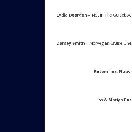
Lydia Dearden
– Not in The Guidebo
Darsey Smith
– Norvegian Cruise Lin
Rotem Iluz
,
Nativ 
Ira
&
Moriya Ro