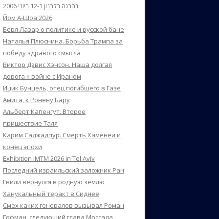
נהרגה בלבנון ב-12 ביוני 2006
Йом А-Шоа 2026
Берл Лазар о политике и русской бане
Наталья Плюснина. Борьба Трампа за
победу здравого смысла
Виктор Дэвис Хэнсон. Наша долгая
дорога к войне с Ираном
Ицик Бунцель, отец погибшего в Газе
Амита, к Ронену Бару
Альберт Капенгут. Второе
пришествие Таля
Карим Саджадпур. Смерть Хаменеи и
конец эпохи
Exhibition IMTM 2026 in Tel Aviv
Последний израильский заложник Ран
Гвили вернулся в родную землю
Ханукальный теракт в Сиднее
Смех каких генералов вызывал Роман
Гофман, следующий глава Моссада