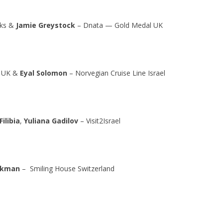
oks &
Jamie Greystock
– Dnata — Gold Medal UK
e UK &
Eyal Solomon
– Norvegian Cruise Line Israel
Filibia
,
Yuliana Gadilov
– Visit2Israel
ckman
– Smiling House Switzerland