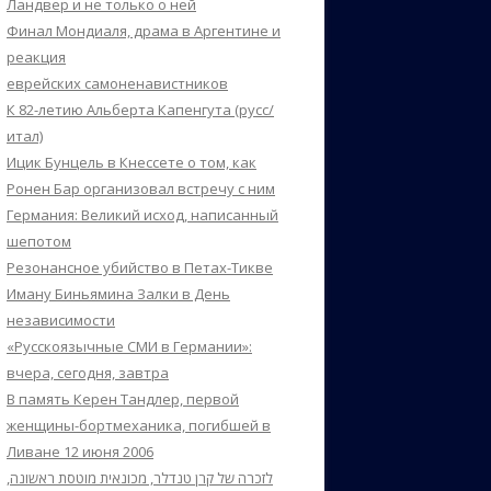
Ландвер и не только о ней
Финал Мондиаля, драма в Аргентине и
реакция
еврейских самоненавистников
К 82-летию Альберта Капенгута (русс/
итал)
Ицик Бунцель в Кнессете о том, как
Ронен Бар организовал встречу с ним
Германия: Великий исход, написанный
шепотом
Резонансное убийство в Петах-Тикве
Иману Биньямина Залки в День
независимости
«Русскоязычные СМИ в Германии»:
вчера, сегодня, завтра
В память Керен Тандлер, первой
женщины-бортмеханика, погибшей в
Ливане 12 июня 2006
לזכרה של קרן טנדלר, מכונאית מוטסת ראשונה,