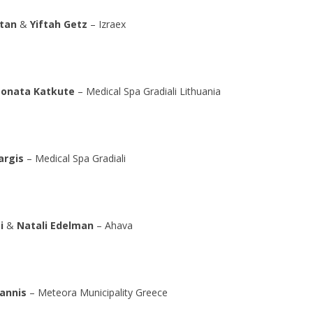
itan
&
Yiftah Getz
– Izraex
onata Katkute
– Medical Spa Gradiali Lithuania
argis
– Medical Spa Gradiali
i
&
Natali Edelman
– Ahava
iannis
– Meteora Municipality Greece