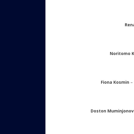
Ren
Noritomo K
Fiona Kosmin
– 
Doston Muminjonov