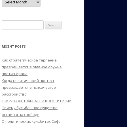
Search
for:
RECENT POSTS
Как стратегическое терпение
превращается в главное оружие
против Ирана
Когда политический протест
превращается в психическое
расстройство
О МУДАКАХ, ШАББАТЕ И КОНСТИТУЦИИ
Почему бульбашное существо
остается на свободе
О политических кульбитах Софы