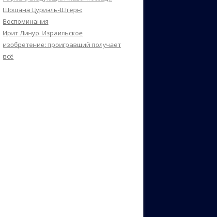
Шошана Цуриэль-Штерн:
Воспоминания
Ирит Линур. Израильское
изобретение: проигравший получает
всё