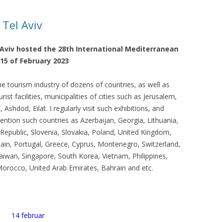
КАЯ ЖИЗНЬ В
Tel Aviv
ОВИЧАХ СЕЙЧАС
Aviv hosted the 28th International Mediterranean
ЧИ
15 of February 2023
АЦИЯ К СТАРОМУ
he tourism industry of dozens of countries, as well as
rist facilities, municipalities of cities such as Jerusalem,
ИСЬМА
ОТЗЫВЫ, ПРЕДЛОЖЕНИЯ,
 Ashdod, Eilat. I regularly visit such exhibitions, and
УТОЧНЕНИЯ, ДОПОЛНЕНИЯ
ntion such countries as Azerbaijan, Georgia, Lithuania,
Republic, Slovenia, Slovakia, Poland, United Kingdom,
КТО КОГО ИЩЕТ
ain, Portugal, Greece, Cyprus, Montenegro, Switzerland,
Taiwan, Singapore, South Korea, Vietnam, Philippines,
Morocco, United Arab Emirates, Bahrain and etc.
14 februar