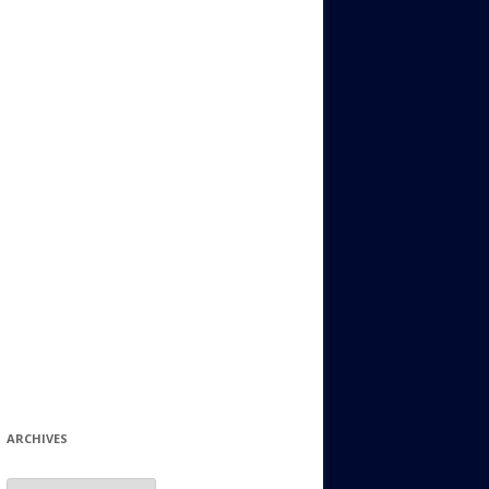
ИДИШ
СТАЛЬНОЙ МИР
ЕВРЕЙСКИЕ ПРИТЧИ
НЫЙ ТЕРРОРИЗМ
ОНИ ОСТАВИЛИ СВОЙ СЛЕД В
ИСТОРИИ
ИНТЕРЕСНЫЕ СУДЬБЫ
ЕВРЕЙСКОЕ
КОЛЛЕКЦИОНИРОВАНИЕ:
ФИЛАТЕЛИЯ, ЗНАЧКИ И ДР.
МАТЕРИАЛЫ НА РАЗНЫЕ ТЕМЫ
ГЕНЕАЛОГИЯ И ПОИСКИ КОРНЕЙ
ARCHIVES
Archives