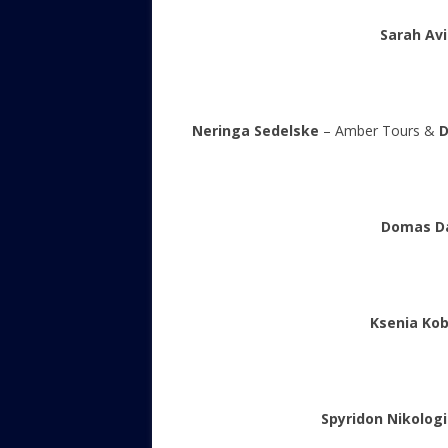
Sarah Av
Neringa Sedelske
– Amber Tours &
D
Domas D
Ksenia Kob
Spyridon Nikolog