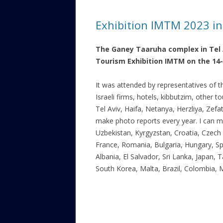
ЕВРЕЙС
Exhibition IMTM 2023 in 
КАЛИНК
The Ganey Taaruha complex in Tel 
ОЗАРИ
Tourism Exhibition IMTM on the 14-
ИНФОРМ
САЙТУ
It was attended by representatives of t
Israeli firms, hotels, kibbutzim, other tou
ВАШИ П
Tel Aviv, Haifa, Netanya, Herzliya, Zefat,
make photo reports every year. I can me
Uzbekistan, Kyrgyzstan, Croatia, Czech 
France, Romania, Bulgaria, Hungary, Sp
Albania, El Salvador, Sri Lanka, Japan, 
South Korea, Malta, Brazil, Colombia, 