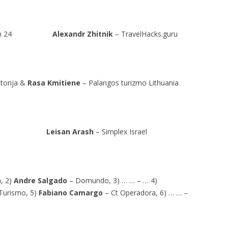
kistan 24
Alexandr Zhitnik
– TravelHacks.guru
torija &
Rasa Kmitiene
– Palangos turizmo Lithuania
rael
Leisan Arash
– Simplex Israel
, 2)
Andre Salgado
– Domundo, 3) … … – … 4)
Turismo, 5)
Fabiano Camargo
– Ct Operadora, 6) … … –