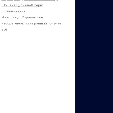
Шошана Цуриэль-Штерн:
Воспоминания
Ирит Линур. Израильское
изобретение: проигравший получает
всё