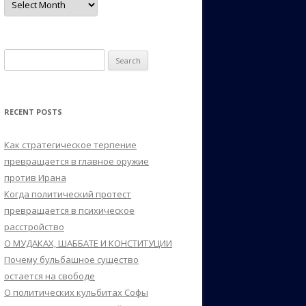
Search
for:
RECENT POSTS
Как стратегическое терпение
превращается в главное оружие
против Ирана
Когда политический протест
превращается в психическое
расстройство
О МУДАКАХ, ШАББАТЕ И КОНСТИТУЦИИ
Почему бульбашное существо
остается на свободе
О политических кульбитах Софы