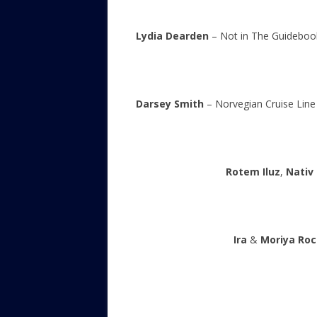
Lydia Dearden
– Not in The Guidebo
Darsey Smith
– Norvegian Cruise Lin
Rotem Iluz
,
Nativ 
Ira
&
Moriya Ro