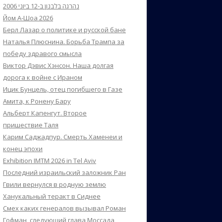
נהרגה בלבנון ב-12 ביוני 2006
Йом А-Шоа 2026
Берл Лазар о политике и русской бане
Наталья Плюснина. Борьба Трампа за
победу здравого смысла
Виктор Дэвис Хэнсон. Наша долгая
дорога к войне с Ираном
Ицик Бунцель, отец погибшего в Газе
Амита, к Ронену Бару
Альберт Капенгут. Второе
пришествие Таля
Карим Саджадпур. Смерть Хаменеи и
конец эпохи
Exhibition IMTM 2026 in Tel Aviv
Последний израильский заложник Ран
Гвили вернулся в родную землю
Ханукальный теракт в Сиднее
Смех каких генералов вызывал Роман
Гофман, следующий глава Моссада