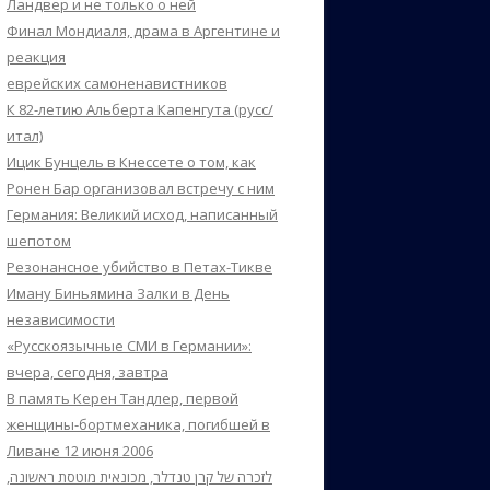
Ландвер и не только о ней
Финал Мондиаля, драма в Аргентине и
реакция
еврейских самоненавистников
К 82-летию Альберта Капенгута (русс/
итал)
Ицик Бунцель в Кнессете о том, как
Ронен Бар организовал встречу с ним
Германия: Великий исход, написанный
шепотом
Резонансное убийство в Петах-Тикве
Иману Биньямина Залки в День
независимости
«Русскоязычные СМИ в Германии»:
вчера, сегодня, завтра
В память Керен Тандлер, первой
женщины-бортмеханика, погибшей в
Ливане 12 июня 2006
לזכרה של קרן טנדלר, מכונאית מוטסת ראשונה,