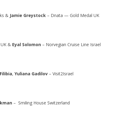
oks &
Jamie Greystock
– Dnata — Gold Medal UK
e UK &
Eyal Solomon
– Norvegian Cruise Line Israel
Filibia
,
Yuliana Gadilov
– Visit2Israel
ckman
– Smiling House Switzerland