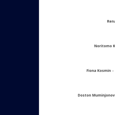
Ren
Noritomo K
Fiona Kosmin
– 
Doston Muminjonov