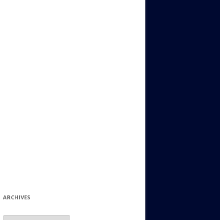
ИДИШ
СТАЛЬНОЙ МИР
ЕВРЕЙСКИЕ ПРИТЧИ
НЫЙ ТЕРРОРИЗМ
ОНИ ОСТАВИЛИ СВОЙ СЛЕД В
ИСТОРИИ
ИНТЕРЕСНЫЕ СУДЬБЫ
ЕВРЕЙСКОЕ
КОЛЛЕКЦИОНИРОВАНИЕ:
ФИЛАТЕЛИЯ, ЗНАЧКИ И ДР.
МАТЕРИАЛЫ НА РАЗНЫЕ ТЕМЫ
ГЕНЕАЛОГИЯ И ПОИСКИ КОРНЕЙ
ARCHIVES
Archives