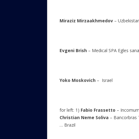
Miraziz Mirzaakhmedov
– Uzbe
Evgeni Brish
– Medical SPA Egles sana
Yoko Moskovich
– Is
for left: 1)
Fabio Frassetto
– Incomum
Christian Neme Soliva
– Bancorbras 
… Brazil