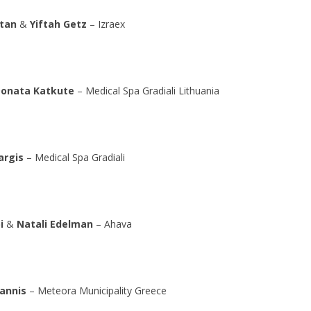
itan
&
Yiftah Getz
– Izraex
onata Katkute
– Medical Spa Gradiali Lithuania
argis
– Medical Spa Gradiali
i
&
Natali Edelman
– Ahava
iannis
– Meteora Municipality Greece