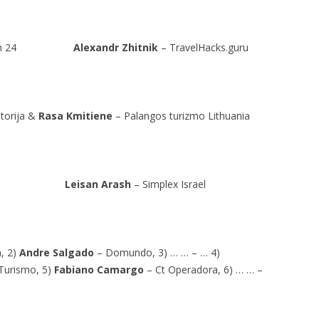
kistan 24
Alexandr Zhitnik
– TravelHacks.guru
torija &
Rasa Kmitiene
– Palangos turizmo Lithuania
rael
Leisan Arash
– Simplex Israel
, 2)
Andre Salgado
– Domundo, 3) … … – … 4)
Turismo, 5)
Fabiano Camargo
– Ct Operadora, 6) … … –