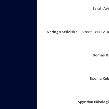
Sarah Av
Neringa Sedelske
– Amber Tours &
D
Domas D
Ksenia Kob
Spyridon Nikolog