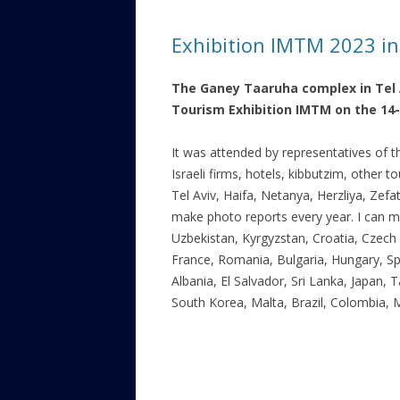
ЕВРЕЙС
Exhibition IMTM 2023 in 
КАЛИНК
The Ganey Taaruha complex in Tel 
ОЗАРИ
Tourism Exhibition IMTM on the 14-
ИНФОРМ
САЙТУ
It was attended by representatives of t
Israeli firms, hotels, kibbutzim, other tou
ВАШИ П
Tel Aviv, Haifa, Netanya, Herzliya, Zefat,
make photo reports every year. I can me
Uzbekistan, Kyrgyzstan, Croatia, Czech 
France, Romania, Bulgaria, Hungary, Sp
Albania, El Salvador, Sri Lanka, Japan, 
South Korea, Malta, Brazil, Colombia, 