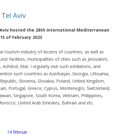
КАЯ ЖИЗНЬ В
Tel Aviv
ОВИЧАХ СЕЙЧАС
Aviv hosted the 28th International Mediterranean
ЧИ
15 of February 2023
АЦИЯ К СТАРОМУ
he tourism industry of dozens of countries, as well as
rist facilities, municipalities of cities such as Jerusalem,
ИСЬМА
ОТЗЫВЫ, ПРЕДЛОЖЕНИЯ,
 Ashdod, Eilat. I regularly visit such exhibitions, and
УТОЧНЕНИЯ, ДОПОЛНЕНИЯ
ntion such countries as Azerbaijan, Georgia, Lithuania,
Republic, Slovenia, Slovakia, Poland, United Kingdom,
КТО КОГО ИЩЕТ
ain, Portugal, Greece, Cyprus, Montenegro, Switzerland,
Taiwan, Singapore, South Korea, Vietnam, Philippines,
Morocco, United Arab Emirates, Bahrain and etc.
14 februar