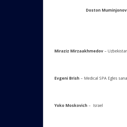
Doston Muminjonov
Miraziz Mirzaakhmedov
– Uzbe
Evgeni Brish
– Medical SPA Egles sana
Yoko Moskovich
– Is