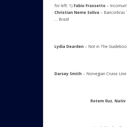
for left: 1)
Fabio Frassetto
– Incomum
Christian Neme Soliva
– Bancorbras 
… Brazil
Lydia Dearden
– Not in The Guidebo
Darsey Smith
– Norvegian Cruise Lin
Rotem Iluz
,
Nativ 