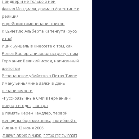
Ландвер и не только о ней
Финал Мондиаля, драма в Аргентине и
реакция
еврейских самоненавистников
К 82-летию Альберта Капенгута (русс/
итал)
Ицик Бунцель в Кнессете о том, как
Ронен Бар организовал встречу с ним
Германия: Великий исход, написанный
шепотом
Резонансное убийство в Петах-Тикве
Иману Биньямина Залки в День
независимости
«Русскоязычные СМИ в Германии»:
вчера, сегодня, завтра
В память Керен Тандлер, первой
женщины-бортмеханика, погибшей в
Ливане 12 июня 2006
לזכרה של קרן טנדלר, מכונאית מוטסת ראשונה,