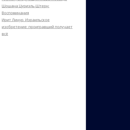
Шошана Цуриэль-Штерн:
Воспоминания
Ирит Линур. Израильское
изобретение: проигравший получает
всё