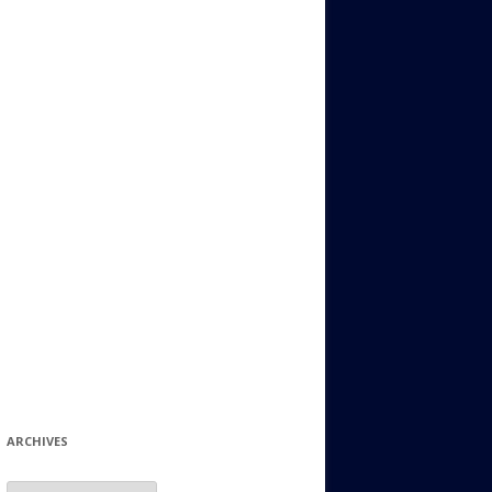
ИДИШ
СТАЛЬНОЙ МИР
ЕВРЕЙСКИЕ ПРИТЧИ
НЫЙ ТЕРРОРИЗМ
ОНИ ОСТАВИЛИ СВОЙ СЛЕД В
ИСТОРИИ
ИНТЕРЕСНЫЕ СУДЬБЫ
ЕВРЕЙСКОЕ
КОЛЛЕКЦИОНИРОВАНИЕ:
ФИЛАТЕЛИЯ, ЗНАЧКИ И ДР.
МАТЕРИАЛЫ НА РАЗНЫЕ ТЕМЫ
ГЕНЕАЛОГИЯ И ПОИСКИ КОРНЕЙ
ARCHIVES
Archives