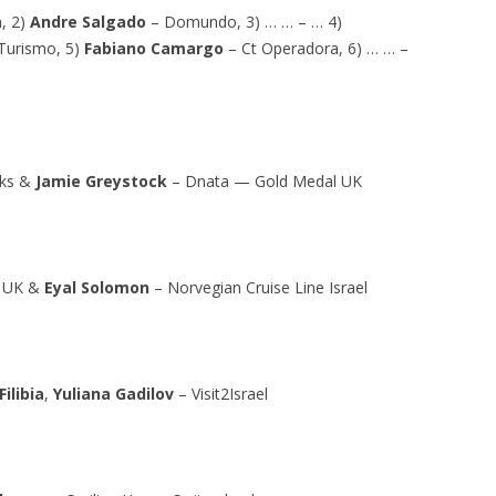
, 2)
Andre Salgado
– Domundo, 3) … … – … 4)
Turismo, 5)
Fabiano Camargo
– Ct Operadora, 6) … … –
oks &
Jamie Greystock
– Dnata — Gold Medal UK
e UK &
Eyal Solomon
– Norvegian Cruise Line Israel
Filibia
,
Yuliana Gadilov
– Visit2Israel