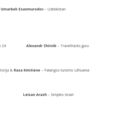
Umarbek Esanmurodov
– Uzbekistan
kistan 24
Alexandr Zhitnik
– TravelHacks.guru
torija &
Rasa Kmitiene
– Palangos turizmo Lithuania
rael
Leisan Arash
– Simplex Israel