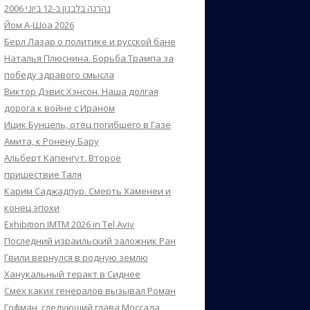
נהרגה בלבנון ב-12 ביוני 2006
Йом А-Шоа 2026
Берл Лазар о политике и русской бане
Наталья Плюснина. Борьба Трампа за
победу здравого смысла
Виктор Дэвис Хэнсон. Наша долгая
дорога к войне с Ираном
Ицик Бунцель, отец погибшего в Газе
Амита, к Ронену Бару
Альберт Капенгут. Второе
пришествие Таля
Карим Саджадпур. Смерть Хаменеи и
конец эпохи
Exhibition IMTM 2026 in Tel Aviv
Последний израильский заложник Ран
Гвили вернулся в родную землю
Ханукальный теракт в Сиднее
Смех каких генералов вызывал Роман
Гофман, следующий глава Моссада