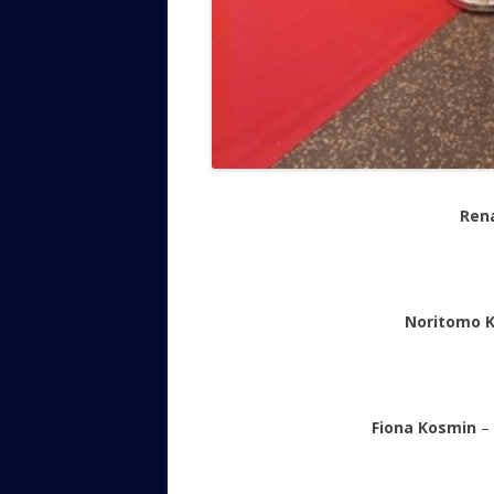
Ren
Noritomo K
Fiona Kosmin
– 