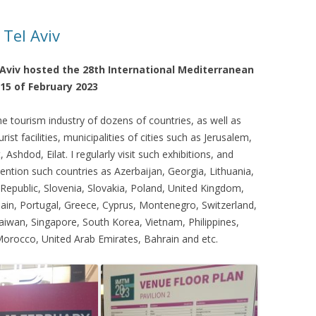
КАЯ ЖИЗНЬ В
Tel Aviv
ОВИЧАХ СЕЙЧАС
Aviv hosted the 28th International Mediterranean
ЧИ
15 of February 2023
АЦИЯ К СТАРОМУ
he tourism industry of dozens of countries, as well as
rist facilities, municipalities of cities such as Jerusalem,
ИСЬМА
ОТЗЫВЫ, ПРЕДЛОЖЕНИЯ,
 Ashdod, Eilat. I regularly visit such exhibitions, and
УТОЧНЕНИЯ, ДОПОЛНЕНИЯ
ntion such countries as Azerbaijan, Georgia, Lithuania,
Republic, Slovenia, Slovakia, Poland, United Kingdom,
КТО КОГО ИЩЕТ
ain, Portugal, Greece, Cyprus, Montenegro, Switzerland,
Taiwan, Singapore, South Korea, Vietnam, Philippines,
Morocco, United Arab Emirates, Bahrain and etc.