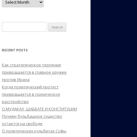
Search
for:
RECENT POSTS
Как стратегическое терпение
превращается в главное оружие
против Ирана
Когда политический протест
превращается в психическое
расстройство
О МУДАКАХ, ШАББАТЕ И КОНСТИТУЦИИ
Почему бульбашное существо
остается на свободе
О политических кульбитах Софы