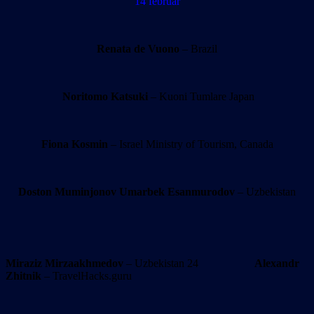
14 februar
Renata de Vuono
– Brazil
Noritomo Katsuki
– Kuoni Tumlare Japan
Fiona Kosmin
– Israel Ministry of Tourism, Canada
Doston Muminjonov
Umarbek Esanmurodov
– Uzbekistan
Miraziz Mirzaakhmedov
– Uzbekistan 24
Alexandr
Zhitnik
– TravelHacks.guru