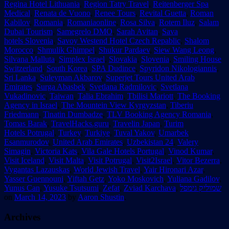
Regina Hotel Lithuania
,
Region Tatry Travel
,
Reitenberger Spa
Medical
,
Renata de Vuono
,
Renee Tours
,
Revital Guetta
,
Roman
Kabilov
,
Romania
,
Romaniaonline
,
Rosa Silva
,
Rotem Iluz
,
Salam
Dubai Tourism
,
Samegrelo DMO
,
Sarah Avitan
,
Sava
hotels Slovenia
,
Savoy Westend Hotel Czech Repablic
,
Shalom
Morocco
,
Shmulik Ghimpel
,
Shukur Pardaev
,
Siew Wang Leong
,
Silvana Malluta
,
Simplex Israel
,
Slovakia
,
Slovenia
,
Smiling House
Switzerland
,
South Korea
,
SPA Dudince
,
Spyridon Nikologiannis
,
Sri Lanka
,
Suleyman Akbarov
,
Superjet Tours United Arab
Emirates
,
Surga Abasbek
,
Svetlana Radmilovic
,
Svetlana
Vukadinovic
,
Taiwan
,
Talia Ebrahim
,
Tbilisi Mariott
,
The Booking
Agency in Israel
,
The Mountein View Kyrgyzstan
,
Tiberiu
Friedmann
,
Tinatin Dumbadze
,
TLV Booking Agency Romania
,
Tomas Barak
,
TravelHacks.guru
,
Travelin Japan
,
Turim
Hotels Potrugal
,
Turkey
,
Turkiye
,
Tuval Yakov
,
Umarbek
Esanmurodov
,
United Arab Emirates
,
Uzbekistan 24
,
Valery
Simagin
,
Victoria Kats
,
Vila Gale Hotels Portugal
,
Vinod Kumar
,
Visit Iceland
,
Visit Malta
,
Visit Potrugal
,
Visit2Israel
,
Vitor Bezerra
,
Vygantas Lazauskas
,
World Jewish Travel
,
Yair Hironari Azar
,
Yasser Guennouni
,
Yiftah Getz
,
Yoko Moskovich
,
Yuliana Gadilov
,
Yunus Can
,
Yusuke Tsutsumi
,
Zefat
,
Zviad Karchava
,
שמוליק גימפל
on
March 14, 2023
by
Aaron Shustin
.
Archives