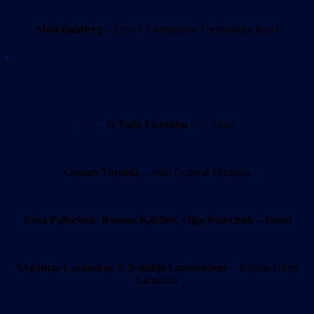
Moti Bauberg
– Eynav Information Technology Israel
… … &
Talia Ebrahim
– … Israel
Gassan Tarabia
– Joint General Manager
Irina Polischuk
,
Roman Kabilov
,
Olga Polischuk – Israel
Vygantas Lazauskas
&
Natalija Lazauskiene
– Regina Hotel
Lithuania