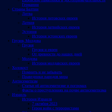
Еврейские памятники и достопримечательности
Германии
Страны Балтии
Литва
История литовских евреев
Латвия
История латвийских евреев
Эстония
История эстонских евреев
Грузия, Молдова
Грузия
Грузия и евреи
От древности до наших дней
Молдова
История молдавских евреев
Холокост
Помнить и не забывать
Праведники народов мира
Антисемитизм
Статьи об антисемитизме и погромах
Факты о преступлениях на почве антисемитизма
Израиль
История Израиля
7 октября 2023
Герои войн с террористами