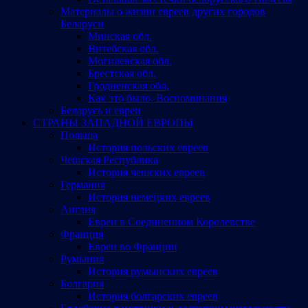
Материалы о жизни евреев других городов
Беларуси
Минская обл.
Витебская обл.
Могилевская обл.
Брестская обл.
Гродненская обл.
Как это было. Воспоминания
Беларусь и евреи
СТРАНЫ ЗАПАДНОЙ ЕВРОПЫ
Польша
История польских евреев
Чешская Республика
История чешских евреев
Германия
История немецких евреев
Англия
Евреи в Соединенном Королевстве
Франция
Евреи во Франции
Румыния
История румынских евреев
Болгария
История болгарских евреев