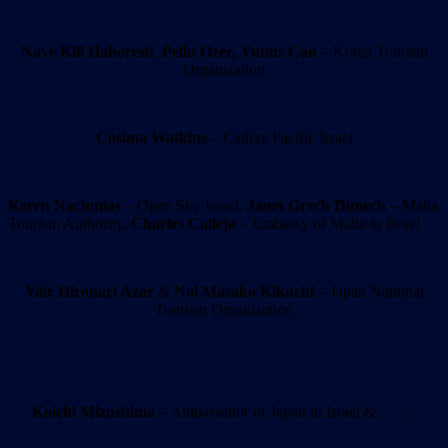
Nave Klil Hahoresh
,
Pelin Ozer,
Yunus Can
– Korea Tourism
Organization
Cosima Watkins
– Cathay Pacific Israel
Keren Nachmias
– Open Sky Israel,
Janet Grech Dimech
– Malta
Tourism Authority,
Charles Calleja
– Embassy of Malta in Israel
Yair Hironari Azar
&
Noi Masako Kikuchi
– Japan National
Tourism Organization
Koichi Mizushima
– Ambassador of Japan in Israel & … …