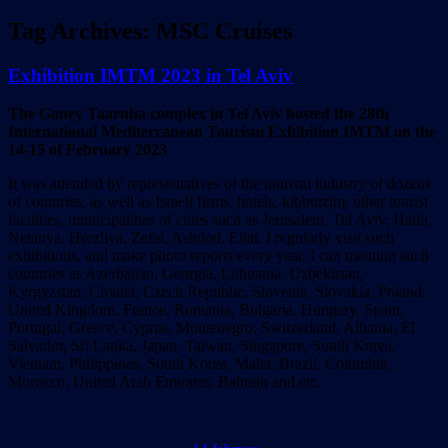
Tag Archives:
MSC Cruises
Exhibition IMTM 2023 in Tel Aviv
The Ganey Taaruha complex in Tel Aviv hosted the 28th
International Mediterranean Tourism Exhibition IMTM on the
14-15 of February 2023
It was attended by representatives of the tourism industry of dozens
of countries, as well as Israeli firms, hotels, kibbutzim, other tourist
facilities, municipalities of cities such as Jerusalem, Tel Aviv, Haifa,
Netanya, Herzliya, Zefat, Ashdod, Eilat. I regularly visit such
exhibitions, and make photo reports every year. I can mention such
countries as Azerbaijan, Georgia, Lithuania, Uzbekistan,
Kyrgyzstan, Croatia, Czech Republic, Slovenia, Slovakia, Poland,
United Kingdom, France, Romania, Bulgaria, Hungary, Spain,
Portugal, Greece, Cyprus, Montenegro, Switzerland, Albania, El
Salvador, Sri Lanka, Japan, Taiwan, Singapore, South Korea,
Vietnam, Philippines, South Korea, Malta, Brazil, Colombia,
Morocco, United Arab Emirates, Bahrain and etc.