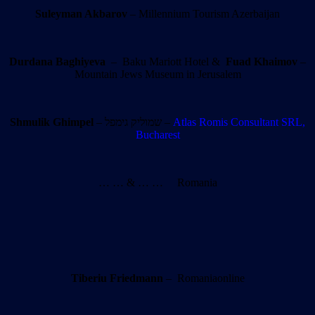
Suleyman Akbarov
– Millennium Tourism Azerbaijan
Durdana Baghiyeva
– Baku Mariott Hotel &
Fuad Khaimov
–
Mountain Jews Museum in Jerusalem
Shmulik Ghimpel
– שמוליק גימפל –
Atlas Romis Consultant SRL,
Bucharest
… … & … … Romania
Tiberiu Friedmann
– Romaniaonline