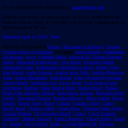
Do not forget about the importance of
supporting the site
Send us your stories on various topics, as well as stories about the
business you are doing. It is possible to place your company logo on
the main page of the site.
Published April 14, 2023 20:05
This entry was posted in
Бизнес
,
Выставки в Израиле
,
Туризм,
путешествия и кулинария
and tagged
Aaron Shustin
,
Abdelkamel
Ait Bouskri
,
Accor
,
Adelaide Maria
,
Agencia De Vlagens Portugal
,
Ahava
,
Aleksandr Kudryavtsev
,
Ales Sturm
,
Alexandr Zhitnik
,
Alexandre Leitao
,
Ambasador Uzbekistan in Israel
,
Amber Tours
,
Ana Morais
,
Andre Salgado
,
Andrea Jemc Vidic
,
Andrea Petrusova
,
Arkia
,
Asako Mizushima
,
Atlas Romis
,
Atlas Voyages Kyrgyzstan
,
Atrium Hotels
,
Authentic Asia
,
Axxos Hotel
,
Ayia Napa Cyprus
,
Azerbaijan
,
Bahrain
,
Baku Mariott Hotel
,
Balkan Pearls
,
Balkan
Pearls Tour Operator Albania
,
Bancorbras Turismo
,
Bedouim in the
Galilee
,
Binyamin Tourism
,
Bogdan Micovic
,
Boico Adrian
,
Bojan
Sutovic
,
Bosuk Tours
,
Brazil
,
Canada
,
Canada Center
,
Cathay
Pacific Israel
,
Charles Calleja
,
Choko Beza
,
Christian Neme Soliva
,
Cosima Watkins
,
Ct Operadora Brazil
,
Cyprus
,
Czech Tourism
Authority
,
Dalibor Vukovic
,
Danica Banjevic
,
Darsey Smith
,
David
Le
,
Dguide
,
Dive Virtual
,
Dnata — Gold Medal UK
,
Dolores