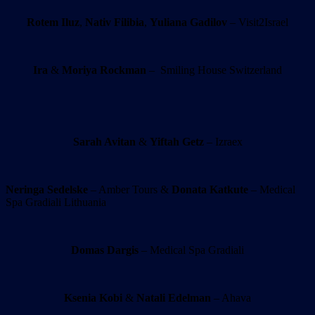
Rotem Iluz
,
Nativ Filibia
,
Yuliana Gadilov
– Visit2Israel
Ira
&
Moriya Rockman
– Smiling House Switzerland
Sarah Avitan
&
Yiftah Getz
– Izraex
Neringa Sedelske
– Amber Tours &
Donata Katkute
– Medical
Spa Gradiali Lithuania
Domas Dargis
– Medical Spa Gradiali
Ksenia Kobi
&
Natali Edelman
– Ahava