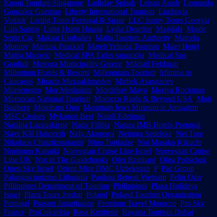
Kuoni Tumlare Singapore
,
Ladislav Spisak
,
Leisan Arash
,
Leonardo
Gonzalez Guzman
,
Liberty International Tourism
,
Liudmyla
Voitiuk
,
Living Tours Portugal & Spain
,
LLC Junny Tours Georgia
,
Luis Santos
,
Lung Hsien Huang
,
Lydia Dearden
,
Magdala
,
Maide
Serin Cig
,
Maksat Usubaliev
,
Malta Tourism Authority
,
Marcela
Monroy
,
Mariusz Paszkiel
,
Mateh Yehuda Tourism
,
Matej Hutej
,
Matija Micovic
,
Medical SPA Egles sanatorija
,
Medical Spa
Gradiali
,
Meteora Municipality Greece
,
Mikhail Feldman
,
Millenium Hotels & Resorts
,
Millennium Tourism
,
Mimino in
Caucasus
,
Miraziz Mirzaakhmedov
,
Mirbek Asangariev
,
Montenegro
,
Mor Meshulam
,
Mordehay Mayo
,
Moriya Rockman
,
Moroccan National Tourism
,
Morocco Riads & Beyond USA
,
Moti
Bauberg
,
Motoharu Ono
,
Mountain Jews Museum in Jerusalem
,
MSC Cruises
,
Mykonos Best
,
Natali Edelman
,
Natalija Lazauskiene
,
Nativ Filibia
,
Natura IMB Hotels Portugal
,
Nave Klil Hahoresh
,
Nely Akopova
,
Neringa Sedelske
,
Net Tour
,
Nikolaos Chatzikonstantis
,
Nino Tortladze
,
Noi Masako Kikuchi
,
Noritomo Katsuki
,
Norvegian Cruise Line Israel
,
Norvegian Cruise
Line UK
,
Not in The Guidebooks
,
Ofer Reinhard
,
Olga Polischuk
,
Open Sky Israel
,
Orient Mice DMC Uzbekistan
,
P
,
Pac Group
,
Palangos turizmo Lithuania
,
Panhou Retreat Vietnam
,
Pelin Ozer
,
Pfilippines Department of Tourism
,
Philippines
,
Plaza Holidays
Israel
,
Plaza Tours Jordan
,
Poland
,
Poland Tourism Organization
,
Portugal
,
Prasant Janarthanan
,
Premium Travel Morocco
,
Pro Sky
France
,
ProColombia
,
Rasa Kmitiene
,
Rayana Tourism Dubai
,