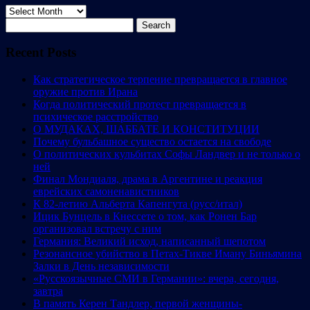
Archives
Search
for:
Recent Posts
Как стратегическое терпение превращается в главное
оружие против Ирана
Когда политический протест превращается в
психическое расстройство
О МУДАКАХ, ШАББАТЕ И КОНСТИТУЦИИ
Почему бульбашное существо остается на свободе
О политических кульбитах Софы Ландвер и не только о
ней
Финал Мондиаля, драма в Аргентине и реакция
еврейских самоненавистников
К 82-летию Альберта Капенгута (русс/итал)
Ицик Бунцель в Кнессете о том, как Ронен Бар
организовал встречу с ним
Германия: Великий исход, написанный шепотом
Резонансное убийство в Петах-Тикве Иману Биньямина
Залки в День независимости
«Русскоязычные СМИ в Германии»: вчера, сегодня,
завтра
В память Керен Тандлер, первой женщины-