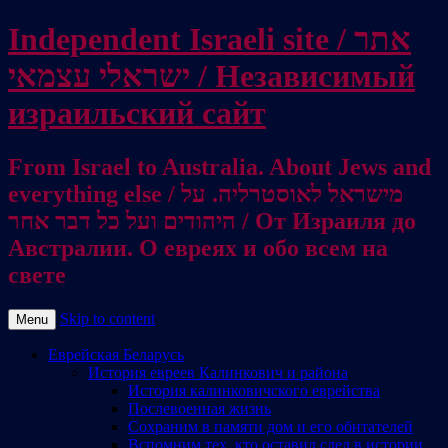
Independent Israeli site / אתר
ישראלי עצמאי / Независимый
израильский сайт
From Israel to Australia. About Jews and
everything else / מישראל לאוסטרליה. על
היהודים ועל כל דבר אחר / От Израиля до
Австралии. О евреях и обо всем на
свете
Skip to content
Menu
Еврейская Беларусь
История евреев Калинкович и района
История калинковичского еврейства
Послевоенная жизнь
Сохраним в памяти дом и его обитателей
Вспомним тех, кто оставил след в истории