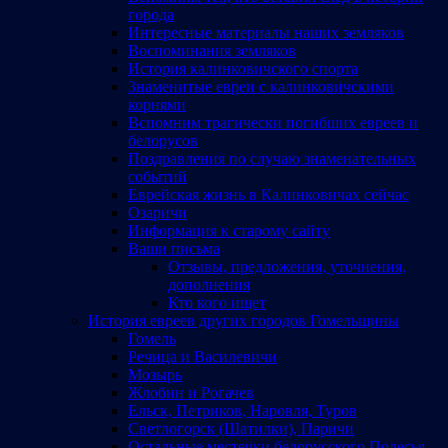
города
Интересные материалы наших земляков
Воспоминания земляков
История калинковичского спорта
Знаменитые евреи с калинковичскими
корнями
Вспомним трагически погибших евреев и
белорусов
Поздравления по случаю знаменательных
событий
Еврейская жизнь в Калинковичах сейчас
Озаричи
Информация к старому сайту
Ваши письма
Отзывы, предложения, уточнения,
дополнения
Кто кого ищет
История евреев других городов Гомельщины
Гомель
Речица и Василевичи
Мозырь
Жлобин и Рогачев
Ельск, Петриков, Наровля, Туров
Светлогорск (Шатилки), Паричи
Остальные местечки белорусского Полесья