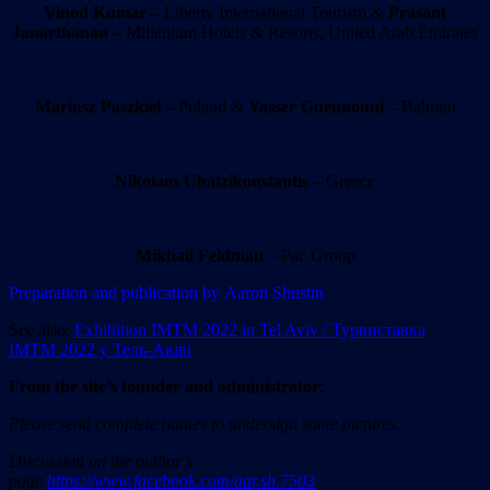
Vinod Kumar
– Liberty International Tourism &
Prasant
Janarthanan
– Millenium Hotels & Resorts, United Arab Emirates
Mariusz Paszkiel
– Poland &
Yasser Guennouni
– Bahrain
Nikolaos Chatzikonstantis
– Greece
Mikhail Feldman
– Pac Group
Preparation and publication by Aaron Shustin
See also:
Exhibition IMTM 2022 in Tel Aviv / Турвиставка
IMTM 2022 у Тель-Авіві
From the site’
s
founder and administrator
:
Please send complete names to undersign some pictures.
Discussion on the author’s
page
https://www.facebook.com/aar.sh.7503