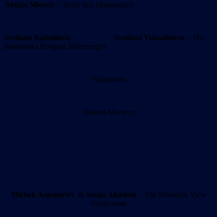
Matija Micovic
– Hotel Soa Montenegro
Svetlana Radmilovic
Svetlana Vukadinovic
– HG
Budvanska Rivigera Montenegro
Philippines
Shalom Morocco
Mirbek Asangariev
&
Surga Abasbek
– The Mountein View
Kyrgyzstan