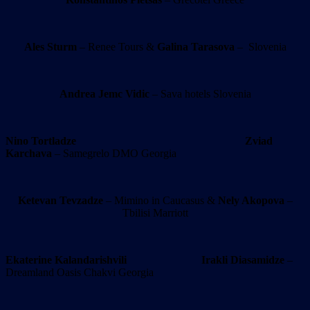
Ales Sturm
– Renee Tours &
Galina Tarasova
– Slovenia
Andrea Jemc Vidic
– Sava hotels Slovenia
Nino Tortladze
Zviad
Karchava
– Samegrelo DMO Georgia
Ketevan Tevzadze
– Mimino in Caucasus &
Nely Akopova
–
Tbilisi Marriott
Ekaterine Kalandarishvili
Irakli Diasamidze
–
Dreamland Oasis Chakvi Georgia