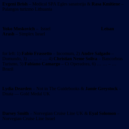
Evgeni Brish
– Medical SPA Egles sanatorija &
Rasa Kmitiene
–
Palangos turizmo Lithuania
Yoko Moskovich
– Israel
Leisan
Arash
– Simplex Israel
for left: 1)
Fabio Frassetto
– Incomum, 2)
Andre Salgado
–
Domundo, 3) … … – … 4)
Christian Neme Soliva
– Bancorbras
Turismo, 5)
Fabiano Camargo
– Ct Operadora, 6) … … – …
Brazil
Lydia Dearden
– Not in The Guidebooks &
Jamie Greystock
–
Dnata — Gold Medal UK
Darsey Smith
– Norvegian Cruise Line UK &
Eyal Solomon
–
Norvegian Cruise Line Israel