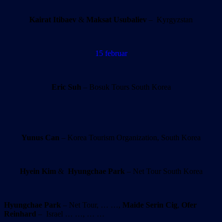
Kairat Itibaev
&
Maksat Usubaliev
– Kyrgyzstan
15 februar
Eric Suh
– Bosuk Tours South Korea
Yunus Can
– Korea Tourism Organization, South Korea
Hyein Kim
&
Hyungchae Park
– Net Tour South Korea
Hyungchae Park
– Net Tour, … …,
Maide Serin Cig
,
Ofer
Reinhard
– Israel … …, … …