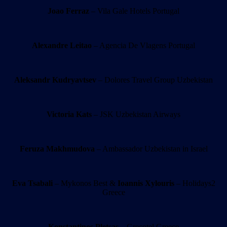
Joao Ferraz
– Vila Gale Hotels Portugal
Alexandre Leitao
– Agencia De Vlagens Portugal
Aleksandr Kudryavtsev
– Dolores Travel Group Uzbekistan
Victoria Kats
– JSK Uzbekistan Airways
Feruza Makhmudova
– Ambassador Uzbekistan in Israel
Eva Tsabali
– Mykonos Best &
Ioannis Xylouris
– Holidays2
Greece
Konstantinos Pletsas
– Grecotel Greece