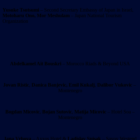
Yusuke Tsutsumi
– Second Secretary Embassy of Japan in Israel,
Motoharu Ono,
Mor Meshulam
– Japan National Tourism
Organization
Abdelkamel Ait Bouskri
– Morocco Riads & Beyond USA
Jovan Ristic
,
Danica Banjevic,
Emil Kukalj
,
Dalibor Vukovic
–
Montenegro
Bogdan Micovic
,
Bojan Sutovic
,
Matija Micovic
– Hotel Soa –
Montenegro
Jana Vrbova
– Axxos Hotel &
Ladislav Spisak
– Savoy Westend