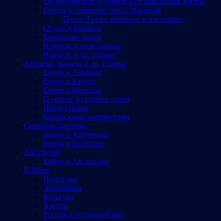
Об интересном и разном из израильской жизни
Города и памятные места Израиляl
Петах-Тиква: прошлое и настоящее
Отдых в Израиле
Еврейские песни
Израиль и палестинцы
Израиль и др. страны
Америка, Канада и др. страны
Евреи в Америке
Евреи в Канаде
Евреи в Мексике
О евреях из разных стран
Иные страны
Еврейскими маршрутами
Северная Америка
Евреи в Аргентине
Евреи в Бразилии
Австралия
Евреи в Австралии
В Мире
Политика
Экономика
Культура
Хайтек
Россия и остальной мир