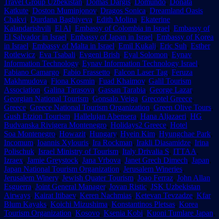
Travel Group Uzbekistan
,
Domas Dargis
,
Domundo
,
Donata
Katkute
,
Doston Muminjonov
,
Dragos Sonica
,
Dreamland Oasis
Chakvi
,
Durdana Baghiyeva
,
Edith Molina
,
Ekaterine
Kalandarishvili
,
El Al
,
Embassy of Colombia in Israel
,
Embassy of
El Salvador in Israel
,
Embassy of Japan in Israel
,
Embassy of Korea
in Israel
,
Embassy of Malta in Israel
,
Emil Kukalj
,
Eric Suh
,
Esther
Rotlewicz
,
Eva Tsabali
,
Evgeni Brish
,
Eyal Solomon
,
Eynav
Information Technology
,
Eynav Information Technology Israel
,
Fabiano Camargo
,
Fabio Frassetto
,
Falcon Laser Tag
,
Feruza
Makhmudova
,
Fiona Kosmin
,
Fuad Khaimov
,
Galil Tourism
Association
,
Galina Tarasova
,
Gassan Tarabia
,
George Lazar
,
Georgian National Tourism
,
Gonsalo Veiga
,
Grecotel Greece
,
Greece
,
Greece National Tourism Organization
,
Green Olive Tours
,
Gush Etzion Tourism
,
Hallelujan Abensera
,
Hana Aljazaeri
,
HG
Budvanska Rivigera Montenegro
,
Holidays2 Greece
,
Hotel
Soa Montenegro
,
Howazit
,
Hungary
,
Hyein Kim
,
Hyungchae Park
,
Incomum
,
Ioannis Xylouris
,
Ira Rockman
,
Irakli Diasamidze
,
Irina
Polischuk
,
Israel Ministry of Tourism
,
Italy Drivalia S
,
ITTAA
,
Izraex
,
Jamie Greystock
,
Jana Vrbova
,
Janet Grech Dimech
,
Japan
,
Japan National Tourism Organization
,
Jerusalem Wineries
,
Jerusalem Winery
,
Jewish Quater Tourism
,
Joao Ferraz
,
John Allan
Esguerra
,
Joint General Manager
,
Jovan Ristic
,
JSK Uzbekistan
Airways
,
Kairat Itibaev
,
Keren Nachmias
,
Ketevan Tevzadze
,
Kfar
Blum Kayaks
,
Koichi Mizushima
,
Konstantinos Pletsas
,
Korea
Tourism Organization
,
Kosovo
,
Ksenia Kobi
,
Kuoni Tumlare Japan
,