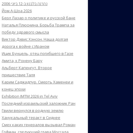
נהרגה בלבנון ב-12 ביוני 2006
Йом А-Шоа 2026
Берл Лазар о политике и русской бане
Наталья Плюснина. Борьба Трампа за
победу здравого смысла
Виктор Дэвис Хэнсон. Наша долгая
дорога к войне с Ираном
Ицик Бунцель, отец погибшего в Газе
Амита, к Ронену Бару
Альберт Капенгут. Второе
пришествие Таля
Карим Саджадпур. Смерть Хаменеи и
конец эпохи
Exhibition IMTM 2026 in Tel Aviv
Последний израильский заложник Ран
Гвили вернулся в родную землю
Ханукальный теракт в Сиднее
Смех каких генералов вызывал Роман
Гофман, следующий глава Моссада