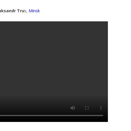
aksandr Tru
s,
Minsk