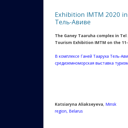
ЕВРЕЙС
Exhibition IMTM 2020 in
КАЛИНК
Тель-Авиве
ОЗАРИ
The Ganey Taaruha complex in Tel 
ИНФОРМ
Tourism Exhibition IMTM on the 11-
САЙТУ
В комплексе Ганей Тааруха Тель-Ав
ВАШИ П
средиземноморская выставка туриз
Katsiaryna Aliakseyeva
,
Minsk
region, Belarus