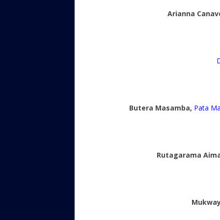
Arianna Canav
Butera Masamba,
Pata Ma
Rutagarama Aima
Mukway