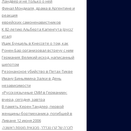
Ландвер и не только о ней
Финал Мондиаля, драма в Аргентине и
реакция
еврейских самоненавистников
К 82-летию Альберта Капенгута (русс/
итал)
Ицик Бунцель в Кнессете о том, как
Ронен Бар организовал встречу с ним
Германия: Великий исход, написанный
шепотом
Резонансное убийство в Петах-Тикве
Иману Биньямина Залки в День
независимости
«Русскоязычные СМИ в Германии»:
вчера, сегодня, завтра
В память Керен Тандлер, первой
женщины-бортмеханика, погибшей в
Ливане 12 июня 2006
לזכרה של קרן טנדלר, מכונאית מוטסת ראשונה,