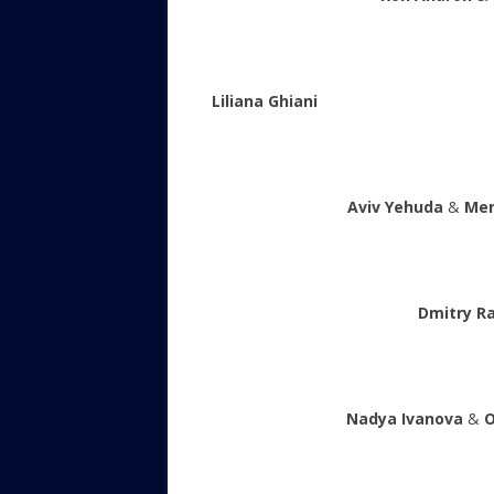
Liliana Ghiani
Aviv Yehuda
&
Men
Dmitry R
Nadya Ivanova
&
O