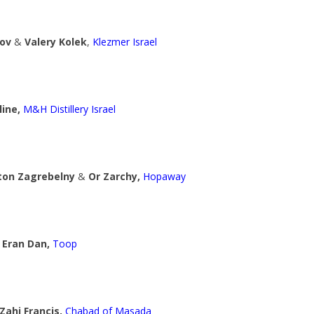
ov
&
Valery Kolek
,
Klezmer Israel
line,
M&H Distillery Israel
ton Zagrebelny
&
Or Zarchy,
Hopaway
Eran Dan,
Toop
Zahi Francis,
Chabad of Masada