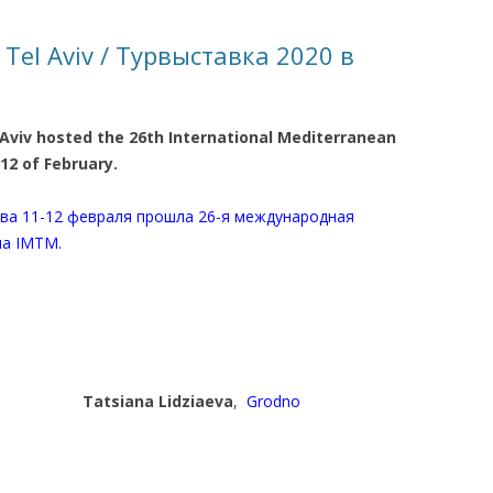
КАЯ ЖИЗНЬ В
 Tel Aviv / Турвыставка 2020 в
ОВИЧАХ СЕЙЧАС
ЧИ
Aviv hosted the 26th International Mediterranean
АЦИЯ К СТАРОМУ
12 of February.
ива 11-12 февраля прошла 26-я международная
ИСЬМА
ОТЗЫВЫ, ПРЕДЛОЖЕНИЯ,
ма IMTM.
УТОЧНЕНИЯ, ДОПОЛНЕНИЯ
КТО КОГО ИЩЕТ
Tatsiana Lidziaeva
,
Grodno