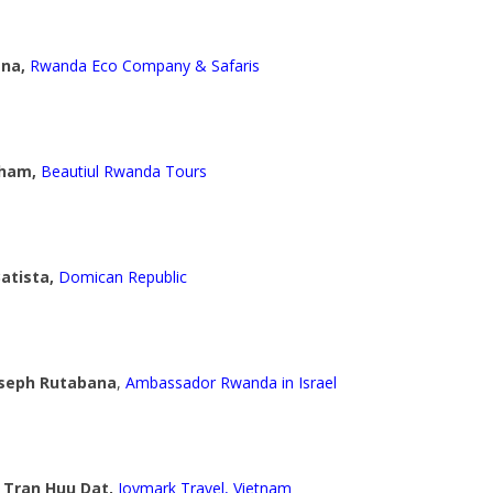
ana,
Rwanda Eco Company & Safaris
ham,
Beautiul Rwanda Tours
atista,
Domican Republic
seph Rutabana
,
Ambassador Rwanda in Israel
&
Tran Huu Dat,
Joymark Travel, Vietnam