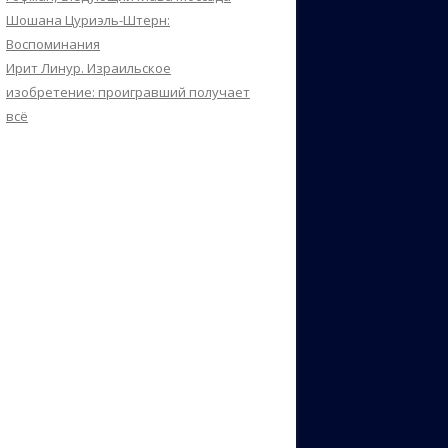
Шошана Цуриэль-Штерн:
Воспоминания
Ирит Линур. Израильское
изобретение: проигравший получает
всё