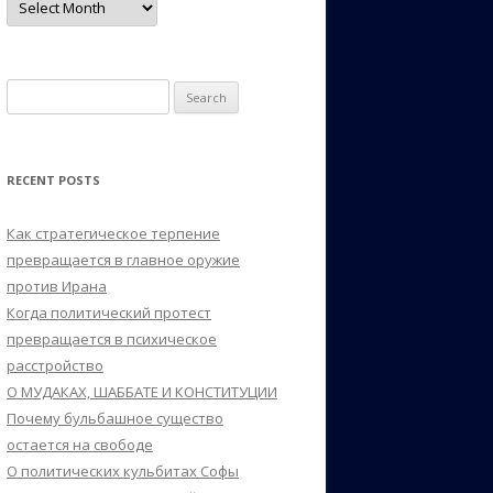
Search
for:
RECENT POSTS
Как стратегическое терпение
превращается в главное оружие
против Ирана
Когда политический протест
превращается в психическое
расстройство
О МУДАКАХ, ШАББАТЕ И КОНСТИТУЦИИ
Почему бульбашное существо
остается на свободе
О политических кульбитах Софы