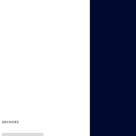
ИДИШ
СТАЛЬНОЙ МИР
ЕВРЕЙСКИЕ ПРИТЧИ
НЫЙ ТЕРРОРИЗМ
ОНИ ОСТАВИЛИ СВОЙ СЛЕД В
ИСТОРИИ
ИНТЕРЕСНЫЕ СУДЬБЫ
ЕВРЕЙСКОЕ
КОЛЛЕКЦИОНИРОВАНИЕ:
ФИЛАТЕЛИЯ, ЗНАЧКИ И ДР.
МАТЕРИАЛЫ НА РАЗНЫЕ ТЕМЫ
ГЕНЕАЛОГИЯ И ПОИСКИ КОРНЕЙ
ARCHIVES
Archives