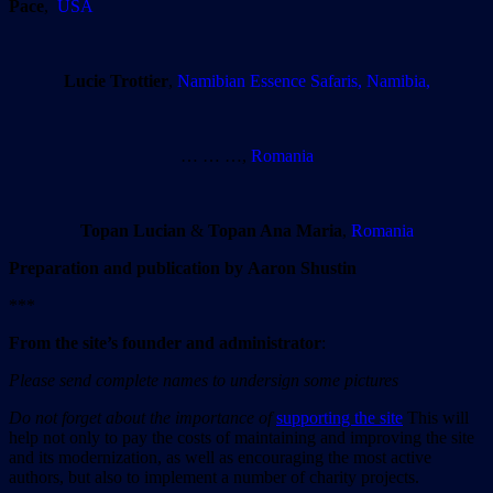
Pace
,
USA
Lucie Trottier
,
Namibian Essence Safaris, Namibia,
… … …,
Romania
Topan Lucian
&
Topan Ana Maria
,
Romania
Preparation and publication by
Aaron Shustin
***
From the site’
s
founder and administrator
:
Please send complete names to undersign some pictures
Do not forget about the importance of
supporting the site
This will
help not only to pay the costs of maintaining and improving the site
and its modernization, as well as encouraging the most active
authors, but also to implement a number of charity projects.