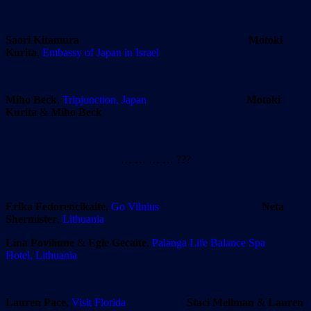
Saori Kitamura
Motoki
Kurita
,
Embassy of Japan in Israel
Miho Beck
,
Tripjunction, Japan
Motoki
Kurita
&
Miho Beck
… … … … ???
Erika Fedorencikaite
,
Go Vilnius
Neta
Shermister
,
Lithuania
Lina Poviliune
&
Egle Gecaite
,
Palanga Life Balance Spa
Hotel, Lithuania
Lauren Pace
,
Visit Florida
Staci Mellman
&
Lauren