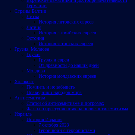
Еврейские памятники и достопримечательности
Германии
Страны Балтии
Литва
История литовских евреев
Латвия
История латвийских евреев
Эстония
История эстонских евреев
Грузия, Молдова
Грузия
Грузия и евреи
От древности до наших дней
Молдова
История молдавских евреев
Холокост
Помнить и не забывать
Праведники народов мира
Антисемитизм
Статьи об антисемитизме и погромах
Факты о преступлениях на почве антисемитизма
Израиль
История Израиля
7 октября 2023
Герои войн с террористами