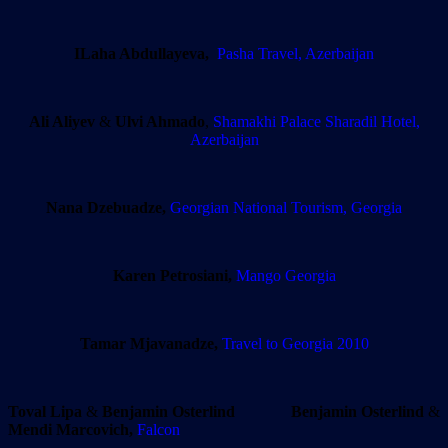
ILaha Abdullayeva,
Pasha Travel, Azerbaijan
Ali Aliyev
&
Ulvi Ahmado
,
Shamakhi Palace Sharadil Hotel,
Azerbaijan
Nana Dzebuadze,
Georgian National Tourism, Georgia
Karen Petrosiani,
Mango Georgia
Tamar Mjavanadze,
Travel to Georgia 2010
Toval Lipa
&
Benjamin Osterlind
Benjamin Osterlind
&
Mendi Marcovich,
Falcon