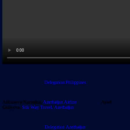
Delegation
Philippines
Abbasova Narmina
,
Azerbaijan Airline
Aysel
Guliyeva
,
Silk Way Travel, Azerbaijan
Delegation
Azerbaijan