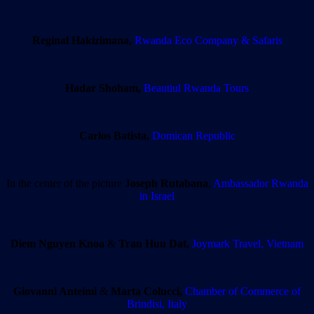
Reginal Hakizimana,
Rwanda Eco Company & Safaris
Hadar Shoham,
Beautiul Rwanda Tours
Carlos Batista,
Domican Republic
In the center of the picture
Joseph Rutabana
,
Ambassador Rwanda
in Israel
Diem Nguyen Knoa
&
Tran Huu Dat,
Joymark Travel, Vietnam
Giovanni Anteimi
&
Marta Colucci,
Chamber of Commerce of
Brindisi, Italy