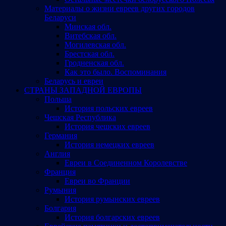
Материалы о жизни евреев других городов
Беларуси
Минская обл.
Витебская обл.
Могилевская обл.
Брестская обл.
Гродненская обл.
Как это было. Воспоминания
Беларусь и евреи
СТРАНЫ ЗАПАДНОЙ ЕВРОПЫ
Польша
История польских евреев
Чешская Республика
История чешских евреев
Германия
История немецких евреев
Англия
Евреи в Соединенном Королевстве
Франция
Евреи во Франции
Румыния
История румынских евреев
Болгария
История болгарских евреев