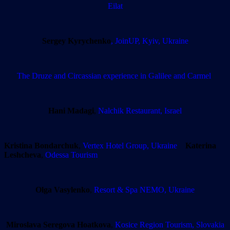
Eilat
Sergey Kyrychenko
, JoinUP, Kyiv, Ukraine
The Druze and Circassian experience in Galilee and Carmel
Hani Madagi
,
Nalchik Restaurant, Israel
Kristina Bondarchuk
,
Vertex Hotel Group, Ukraine
Katerina
Leshcheva
,
Odessa Tourism
Olga Vasylenko
,
Resort & Spa NEMO, Ukraine
Miroslava Seregova Hoatkova
,
Kosice Region Tourism, Slovakia