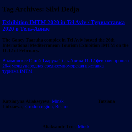
Tag Archives:
Silvi Dedja
Exhibition IMTM 2020 in Tel Aviv / Турвыставка
2020 в Тель-Авиве
The Ganey Taaruha complex in Tel Aviv hosted the 26th
International Mediterranean Tourism Exhibition IMTM on the
11-12 of February.
В комплексе Ганей Тааруха Тель-Авива 11-12 февраля прошла
26-я международная средиземноморская выставка
туризма IMTM.
Katsiaryna Aliakseyeva
,
Minsk
Tatsiana
Lidziaeva
,
Grodno region, Belarus
Aliaksandr Tru
s,
Minsk