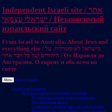
Independent Israeli site / אתר
ישראלי עצמאי / Независимый
израильский сайт
From Israel to Australia. About Jews and
everything else / מישראל לאוסטרליה. על
היהודים ועל כל דבר אחר / От Израиля до
Австралии. О евреях и обо всем на
свете
Skip to content
Menu
Еврейская Беларусь
История евреев Калинкович и района
История калинковичского еврейства
Послевоенная жизнь
Сохраним в памяти дом и его обитателей
Вспомним тех, кто оставил след в истории