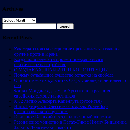
Archives
Archives
Search
for:
Recent Posts
Как стратегическое терпение превращается в главное
оружие против Ирана
Когда политический протест превращается в
психическое расстройство
О МУДАКАХ, ШАББАТЕ И КОНСТИТУЦИИ
Почему бульбашное существо остается на свободе
О политических кульбитах Софы Ландвер и не только о
ней
Финал Мондиаля, драма в Аргентине и реакция
еврейских самоненавистников
К 82-летию Альберта Капенгута (русс/итал)
Ицик Бунцель в Кнессете о том, как Ронен Бар
организовал встречу с ним
Германия: Великий исход, написанный шепотом
Резонансное убийство в Петах-Тикве Иману Биньямина
Залки в День независимости