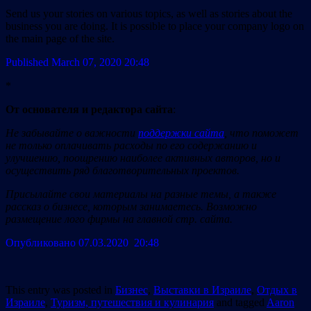
Send us your stories on various topics, as well as stories about the
business you are doing. It is possible to place your company logo on
the main page of the site.
Published March 07, 2020
20:48
*
От основателя и редактора сайта
:
Не забывайте о важности
поддержки сайта
, что поможет
не только оплачивать расходы по его содержанию и
улучшению, поощрению наиболее активных авторов, но и
осуществить ряд благотворительных проектов.
Присылайте свои материалы на разные темы, а также
рассказ о бизнесе, которым занимаетесь. Возможно
размещение лого фирмы на главной стр. сайта.
Опубликовано 07.03.2020 20:48
This entry was posted in
Бизнес
,
Выставки в Израиле
,
Отдых в
Израиле
,
Туризм, путешествия и кулинария
and tagged
Aaron