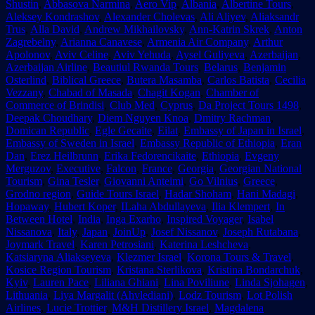
Shustin
,
Abbasova Narmina
,
Aero Vip
,
Albania
,
Albertine Tours
,
Aleksey Kondrashov
,
Alexander Cholevas
,
Ali Aliyev
,
Aliaksandr
Trus
,
Alla David
,
Andrew Mikhailovsky
,
Ann-Katrin Skrek
,
Anton
Zagrebelny
,
Arianna Canavese
,
Armenia Air Company
,
Arthur
Apolonov
,
Aviv Celine
,
Aviv Yehuda
,
Aysel Guliyeva
,
Azerbaijan
,
Azerbaijan Airline
,
Beautiul Rwanda Tours
,
Belarus
,
Benjamin
Osterlind
,
Biblical Greece
,
Butera Masamba
,
Carlos Batista
,
Cecilia
Vezzany
,
Chabad of Masada
,
Chagit Kogan
,
Chamber of
Commerce of Brindisi
,
Club Med
,
Cyprus
,
Da Project Tours 1498
,
Deepak Choudhary
,
Diem Nguyen Knoa
,
Dmitry Rachman
,
Domican Republic
,
Egle Gecaite
,
Eilat
,
Embassy of Japan in Israel
,
Embassy of Sweden in Israel
,
Embassy Republic of Ethiopia
,
Eran
Dan
,
Erez Heilbrunn
,
Erika Fedorencikaite
,
Ethiopia
,
Evgeny
Merguzov
,
Executive
,
Falcon
,
France
,
Georgia
,
Georgian National
Tourism
,
Gina Tesler
,
Giovanni Anteimi
,
Go Vilnius
,
Greece
,
Grodno region
,
Guide Tours Israel
,
Hadar Shoham
,
Hani Madagi
,
Hopaway
,
Hubert Koper
,
ILaha Abdullayeva
,
Ilia Klempert
,
In
Between Hotel
,
India
,
Inga Exarho
,
Inspired Voyager
,
Isabel
Nissanova
,
Italy
,
Japan
,
JoinUp
,
Josef Nissanov
,
Joseph Rutabana
,
Joymark Travel
,
Karen Petrosiani
,
Katerina Leshcheva
,
Katsiaryna Aliakseyeva
,
Klezmer Israel
,
Korona Tours & Travel
,
Kosice Region Tourism
,
Kristana Sterlikova
,
Kristina Bondarchuk
,
Kyiv
,
Lauren Pace
,
Liliana Ghiani
,
Lina Poviliune
,
Linda Sjohagen
,
Lithuania
,
Liya Margalit (Ahvlediani)
,
Lodz Tourism
,
Lot Polish
Airlines
,
Lucie Trottier
,
M&H Distillery Israel
,
Magdalena