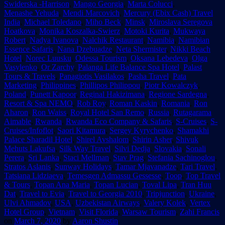
Swiderska -Harrison
,
Mango Georgia
,
Marta Colucci
,
Menashe Yehuda
,
Mendi Marcovich
,
Mercury (Ebix Cash) Travel
India
,
Michael Toledano
,
Miho Beck
,
Minsk
,
Miroslava Seregova
Hoatkova
,
Monika Koszalka-Swierz
,
Motoki Kurita
,
Mukwaya
Robert
,
Nadya Ivanova
,
Nalchik Restaurant
,
Namibia
,
Namibian
Essence Safaris
,
Nana Dzebuadze
,
Neta Shermister
,
Nikki Beach
Hotel
,
Norec Luusku
,
Odessa Tourism
,
Oksana Lebedeva
,
Olga
Vasylenko
,
Or Zarchy
,
Palanga Life Balance Spa Hotel
,
Palast
Tours & Travels
,
Panagiotis Vasilakos
,
Pasha Travel
,
Pata
Marketing
,
Philippines
,
Phillipos Philippou
,
Piotr Kowalczyk
,
Poland
,
Punett Kapoor
,
Reginal Hakizimana
,
Regione Sardegna
,
Resort & Spa NEMO
,
Rob Roy
,
Roman Kaskin
,
Romania
,
Ron
Aharon
,
Ron Waiss
,
Royal Hotel San Remo
,
Russia
,
Rutagarama
Aimable
,
Rwanda
,
Rwanda Eco Company & Safaris
,
S-Cruises
,
S-
Cruises/Infoflot
,
Saori Kitamura
,
Sergey Kyrychenko
,
Shamakhi
Palace Sharadil Hotel
,
Shirel Avshalom
,
Shirin Asher
,
Shivuk
Mehuts Lakufsa
,
Silk Way Travel
,
Silvi Dedja
,
Slovakia
,
Sonali
Perera
,
Sri Lanka
,
Staci Mellman
,
Stav Prag
,
Stefania Sachinoglou
,
Stratos Aslanis
,
Sunway Holidays
,
Tamar Mjavanadze
,
Tari Travel
,
Tatsiana Lidziaeva
,
Temesgen Admassu Gessesse
,
Toop
,
Top Travel
& Tours
,
Topan Ana Maria
,
Topan Lucian
,
Toval Lipa
,
Tran Huu
Dat
,
Travel to Evia
,
Travel to Georgia 2010
,
Tripjunction
,
Ukraine
,
Ulvi Ahmadov
,
USA
,
Uzbekistan Airways
,
Valery Kolek
,
Vertex
Hotel Group
,
Vietnam
,
Visit Florida
,
Warsaw Tourism
,
Zahi Francis
on
March 7, 2020
by
Aaron Shustin
.