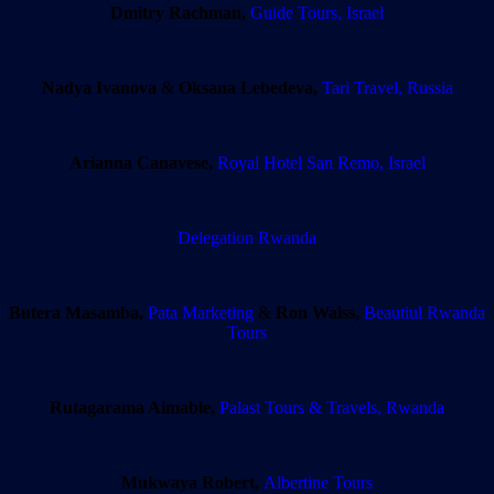
Dmitry Rachman,
Guide Tours, Israel
Nadya Ivanova
&
Oksana Lebedeva,
Tari Travel, Russia
Arianna Canavese,
Royal Hotel San Remo, Israel
Delegation
Rwanda
Butera Masamba,
Pata Marketing
&
Ron Waiss,
Beautiul Rwanda
Tours
Rutagarama Aimable,
Palast Tours & Travels, Rwanda
Mukwaya Robert,
Albertine Tours