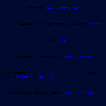
Aviv Celine,
M&H Distillery Israel
Arthur Apolonov
,
Anton Zagrebelny
&
Or Zarchy,
Hopaway
Eran Dan,
Toop
Ron Aharon
&
Zahi Francis,
Chabad of Masada
Liliana Ghiani
Cecilia
Vezzany,
Regione Sardegna, Italy
Aviv Yehuda
&
Menashe Yehuda,
Armenia Air Company