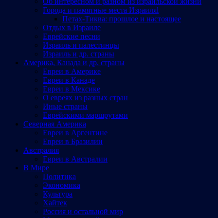
Об интересном и разном из израильской жизни
Города и памятные места Израиляl
Петах-Тиква: прошлое и настоящее
Отдых в Израиле
Еврейские песни
Израиль и палестинцы
Израиль и др. страны
Америка, Канада и др. страны
Евреи в Америке
Евреи в Канаде
Евреи в Мексике
О евреях из разных стран
Иные страны
Еврейскими маршрутами
Северная Америка
Евреи в Аргентине
Евреи в Бразилии
Австралия
Евреи в Австралии
В Мире
Политика
Экономика
Культура
Хайтек
Россия и остальной мир