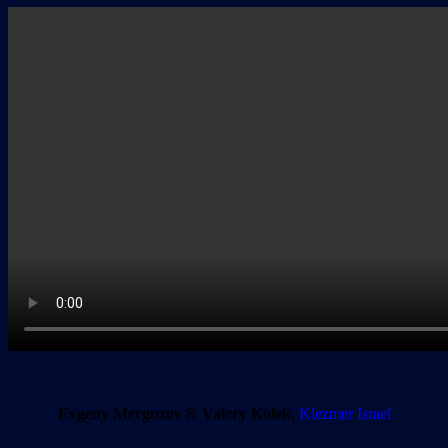
Evgeny Merguzov
&
Valery Kolek
,
Klezmer Israel