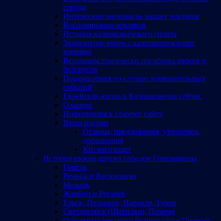
города
Интересные материалы наших земляков
Воспоминания земляков
История калинковичского спорта
Знаменитые евреи с калинковичскими
корнями
Вспомним трагически погибших евреев и
белорусов
Поздравления по случаю знаменательных
событий
Еврейская жизнь в Калинковичах сейчас
Озаричи
Информация к старому сайту
Ваши письма
Отзывы, предложения, уточнения,
дополнения
Кто кого ищет
История евреев других городов Гомельщины
Гомель
Речица и Василевичи
Мозырь
Жлобин и Рогачев
Ельск, Петриков, Наровля, Туров
Светлогорск (Шатилки), Паричи
Остальные местечки белорусского Полесья