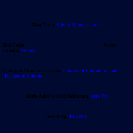
Gina Tesler,
Shivuk Mehuts Lakufsa
Silvi Dedja
Norec
Luusku,
Albania
Temesgen Admassu Gessesse,
Embassy of Ethiopia
in Israel
Delegation Ethiopia
Shirin Asher
&
Erez Heilbrunn
,
Aero Vip
Stav Prag
,
Rob Roy