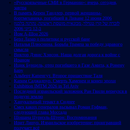
«Русскоязычные СМИ в Германии»: вчера, сегодня,
завтра
В память Керен Тандлер, первой женщины-
бортмеханика, погибшей в Ливане 12 июня 2006
לזכרה של קרן טנדלר, מכונאית מוטסת ראשונה, נהרגה בלבנון
ב-12 ביוני 2006
Йом А-Шоа 2026
Берл Лазар о политике и русской бане
Наталья Плюснина. Борьба Трампа за победу здравого
смысла
Виктор Дэвис Хэнсон. Наша долгая дорога к войне с
Ираном
Ицик Бунцель, отец погибшего в Газе Амита, к Ронену
Бару
Альберт Капенгут. Второе пришествие Таля
Карим Саджадпур. Смерть Хаменеи и конец эпохи
Exhibition IMTM 2026 in Tel Aviv
Последний израильский заложник Ран Гвили вернулся в
родную землю
Ханукальный теракт в Сиднее
Смех каких генералов вызывал Роман Гофман,
следующий глава Моссада
Шошана Цуриэль-Штерн: Воспоминания
Ирит Линур. Израильское изобретение: проигравший
получает всё