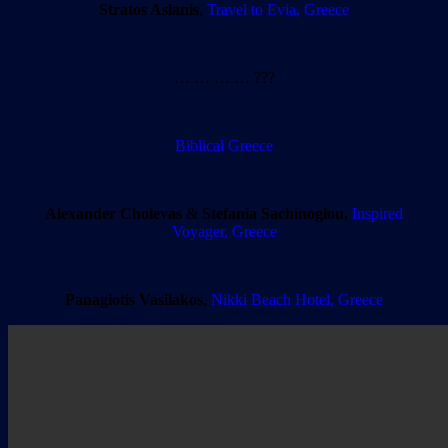
Stratos Aslanis
,
Travel to Evia, Greece
… … … … ???
Biblical Greece
Alexander Cholevas
&
Stefania Sachinoglou,
Inspired
Voyager, Greece
Panagiotis Vasilakos
,
Nikki Beach Hotel, Greece