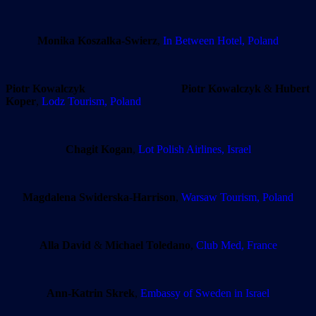
Monika Koszalka-Swierz
,
In Between Hotel, Poland
Piotr Kowalczyk
Piotr Kowalczyk
&
Hubert
Koper
,
Lodz Tourism, Poland
Chagit Kogan
,
Lot Polish Airlines, Israel
Magdalena Swiderska-Harrison
,
Warsaw Tourism, Poland
Alla David
&
Michael Toledano
,
Club Med, France
Ann-Katrin Skrek
,
Embassy of Sweden in Israel