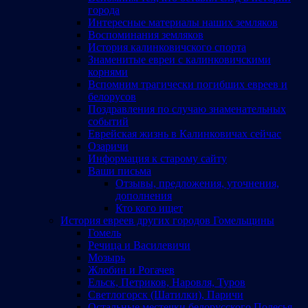
города
Интересные материалы наших земляков
Воспоминания земляков
История калинковичского спорта
Знаменитые евреи с калинковичскими
корнями
Вспомним трагически погибших евреев и
белорусов
Поздравления по случаю знаменательных
событий
Еврейская жизнь в Калинковичах сейчас
Озаричи
Информация к старому сайту
Ваши письма
Отзывы, предложения, уточнения,
дополнения
Кто кого ищет
История евреев других городов Гомельщины
Гомель
Речица и Василевичи
Мозырь
Жлобин и Рогачев
Ельск, Петриков, Наровля, Туров
Светлогорск (Шатилки), Паричи
Остальные местечки белорусского Полесья