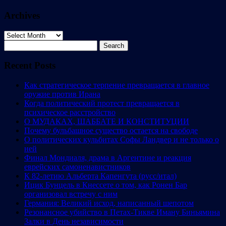
Archives
Archives
Search
for:
Recent Posts
Как стратегическое терпение превращается в главное
оружие против Ирана
Когда политический протест превращается в
психическое расстройство
О МУДАКАХ, ШАББАТЕ И КОНСТИТУЦИИ
Почему бульбашное существо остается на свободе
О политических кульбитах Софы Ландвер и не только о
ней
Финал Мондиаля, драма в Аргентине и реакция
еврейских самоненавистников
К 82-летию Альберта Капенгута (русс/итал)
Ицик Бунцель в Кнессете о том, как Ронен Бар
организовал встречу с ним
Германия: Великий исход, написанный шепотом
Резонансное убийство в Петах-Тикве Иману Биньямина
Залки в День независимости