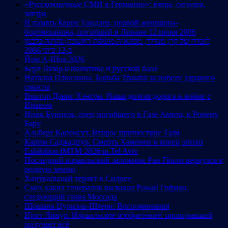
«Русскоязычные СМИ в Германии»: вчера, сегодня,
завтра
В память Керен Тандлер, первой женщины-
бортмеханика, погибшей в Ливане 12 июня 2006
לזכרה של קרן טנדלר, מכונאית מוטסת ראשונה, נהרגה בלבנון
ב-12 ביוני 2006
Йом А-Шоа 2026
Берл Лазар о политике и русской бане
Наталья Плюснина. Борьба Трампа за победу здравого
смысла
Виктор Дэвис Хэнсон. Наша долгая дорога к войне с
Ираном
Ицик Бунцель, отец погибшего в Газе Амита, к Ронену
Бару
Альберт Капенгут. Второе пришествие Таля
Карим Саджадпур. Смерть Хаменеи и конец эпохи
Exhibition IMTM 2026 in Tel Aviv
Последний израильский заложник Ран Гвили вернулся в
родную землю
Ханукальный теракт в Сиднее
Смех каких генералов вызывал Роман Гофман,
следующий глава Моссада
Шошана Цуриэль-Штерн: Воспоминания
Ирит Линур. Израильское изобретение: проигравший
получает всё