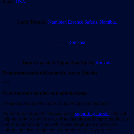
Pace
,
USA
Lucie Trottier
,
Namibian Essence Safaris, Namibia,
… … …,
Romania
Topan Lucian
&
Topan Ana Maria
,
Romania
Preparation and publication by
Aaron Shustin
***
From the site’
s
founder and administrator
:
Please send complete names to undersign some pictures
Do not forget about the importance of
supporting the site
This will
help not only to pay the costs of maintaining and improving the site
and its modernization, as well as encouraging the most active
authors, but also to implement a number of charity projects.