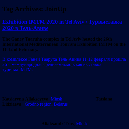
Tag Archives:
JoinUp
Exhibition IMTM 2020 in Tel Aviv / Турвыставка
2020 в Тель-Авиве
The Ganey Taaruha complex in Tel Aviv hosted the 26th
International Mediterranean Tourism Exhibition IMTM on the
11-12 of February.
В комплексе Ганей Тааруха Тель-Авива 11-12 февраля прошла
26-я международная средиземноморская выставка
туризма IMTM.
Katsiaryna Aliakseyeva
,
Minsk
Tatsiana
Lidziaeva
,
Grodno region, Belarus
Aliaksandr Tru
s,
Minsk