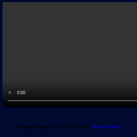
Evgeny Merguzov
&
Valery Kolek
,
Klezmer Israel