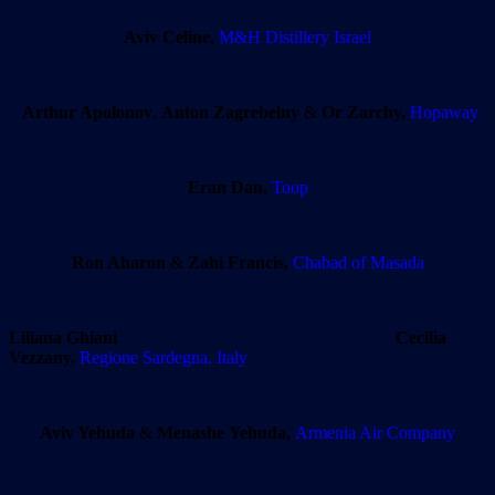
Aviv Celine,
M&H Distillery Israel
Arthur Apolonov
,
Anton Zagrebelny
&
Or Zarchy,
Hopaway
Eran Dan,
Toop
Ron Aharon
&
Zahi Francis,
Chabad of Masada
Liliana Ghiani
Cecilia
Vezzany,
Regione Sardegna, Italy
Aviv Yehuda
&
Menashe Yehuda,
Armenia Air Company