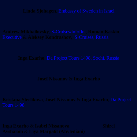
Linda Sjohagen
,
Embassy of Sweden in Israel
Andrew Mikhailovsky
,
S-Cruises/Infoflot
,
Roman Kaskin
,
Executive
&
Aleksey Kondrashov
,
S-Cruises, Russia
Inga Exarho
,
Da Project Tours 1498, Sochi, Russia
Josef Nissanov
&
Inga Exarho
Kristana Sterlikova
,
Josef Nissanov
&
Inga Exarho
,
Da Project
Tours 1498
Inga Exarho
&
Isabel Nissanova
Shirel
Avshalom
&
Liya Margalit (Ahvlediani)