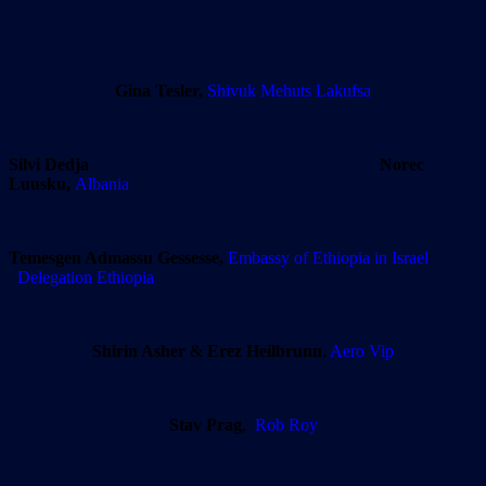
Gina Tesler,
Shivuk Mehuts Lakufsa
Silvi Dedja
Norec
Luusku,
Albania
Temesgen Admassu Gessesse,
Embassy of Ethiopia
in Israel
Delegation Ethiopia
Shirin Asher
&
Erez Heilbrunn
,
Aero Vip
Stav Prag
,
Rob Roy