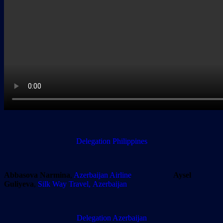
Delegation
Philippines
Abbasova Narmina
,
Azerbaijan Airline
Aysel
Guliyeva
,
Silk Way Travel, Azerbaijan
Delegation
Azerbaijan