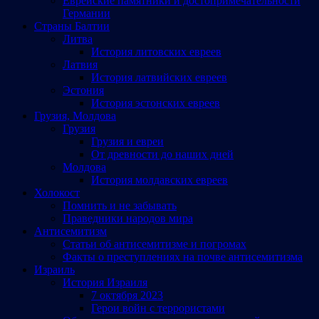
Еврейские памятники и достопримечательности
Германии
Страны Балтии
Литва
История литовских евреев
Латвия
История латвийских евреев
Эстония
История эстонских евреев
Грузия, Молдова
Грузия
Грузия и евреи
От древности до наших дней
Молдова
История молдавских евреев
Холокост
Помнить и не забывать
Праведники народов мира
Антисемитизм
Статьи об антисемитизме и погромах
Факты о преступлениях на почве антисемитизма
Израиль
История Израиля
7 октября 2023
Герои войн с террористами