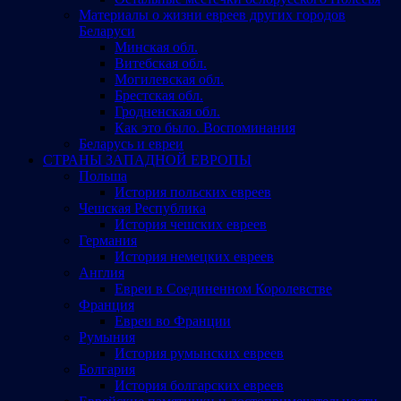
Материалы о жизни евреев других городов
Беларуси
Минская обл.
Витебская обл.
Могилевская обл.
Брестская обл.
Гродненская обл.
Как это было. Воспоминания
Беларусь и евреи
СТРАНЫ ЗАПАДНОЙ ЕВРОПЫ
Польша
История польских евреев
Чешская Республика
История чешских евреев
Германия
История немецких евреев
Англия
Евреи в Соединенном Королевстве
Франция
Евреи во Франции
Румыния
История румынских евреев
Болгария
История болгарских евреев