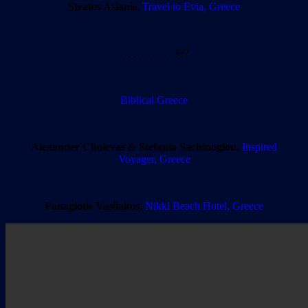
Stratos Aslanis
,
Travel to Evia, Greece
… … … … ???
Biblical Greece
Alexander Cholevas
&
Stefania Sachinoglou,
Inspired
Voyager, Greece
Panagiotis Vasilakos
,
Nikki Beach Hotel, Greece