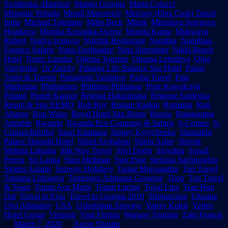
Swiderska -Harrison
,
Mango Georgia
,
Marta Colucci
,
Menashe Yehuda
,
Mendi Marcovich
,
Mercury (Ebix Cash) Travel
India
,
Michael Toledano
,
Miho Beck
,
Minsk
,
Miroslava Seregova
Hoatkova
,
Monika Koszalka-Swierz
,
Motoki Kurita
,
Mukwaya
Robert
,
Nadya Ivanova
,
Nalchik Restaurant
,
Namibia
,
Namibian
Essence Safaris
,
Nana Dzebuadze
,
Neta Shermister
,
Nikki Beach
Hotel
,
Norec Luusku
,
Odessa Tourism
,
Oksana Lebedeva
,
Olga
Vasylenko
,
Or Zarchy
,
Palanga Life Balance Spa Hotel
,
Palast
Tours & Travels
,
Panagiotis Vasilakos
,
Pasha Travel
,
Pata
Marketing
,
Philippines
,
Phillipos Philippou
,
Piotr Kowalczyk
,
Poland
,
Punett Kapoor
,
Reginal Hakizimana
,
Regione Sardegna
,
Resort & Spa NEMO
,
Rob Roy
,
Roman Kaskin
,
Romania
,
Ron
Aharon
,
Ron Waiss
,
Royal Hotel San Remo
,
Russia
,
Rutagarama
Aimable
,
Rwanda
,
Rwanda Eco Company & Safaris
,
S-Cruises
,
S-
Cruises/Infoflot
,
Saori Kitamura
,
Sergey Kyrychenko
,
Shamakhi
Palace Sharadil Hotel
,
Shirel Avshalom
,
Shirin Asher
,
Shivuk
Mehuts Lakufsa
,
Silk Way Travel
,
Silvi Dedja
,
Slovakia
,
Sonali
Perera
,
Sri Lanka
,
Staci Mellman
,
Stav Prag
,
Stefania Sachinoglou
,
Stratos Aslanis
,
Sunway Holidays
,
Tamar Mjavanadze
,
Tari Travel
,
Tatsiana Lidziaeva
,
Temesgen Admassu Gessesse
,
Toop
,
Top Travel
& Tours
,
Topan Ana Maria
,
Topan Lucian
,
Toval Lipa
,
Tran Huu
Dat
,
Travel to Evia
,
Travel to Georgia 2010
,
Tripjunction
,
Ukraine
,
Ulvi Ahmadov
,
USA
,
Uzbekistan Airways
,
Valery Kolek
,
Vertex
Hotel Group
,
Vietnam
,
Visit Florida
,
Warsaw Tourism
,
Zahi Francis
on
March 7, 2020
by
Aaron Shustin
.