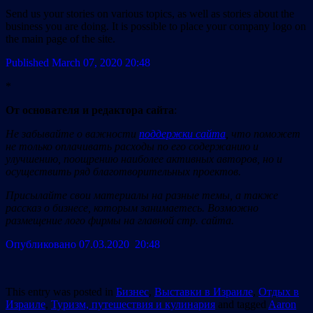
Send us your stories on various topics, as well as stories about the
business you are doing. It is possible to place your company logo on
the main page of the site.
Published March 07, 2020
20:48
*
От основателя и редактора сайта
:
Не забывайте о важности
поддержки сайта
, что поможет
не только оплачивать расходы по его содержанию и
улучшению, поощрению наиболее активных авторов, но и
осуществить ряд благотворительных проектов.
Присылайте свои материалы на разные темы, а также
рассказ о бизнесе, которым занимаетесь. Возможно
размещение лого фирмы на главной стр. сайта.
Опубликовано 07.03.2020 20:48
This entry was posted in
Бизнес
,
Выставки в Израиле
,
Отдых в
Израиле
,
Туризм, путешествия и кулинария
and tagged
Aaron