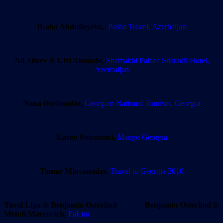
ILaha Abdullayeva,
Pasha Travel, Azerbaijan
Ali Aliyev
&
Ulvi Ahmado
,
Shamakhi Palace Sharadil Hotel,
Azerbaijan
Nana Dzebuadze,
Georgian National Tourism, Georgia
Karen Petrosiani,
Mango Georgia
Tamar Mjavanadze,
Travel to Georgia 2010
Toval Lipa
&
Benjamin Osterlind
Benjamin Osterlind
&
Mendi Marcovich,
Falcon