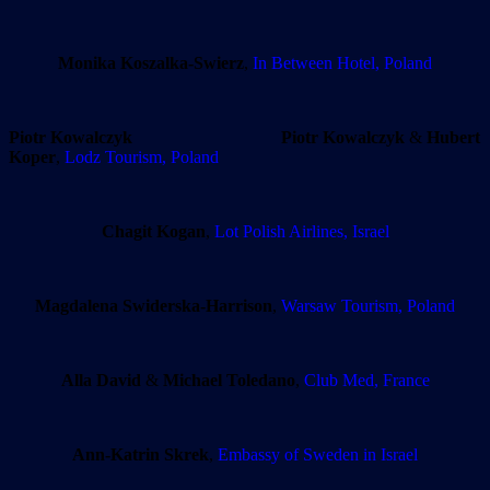
Monika Koszalka-Swierz
,
In Between Hotel, Poland
Piotr Kowalczyk
Piotr Kowalczyk
&
Hubert
Koper
,
Lodz Tourism, Poland
Chagit Kogan
,
Lot Polish Airlines, Israel
Magdalena Swiderska-Harrison
,
Warsaw Tourism, Poland
Alla David
&
Michael Toledano
,
Club Med, France
Ann-Katrin Skrek
,
Embassy of Sweden in Israel