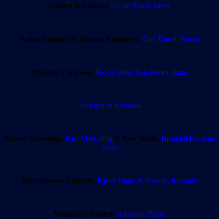
Dmitry Rachman,
Guide Tours, Israel
Nadya Ivanova
&
Oksana Lebedeva,
Tari Travel, Russia
Arianna Canavese,
Royal Hotel San Remo, Israel
Delegation
Rwanda
Butera Masamba,
Pata Marketing
&
Ron Waiss,
Beautiul Rwanda
Tours
Rutagarama Aimable,
Palast Tours & Travels, Rwanda
Mukwaya Robert,
Albertine Tours