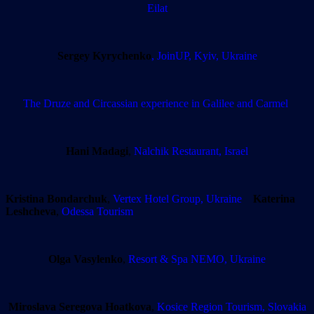
Eilat
Sergey Kyrychenko
, JoinUP, Kyiv, Ukraine
The Druze and Circassian experience in Galilee and Carmel
Hani Madagi
,
Nalchik Restaurant, Israel
Kristina Bondarchuk
,
Vertex Hotel Group, Ukraine
Katerina
Leshcheva
,
Odessa Tourism
Olga Vasylenko
,
Resort & Spa NEMO, Ukraine
Miroslava Seregova Hoatkova
,
Kosice Region Tourism, Slovakia