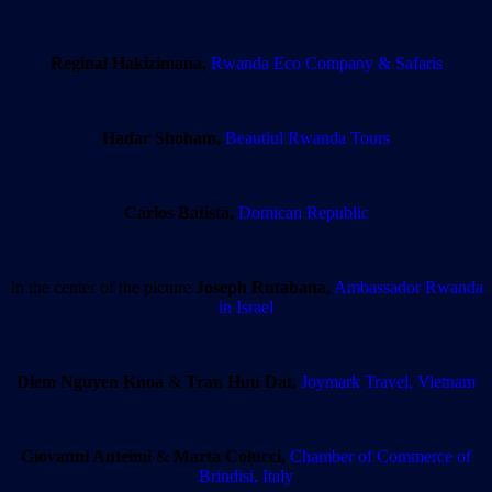
Reginal Hakizimana,
Rwanda Eco Company & Safaris
Hadar Shoham,
Beautiul Rwanda Tours
Carlos Batista,
Domican Republic
In the center of the picture
Joseph Rutabana
,
Ambassador Rwanda
in Israel
Diem Nguyen Knoa
&
Tran Huu Dat,
Joymark Travel, Vietnam
Giovanni Anteimi
&
Marta Colucci,
Chamber of Commerce of
Brindisi, Italy