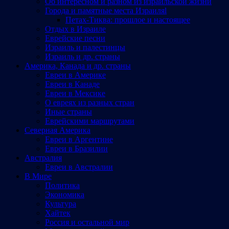
Об интересном и разном из израильской жизни
Города и памятные места Израиляl
Петах-Тиква: прошлое и настоящее
Отдых в Израиле
Еврейские песни
Израиль и палестинцы
Израиль и др. страны
Америка, Канада и др. страны
Евреи в Америке
Евреи в Канаде
Евреи в Мексике
О евреях из разных стран
Иные страны
Еврейскими маршрутами
Северная Америка
Евреи в Аргентине
Евреи в Бразилии
Австралия
Евреи в Австралии
В Мире
Политика
Экономика
Культура
Хайтек
Россия и остальной мир