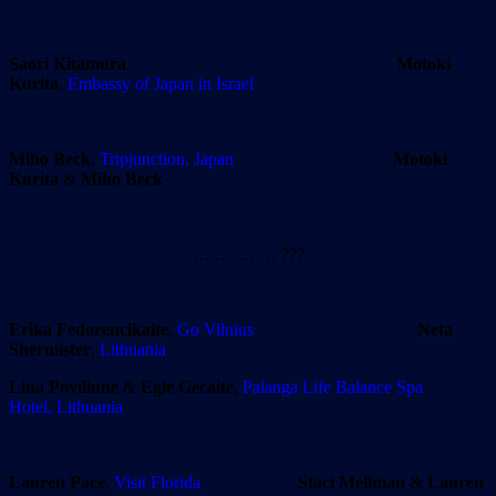
Saori Kitamura
Motoki
Kurita
,
Embassy of Japan in Israel
Miho Beck
,
Tripjunction, Japan
Motoki
Kurita
&
Miho Beck
… … … … ???
Erika Fedorencikaite
,
Go Vilnius
Neta
Shermister
,
Lithuania
Lina Poviliune
&
Egle Gecaite
,
Palanga Life Balance Spa
Hotel, Lithuania
Lauren Pace
,
Visit Florida
Staci Mellman
&
Lauren