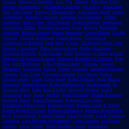
Shustin
,
Abbasova Narmina
,
Aero Vip
,
Albania
,
Albertine Tours
,
Aleksey Kondrashov
,
Alexander Cholevas
,
Ali Aliyev
,
Aliaksandr
Trus
,
Alla David
,
Andrew Mikhailovsky
,
Ann-Katrin Skrek
,
Anton
Zagrebelny
,
Arianna Canavese
,
Armenia Air Company
,
Arthur
Apolonov
,
Aviv Celine
,
Aviv Yehuda
,
Aysel Guliyeva
,
Azerbaijan
,
Azerbaijan Airline
,
Beautiul Rwanda Tours
,
Belarus
,
Benjamin
Osterlind
,
Biblical Greece
,
Butera Masamba
,
Carlos Batista
,
Cecilia
Vezzany
,
Chabad of Masada
,
Chagit Kogan
,
Chamber of
Commerce of Brindisi
,
Club Med
,
Cyprus
,
Da Project Tours 1498
,
Deepak Choudhary
,
Diem Nguyen Knoa
,
Dmitry Rachman
,
Domican Republic
,
Egle Gecaite
,
Eilat
,
Embassy of Japan in Israel
,
Embassy of Sweden in Israel
,
Embassy Republic of Ethiopia
,
Eran
Dan
,
Erez Heilbrunn
,
Erika Fedorencikaite
,
Ethiopia
,
Evgeny
Merguzov
,
Executive
,
Falcon
,
France
,
Georgia
,
Georgian National
Tourism
,
Gina Tesler
,
Giovanni Anteimi
,
Go Vilnius
,
Greece
,
Grodno region
,
Guide Tours Israel
,
Hadar Shoham
,
Hani Madagi
,
Hopaway
,
Hubert Koper
,
ILaha Abdullayeva
,
Ilia Klempert
,
In
Between Hotel
,
India
,
Inga Exarho
,
Inspired Voyager
,
Isabel
Nissanova
,
Italy
,
Japan
,
JoinUp
,
Josef Nissanov
,
Joseph Rutabana
,
Joymark Travel
,
Karen Petrosiani
,
Katerina Leshcheva
,
Katsiaryna Aliakseyeva
,
Klezmer Israel
,
Korona Tours & Travel
,
Kosice Region Tourism
,
Kristana Sterlikova
,
Kristina Bondarchuk
,
Kyiv
,
Lauren Pace
,
Liliana Ghiani
,
Lina Poviliune
,
Linda Sjohagen
,
Lithuania
,
Liya Margalit (Ahvlediani)
,
Lodz Tourism
,
Lot Polish
Airlines
,
Lucie Trottier
,
M&H Distillery Israel
,
Magdalena