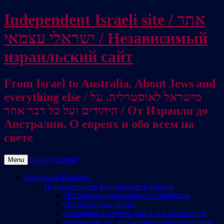
Independent Israeli site / אתר
ישראלי עצמאי / Независимый
израильский сайт
From Israel to Australia. About Jews and
everything else / מישראל לאוסטרליה. על
היהודים ועל כל דבר אחר / От Израиля до
Австралии. О евреях и обо всем на
свете
Skip to content
Menu
Еврейская Беларусь
История евреев Калинкович и района
История калинковичского еврейства
Послевоенная жизнь
Сохраним в памяти дом и его обитателей
Вспомним тех, кто оставил след в истории