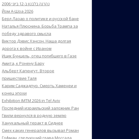
נהרגה בלבנון ב-12 ביוני 2006
Йом А-Шоа 2026
Берл Лазар о политике и русской бане
Наталья Плюснина. Борьба Трампа за
победу здравого смысла
Виктор Дэвис Хэнсон. Наша долгая
дорога к войне с Ираном
Ицик Бунцель, отец погибшего в Газе
Амита, к Ронену Бару
Альберт Капенгут. Второе
пришествие Таля
Карим Саджадпур. Смерть Хаменеи и
конец эпохи
Exhibition IMTM 2026 in Tel Aviv
Последний израильский заложник Ран
Гвили вернулся в родную землю
Ханукальный теракт в Сиднее
Смех каких генералов вызывал Роман
Гофман, следующий глава Моссада