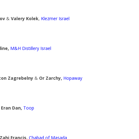
ov
&
Valery Kolek
,
Klezmer Israel
line,
M&H Distillery Israel
ton Zagrebelny
&
Or Zarchy,
Hopaway
Eran Dan,
Toop
Zahi Francis,
Chabad of Masada