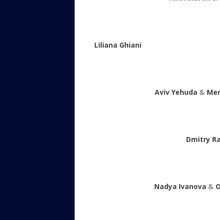
Liliana Ghiani
Aviv Yehuda
&
Men
Dmitry R
Nadya Ivanova
&
O