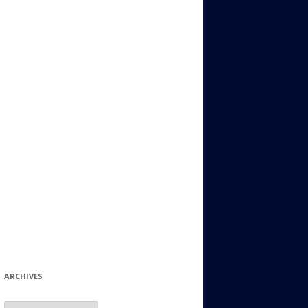
ИДИШ
СТАЛЬНОЙ МИР
ЕВРЕЙСКИЕ ПРИТЧИ
НЫЙ ТЕРРОРИЗМ
ОНИ ОСТАВИЛИ СВОЙ СЛЕД В
ИСТОРИИ
ИНТЕРЕСНЫЕ СУДЬБЫ
ЕВРЕЙСКОЕ
КОЛЛЕКЦИОНИРОВАНИЕ:
ФИЛАТЕЛИЯ, ЗНАЧКИ И ДР.
МАТЕРИАЛЫ НА РАЗНЫЕ ТЕМЫ
ГЕНЕАЛОГИЯ И ПОИСКИ КОРНЕЙ
ARCHIVES
Archives