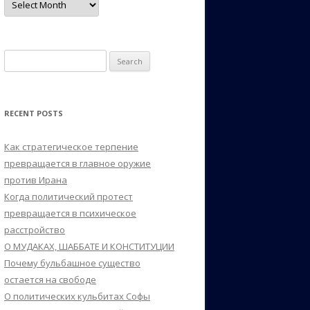
Search
for:
RECENT POSTS
Как стратегическое терпение
превращается в главное оружие
против Ирана
Когда политический протест
превращается в психическое
расстройство
О МУДАКАХ, ШАББАТЕ И КОНСТИТУЦИИ
Почему бульбашное существо
остается на свободе
О политических кульбитах Софы