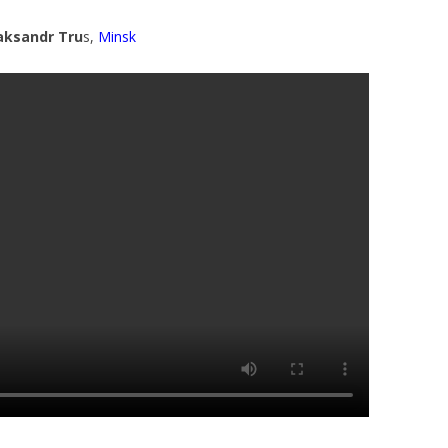
aksandr Tru
s,
Minsk