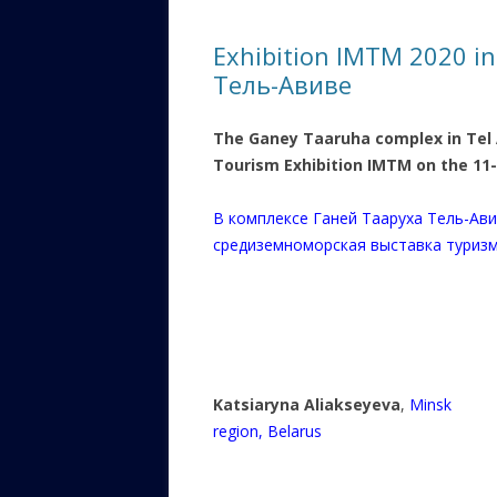
ЕВРЕЙС
Exhibition IMTM 2020 in
КАЛИНК
Тель-Авиве
ОЗАРИ
The Ganey Taaruha complex in Tel 
ИНФОРМ
Tourism Exhibition IMTM on the 11-
САЙТУ
В комплексе Ганей Тааруха Тель-Ав
ВАШИ П
средиземноморская выставка туриз
Katsiaryna Aliakseyeva
,
Minsk
region, Belarus