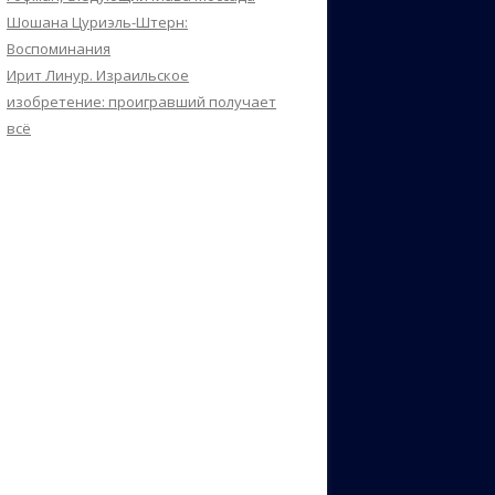
Шошана Цуриэль-Штерн:
Воспоминания
Ирит Линур. Израильское
изобретение: проигравший получает
всё