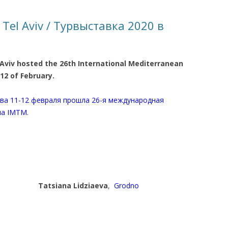
КАЯ ЖИЗНЬ В
 Tel Aviv / Турвыставка 2020 в
ОВИЧАХ СЕЙЧАС
ЧИ
Aviv hosted the 26th International Mediterranean
АЦИЯ К СТАРОМУ
12 of February.
ива 11-12 февраля прошла 26-я международная
ИСЬМА
ОТЗЫВЫ, ПРЕДЛОЖЕНИЯ,
ма IMTM.
УТОЧНЕНИЯ, ДОПОЛНЕНИЯ
КТО КОГО ИЩЕТ
Tatsiana Lidziaeva
,
Grodno