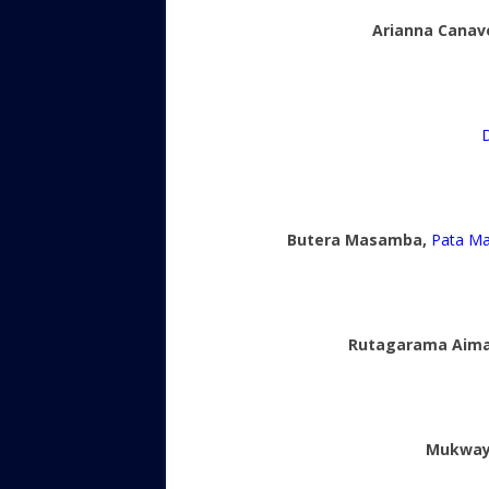
Arianna Canav
Butera Masamba,
Pata Ma
Rutagarama Aima
Mukway