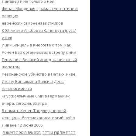
Ландвер и не только о ней
Финал Мондиаля, драма в Аргентине и
реакция
еврейских самоненавистников
К 82-летию Альберта Капенгута (русс/
итал)
Ицик Бунцель в Кнессете о том, как
Ронен Бар организовал встречу с ним
Германия: Великий исход, написанный
шепотом
Резонансное убийство в Петах-Тикве
Иману Биньямина Залки в День
независимости
«Русскоязычные СМИ в Германии»:
вчера, сегодня, завтра
В память Керен Тандлер, первой
женщины-бортмеханика, погибшей в
Ливане 12 июня 2006
לזכרה של קרן טנדלר, מכונאית מוטסת ראשונה,