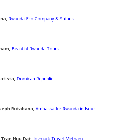
ana,
Rwanda Eco Company & Safaris
ham,
Beautiul Rwanda Tours
atista,
Domican Republic
seph Rutabana
,
Ambassador Rwanda in Israel
&
Tran Huu Dat,
Joymark Travel, Vietnam