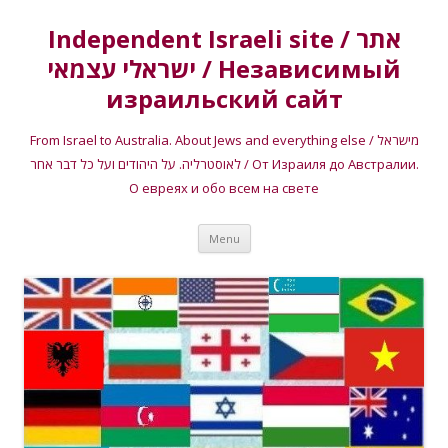
Independent Israeli site / אתר
ישראלי עצמאי / Независимый
израильский сайт
From Israel to Australia. About Jews and everything else / מישראל
לאוסטרליה. על היהודים ועל כל דבר אחר / От Израиля до Австралии.
О евреях и обо всем на свете
Skip
Menu
to
content