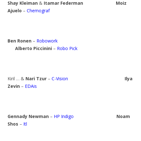
Shay Kleiman
&
Itamar Federman
Moiz
Ajuelo
–
Chemograf
Ben Ronen
–
Robowork
Alberto Piccinini
–
Robo Pick
Kiril … &
Nari Tzur
–
C-Vision
Ilya
Zevin
–
EDAis
Gennady Newman
–
HP Indigo
Noam
Shos
–
Itl