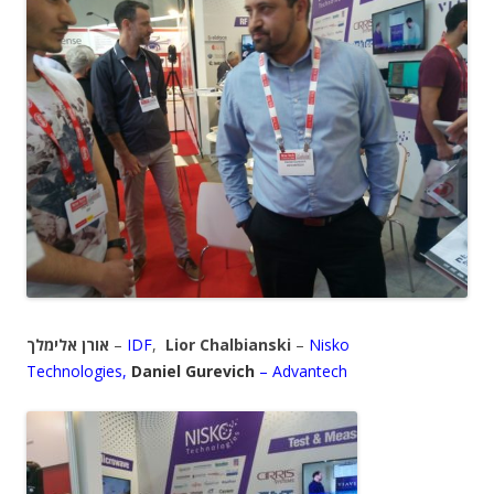
אורן אלימלך
–
IDF
,
Lior
Chalbianski
–
Nisko
Technologies,
Daniel Gurevich
– Advantech