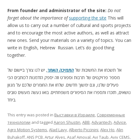
From founder and administrator of the site:
Do not
forget about the importance of
supporting the site
This will
allow us to carry out a number of cultural and sports projects
and to encourage the most active authors, as well as attract
new ones. Send your materials on a variety of topics. You can
write in English, Hebrew Russian. Let’s do good thing
together.
אל תשכחו את החשיבות של
התמיכה האתר
, יש לנו צורך ביישום של
מספר פרויקטים של תרבות וספורט וזה יספק הזדמנות לכותבים הכי
פעילים שלנו, וגם ימשוך חדשים. שלחו את החומרים שלכם על מגוון
נושאים, תזכרו ותספרו את הסיפורים משפחתיים. בואו נעשה מעשים טובים
ביחד.
This entry was posted in
Выставки в Израиле
,
Современные
технологии
and tagged
Aaron Shustin
,
ABB
,
Advantech
,
Advice
,
Agro Motion Systems
,
Alad Lavy
,
Alberto Piccinini
,
Alex Ho
,
Alin
Buhakoff
,
ANS PCB
,
Artur Alves
,
Asaf Amoyal
,
Avi Taub
,
Aviv CEMS
,