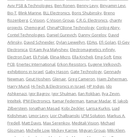
Aviv PSB & Technologies
,
Ben Ronen
,
Benny Levy
,
Binyamin Levi
,
Bio-T
,
Blink Marine
,
BLL Electronics
,
Boris Shubinsky
,
Breno
Rozenberg
,
C-Vision
,
C-Vision Group
,
C.R.G. Electronics
,
charity
projects
,
Chemograf
,
ChinaPCBone Technology
,
Conlog Abiry
,
Contel Technologies
,
Daniel Gurevich
,
Danny Gorelov
,
David
Arlinsky
,
David Schneider
,
Dylan Liewellyn
,
EDAis
,
Efi Golan
,
El-Gev
Electronica
,
El-Kam Ilya Malyshev
,
Electromagnetics infinity
,
Electron Dart
,
Eli Polak
,
Elina-Micro
,
Ella Kricheli
,
Emg-Soft
,
Emix
PCB
,
Enertec International
,
Erkon Resistors
,
Eugene Velkovich
,
exhibitions in Israel
,
Gaby Hason
,
Gate Technology
,
Gennady
Newman
,
Geut Hoshen
,
Glenair
,
Greg Cameron
,
Haim Zeherman
,
Harry Mund
,
Hi-Tech & Electronics in Israel
,
HP Indigo
,
Ido
Ashkenazi
,
Igor Bagrov
,
Igor Shulman
,
Ilan Rokban
,
Ilya Zevin
,
Inteltek
,
IPM Electronics
,
Itamar Federman
,
Itamar Madar
,
Itl
,
Jakob
Zilberstein
,
Jonathan Masad
,
Kobi Zeckler
,
Larisa Kurkis
,
Liad
Kidishman
,
Limor Levy
,
Lior Chalbianski
,
LPM Solution
,
Markus A.
Fredell
,
Matt Davis
,
Max Serenkov
,
Meditali Vision
,
Michael
Glozman
,
Michelle Low
,
Mickey Karnie
,
Migvan Group
,
Miki Klein
,