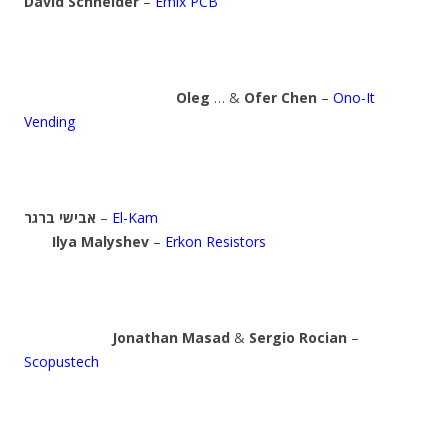
David Schneider
–
Emix PCB
Oleg
… &
Ofer Chen
–
Ono-It
Vending
אבישי ברגר
–
El-Kam
Ilya Malyshev
–
Erkon Resistors
Jonathan Masad
&
Sergio Rocian
–
Scopustech