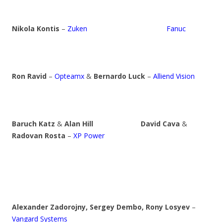
Nikola Kontis
–
Zuken
Fanuc
Ron Ravid
–
Opteamx
&
Bernardo Luck
–
Alliend Vision
Baruch Katz
&
Alan Hill
David Cava
&
Radovan Rosta
–
XP Power
Alexander Zadorojny, Sergey Dembo, Rony Losyev
–
Vangard Systems