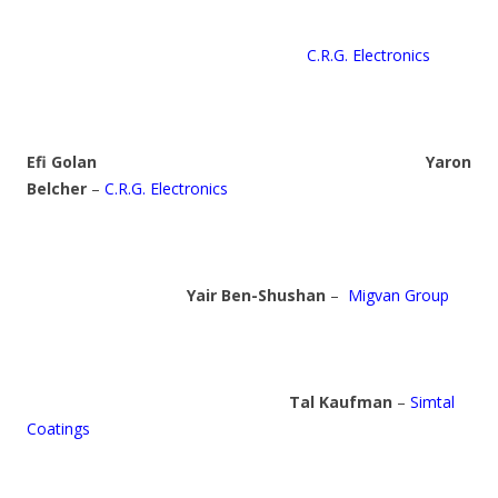
C.R.G. Electronics
Efi Golan
Yaron
Belcher
–
C.R.G. Electronics
Yair Ben-Shushan
–
Migvan Group
Tal Kaufman
–
Simtal
Coatings