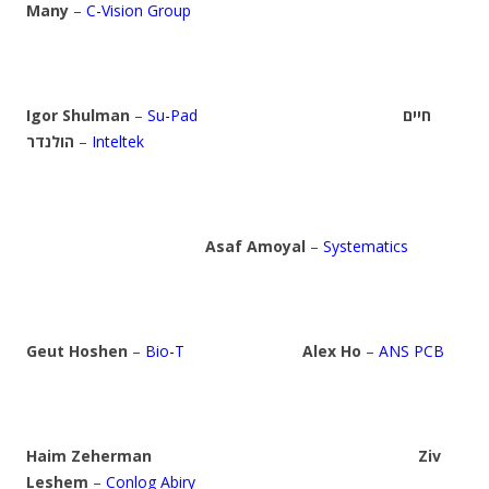
Many
–
C-Vision Group
Igor Shulman
–
Su-Pad
חיים
הולנדר
–
Inteltek
Asaf Amoyal
–
Systematics
Geut Hoshen
–
Bio-T
Alex Ho
–
ANS PCB
Haim Zeherman
Ziv
Leshem
–
Conlog Abiry