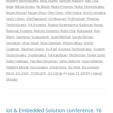
modern technologies
,
Moiz Ajuelo
,
Monzer Massry
,
Nari Tzur
,
Niggi
,
Nikola Kontis
,
Nir Bloch
,
Nisko Projects
,
Nisko Technologies
,
Noam Horvizt
,
Noam Shos
,
Ofer Chen
,
Ofer Peleg
,
Ono-It Vending
,
Oren Cohen
,
Orit Rapoport
,
Oz Maayan
,
PCB Design
,
Phoenix
Technologies
,
QA Systems
,
Radion Engineering
,
Radovan Rosta
,
Rational Systems
,
Relcom Systems
,
Robo Pick
,
Robowork
,
Ron
Many
,
Sanmina
,
Scopustech
,
Scott Mitchell
,
Sergio Rocian
,
Servitech
,
Shay Gilad
,
Shay Kleiman
,
Shlomi Albaz
,
Simtal
Coatings
,
Stephen Quinn
,
Su-Pad
,
Sysmop Technologies
,
System
Technologies
,
Systematics
,
Tal Kaufman
,
Tikshornet
,
Tomer Gold
,
Valery Babaev
,
Yair Ben-Shushan
,
Yaniv Aldoroti
,
Yaron Belcher
,
Yedidya Moyal
,
Yuri Liziakin
,
Ziontronics
,
Ziv Amit
,
Ziv Leshem
,
פרוטק
,
יהודה כהן
,
חיים הולנדר
,
אבישי ברגר
on
June 13, 2019
by
Aaron
Shustin
.
lot & Embedded Solution conference. 16