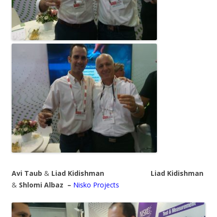
Avi Taub
&
Liad Kidishman
Liad Kidishman
&
Shlomi Albaz
–
Nisko Projects