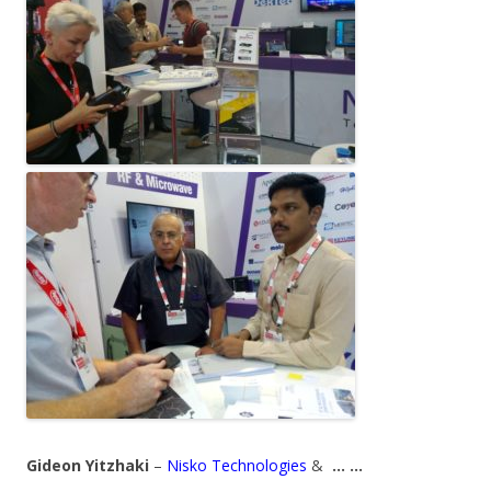
Gideon Yitzhaki
–
Nisko Technologies
&
… …