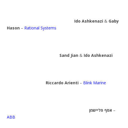
Ido Ashkenazi
&
Gaby
Hason
–
Rational Systems
Sand Jian
&
Ido Ashkenazi
Riccardo Arienti
–
Blink Marine
אסף פליישמן
–
ABB