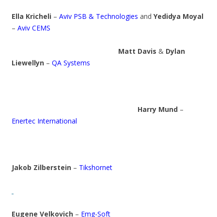
Ella Kricheli
–
Aviv PSB & Technologies
and
Yedidya Moyal
–
Aviv CEMS
Matt Davis
&
Dylan
Liewellyn
–
QA Systems
Harry Mund
–
Enertec International
Jakob Zilberstein
–
Tikshornet
Eugene Velkovich
–
Emg-Soft