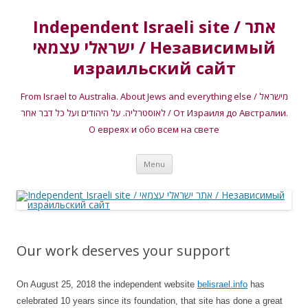
Independent Israeli site / אתר
ישראלי עצמאי / Независимый
израильский сайт
From Israel to Australia. About Jews and everything else / מישראל
לאוסטרליה. על היהודים ועל כל דבר אחר / От Израиля до Австралии.
О евреях и обо всем на свете
Skip
Menu
to
content
Our work deserves your support
On August 25, 2018 the independent website
belisrael.info
has
celebrated 10 years since its foundation, that site has done a great