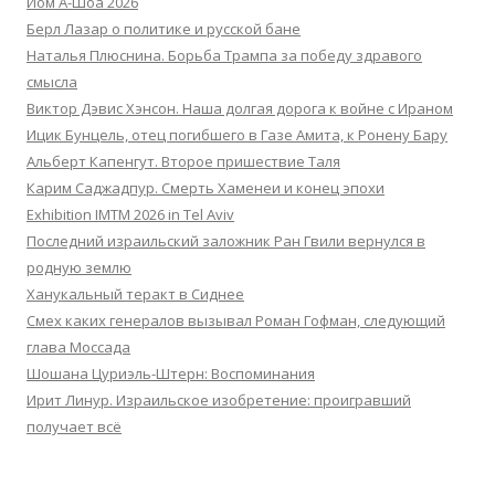
Йом А-Шоа 2026
Берл Лазар о политике и русской бане
Наталья Плюснина. Борьба Трампа за победу здравого
смысла
Виктор Дэвис Хэнсон. Наша долгая дорога к войне с Ираном
Ицик Бунцель, отец погибшего в Газе Амита, к Ронену Бару
Альберт Капенгут. Второе пришествие Таля
Карим Саджадпур. Смерть Хаменеи и конец эпохи
Exhibition IMTM 2026 in Tel Aviv
Последний израильский заложник Ран Гвили вернулся в
родную землю
Ханукальный теракт в Сиднее
Смех каких генералов вызывал Роман Гофман, следующий
глава Моссада
Шошана Цуриэль-Штерн: Воспоминания
Ирит Линур. Израильское изобретение: проигравший
получает всё