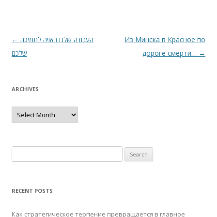
Post
←
העבודה שלנו ראויה לתמיכה
Из Минска в Красное по
navigation
שלכם
дороге смерти…
→
ARCHIVES
Archives
Search
for:
RECENT POSTS
Как стратегическое терпение превращается в главное