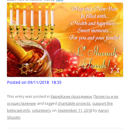
Posted on 09/11/2018 18:35
This entry was posted in
Еврейские праздники
,
Проекты и их
осуществление
and tagged
charitable projects
,
support the
belisrael.info
,
volunteers
on
September 11, 2018
by
Aaron
Shustin
.