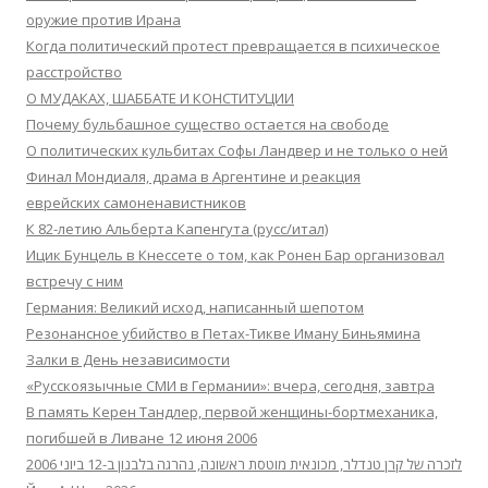
оружие против Ирана
Когда политический протест превращается в психическое
расстройство
О МУДАКАХ, ШАББАТЕ И КОНСТИТУЦИИ
Почему бульбашное существо остается на свободе
О политических кульбитах Софы Ландвер и не только о ней
Финал Мондиаля, драма в Аргентине и реакция
еврейских самоненавистников
К 82-летию Альберта Капенгута (русс/итал)
Ицик Бунцель в Кнессете о том, как Ронен Бар организовал
встречу с ним
Германия: Великий исход, написанный шепотом
Резонансное убийство в Петах-Тикве Иману Биньямина
Залки в День независимости
«Русскоязычные СМИ в Германии»: вчера, сегодня, завтра
В память Керен Тандлер, первой женщины-бортмеханика,
погибшей в Ливане 12 июня 2006
לזכרה של קרן טנדלר, מכונאית מוטסת ראשונה, נהרגה בלבנון ב-12 ביוני 2006