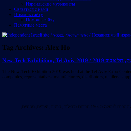
Израильские музыканты
Cвязаться с нами
Помощь сайту
Помощь сайту
Памятные места
Tag Archives:
Alex Ho
New-Tech Exhibition, Tel Aviv 20
The New-Tech Exhibition 2019 was held at the Tel Aviv Expo Center on
companies, representatives, manufacturers, distributors, retailers, sup
תערוכת ניו-טק 2019 התקיימה במרכז אקספו בתל אביב ב-28-29 במאי. זוהי התערוכה המרכזית והגדולה ביותר של היי-טק ואלקטרוניקה בישראל, בהשתתפות למעלה מ -150 חברות מובילות, נציגים, יצרנים, מפיצים,