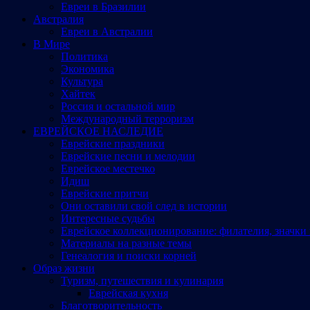
Евреи в Бразилии
Австралия
Евреи в Австралии
В Мире
Политика
Экономика
Культура
Хайтек
Россия и остальной мир
Международный терроризм
ЕВРЕЙСКОЕ НАСЛЕДИЕ
Еврейские праздники
Еврейские песни и мелодии
Еврейское местечко
Идиш
Еврейские притчи
Они оставили свой след в истории
Интересные судьбы
Еврейское коллекционирование: филателия, значки 
Материалы на разные темы
Генеалогия и поиски корней
Образ жизни
Туризм, путешествия и кулинария
Еврейская кухня
Благотворительность