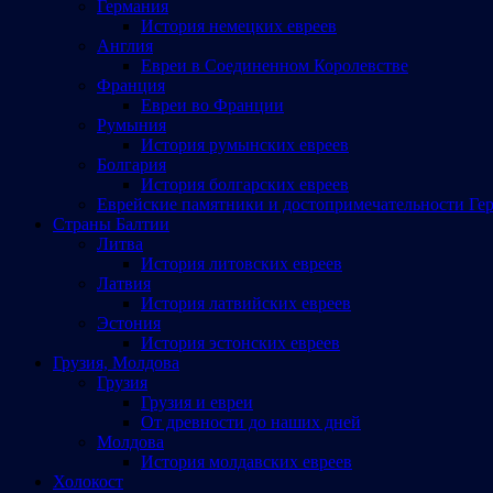
Германия
История немецких евреев
Англия
Евреи в Соединенном Королевстве
Франция
Евреи во Франции
Румыния
История румынских евреев
Болгария
История болгарских евреев
Еврейские памятники и достопримечательности Ге
Страны Балтии
Литва
История литовских евреев
Латвия
История латвийских евреев
Эстония
История эстонских евреев
Грузия, Молдова
Грузия
Грузия и евреи
От древности до наших дней
Молдова
История молдавских евреев
Холокост