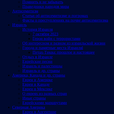
Помнить и не забывать
Праведники народов мира
Антисемитизм
Статьи об антисемитизме и погромах
Факты о преступлениях на почве антисемитизма
Израиль
История Израиля
7 октября 2023
Герои войн с террористами
Об интересном и разном из израильской жизни
Города и памятные места Израиляl
Петах-Тиква: прошлое и настоящее
Отдых в Израиле
Еврейские песни
Израиль и палестинцы
Израиль и др. страны
Америка, Канада и др. страны
Евреи в Америке
Евреи в Канаде
Евреи в Мексике
О евреях из разных стран
Иные страны
Еврейскими маршрутами
Северная Америка
Евреи в Аргентине