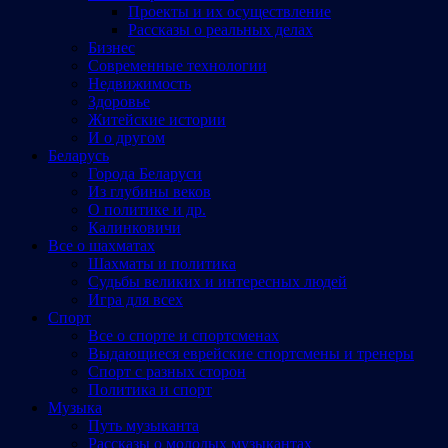
Проекты и их осуществление
Рассказы о реальных делах
Бизнес
Современные технологии
Недвижимость
Здоровье
Житейские истории
И о другом
Беларусь
Города Беларуси
Из глубины веков
О политике и др.
Калинковичи
Все о шахматах
Шахматы и политика
Судьбы великих и интересных людей
Игра для всех
Спорт
Все о спорте и спортсменах
Выдающиеся еврейские спортсмены и тренеры
Спорт с разных сторон
Политика и спорт
Музыка
Путь музыканта
Рассказы о молодых музыкантах