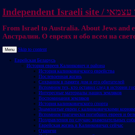
From Israel to Australia. About Jews and everything else / . על היהודים ועל כל דבר אחר
Австралии. О евреях и обо всем на свет
Skip to content
Menu
Еврейская Беларусь
История евреев Калинкович и района
История калинковичского еврейства
Послевоенная жизнь
Сохраним в памяти дом и его обитателей
Вспомним тех, кто оставил след в истории го
Интересные материалы наших земляков
Воспоминания земляков
История калинковичского спорта
Знаменитые евреи с калинковичскими корня
Вспомним трагически погибших евреев и бел
Поздравления по случаю знаменательных соб
Еврейская жизнь в Калинковичах сейчас
Озаричи