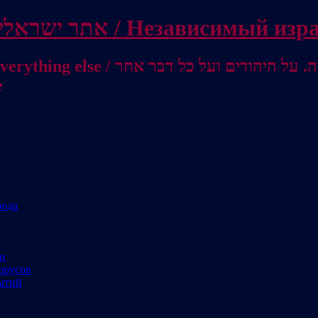
Independent Israeli site / אתר ישראלי עצמאי 
מישראל לאוסטרליה / От Израиля до
е
рода
ми
орусов
ытий