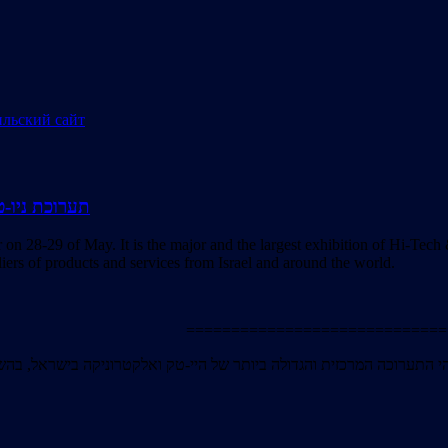
19 / תערוכת ניו-טק, תל אביב 2019
 28-29 of May. It is the major and the largest exhibition of Hi-Tech 
pliers of products and services from Israel and around the world.
=============================