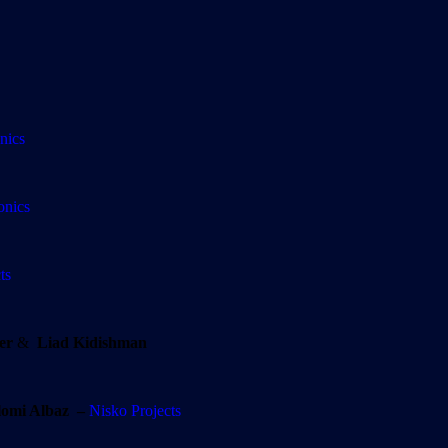
nics
onics
ts
r
&
Liad Kidishman
lomi Albaz
–
Nisko Projects