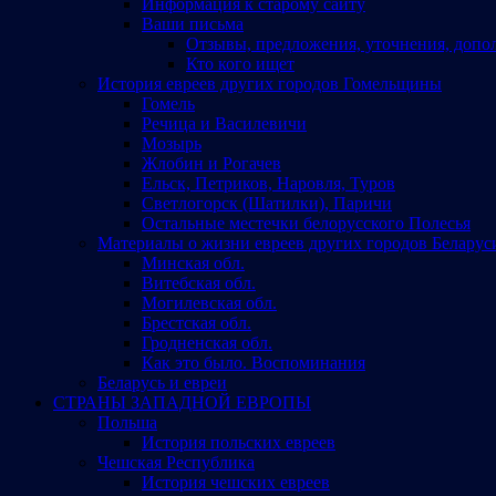
Информация к старому сайту
Ваши письма
Отзывы, предложения, уточнения, допо
Кто кого ищет
История евреев других городов Гомельщины
Гомель
Речица и Василевичи
Мозырь
Жлобин и Рогачев
Ельск, Петриков, Наровля, Туров
Светлогорск (Шатилки), Паричи
Остальные местечки белорусского Полесья
Материалы о жизни евреев других городов Беларус
Минская обл.
Витебская обл.
Могилевская обл.
Брестская обл.
Гродненская обл.
Как это было. Воспоминания
Беларусь и евреи
СТРАНЫ ЗАПАДНОЙ ЕВРОПЫ
Польша
История польских евреев
Чешская Республика
История чешских евреев