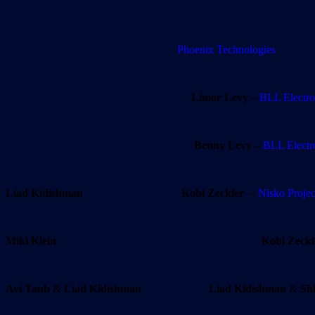
Phoenix Technologies
Limor Levy
–
BLL Electro
Benny Levy
–
BLL Electr
Liad Kidishman
Kobi Zeckler
–
Nisko Projec
Miki Klein Kobi Zeckle
Avi Taub
&
Liad Kidishman
Liad Kidishman
&
Sh