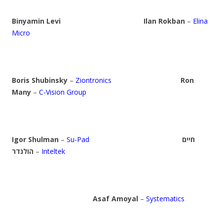
Binyamin Levi
Ilan Rokban
–
Elina
Micro
Boris Shubinsky
–
Ziontronics
Ron
Many
–
C-Vision Group
Igor Shulman
–
Su-Pad
חיים
הולנדר
–
Inteltek
Asaf Amoyal
–
Systematics