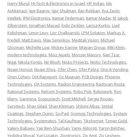
Harry Mund
,
Hi-Tech & Electronics in Israel
,
HP Indigo
,
Ido
Ashkenazi
,
Igor Bagrov
,
Igor Shulman
,
Ilan Rokban
,
Ilya Zevin
,
Inteltek
,
IPM Electronics
,
Itamar Federman
,
Itamar Madar
,
Itl
,
Jakob
Zilberstein
,
Jonathan Masad
,
Kobi Zeckler
,
Larisa Kurkis
,
Liad
Kidishman
,
Limor Levy
,
Lior Chalbianski
,
LPM Solution
,
Markus A.
Fredell
,
Matt Davis
,
Max Serenkov
,
Meditali Vision
,
Michael
Glozman
,
Michelle Low
,
Mickey Karnie
,
Migvan Group
,
Miki Klein
,
modern technologies
,
Moiz Ajuelo
,
Monzer Massry
,
Nari Tzur
,
Niggi
,
Nikola Kontis
,
Nir Bloch
,
Nisko Projects
,
Nisko Technologies
,
Noam Horvizt
,
Noam Shos
,
Ofer Chen
,
Ofer Peleg
,
Ono-It Vending
,
Oren Cohen
,
Orit Rapoport
,
Oz Maayan
,
PCB Design
,
Phoenix
Technologies
,
QA Systems
,
Radion Engineering
,
Radovan Rosta
,
Rational Systems
,
Relcom Systems
,
Robo Pick
,
Robowork
,
Ron
Many
,
Sanmina
,
Scopustech
,
Scott Mitchell
,
Sergio Rocian
,
Servitech
,
Shay Gilad
,
Shay Kleiman
,
Shlomi Albaz
,
Simtal
Coatings
,
Stephen Quinn
,
Su-Pad
,
Sysmop Technologies
,
System
Technologies
,
Systematics
,
Tal Kaufman
,
Tikshornet
,
Tomer Gold
,
Valery Babaev
,
Yair Ben-Shushan
,
Yaniv Aldoroti
,
Yaron Belcher
,
Yedidya Moyal
,
Yuri Liziakin
,
Ziontronics
,
Ziv Amit
,
Ziv Leshem
,