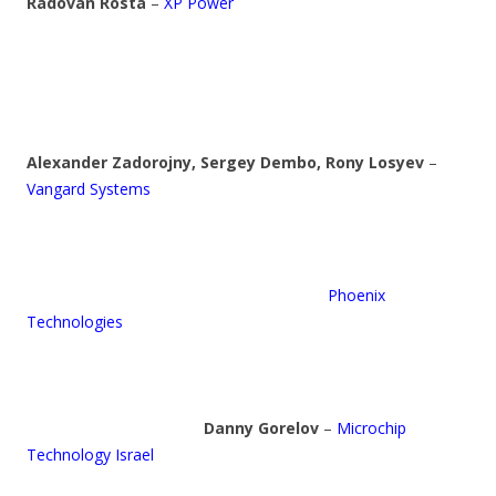
Radovan Rosta
–
XP Power
Alexander Zadorojny, Sergey Dembo, Rony Losyev
–
Vangard Systems
Phoenix
Technologies
Danny Gorelov
–
Microchip
Technology Israel