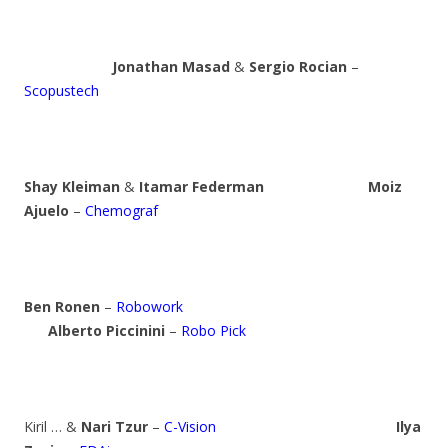
Jonathan Masad
&
Sergio Rocian
–
Scopustech
Shay Kleiman
&
Itamar Federman
Moiz
Ajuelo
–
Chemograf
Ben Ronen
–
Robowork
Alberto Piccinini
–
Robo Pick
Kiril … &
Nari Tzur
–
C-Vision
Ilya