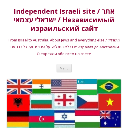
Independent Israeli site / אתר
ישראלי עצמאי / Независимый
израильский сайт
From Israel to Australia. About Jews and everything else / מישראל
לאוסטרליה. על היהודים ועל כל דבר אחר / От Израиля до Австралии.
О евреях и обо всем на свете
Skip
Menu
to
content