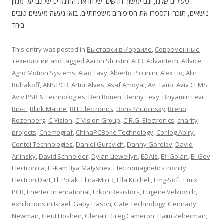
פעילים שלנו, וגם ימשוך חדשים. שלחו את החומרים שלכם על מגוון
נושאים, תזכרו ותספרו את הסיפורים משפחתיים. בואו נעשה מעשים טובים
ביחד.
This entry was posted in
Выставки в Израиле
,
Современные
технологии
and tagged
Aaron Shustin
,
ABB
,
Advantech
,
Advice
,
Agro Motion Systems
,
Alad Lavy
,
Alberto Piccinini
,
Alex Ho
,
Alin
Buhakoff
,
ANS PCB
,
Artur Alves
,
Asaf Amoyal
,
Avi Taub
,
Aviv CEMS
,
Aviv PSB & Technologies
,
Ben Ronen
,
Benny Levy
,
Binyamin Levi
,
Bio-T
,
Blink Marine
,
BLL Electronics
,
Boris Shubinsky
,
Breno
Rozenberg
,
C-Vision
,
C-Vision Group
,
C.R.G. Electronics
,
charity
projects
,
Chemograf
,
ChinaPCBone Technology
,
Conlog Abiry
,
Contel Technologies
,
Daniel Gurevich
,
Danny Gorelov
,
David
Arlinsky
,
David Schneider
,
Dylan Liewellyn
,
EDAis
,
Efi Golan
,
El-Gev
Electronica
,
El-Kam Ilya Malyshev
,
Electromagnetics infinity
,
Electron Dart
,
Eli Polak
,
Elina-Micro
,
Ella Kricheli
,
Emg-Soft
,
Emix
PCB
,
Enertec International
,
Erkon Resistors
,
Eugene Velkovich
,
exhibitions in Israel
,
Gaby Hason
,
Gate Technology
,
Gennady
Newman
,
Geut Hoshen
,
Glenair
,
Greg Cameron
,
Haim Zeherman
,