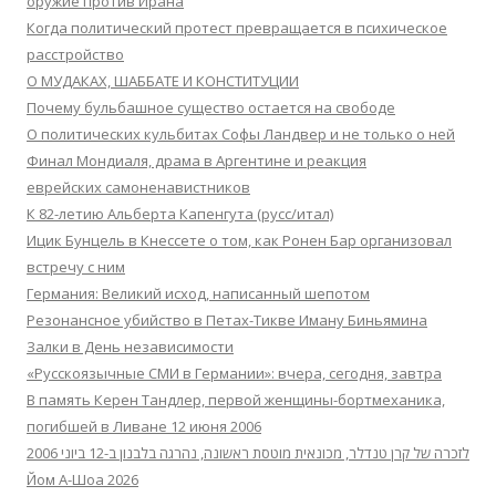
оружие против Ирана
Когда политический протест превращается в психическое
расстройство
О МУДАКАХ, ШАББАТЕ И КОНСТИТУЦИИ
Почему бульбашное существо остается на свободе
О политических кульбитах Софы Ландвер и не только о ней
Финал Мондиаля, драма в Аргентине и реакция
еврейских самоненавистников
К 82-летию Альберта Капенгута (русс/итал)
Ицик Бунцель в Кнессете о том, как Ронен Бар организовал
встречу с ним
Германия: Великий исход, написанный шепотом
Резонансное убийство в Петах-Тикве Иману Биньямина
Залки в День независимости
«Русскоязычные СМИ в Германии»: вчера, сегодня, завтра
В память Керен Тандлер, первой женщины-бортмеханика,
погибшей в Ливане 12 июня 2006
לזכרה של קרן טנדלר, מכונאית מוטסת ראשונה, נהרגה בלבנון ב-12 ביוני 2006
Йом А-Шоа 2026