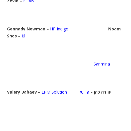
Zevin
–
EDAis
Gennady Newman
–
HP Indigo
Noam
Shos
–
Itl
Sanmina
Valery Babaev
–
LPM Solution
פרוטק
–
יהודה כהן