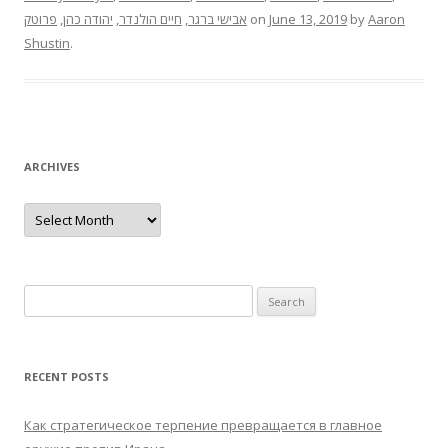
פרוטק
,
יהודה כהן
,
חיים הולנדר
,
אבישי ברגר
on
June 13, 2019
by
Aaron
Shustin
.
ARCHIVES
Archives
Search
for:
RECENT POSTS
Как стратегическое терпение превращается в главное