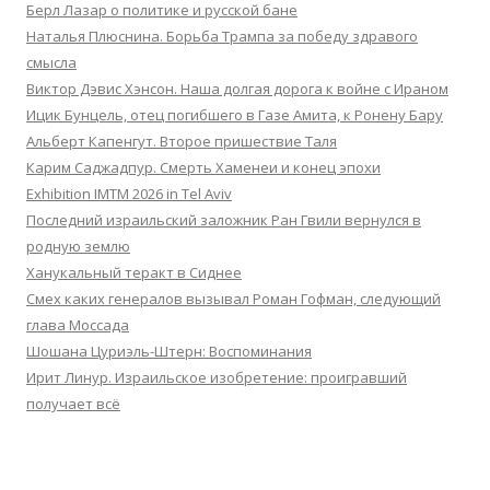
Берл Лазар о политике и русской бане
Наталья Плюснина. Борьба Трампа за победу здравого
смысла
Виктор Дэвис Хэнсон. Наша долгая дорога к войне с Ираном
Ицик Бунцель, отец погибшего в Газе Амита, к Ронену Бару
Альберт Капенгут. Второе пришествие Таля
Карим Саджадпур. Смерть Хаменеи и конец эпохи
Exhibition IMTM 2026 in Tel Aviv
Последний израильский заложник Ран Гвили вернулся в
родную землю
Ханукальный теракт в Сиднее
Смех каких генералов вызывал Роман Гофман, следующий
глава Моссада
Шошана Цуриэль-Штерн: Воспоминания
Ирит Линур. Израильское изобретение: проигравший
получает всё