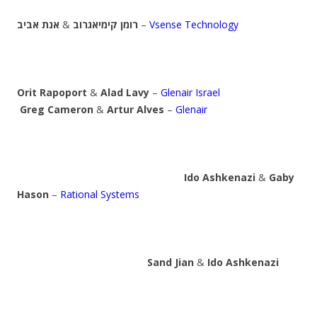
אנת אביב
&
רומן קימיאגרוב
–
Vsense Technology
Orit Rapoport
&
Alad Lavy
–
Glenair Israel
Greg Cameron
&
Artur Alves
–
Glenair
Ido Ashkenazi
&
Gaby
Hason
–
Rational Systems
Sand Jian
&
Ido Ashkenazi