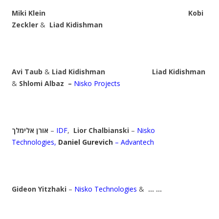
Miki Klein Kobi
Zeckler
&
Liad Kidishman
Avi Taub
&
Liad Kidishman
Liad Kidishman
&
Shlomi Albaz
–
Nisko Projects
אורן אלימלך
–
IDF
,
Lior
Chalbianski
–
Nisko
Technologies,
Daniel Gurevich
– Advantech
Gideon Yitzhaki
–
Nisko Technologies
&
… …