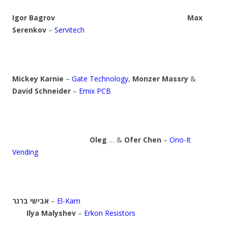
Igor Bagrov
Max
Serenkov
–
Servitech
Mickey Karnie
–
Gate Technology
,
Monzer Massry
&
David Schneider
–
Emix PCB
Oleg
… &
Ofer Chen
–
Ono-It
Vending
אבישי ברגר
–
El-Kam
Ilya Malyshev
–
Erkon Resistors