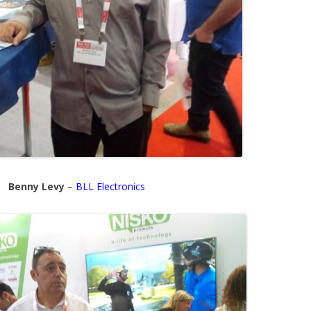
evy
–
BLL Electronics