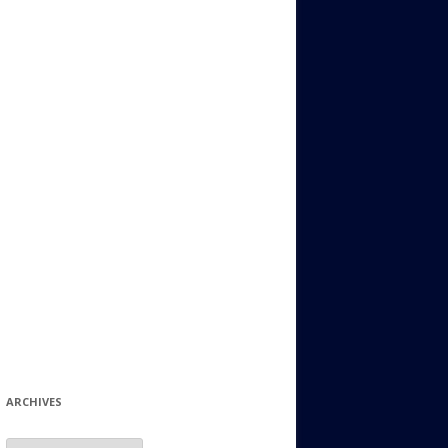
ИДИШ
СТАЛЬНОЙ МИР
ЕВРЕЙСКИЕ ПРИТЧИ
НЫЙ ТЕРРОРИЗМ
ОНИ ОСТАВИЛИ СВОЙ СЛЕД В
ИСТОРИИ
ИНТЕРЕСНЫЕ СУДЬБЫ
ЕВРЕЙСКОЕ
КОЛЛЕКЦИОНИРОВАНИЕ:
ФИЛАТЕЛИЯ, ЗНАЧКИ И ДР.
МАТЕРИАЛЫ НА РАЗНЫЕ ТЕМЫ
ГЕНЕАЛОГИЯ И ПОИСКИ КОРНЕЙ
ARCHIVES
Archives