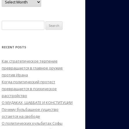
Search
for:
RECENT POSTS
Как стратегическое терпение
превращается в главное оружие
против Ирана
Когда политический протест
превращается в психическое
расстройство
О МУДАКАХ, ШАББАТЕ И КОНСТИТУЦИИ
Почему бульбашное существо
остается на свободе
О политических кульбитах Софы