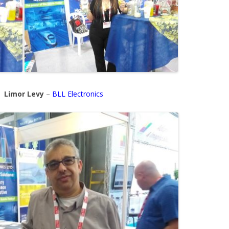
evy
–
BLL Electronics