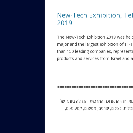
ЕВРЕЙС
New-Tech Exhibition, Tel Aviv 2019 / יב
КАЛИНК
2019
ОЗАРИ
The New-Tech Exhibition 2019 was held 
ИНФОРМ
major and the largest exhibition of Hi-
САЙТУ
than 150 leading companies, representati
products and services from Israel and 
ВАШИ П
===============================
ת ניו-טק 2019 התקיימה במרכז אקספו בתל אביב ב-28-29 במאי. זוהי התערוכה המרכזית והגדולה ביותר של
ה בישראל, בהשתתפות למעלה מ -150 חברות מובילות, נציגים, יצרנים, מפיצים, קמעונאים