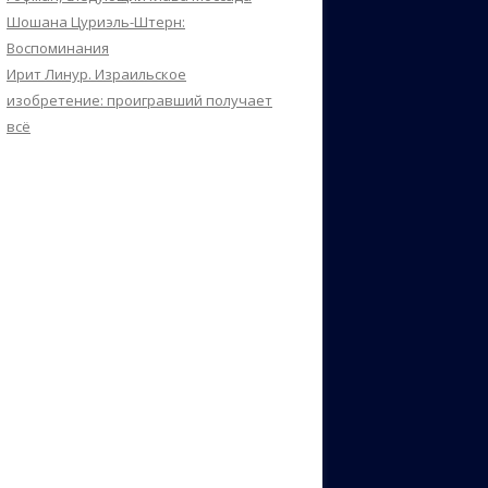
Шошана Цуриэль-Штерн:
Воспоминания
Ирит Линур. Израильское
изобретение: проигравший получает
всё