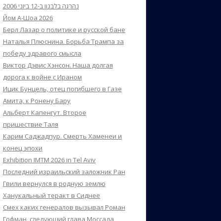
נהרגה בלבנון ב-12 ביוני 2006
Йом А-Шоа 2026
Берл Лазар о политике и русской бане
Наталья Плюснина. Борьба Трампа за
победу здравого смысла
Виктор Дэвис Хэнсон. Наша долгая
дорога к войне с Ираном
Ицик Бунцель, отец погибшего в Газе
Амита, к Ронену Бару
Альберт Капенгут. Второе
пришествие Таля
Карим Саджадпур. Смерть Хаменеи и
конец эпохи
Exhibition IMTM 2026 in Tel Aviv
Последний израильский заложник Ран
Гвили вернулся в родную землю
Ханукальный теракт в Сиднее
Смех каких генералов вызывал Роман
Гофман, следующий глава Моссада