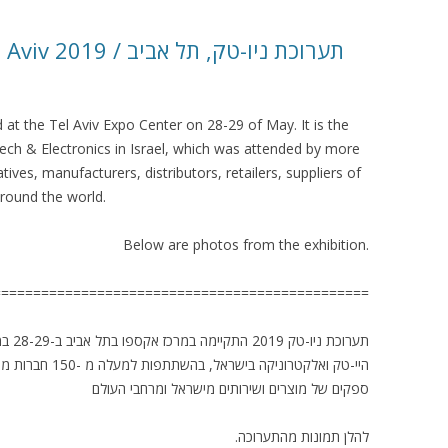
КАЯ ЖИЗНЬ В
תערוכת ניו-טק, תל אב
ОВИЧАХ СЕЙЧАС
ЧИ
at the Tel Aviv Expo Center on 28-29 of May. It is the
АЦИЯ К СТАРОМУ
Tech & Electronics in Israel, which was attended by more
ves, manufacturers, distributors, retailers, suppliers of
around the world.
ИСЬМА
ОТЗЫВЫ, ПРЕДЛОЖЕНИЯ,
УТОЧНЕНИЯ, ДОПОЛНЕНИЯ
Below are photos from the exhibition.
КТО КОГО ИЩЕТ
===============================================
תערוכ
היי-טק ואלקטרוניק,
ספקים של מוצרים ושירותים מישראל ומרחבי העולם
.להלן תמונות מהתערוכה