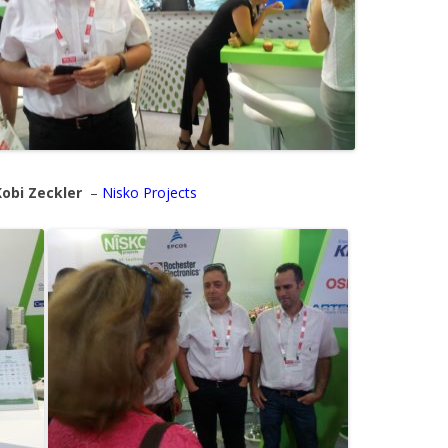
Kobi Zeckler
–
Nisko Projects