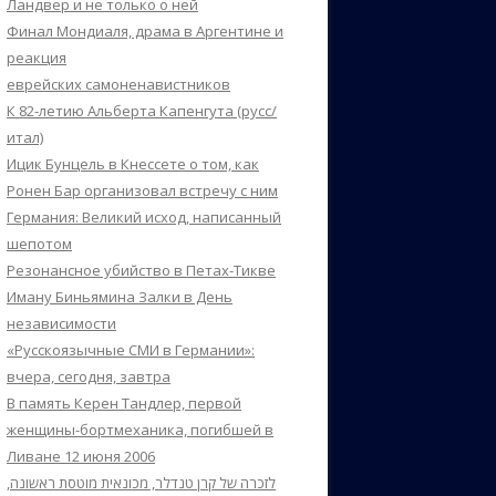
Ландвер и не только о ней
Финал Мондиаля, драма в Аргентине и
реакция
еврейских самоненавистников
К 82-летию Альберта Капенгута (русс/
итал)
Ицик Бунцель в Кнессете о том, как
Ронен Бар организовал встречу с ним
Германия: Великий исход, написанный
шепотом
Резонансное убийство в Петах-Тикве
Иману Биньямина Залки в День
независимости
«Русскоязычные СМИ в Германии»:
вчера, сегодня, завтра
В память Керен Тандлер, первой
женщины-бортмеханика, погибшей в
Ливане 12 июня 2006
לזכרה של קרן טנדלר, מכונאית מוטסת ראשונה,