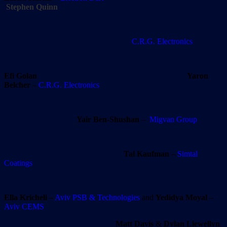
Stephen Quinn
C.R.G. Electronics
Efi Golan
Yaron
Belcher
–
C.R.G. Electronics
Yair Ben-Shushan
–
Migvan Group
Tal Kaufman
–
Simtal
Coatings
Ella Kricheli
–
Aviv PSB & Technologies
and
Yedidya Moyal
–
Aviv CEMS
Matt Davis
&
Dylan Liewellyn