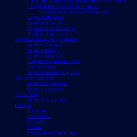
Об интересном и разном из израильской жизни
Города и памятные места Израиляl
Петах-Тиква: прошлое и настоящее
Отдых в Израиле
Еврейские песни
Израиль и палестинцы
Израиль и др. страны
Америка, Канада и др. страны
Евреи в Америке
Евреи в Канаде
Евреи в Мексике
О евреях из разных стран
Иные страны
Еврейскими маршрутами
Северная Америка
Евреи в Аргентине
Евреи в Бразилии
Австралия
Евреи в Австралии
В Мире
Политика
Экономика
Культура
Хайтек
Россия и остальной мир