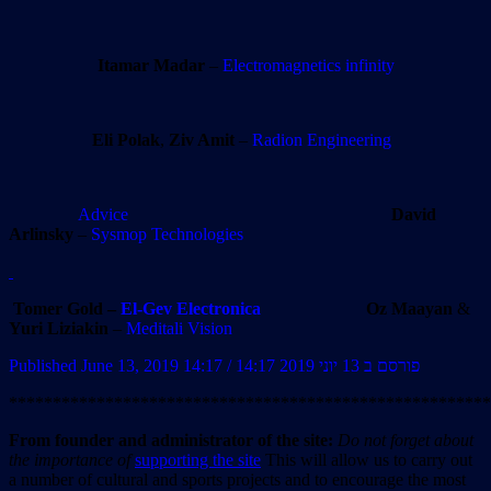
Itamar Madar
–
Electromagnetics infinity
Eli Polak
,
Ziv Amit
–
Radion Engineering
Advice
David
Arlinsky
–
Sysmop Technologies
Tomer Gold –
El-Gev Electronica
Oz Maayan
&
Yuri Liziakin
–
Meditali Vision
Published June 13, 2019 14:17 / פורסם ב 13 יוני 2019 14:17
*******************************************************
From founder and administrator of the site:
Do not forget about
the importance of
supporting the site
This will allow us to carry out
a number of cultural and sports projects and to encourage the most