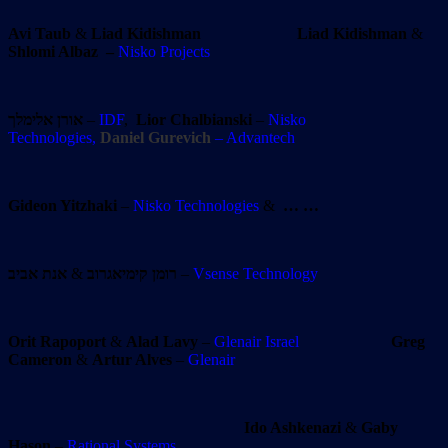
Avi Taub
&
Liad Kidishman
Liad Kidishman
&
Shlomi Albaz
–
Nisko Projects
אורן אלימלך
–
IDF
,
Lior
Chalbianski
–
Nisko
Technologies,
Daniel Gurevich
– Advantech
Gideon Yitzhaki
–
Nisko Technologies
&
… …
אנת אביב
&
רומן קימיאגרוב
–
Vsense Technology
Orit Rapoport
&
Alad Lavy
–
Glenair Israel
Greg
Cameron
&
Artur Alves
–
Glenair
Ido Ashkenazi
&
Gaby
Hason
–
Rational Systems