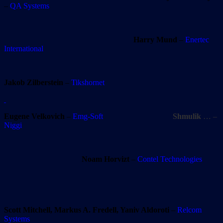
–
QA Systems
Harry Mund
–
Enertec
International
Jakob Zilberstein
–
Tikshornet
Eugene Velkovich
–
Emg-Soft
Shmulik
… –
Niggi
Noam Horvizt
–
Contel Technologies
Scott Mitchell, Markus A. Fredell, Yaniv Aldoroti
–
Relcom
Systems