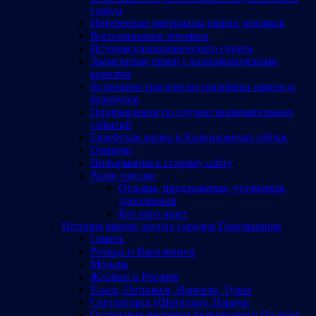
города
Интересные материалы наших земляков
Воспоминания земляков
История калинковичского спорта
Знаменитые евреи с калинковичскими
корнями
Вспомним трагически погибших евреев и
белорусов
Поздравления по случаю знаменательных
событий
Еврейская жизнь в Калинковичах сейчас
Озаричи
Информация к старому сайту
Ваши письма
Отзывы, предложения, уточнения,
дополнения
Кто кого ищет
История евреев других городов Гомельщины
Гомель
Речица и Василевичи
Мозырь
Жлобин и Рогачев
Ельск, Петриков, Наровля, Туров
Светлогорск (Шатилки), Паричи
Остальные местечки белорусского Полесья