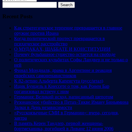
Search
for:
Recent Posts
Как стратегическое терпение превращается в главное
оружие против Ирана
Когда политический протест превращается в
психическое расстройство
О МУДАКАХ, ШАББАТЕ И КОНСТИТУЦИИ
Почему бульбашное существо остается на свободе
О политических кульбитах Софы Ландвер и не только о
ней
Финал Мондиаля, драма в Аргентине и реакция
еврейских самоненавистников
К 82-летию Альберта Капенгута (русс/итал)
Ицик Бунцель в Кнессете о том, как Ронен Бар
организовал встречу с ним
Германия: Великий исход, написанный шепотом
Резонансное убийство в Петах-Тикве Иману Биньямина
Залки в День независимости
«Русскоязычные СМИ в Германии»: вчера, сегодня,
завтра
В память Керен Тандлер, первой женщины-
бортмеханика, погибшей в Ливане 12 июня 2006