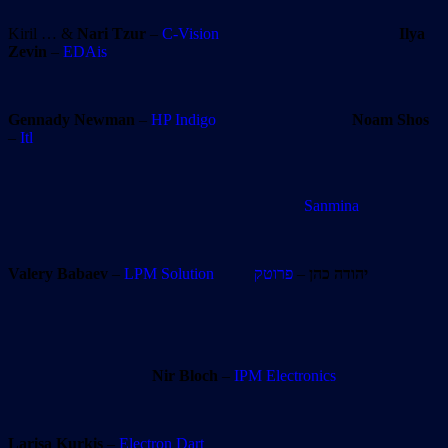
Kiril … &
Nari Tzur
–
C-Vision
Ilya
Zevin
–
EDAis
Gennady Newman
–
HP Indigo
Noam Shos
–
Itl
Sanmina
Valery Babaev
–
LPM Solution
פרוטק
–
יהודה כהן
Nir Bloch
–
IPM Electronics
Larisa Kurkis
–
Electron Dart