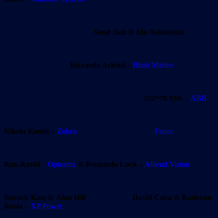
Sand Jian
&
Ido Ashkenazi
Riccardo Arienti
–
Blink Marine
אסף פליישמן
–
ABB
Nikola Kontis
–
Zuken
Fanuc
Ron Ravid
–
Opteamx
&
Bernardo Luck
–
Alliend Vision
Baruch Katz
&
Alan Hill
David Cava
&
Radovan
Rosta
–
XP Power