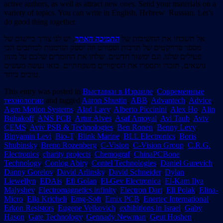
active authors, as well as attract new ones. Send your materials on a
variety of topics. You can write in English, Hebrew Russian. Let’s
do good thing together.
אל תשכחו את החשיבות של
התמיכה האתר
, יש לנו צורך ביישום של
מספר פרויקטים של תרבות וספורט וזה יספק הזדמנות לכותבים הכי
פעילים שלנו, וגם ימשוך חדשים. שלחו את החומרים שלכם על מגוון
נושאים, תזכרו ותספרו את הסיפורים משפחתיים. בואו נעשה מעשים
טובים ביחד.
This entry was posted in
Выставки в Израиле
,
Современные
технологии
and tagged
Aaron Shustin
,
ABB
,
Advantech
,
Advice
,
Agro Motion Systems
,
Alad Lavy
,
Alberto Piccinini
,
Alex Ho
,
Alin
Buhakoff
,
ANS PCB
,
Artur Alves
,
Asaf Amoyal
,
Avi Taub
,
Aviv
CEMS
,
Aviv PSB & Technologies
,
Ben Ronen
,
Benny Levy
,
Binyamin Levi
,
Bio-T
,
Blink Marine
,
BLL Electronics
,
Boris
Shubinsky
,
Breno Rozenberg
,
C-Vision
,
C-Vision Group
,
C.R.G.
Electronics
,
charity projects
,
Chemograf
,
ChinaPCBone
Technology
,
Conlog Abiry
,
Contel Technologies
,
Daniel Gurevich
,
Danny Gorelov
,
David Arlinsky
,
David Schneider
,
Dylan
Liewellyn
,
EDAis
,
Efi Golan
,
El-Gev Electronica
,
El-Kam Ilya
Malyshev
,
Electromagnetics infinity
,
Electron Dart
,
Eli Polak
,
Elina-
Micro
,
Ella Kricheli
,
Emg-Soft
,
Emix PCB
,
Enertec International
,
Erkon Resistors
,
Eugene Velkovich
,
exhibitions in Israel
,
Gaby
Hason
,
Gate Technology
,
Gennady Newman
,
Geut Hoshen
,