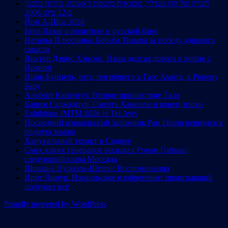
לזכרה של קרן טנדלר, מכונאית מוטסת ראשונה, נהרגה בלבנון
ב-12 ביוני 2006
Йом А-Шоа 2026
Берл Лазар о политике и русской бане
Наталья Плюснина. Борьба Трампа за победу здравого
смысла
Виктор Дэвис Хэнсон. Наша долгая дорога к войне с
Ираном
Ицик Бунцель, отец погибшего в Газе Амита, к Ронену
Бару
Альберт Капенгут. Второе пришествие Таля
Карим Саджадпур. Смерть Хаменеи и конец эпохи
Exhibition IMTM 2026 in Tel Aviv
Последний израильский заложник Ран Гвили вернулся в
родную землю
Ханукальный теракт в Сиднее
Смех каких генералов вызывал Роман Гофман,
следующий глава Моссада
Шошана Цуриэль-Штерн: Воспоминания
Ирит Линур. Израильское изобретение: проигравший
получает всё
Proudly powered by WordPress