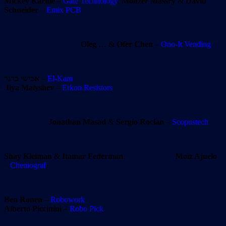
Mickey Karnie
–
Gate Technology
,
Monzer Massry
&
David
Schneider
–
Emix PCB
Oleg
… &
Ofer Chen
–
Ono-It Vending
אבישי ברגר
–
El-Kam
Ilya Malyshev
–
Erkon Resistors
Jonathan Masad
&
Sergio Rocian
–
Scopustech
Shay Kleiman
&
Itamar Federman
Moiz Ajuelo
–
Chemograf
Ben Ronen
–
Robowork
Alberto Piccinini
–
Robo Pick