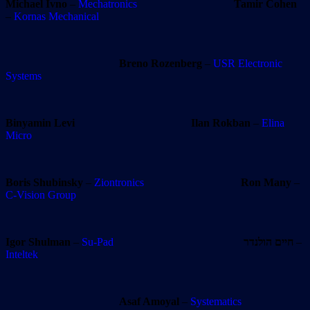
Michael Ivno
–
Mechatronics
Tamir Cohen
–
Kornas Mechanical
Breno Rozenberg
–
USR Electronic
Systems
Binyamin Levi
Ilan Rokban
–
Elina
Micro
Boris Shubinsky
–
Ziontronics
Ron Many
–
C-Vision Group
Igor Shulman
–
Su-Pad
חיים הולנדר
–
Inteltek
Asaf Amoyal
–
Systematics