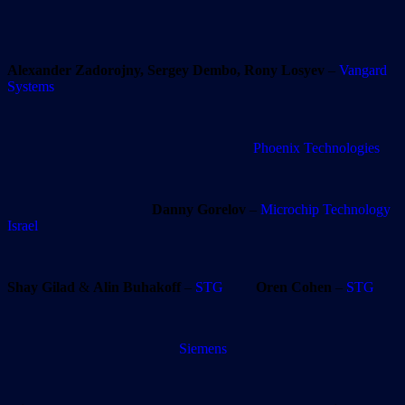
Alexander Zadorojny, Sergey Dembo, Rony Losyev
–
Vangard
Systems
Phoenix Technologies
Danny Gorelov
–
Microchip Technology
Israel
Shay Gilad
&
Alin Buhakoff
–
STG
Oren Cohen
–
STG
Siemens