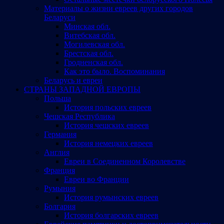
Материалы о жизни евреев других городов
Беларуси
Минская обл.
Витебская обл.
Могилевская обл.
Брестская обл.
Гродненская обл.
Как это было. Воспоминания
Беларусь и евреи
СТРАНЫ ЗАПАДНОЙ ЕВРОПЫ
Польша
История польских евреев
Чешская Республика
История чешских евреев
Германия
История немецких евреев
Англия
Евреи в Соединенном Королевстве
Франция
Евреи во Франции
Румыния
История румынских евреев
Болгария
История болгарских евреев