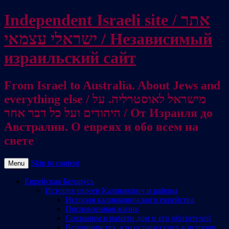
Independent Israeli site / אתר
ישראלי עצמאי / Независимый
израильский сайт
From Israel to Australia. About Jews and
everything else / מישראל לאוסטרליה. על
היהודים ועל כל דבר אחר / От Израиля до
Австралии. О евреях и обо всем на
свете
Skip to content
Menu
Еврейская Беларусь
История евреев Калинкович и района
История калинковичского еврейства
Послевоенная жизнь
Сохраним в памяти дом и его обитателей
Вспомним тех, кто оставил след в истории