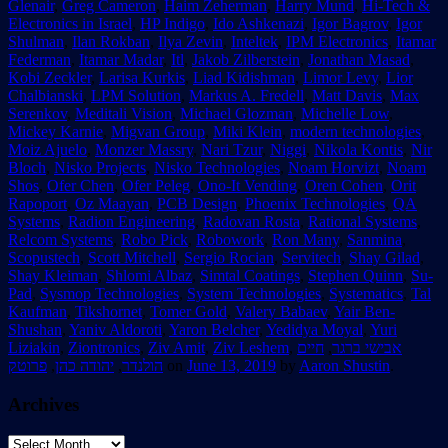
Glenair
,
Greg Cameron
,
Haim Zeherman
,
Harry Mund
,
Hi-Tech &
Electronics in Israel
,
HP Indigo
,
Ido Ashkenazi
,
Igor Bagrov
,
Igor
Shulman
,
Ilan Rokban
,
Ilya Zevin
,
Inteltek
,
IPM Electronics
,
Itamar
Federman
,
Itamar Madar
,
Itl
,
Jakob Zilberstein
,
Jonathan Masad
,
Kobi Zeckler
,
Larisa Kurkis
,
Liad Kidishman
,
Limor Levy
,
Lior
Chalbianski
,
LPM Solution
,
Markus A. Fredell
,
Matt Davis
,
Max
Serenkov
,
Meditali Vision
,
Michael Glozman
,
Michelle Low
,
Mickey Karnie
,
Migvan Group
,
Miki Klein
,
modern technologies
,
Moiz Ajuelo
,
Monzer Massry
,
Nari Tzur
,
Niggi
,
Nikola Kontis
,
Nir
Bloch
,
Nisko Projects
,
Nisko Technologies
,
Noam Horvizt
,
Noam
Shos
,
Ofer Chen
,
Ofer Peleg
,
Ono-It Vending
,
Oren Cohen
,
Orit
Rapoport
,
Oz Maayan
,
PCB Design
,
Phoenix Technologies
,
QA
Systems
,
Radion Engineering
,
Radovan Rosta
,
Rational Systems
,
Relcom Systems
,
Robo Pick
,
Robowork
,
Ron Many
,
Sanmina
,
Scopustech
,
Scott Mitchell
,
Sergio Rocian
,
Servitech
,
Shay Gilad
,
Shay Kleiman
,
Shlomi Albaz
,
Simtal Coatings
,
Stephen Quinn
,
Su-
Pad
,
Sysmop Technologies
,
System Technologies
,
Systematics
,
Tal
Kaufman
,
Tikshornet
,
Tomer Gold
,
Valery Babaev
,
Yair Ben-
Shushan
,
Yaniv Aldoroti
,
Yaron Belcher
,
Yedidya Moyal
,
Yuri
Liziakin
,
Ziontronics
,
Ziv Amit
,
Ziv Leshem
,
חיים
,
אבישי ברגר
פרוטק
,
יהודה כהן
,
הולנדר
on
June 13, 2019
by
Aaron Shustin
.
Archives
Archives