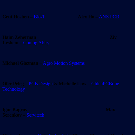
Geut Hoshen
–
Bio-T
Alex Ho
–
ANS PCB
Haim Zeherman
Ziv
Leshem
–
Conlog Abiry
Michael Glozman
–
Agro Motion Systems
Ofer Peleg
–
PCB Design
&
Michelle Low
–
ChinaPCBone
Technology
Igor Bagrov
Max
Serenkov
–
Servitech