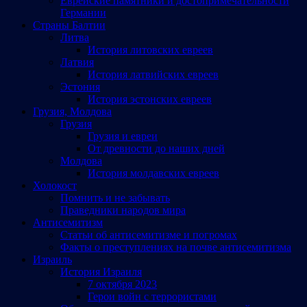
Еврейские памятники и достопримечательности
Германии
Страны Балтии
Литва
История литовских евреев
Латвия
История латвийских евреев
Эстония
История эстонских евреев
Грузия, Молдова
Грузия
Грузия и евреи
От древности до наших дней
Молдова
История молдавских евреев
Холокост
Помнить и не забывать
Праведники народов мира
Антисемитизм
Статьи об антисемитизме и погромах
Факты о преступлениях на почве антисемитизма
Израиль
История Израиля
7 октября 2023
Герои войн с террористами