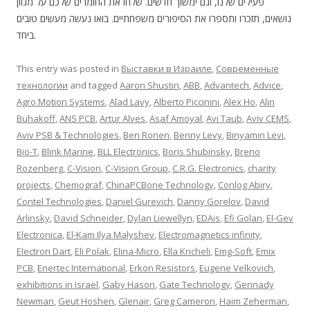
פעילים שלנו, וגם ימשוך חדשים. שלחו את החומרים שלכם על מגוון
נושאים, תזכרו ותספרו את הסיפורים משפחתיים. בואו נעשה מעשים טובים
ביחד.
This entry was posted in
Выставки в Израиле
,
Современные
технологии
and tagged
Aaron Shustin
,
ABB
,
Advantech
,
Advice
,
Agro Motion Systems
,
Alad Lavy
,
Alberto Piccinini
,
Alex Ho
,
Alin
Buhakoff
,
ANS PCB
,
Artur Alves
,
Asaf Amoyal
,
Avi Taub
,
Aviv CEMS
,
Aviv PSB & Technologies
,
Ben Ronen
,
Benny Levy
,
Binyamin Levi
,
Bio-T
,
Blink Marine
,
BLL Electronics
,
Boris Shubinsky
,
Breno
Rozenberg
,
C-Vision
,
C-Vision Group
,
C.R.G. Electronics
,
charity
projects
,
Chemograf
,
ChinaPCBone Technology
,
Conlog Abiry
,
Contel Technologies
,
Daniel Gurevich
,
Danny Gorelov
,
David
Arlinsky
,
David Schneider
,
Dylan Liewellyn
,
EDAis
,
Efi Golan
,
El-Gev
Electronica
,
El-Kam Ilya Malyshev
,
Electromagnetics infinity
,
Electron Dart
,
Eli Polak
,
Elina-Micro
,
Ella Kricheli
,
Emg-Soft
,
Emix
PCB
,
Enertec International
,
Erkon Resistors
,
Eugene Velkovich
,
exhibitions in Israel
,
Gaby Hason
,
Gate Technology
,
Gennady
Newman
,
Geut Hoshen
,
Glenair
,
Greg Cameron
,
Haim Zeherman
,