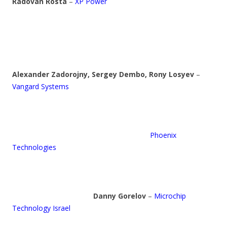
Radovan Rosta
–
XP Power
Alexander Zadorojny, Sergey Dembo, Rony Losyev
–
Vangard Systems
Phoenix
Technologies
Danny Gorelov
–
Microchip
Technology Israel