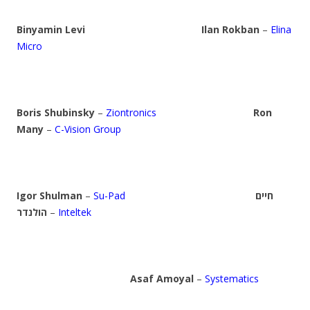
Binyamin Levi
Ilan Rokban
–
Elina
Micro
Boris Shubinsky
–
Ziontronics
Ron
Many
–
C-Vision Group
Igor Shulman
–
Su-Pad
חיים
הולנדר
–
Inteltek
Asaf Amoyal
–
Systematics