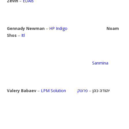
Zevin
–
EDAis
Gennady Newman
–
HP Indigo
Noam
Shos
–
Itl
Sanmina
Valery Babaev
–
LPM Solution
פרוטק
–
יהודה כהן