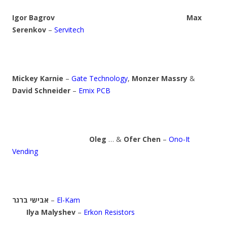
Igor Bagrov
Max
Serenkov
–
Servitech
Mickey Karnie
–
Gate Technology
,
Monzer Massry
&
David Schneider
–
Emix PCB
Oleg
… &
Ofer Chen
–
Ono-It
Vending
אבישי ברגר
–
El-Kam
Ilya Malyshev
–
Erkon Resistors