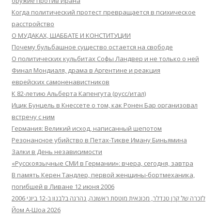
оружие против Ирана
Когда политический протест превращается в психическое
расстройство
О МУДАКАХ, ШАББАТЕ И КОНСТИТУЦИИ
Почему бульбашное существо остается на свободе
О политических кульбитах Софы Ландвер и не только о ней
Финал Мондиаля, драма в Аргентине и реакция
еврейских самоненавистников
К 82-летию Альберта Капенгута (русс/итал)
Ицик Бунцель в Кнессете о том, как Ронен Бар организовал
встречу с ним
Германия: Великий исход, написанный шепотом
Резонансное убийство в Петах-Тикве Иману Биньямина
Залки в День независимости
«Русскоязычные СМИ в Германии»: вчера, сегодня, завтра
В память Керен Тандлер, первой женщины-бортмеханика,
погибшей в Ливане 12 июня 2006
לזכרה של קרן טנדלר, מכונאית מוטסת ראשונה, נהרגה בלבנון ב-12 ביוני 2006
Йом А-Шоа 2026