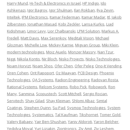
Harry Mund
,
Hi-Tech & Electronics in Israel
,
HP Indigo
,
Ido
Ashkenazi
,
Igor Bagrov
,
Igor Shulman
,
Ilan Rokban
,
Ilya Zevin
,
Inteltek
,
IPM Electronics
,
Itamar Federman
,
Itamar Madar
,
Itl
,
Jakob
Zilberstein
,
Jonathan Masad
,
Kobi Zeckler
,
Larisa Kurkis
,
Liad
Kidishman
,
Limor Levy
,
Lior Chalbianski
,
LPM Solution
,
Markus A.
Fredell
,
Matt Davis
,
Max Serenkov
,
Meditali Vision
,
Michael
Glozman
,
Michelle Low
,
Mickey Karnie
,
Migvan Group
,
Miki Klein
,
modern technologies
,
Moiz Ajuelo
,
Monzer Massry
,
Nari Tzur
,
Niggi
,
Nikola Kontis
,
Nir Bloch
,
Nisko Projects
,
Nisko Technologies
,
Noam Horvizt
,
Noam Shos
,
Ofer Chen
,
Ofer Peleg
,
Ono-It Vending
,
Oren Cohen
,
Orit Rapoport
,
Oz Maayan
,
PCB Design
,
Phoenix
Technologies
,
QA Systems
,
Radion Engineering
,
Radovan Rosta
,
Rational Systems
,
Relcom Systems
,
Robo Pick
,
Robowork
,
Ron
Many
,
Sanmina
,
Scopustech
,
Scott Mitchell
,
Sergio Rocian
,
Servitech
,
Shay Gilad
,
Shay Kleiman
,
Shlomi Albaz
,
Simtal
Coatings
,
Stephen Quinn
,
Su-Pad
,
Sysmop Technologies
,
System
Technologies
,
Systematics
,
Tal Kaufman
,
Tikshornet
,
Tomer Gold
,
Valery Babaev
,
Yair Ben-Shushan
,
Yaniv Aldoroti
,
Yaron Belcher
,
Yedidya Moyal
,
Yuri Liziakin
,
Ziontronics
,
Ziv Amit
,
Ziv Leshem
,