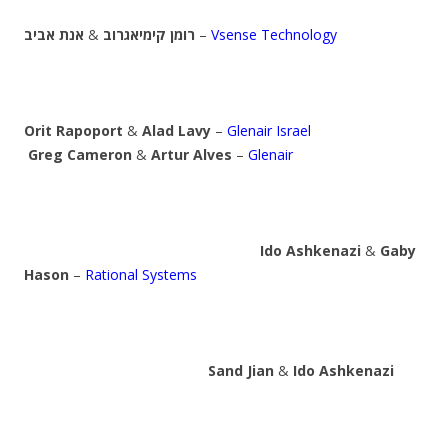
אנת אביב
&
רומן קימיאגרוב
–
Vsense Technology
Orit Rapoport
&
Alad Lavy
–
Glenair Israel
Greg Cameron
&
Artur Alves
–
Glenair
Ido Ashkenazi
&
Gaby
Hason
–
Rational Systems
Sand Jian
&
Ido Ashkenazi