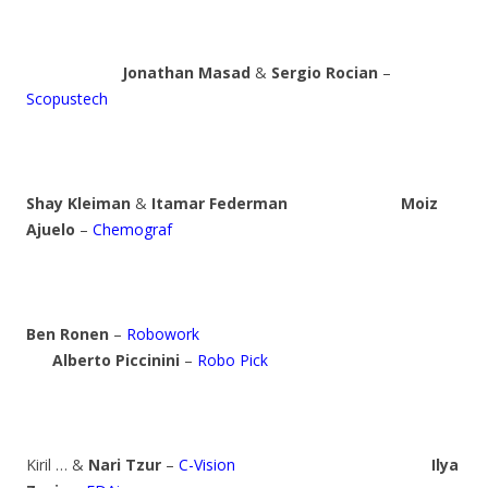
Jonathan Masad
&
Sergio Rocian
–
Scopustech
Shay Kleiman
&
Itamar Federman
Moiz
Ajuelo
–
Chemograf
Ben Ronen
–
Robowork
Alberto Piccinini
–
Robo Pick
Kiril … &
Nari Tzur
–
C-Vision
Ilya