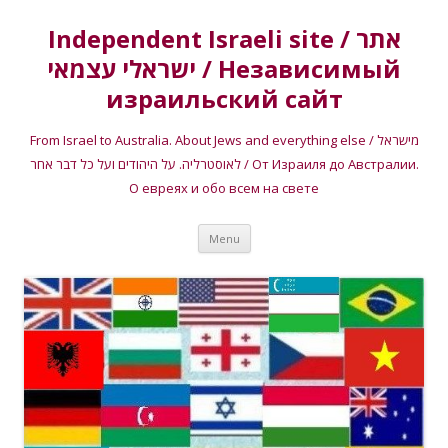
Independent Israeli site / אתר
ישראלי עצמאי / Независимый
израильский сайт
From Israel to Australia. About Jews and everything else / מישראל
לאוסטרליה. על היהודים ועל כל דבר אחר / От Израиля до Австралии.
О евреях и обо всем на свете
Skip
Menu
to
content