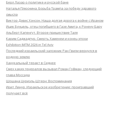
Берл Лазар о политике и русской бане
Наталья Плюснина. Борьба Трампа за победу здравого
смысла
Виктор Дэвис Хэнсон. Наша долгая дорога к войне с Ираном
Ицик Бунцель, отец погибшего в Газе Амита, к Ронену Бару
Альберт Капенгут. Второе пришествие Таля
Карим Саджадпур. Смерть Хаменеи и конец эпохи
Exhibition IMTM 2026 in Tel Aviv
Последний израильский заложник Ран Гвили вернулся в
родную землю
Ханукальный теракт в Сиднее
Смех каких генералов вызывал Роман Гофман, следующий
глава Моссада
Шошана Цуриэль-Штерн: Воспоминания
Ирит Линур. Израильское изобретение: проигравший
получает всё