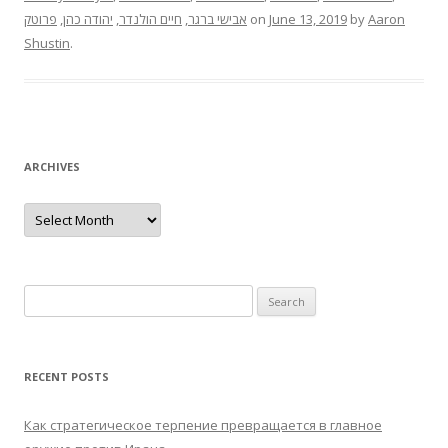
פרוטק
,
יהודה כהן
,
חיים הולנדר
,
אבישי ברגר
on
June 13, 2019
by
Aaron
Shustin
.
ARCHIVES
Archives
Search
for:
RECENT POSTS
Как стратегическое терпение превращается в главное