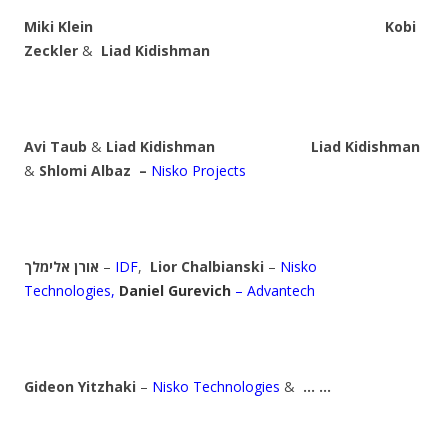
Miki Klein Kobi
Zeckler
&
Liad Kidishman
Avi Taub
&
Liad Kidishman
Liad Kidishman
&
Shlomi Albaz
–
Nisko Projects
אורן אלימלך
–
IDF
,
Lior
Chalbianski
–
Nisko
Technologies,
Daniel Gurevich
– Advantech
Gideon Yitzhaki
–
Nisko Technologies
&
… …