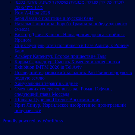
לזכרה של קרן טנדלר, מכונאית מוטסת ראשונה, נהרגה בלבנון
ב-12 ביוני 2006
Йом А-Шоа 2026
Берл Лазар о политике и русской бане
Наталья Плюснина. Борьба Трампа за победу здравого
смысла
Виктор Дэвис Хэнсон. Наша долгая дорога к войне с
Ираном
Ицик Бунцель, отец погибшего в Газе Амита, к Ронену
Бару
Альберт Капенгут. Второе пришествие Таля
Карим Саджадпур. Смерть Хаменеи и конец эпохи
Exhibition IMTM 2026 in Tel Aviv
Последний израильский заложник Ран Гвили вернулся в
родную землю
Ханукальный теракт в Сиднее
Смех каких генералов вызывал Роман Гофман,
следующий глава Моссада
Шошана Цуриэль-Штерн: Воспоминания
Ирит Линур. Израильское изобретение: проигравший
получает всё
Proudly powered by WordPress