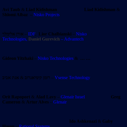
Avi Taub
&
Liad Kidishman
Liad Kidishman
&
Shlomi Albaz
–
Nisko Projects
אורן אלימלך
–
IDF
,
Lior
Chalbianski
–
Nisko
Technologies,
Daniel Gurevich
– Advantech
Gideon Yitzhaki
–
Nisko Technologies
&
… …
אנת אביב
&
רומן קימיאגרוב
–
Vsense Technology
Orit Rapoport
&
Alad Lavy
–
Glenair Israel
Greg
Cameron
&
Artur Alves
–
Glenair
Ido Ashkenazi
&
Gaby
Hason
–
Rational Systems