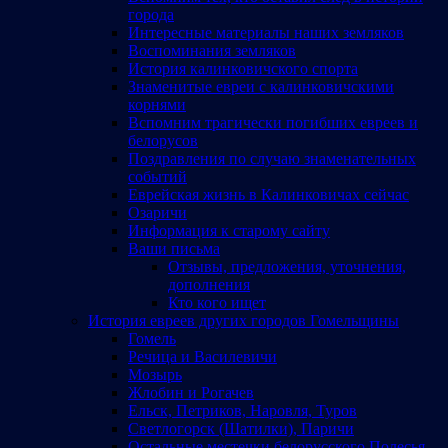
города
Интересные материалы наших земляков
Воспоминания земляков
История калинковичского спорта
Знаменитые евреи с калинковичскими
корнями
Вспомним трагически погибших евреев и
белорусов
Поздравления по случаю знаменательных
событий
Еврейская жизнь в Калинковичах сейчас
Озаричи
Информация к старому сайту
Ваши письма
Отзывы, предложения, уточнения,
дополнения
Кто кого ищет
История евреев других городов Гомельщины
Гомель
Речица и Василевичи
Мозырь
Жлобин и Рогачев
Ельск, Петриков, Наровля, Туров
Светлогорск (Шатилки), Паричи
Остальные местечки белорусского Полесья