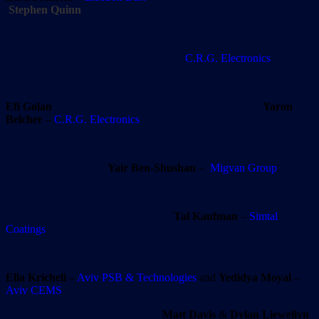
Stephen Quinn
C.R.G. Electronics
Efi Golan
Yaron
Belcher
–
C.R.G. Electronics
Yair Ben-Shushan
–
Migvan Group
Tal Kaufman
–
Simtal
Coatings
Ella Kricheli
–
Aviv PSB & Technologies
and
Yedidya Moyal
–
Aviv CEMS
Matt Davis
&
Dylan Liewellyn