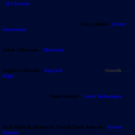
–
QA Systems
Harry Mund
–
Enertec
International
Jakob Zilberstein
–
Tikshornet
Eugene Velkovich
–
Emg-Soft
Shmulik
… –
Niggi
Noam Horvizt
–
Contel Technologies
Scott Mitchell, Markus A. Fredell, Yaniv Aldoroti
–
Relcom
Systems