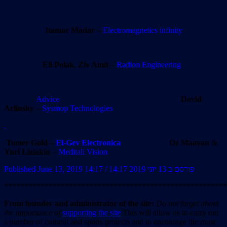
Itamar Madar
–
Electromagnetics infinity
Eli Polak
,
Ziv Amit
–
Radion Engineering
Advice
David
Arlinsky
–
Sysmop Technologies
Tomer Gold –
El-Gev Electronica
Oz Maayan
&
Yuri Liziakin
–
Meditali Vision
Published June 13, 2019 14:17 / פורסם ב 13 יוני 2019 14:17
*******************************************************
From founder and administrator of the site:
Do not forget about
the importance of
supporting the site
This will allow us to carry out
a number of cultural and sports projects and to encourage the most