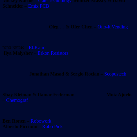
Mickey Karnie
–
Gate Technology
,
Monzer Massry
&
David
Schneider
–
Emix PCB
Oleg
… &
Ofer Chen
–
Ono-It Vending
אבישי ברגר
–
El-Kam
Ilya Malyshev
–
Erkon Resistors
Jonathan Masad
&
Sergio Rocian
–
Scopustech
Shay Kleiman
&
Itamar Federman
Moiz Ajuelo
–
Chemograf
Ben Ronen
–
Robowork
Alberto Piccinini
–
Robo Pick