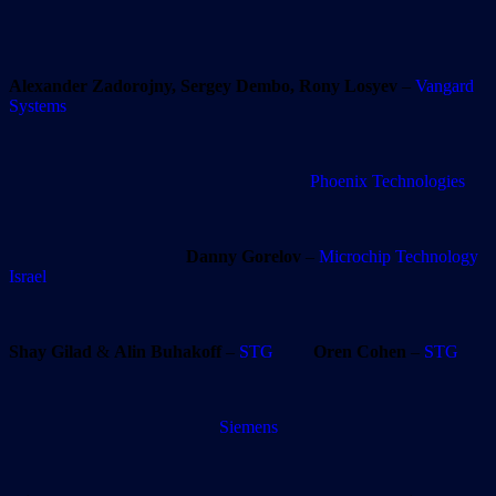
Alexander Zadorojny, Sergey Dembo, Rony Losyev
–
Vangard
Systems
Phoenix Technologies
Danny Gorelov
–
Microchip Technology
Israel
Shay Gilad
&
Alin Buhakoff
–
STG
Oren Cohen
–
STG
Siemens