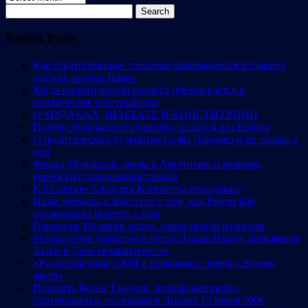
Search
for:
Recent Posts
Как стратегическое терпение превращается в главное
оружие против Ирана
Когда политический протест превращается в
психическое расстройство
О МУДАКАХ, ШАББАТЕ И КОНСТИТУЦИИ
Почему бульбашное существо остается на свободе
О политических кульбитах Софы Ландвер и не только о
ней
Финал Мондиаля, драма в Аргентине и реакция
еврейских самоненавистников
К 82-летию Альберта Капенгута (русс/итал)
Ицик Бунцель в Кнессете о том, как Ронен Бар
организовал встречу с ним
Германия: Великий исход, написанный шепотом
Резонансное убийство в Петах-Тикве Иману Биньямина
Залки в День независимости
«Русскоязычные СМИ в Германии»: вчера, сегодня,
завтра
В память Керен Тандлер, первой женщины-
бортмеханика, погибшей в Ливане 12 июня 2006