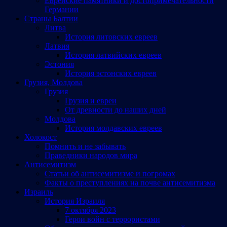
Еврейские памятники и достопримечательности
Германии
Страны Балтии
Литва
История литовских евреев
Латвия
История латвийских евреев
Эстония
История эстонских евреев
Грузия, Молдова
Грузия
Грузия и евреи
От древности до наших дней
Молдова
История молдавских евреев
Холокост
Помнить и не забывать
Праведники народов мира
Антисемитизм
Статьи об антисемитизме и погромах
Факты о преступлениях на почве антисемитизма
Израиль
История Израиля
7 октября 2023
Герои войн с террористами