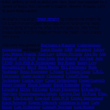
active authors, as well as attract new ones. Send your materials on a
variety of topics. You can write in English, Hebrew Russian. Let’s
do good thing together.
אל תשכחו את החשיבות של
התמיכה האתר
, יש לנו צורך ביישום של
מספר פרויקטים של תרבות וספורט וזה יספק הזדמנות לכותבים הכי
פעילים שלנו, וגם ימשוך חדשים. שלחו את החומרים שלכם על מגוון
נושאים, תזכרו ותספרו את הסיפורים משפחתיים. בואו נעשה מעשים
טובים ביחד.
This entry was posted in
Выставки в Израиле
,
Современные
технологии
and tagged
Aaron Shustin
,
ABB
,
Advantech
,
Advice
,
Agro Motion Systems
,
Alad Lavy
,
Alberto Piccinini
,
Alex Ho
,
Alin
Buhakoff
,
ANS PCB
,
Artur Alves
,
Asaf Amoyal
,
Avi Taub
,
Aviv
CEMS
,
Aviv PSB & Technologies
,
Ben Ronen
,
Benny Levy
,
Binyamin Levi
,
Bio-T
,
Blink Marine
,
BLL Electronics
,
Boris
Shubinsky
,
Breno Rozenberg
,
C-Vision
,
C-Vision Group
,
C.R.G.
Electronics
,
charity projects
,
Chemograf
,
ChinaPCBone
Technology
,
Conlog Abiry
,
Contel Technologies
,
Daniel Gurevich
,
Danny Gorelov
,
David Arlinsky
,
David Schneider
,
Dylan
Liewellyn
,
EDAis
,
Efi Golan
,
El-Gev Electronica
,
El-Kam Ilya
Malyshev
,
Electromagnetics infinity
,
Electron Dart
,
Eli Polak
,
Elina-
Micro
,
Ella Kricheli
,
Emg-Soft
,
Emix PCB
,
Enertec International
,
Erkon Resistors
,
Eugene Velkovich
,
exhibitions in Israel
,
Gaby
Hason
,
Gate Technology
,
Gennady Newman
,
Geut Hoshen
,