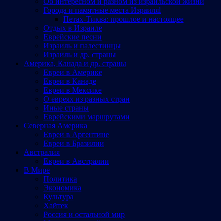
Об интересном и разном из израильской жизни
Города и памятные места Израиляl
Петах-Тиква: прошлое и настоящее
Отдых в Израиле
Еврейские песни
Израиль и палестинцы
Израиль и др. страны
Америка, Канада и др. страны
Евреи в Америке
Евреи в Канаде
Евреи в Мексике
О евреях из разных стран
Иные страны
Еврейскими маршрутами
Северная Америка
Евреи в Аргентине
Евреи в Бразилии
Австралия
Евреи в Австралии
В Мире
Политика
Экономика
Культура
Хайтек
Россия и остальной мир