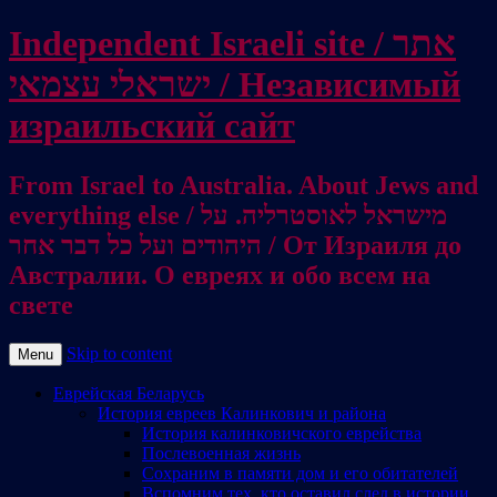
Independent Israeli site / אתר
ישראלי עצמאי / Независимый
израильский сайт
From Israel to Australia. About Jews and
everything else / מישראל לאוסטרליה. על
היהודים ועל כל דבר אחר / От Израиля до
Австралии. О евреях и обо всем на
свете
Skip to content
Menu
Еврейская Беларусь
История евреев Калинкович и района
История калинковичского еврейства
Послевоенная жизнь
Сохраним в памяти дом и его обитателей
Вспомним тех, кто оставил след в истории