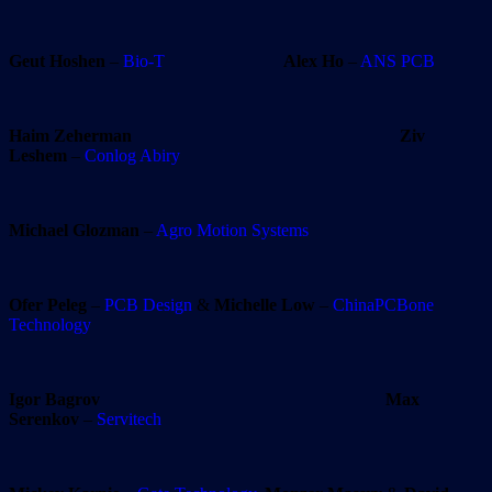
Geut Hoshen
–
Bio-T
Alex Ho
–
ANS PCB
Haim Zeherman
Ziv
Leshem
–
Conlog Abiry
Michael Glozman
–
Agro Motion Systems
Ofer Peleg
–
PCB Design
&
Michelle Low
–
ChinaPCBone
Technology
Igor Bagrov
Max
Serenkov
–
Servitech