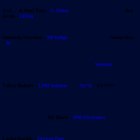
Kiril … &
Nari Tzur
–
C-Vision
Ilya
Zevin
–
EDAis
Gennady Newman
–
HP Indigo
Noam Shos
–
Itl
Sanmina
Valery Babaev
–
LPM Solution
פרוטק
–
יהודה כהן
Nir Bloch
–
IPM Electronics
Larisa Kurkis
–
Electron Dart