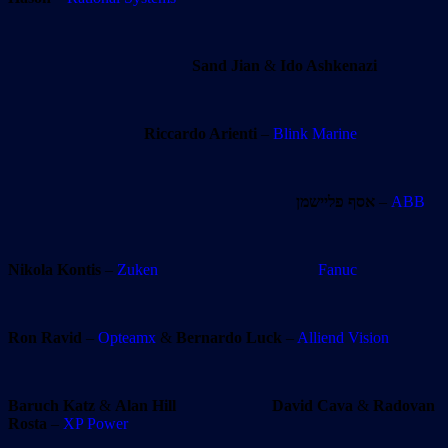
Sand Jian
&
Ido Ashkenazi
Riccardo Arienti
–
Blink Marine
אסף פליישמן
–
ABB
Nikola Kontis
–
Zuken
Fanuc
Ron Ravid
–
Opteamx
&
Bernardo Luck
–
Alliend Vision
Baruch Katz
&
Alan Hill
David Cava
&
Radovan
Rosta
–
XP Power