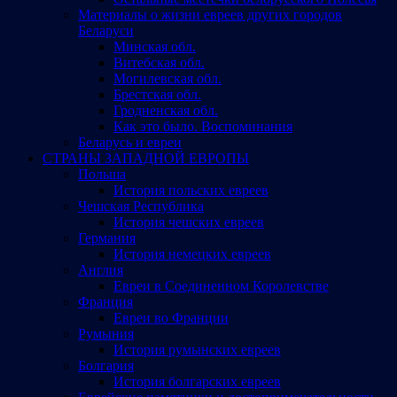
Материалы о жизни евреев других городов
Беларуси
Минская обл.
Витебская обл.
Могилевская обл.
Брестская обл.
Гродненская обл.
Как это было. Воспоминания
Беларусь и евреи
СТРАНЫ ЗАПАДНОЙ ЕВРОПЫ
Польша
История польских евреев
Чешская Республика
История чешских евреев
Германия
История немецких евреев
Англия
Евреи в Соединенном Королевстве
Франция
Евреи во Франции
Румыния
История румынских евреев
Болгария
История болгарских евреев