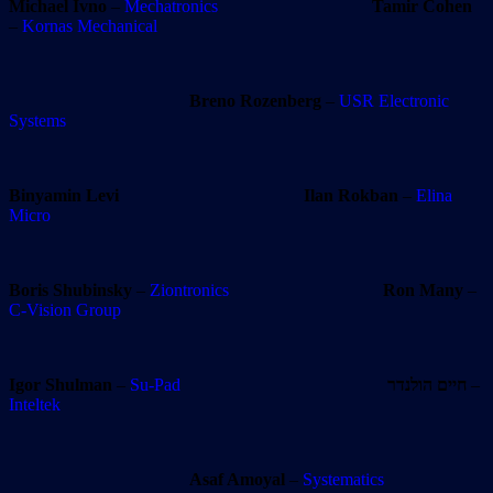
Michael Ivno
–
Mechatronics
Tamir Cohen
–
Kornas Mechanical
Breno Rozenberg
–
USR Electronic
Systems
Binyamin Levi
Ilan Rokban
–
Elina
Micro
Boris Shubinsky
–
Ziontronics
Ron Many
–
C-Vision Group
Igor Shulman
–
Su-Pad
חיים הולנדר
–
Inteltek
Asaf Amoyal
–
Systematics