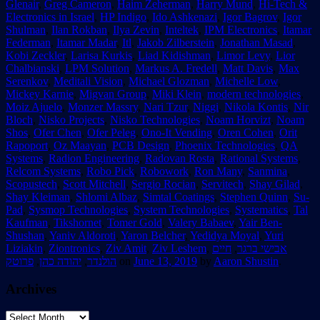
Glenair
,
Greg Cameron
,
Haim Zeherman
,
Harry Mund
,
Hi-Tech &
Electronics in Israel
,
HP Indigo
,
Ido Ashkenazi
,
Igor Bagrov
,
Igor
Shulman
,
Ilan Rokban
,
Ilya Zevin
,
Inteltek
,
IPM Electronics
,
Itamar
Federman
,
Itamar Madar
,
Itl
,
Jakob Zilberstein
,
Jonathan Masad
,
Kobi Zeckler
,
Larisa Kurkis
,
Liad Kidishman
,
Limor Levy
,
Lior
Chalbianski
,
LPM Solution
,
Markus A. Fredell
,
Matt Davis
,
Max
Serenkov
,
Meditali Vision
,
Michael Glozman
,
Michelle Low
,
Mickey Karnie
,
Migvan Group
,
Miki Klein
,
modern technologies
,
Moiz Ajuelo
,
Monzer Massry
,
Nari Tzur
,
Niggi
,
Nikola Kontis
,
Nir
Bloch
,
Nisko Projects
,
Nisko Technologies
,
Noam Horvizt
,
Noam
Shos
,
Ofer Chen
,
Ofer Peleg
,
Ono-It Vending
,
Oren Cohen
,
Orit
Rapoport
,
Oz Maayan
,
PCB Design
,
Phoenix Technologies
,
QA
Systems
,
Radion Engineering
,
Radovan Rosta
,
Rational Systems
,
Relcom Systems
,
Robo Pick
,
Robowork
,
Ron Many
,
Sanmina
,
Scopustech
,
Scott Mitchell
,
Sergio Rocian
,
Servitech
,
Shay Gilad
,
Shay Kleiman
,
Shlomi Albaz
,
Simtal Coatings
,
Stephen Quinn
,
Su-
Pad
,
Sysmop Technologies
,
System Technologies
,
Systematics
,
Tal
Kaufman
,
Tikshornet
,
Tomer Gold
,
Valery Babaev
,
Yair Ben-
Shushan
,
Yaniv Aldoroti
,
Yaron Belcher
,
Yedidya Moyal
,
Yuri
Liziakin
,
Ziontronics
,
Ziv Amit
,
Ziv Leshem
,
חיים
,
אבישי ברגר
פרוטק
,
יהודה כהן
,
הולנדר
on
June 13, 2019
by
Aaron Shustin
.
Archives
Archives