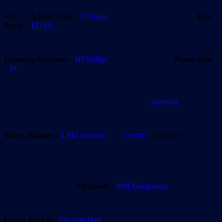
Kiril … &
Nari Tzur
–
C-Vision
Ilya
Zevin
–
EDAis
Gennady Newman
–
HP Indigo
Noam Shos
–
Itl
Sanmina
Valery Babaev
–
LPM Solution
פרוטק
–
יהודה כהן
Nir Bloch
–
IPM Electronics
Larisa Kurkis
–
Electron Dart