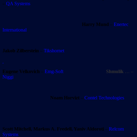
–
QA Systems
Harry Mund
–
Enertec
International
Jakob Zilberstein
–
Tikshornet
Eugene Velkovich
–
Emg-Soft
Shmulik
… –
Niggi
Noam Horvizt
–
Contel Technologies
Scott Mitchell, Markus A. Fredell, Yaniv Aldoroti
–
Relcom
Systems