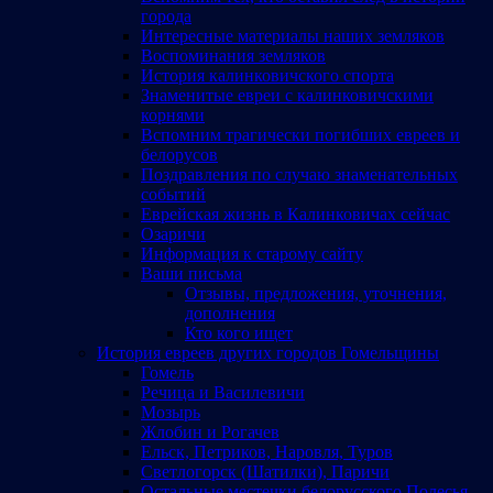
города
Интересные материалы наших земляков
Воспоминания земляков
История калинковичского спорта
Знаменитые евреи с калинковичскими
корнями
Вспомним трагически погибших евреев и
белорусов
Поздравления по случаю знаменательных
событий
Еврейская жизнь в Калинковичах сейчас
Озаричи
Информация к старому сайту
Ваши письма
Отзывы, предложения, уточнения,
дополнения
Кто кого ищет
История евреев других городов Гомельщины
Гомель
Речица и Василевичи
Мозырь
Жлобин и Рогачев
Ельск, Петриков, Наровля, Туров
Светлогорск (Шатилки), Паричи
Остальные местечки белорусского Полесья