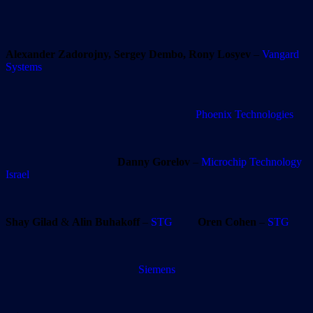
Alexander Zadorojny, Sergey Dembo, Rony Losyev
–
Vangard
Systems
Phoenix Technologies
Danny Gorelov
–
Microchip Technology
Israel
Shay Gilad
&
Alin Buhakoff
–
STG
Oren Cohen
–
STG
Siemens