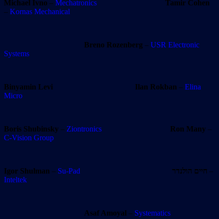
Michael Ivno
–
Mechatronics
Tamir Cohen
–
Kornas Mechanical
Breno Rozenberg
–
USR Electronic
Systems
Binyamin Levi
Ilan Rokban
–
Elina
Micro
Boris Shubinsky
–
Ziontronics
Ron Many
–
C-Vision Group
Igor Shulman
–
Su-Pad
חיים הולנדר
–
Inteltek
Asaf Amoyal
–
Systematics