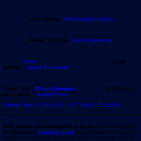
Itamar Madar
–
Electromagnetics infinity
Eli Polak
,
Ziv Amit
–
Radion Engineering
Advice
David
Arlinsky
–
Sysmop Technologies
Tomer Gold –
El-Gev Electronica
Oz Maayan
&
Yuri Liziakin
–
Meditali Vision
Published June 13, 2019 14:17 / פורסם ב 13 יוני 2019 14:17
*******************************************************
From founder and administrator of the site:
Do not forget about
the importance of
supporting the site
This will allow us to carry out
a number of cultural and sports projects and to encourage the most