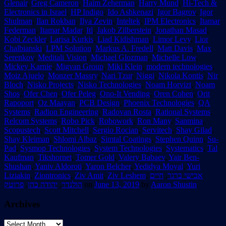
Glenair
,
Greg Cameron
,
Haim Zeherman
,
Harry Mund
,
Hi-Tech &
Electronics in Israel
,
HP Indigo
,
Ido Ashkenazi
,
Igor Bagrov
,
Igor
Shulman
,
Ilan Rokban
,
Ilya Zevin
,
Inteltek
,
IPM Electronics
,
Itamar
Federman
,
Itamar Madar
,
Itl
,
Jakob Zilberstein
,
Jonathan Masad
,
Kobi Zeckler
,
Larisa Kurkis
,
Liad Kidishman
,
Limor Levy
,
Lior
Chalbianski
,
LPM Solution
,
Markus A. Fredell
,
Matt Davis
,
Max
Serenkov
,
Meditali Vision
,
Michael Glozman
,
Michelle Low
,
Mickey Karnie
,
Migvan Group
,
Miki Klein
,
modern technologies
,
Moiz Ajuelo
,
Monzer Massry
,
Nari Tzur
,
Niggi
,
Nikola Kontis
,
Nir
Bloch
,
Nisko Projects
,
Nisko Technologies
,
Noam Horvizt
,
Noam
Shos
,
Ofer Chen
,
Ofer Peleg
,
Ono-It Vending
,
Oren Cohen
,
Orit
Rapoport
,
Oz Maayan
,
PCB Design
,
Phoenix Technologies
,
QA
Systems
,
Radion Engineering
,
Radovan Rosta
,
Rational Systems
,
Relcom Systems
,
Robo Pick
,
Robowork
,
Ron Many
,
Sanmina
,
Scopustech
,
Scott Mitchell
,
Sergio Rocian
,
Servitech
,
Shay Gilad
,
Shay Kleiman
,
Shlomi Albaz
,
Simtal Coatings
,
Stephen Quinn
,
Su-
Pad
,
Sysmop Technologies
,
System Technologies
,
Systematics
,
Tal
Kaufman
,
Tikshornet
,
Tomer Gold
,
Valery Babaev
,
Yair Ben-
Shushan
,
Yaniv Aldoroti
,
Yaron Belcher
,
Yedidya Moyal
,
Yuri
Liziakin
,
Ziontronics
,
Ziv Amit
,
Ziv Leshem
,
חיים
,
אבישי ברגר
פרוטק
,
יהודה כהן
,
הולנדר
on
June 13, 2019
by
Aaron Shustin
.
Archives
Archives