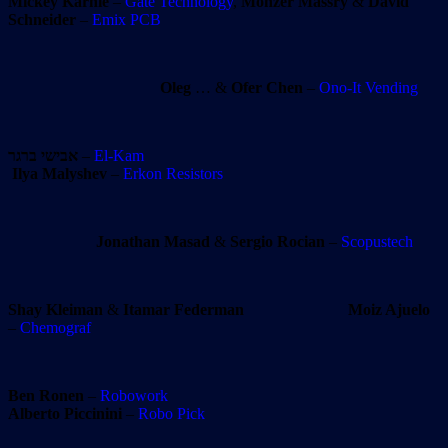
Mickey Karnie
–
Gate Technology
,
Monzer Massry
&
David
Schneider
–
Emix PCB
Oleg
… &
Ofer Chen
–
Ono-It Vending
אבישי ברגר
–
El-Kam
Ilya Malyshev
–
Erkon Resistors
Jonathan Masad
&
Sergio Rocian
–
Scopustech
Shay Kleiman
&
Itamar Federman
Moiz Ajuelo
–
Chemograf
Ben Ronen
–
Robowork
Alberto Piccinini
–
Robo Pick