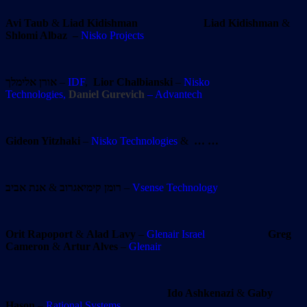
Avi Taub
&
Liad Kidishman
Liad Kidishman
&
Shlomi Albaz
–
Nisko Projects
אורן אלימלך
–
IDF
,
Lior
Chalbianski
–
Nisko
Technologies,
Daniel Gurevich
– Advantech
Gideon Yitzhaki
–
Nisko Technologies
&
… …
אנת אביב
&
רומן קימיאגרוב
–
Vsense Technology
Orit Rapoport
&
Alad Lavy
–
Glenair Israel
Greg
Cameron
&
Artur Alves
–
Glenair
Ido Ashkenazi
&
Gaby
Hason
–
Rational Systems