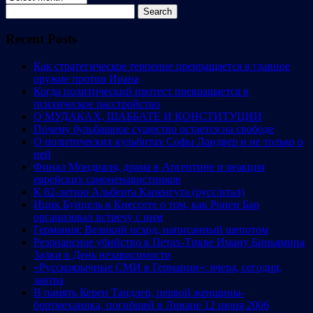
Search
for:
Recent Posts
Как стратегическое терпение превращается в главное
оружие против Ирана
Когда политический протест превращается в
психическое расстройство
О МУДАКАХ, ШАББАТЕ И КОНСТИТУЦИИ
Почему бульбашное существо остается на свободе
О политических кульбитах Софы Ландвер и не только о
ней
Финал Мондиаля, драма в Аргентине и реакция
еврейских самоненавистников
К 82-летию Альберта Капенгута (русс/итал)
Ицик Бунцель в Кнессете о том, как Ронен Бар
организовал встречу с ним
Германия: Великий исход, написанный шепотом
Резонансное убийство в Петах-Тикве Иману Биньямина
Залки в День независимости
«Русскоязычные СМИ в Германии»: вчера, сегодня,
завтра
В память Керен Тандлер, первой женщины-
бортмеханика, погибшей в Ливане 12 июня 2006