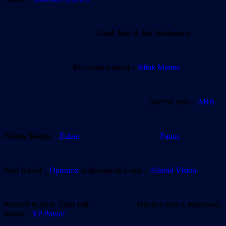
Sand Jian
&
Ido Ashkenazi
Riccardo Arienti
–
Blink Marine
אסף פליישמן
–
ABB
Nikola Kontis
–
Zuken
Fanuc
Ron Ravid
–
Opteamx
&
Bernardo Luck
–
Alliend Vision
Baruch Katz
&
Alan Hill
David Cava
&
Radovan
Rosta
–
XP Power