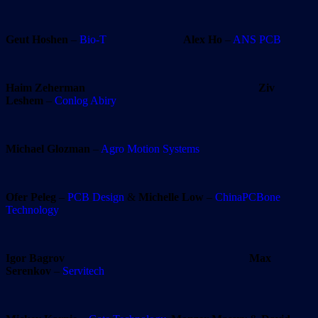
Geut Hoshen
–
Bio-T
Alex Ho
–
ANS PCB
Haim Zeherman
Ziv
Leshem
–
Conlog Abiry
Michael Glozman
–
Agro Motion Systems
Ofer Peleg
–
PCB Design
&
Michelle Low
–
ChinaPCBone
Technology
Igor Bagrov
Max
Serenkov
–
Servitech