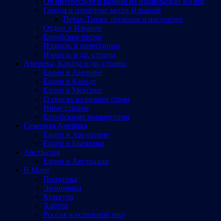
Об интересном и разном из израильской жизни
Города и памятные места Израиляl
Петах-Тиква: прошлое и настоящее
Отдых в Израиле
Еврейские песни
Израиль и палестинцы
Израиль и др. страны
Америка, Канада и др. страны
Евреи в Америке
Евреи в Канаде
Евреи в Мексике
О евреях из разных стран
Иные страны
Еврейскими маршрутами
Северная Америка
Евреи в Аргентине
Евреи в Бразилии
Австралия
Евреи в Австралии
В Мире
Политика
Экономика
Культура
Хайтек
Россия и остальной мир