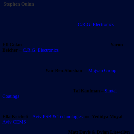
Stephen Quinn
C.R.G. Electronics
Efi Golan
Yaron
Belcher
–
C.R.G. Electronics
Yair Ben-Shushan
–
Migvan Group
Tal Kaufman
–
Simtal
Coatings
Ella Kricheli
–
Aviv PSB & Technologies
and
Yedidya Moyal
–
Aviv CEMS
Matt Davis
&
Dylan Liewellyn