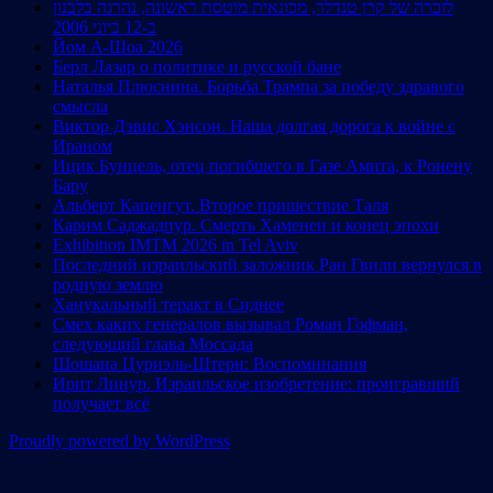
לזכרה של קרן טנדלר, מכונאית מוטסת ראשונה, נהרגה בלבנון
ב-12 ביוני 2006
Йом А-Шоа 2026
Берл Лазар о политике и русской бане
Наталья Плюснина. Борьба Трампа за победу здравого
смысла
Виктор Дэвис Хэнсон. Наша долгая дорога к войне с
Ираном
Ицик Бунцель, отец погибшего в Газе Амита, к Ронену
Бару
Альберт Капенгут. Второе пришествие Таля
Карим Саджадпур. Смерть Хаменеи и конец эпохи
Exhibition IMTM 2026 in Tel Aviv
Последний израильский заложник Ран Гвили вернулся в
родную землю
Ханукальный теракт в Сиднее
Смех каких генералов вызывал Роман Гофман,
следующий глава Моссада
Шошана Цуриэль-Штерн: Воспоминания
Ирит Линур. Израильское изобретение: проигравший
получает всё
Proudly powered by WordPress