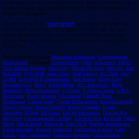
active authors, as well as attract new ones. Send your materials on a
variety of topics. You can write in English, Hebrew Russian. Let’s
do good thing together.
אל תשכחו את החשיבות של
התמיכה האתר
, יש לנו צורך ביישום של
מספר פרויקטים של תרבות וספורט וזה יספק הזדמנות לכותבים הכי
פעילים שלנו, וגם ימשוך חדשים. שלחו את החומרים שלכם על מגוון
נושאים, תזכרו ותספרו את הסיפורים משפחתיים. בואו נעשה מעשים
טובים ביחד.
This entry was posted in
Выставки в Израиле
,
Современные
технологии
and tagged
Aaron Shustin
,
ABB
,
Advantech
,
Advice
,
Agro Motion Systems
,
Alad Lavy
,
Alberto Piccinini
,
Alex Ho
,
Alin
Buhakoff
,
ANS PCB
,
Artur Alves
,
Asaf Amoyal
,
Avi Taub
,
Aviv
CEMS
,
Aviv PSB & Technologies
,
Ben Ronen
,
Benny Levy
,
Binyamin Levi
,
Bio-T
,
Blink Marine
,
BLL Electronics
,
Boris
Shubinsky
,
Breno Rozenberg
,
C-Vision
,
C-Vision Group
,
C.R.G.
Electronics
,
charity projects
,
Chemograf
,
ChinaPCBone
Technology
,
Conlog Abiry
,
Contel Technologies
,
Daniel Gurevich
,
Danny Gorelov
,
David Arlinsky
,
David Schneider
,
Dylan
Liewellyn
,
EDAis
,
Efi Golan
,
El-Gev Electronica
,
El-Kam Ilya
Malyshev
,
Electromagnetics infinity
,
Electron Dart
,
Eli Polak
,
Elina-
Micro
,
Ella Kricheli
,
Emg-Soft
,
Emix PCB
,
Enertec International
,
Erkon Resistors
,
Eugene Velkovich
,
exhibitions in Israel
,
Gaby
Hason
,
Gate Technology
,
Gennady Newman
,
Geut Hoshen
,