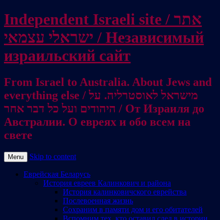
Independent Israeli site / אתר
ישראלי עצמאי / Независимый
израильский сайт
From Israel to Australia. About Jews and
everything else / מישראל לאוסטרליה. על
היהודים ועל כל דבר אחר / От Израиля до
Австралии. О евреях и обо всем на
свете
Skip to content
Menu
Еврейская Беларусь
История евреев Калинкович и района
История калинковичского еврейства
Послевоенная жизнь
Сохраним в памяти дом и его обитателей
Вспомним тех, кто оставил след в истории