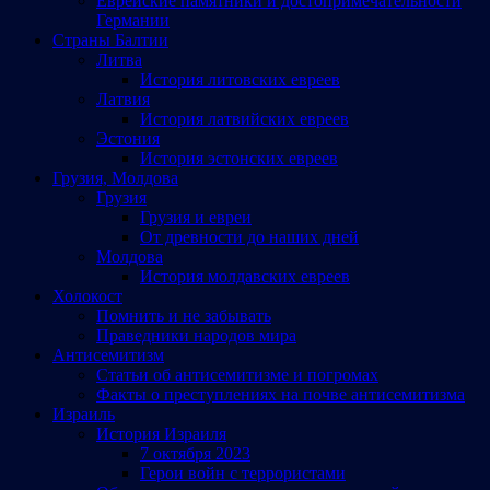
Еврейские памятники и достопримечательности
Германии
Страны Балтии
Литва
История литовских евреев
Латвия
История латвийских евреев
Эстония
История эстонских евреев
Грузия, Молдова
Грузия
Грузия и евреи
От древности до наших дней
Молдова
История молдавских евреев
Холокост
Помнить и не забывать
Праведники народов мира
Антисемитизм
Статьи об антисемитизме и погромах
Факты о преступлениях на почве антисемитизма
Израиль
История Израиля
7 октября 2023
Герои войн с террористами