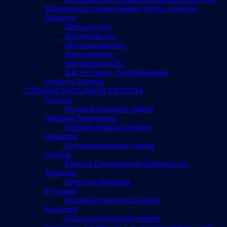
Материалы о жизни евреев других городов
Беларуси
Минская обл.
Витебская обл.
Могилевская обл.
Брестская обл.
Гродненская обл.
Как это было. Воспоминания
Беларусь и евреи
СТРАНЫ ЗАПАДНОЙ ЕВРОПЫ
Польша
История польских евреев
Чешская Республика
История чешских евреев
Германия
История немецких евреев
Англия
Евреи в Соединенном Королевстве
Франция
Евреи во Франции
Румыния
История румынских евреев
Болгария
История болгарских евреев