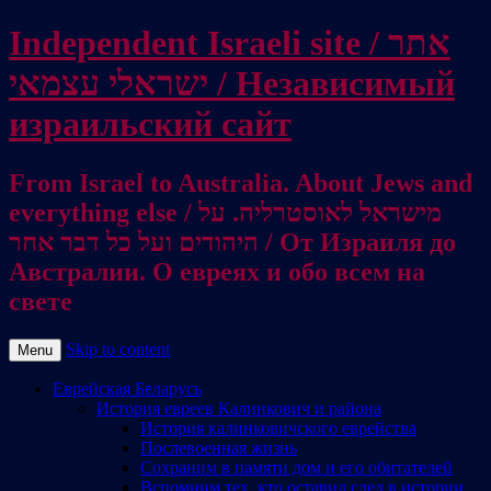
Independent Israeli site / אתר
ישראלי עצמאי / Независимый
израильский сайт
From Israel to Australia. About Jews and
everything else / מישראל לאוסטרליה. על
היהודים ועל כל דבר אחר / От Израиля до
Австралии. О евреях и обо всем на
свете
Skip to content
Menu
Еврейская Беларусь
История евреев Калинкович и района
История калинковичского еврейства
Послевоенная жизнь
Сохраним в памяти дом и его обитателей
Вспомним тех, кто оставил след в истории