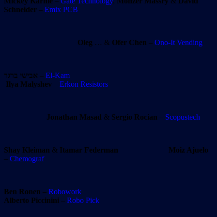
Mickey Karnie
–
Gate Technology
,
Monzer Massry
&
David
Schneider
–
Emix PCB
Oleg
… &
Ofer Chen
–
Ono-It Vending
אבישי ברגר
–
El-Kam
Ilya Malyshev
–
Erkon Resistors
Jonathan Masad
&
Sergio Rocian
–
Scopustech
Shay Kleiman
&
Itamar Federman
Moiz Ajuelo
–
Chemograf
Ben Ronen
–
Robowork
Alberto Piccinini
–
Robo Pick