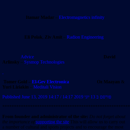
Itamar Madar
–
Electromagnetics infinity
Eli Polak
,
Ziv Amit
–
Radion Engineering
Advice
David
Arlinsky
–
Sysmop Technologies
Tomer Gold –
El-Gev Electronica
Oz Maayan
&
Yuri Liziakin
–
Meditali Vision
Published June 13, 2019 14:17 / פורסם ב 13 יוני 2019 14:17
*******************************************************
From founder and administrator of the site:
Do not forget about
the importance of
supporting the site
This will allow us to carry out
a number of cultural and sports projects and to encourage the most