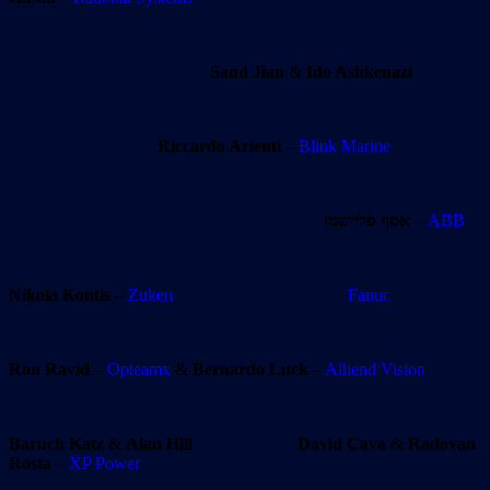
Sand Jian
&
Ido Ashkenazi
Riccardo Arienti
–
Blink Marine
אסף פליישמן
–
ABB
Nikola Kontis
–
Zuken
Fanuc
Ron Ravid
–
Opteamx
&
Bernardo Luck
–
Alliend Vision
Baruch Katz
&
Alan Hill
David Cava
&
Radovan
Rosta
–
XP Power