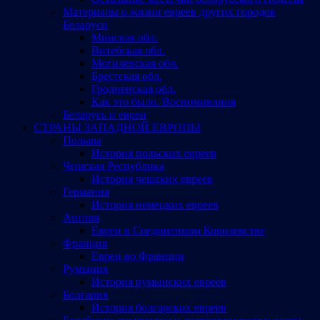
Материалы о жизни евреев других городов
Беларуси
Минская обл.
Витебская обл.
Могилевская обл.
Брестская обл.
Гродненская обл.
Как это было. Воспоминания
Беларусь и евреи
СТРАНЫ ЗАПАДНОЙ ЕВРОПЫ
Польша
История польских евреев
Чешская Республика
История чешских евреев
Германия
История немецких евреев
Англия
Евреи в Соединенном Королевстве
Франция
Евреи во Франции
Румыния
История румынских евреев
Болгария
История болгарских евреев