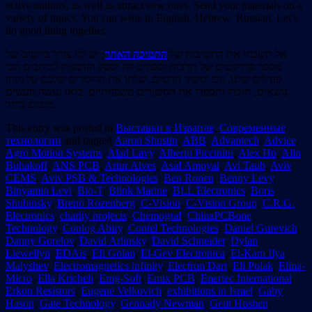
active authors, as well as attract new ones. Send your materials on a
variety of topics. You can write in English, Hebrew Russian. Let’s
do good thing together.
אל תשכחו את החשיבות של
התמיכה האתר
, יש לנו צורך ביישום של
מספר פרויקטים של תרבות וספורט וזה יספק הזדמנות לכותבים הכי
פעילים שלנו, וגם ימשוך חדשים. שלחו את החומרים שלכם על מגוון
נושאים, תזכרו ותספרו את הסיפורים משפחתיים. בואו נעשה מעשים
טובים ביחד.
This entry was posted in
Выставки в Израиле
,
Современные
технологии
and tagged
Aaron Shustin
,
ABB
,
Advantech
,
Advice
,
Agro Motion Systems
,
Alad Lavy
,
Alberto Piccinini
,
Alex Ho
,
Alin
Buhakoff
,
ANS PCB
,
Artur Alves
,
Asaf Amoyal
,
Avi Taub
,
Aviv
CEMS
,
Aviv PSB & Technologies
,
Ben Ronen
,
Benny Levy
,
Binyamin Levi
,
Bio-T
,
Blink Marine
,
BLL Electronics
,
Boris
Shubinsky
,
Breno Rozenberg
,
C-Vision
,
C-Vision Group
,
C.R.G.
Electronics
,
charity projects
,
Chemograf
,
ChinaPCBone
Technology
,
Conlog Abiry
,
Contel Technologies
,
Daniel Gurevich
,
Danny Gorelov
,
David Arlinsky
,
David Schneider
,
Dylan
Liewellyn
,
EDAis
,
Efi Golan
,
El-Gev Electronica
,
El-Kam Ilya
Malyshev
,
Electromagnetics infinity
,
Electron Dart
,
Eli Polak
,
Elina-
Micro
,
Ella Kricheli
,
Emg-Soft
,
Emix PCB
,
Enertec International
,
Erkon Resistors
,
Eugene Velkovich
,
exhibitions in Israel
,
Gaby
Hason
,
Gate Technology
,
Gennady Newman
,
Geut Hoshen
,