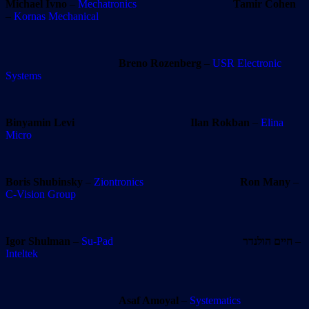
Michael Ivno
–
Mechatronics
Tamir Cohen
–
Kornas Mechanical
Breno Rozenberg
–
USR Electronic
Systems
Binyamin Levi
Ilan Rokban
–
Elina
Micro
Boris Shubinsky
–
Ziontronics
Ron Many
–
C-Vision Group
Igor Shulman
–
Su-Pad
חיים הולנדר
–
Inteltek
Asaf Amoyal
–
Systematics