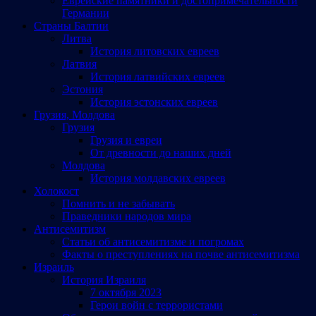
Еврейские памятники и достопримечательности
Германии
Страны Балтии
Литва
История литовских евреев
Латвия
История латвийских евреев
Эстония
История эстонских евреев
Грузия, Молдова
Грузия
Грузия и евреи
От древности до наших дней
Молдова
История молдавских евреев
Холокост
Помнить и не забывать
Праведники народов мира
Антисемитизм
Статьи об антисемитизме и погромах
Факты о преступлениях на почве антисемитизма
Израиль
История Израиля
7 октября 2023
Герои войн с террористами