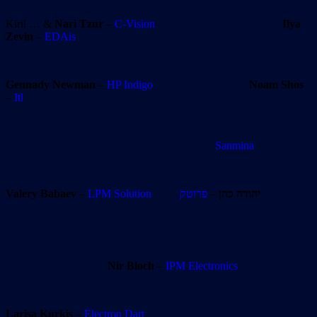
Kiril … &
Nari Tzur
–
C-Vision
Ilya
Zevin
–
EDAis
Gennady Newman
–
HP Indigo
Noam Shos
–
Itl
Sanmina
Valery Babaev
–
LPM Solution
פרוטק
–
יהודה כהן
Nir Bloch
–
IPM Electronics
Larisa Kurkis
–
Electron Dart