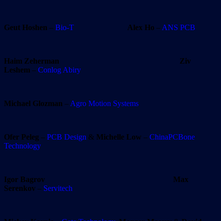
Geut Hoshen
–
Bio-T
Alex Ho
–
ANS PCB
Haim Zeherman
Ziv
Leshem
–
Conlog Abiry
Michael Glozman
–
Agro Motion Systems
Ofer Peleg
–
PCB Design
&
Michelle Low
–
ChinaPCBone
Technology
Igor Bagrov
Max
Serenkov
–
Servitech