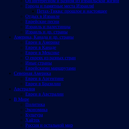
Об интересном и разном из израильской жизни
Города и памятные места Израиляl
Петах-Тиква: прошлое и настоящее
Отдых в Израиле
Еврейские песни
Израиль и палестинцы
Израиль и др. страны
Америка, Канада и др. страны
Евреи в Америке
Евреи в Канаде
Евреи в Мексике
О евреях из разных стран
Иные страны
Еврейскими маршрутами
Северная Америка
Евреи в Аргентине
Евреи в Бразилии
Австралия
Евреи в Австралии
В Мире
Политика
Экономика
Культура
Хайтек
Россия и остальной мир