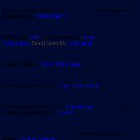
Avi Taub
&
Liad Kidishman
Liad Kidishman
&
Shlomi Albaz
–
Nisko Projects
אורן אלימלך
–
IDF
,
Lior
Chalbianski
–
Nisko
Technologies,
Daniel Gurevich
– Advantech
Gideon Yitzhaki
–
Nisko Technologies
&
… …
אנת אביב
&
רומן קימיאגרוב
–
Vsense Technology
Orit Rapoport
&
Alad Lavy
–
Glenair Israel
Greg
Cameron
&
Artur Alves
–
Glenair
Ido Ashkenazi
&
Gaby
Hason
–
Rational Systems