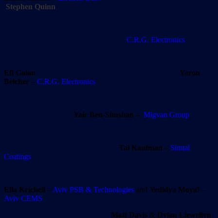
Stephen Quinn
C.R.G. Electronics
Efi Golan
Yaron
Belcher
–
C.R.G. Electronics
Yair Ben-Shushan
–
Migvan Group
Tal Kaufman
–
Simtal
Coatings
Ella Kricheli
–
Aviv PSB & Technologies
and
Yedidya Moyal
–
Aviv CEMS
Matt Davis
&
Dylan Liewellyn