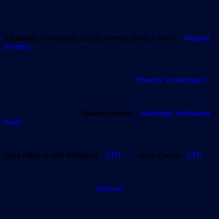
Alexander Zadorojny, Sergey Dembo, Rony Losyev
–
Vangard
Systems
Phoenix Technologies
Danny Gorelov
–
Microchip Technology
Israel
Shay Gilad
&
Alin Buhakoff
–
STG
Oren Cohen
–
STG
Siemens