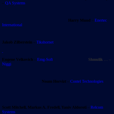
–
QA Systems
Harry Mund
–
Enertec
International
Jakob Zilberstein
–
Tikshornet
Eugene Velkovich
–
Emg-Soft
Shmulik
… –
Niggi
Noam Horvizt
–
Contel Technologies
Scott Mitchell, Markus A. Fredell, Yaniv Aldoroti
–
Relcom
Systems