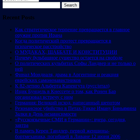
Search
for:
Recent Posts
Как стратегическое терпение превращается в главное
оружие против Ирана
Когда политический протест превращается в
психическое расстройство
О МУДАКАХ, ШАББАТЕ И КОНСТИТУЦИИ
Почему бульбашное существо остается на свободе
О политических кульбитах Софы Ландвер и не только о
ней
Финал Мондиаля, драма в Аргентине и реакция
еврейских самоненавистников
К 82-летию Альберта Капенгута (русс/итал)
Ицик Бунцель в Кнессете о том, как Ронен Бар
организовал встречу с ним
Германия: Великий исход, написанный шепотом
Резонансное убийство в Петах-Тикве Иману Биньямина
Залки в День независимости
«Русскоязычные СМИ в Германии»: вчера, сегодня,
завтра
В память Керен Тандлер, первой женщины-
бортмеханика, погибшей в Ливане 12 июня 2006