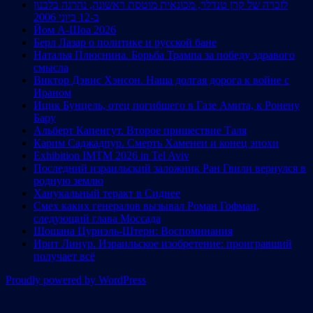
לזכרה של קרן טנדלר, מכונאית מוטסת ראשונה, נהרגה בלבנון
ב-12 ביוני 2006
Йом А-Шоа 2026
Берл Лазар о политике и русской бане
Наталья Плюснина. Борьба Трампа за победу здравого
смысла
Виктор Дэвис Хэнсон. Наша долгая дорога к войне с
Ираном
Ицик Бунцель, отец погибшего в Газе Амита, к Ронену
Бару
Альберт Капенгут. Второе пришествие Таля
Карим Саджадпур. Смерть Хаменеи и конец эпохи
Exhibition IMTM 2026 in Tel Aviv
Последний израильский заложник Ран Гвили вернулся в
родную землю
Ханукальный теракт в Сиднее
Смех каких генералов вызывал Роман Гофман,
следующий глава Моссада
Шошана Цуриэль-Штерн: Воспоминания
Ирит Линур. Израильское изобретение: проигравший
получает всё
Proudly powered by WordPress