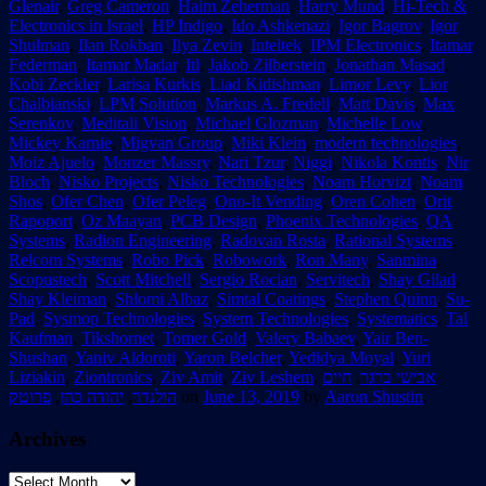
Glenair
,
Greg Cameron
,
Haim Zeherman
,
Harry Mund
,
Hi-Tech &
Electronics in Israel
,
HP Indigo
,
Ido Ashkenazi
,
Igor Bagrov
,
Igor
Shulman
,
Ilan Rokban
,
Ilya Zevin
,
Inteltek
,
IPM Electronics
,
Itamar
Federman
,
Itamar Madar
,
Itl
,
Jakob Zilberstein
,
Jonathan Masad
,
Kobi Zeckler
,
Larisa Kurkis
,
Liad Kidishman
,
Limor Levy
,
Lior
Chalbianski
,
LPM Solution
,
Markus A. Fredell
,
Matt Davis
,
Max
Serenkov
,
Meditali Vision
,
Michael Glozman
,
Michelle Low
,
Mickey Karnie
,
Migvan Group
,
Miki Klein
,
modern technologies
,
Moiz Ajuelo
,
Monzer Massry
,
Nari Tzur
,
Niggi
,
Nikola Kontis
,
Nir
Bloch
,
Nisko Projects
,
Nisko Technologies
,
Noam Horvizt
,
Noam
Shos
,
Ofer Chen
,
Ofer Peleg
,
Ono-It Vending
,
Oren Cohen
,
Orit
Rapoport
,
Oz Maayan
,
PCB Design
,
Phoenix Technologies
,
QA
Systems
,
Radion Engineering
,
Radovan Rosta
,
Rational Systems
,
Relcom Systems
,
Robo Pick
,
Robowork
,
Ron Many
,
Sanmina
,
Scopustech
,
Scott Mitchell
,
Sergio Rocian
,
Servitech
,
Shay Gilad
,
Shay Kleiman
,
Shlomi Albaz
,
Simtal Coatings
,
Stephen Quinn
,
Su-
Pad
,
Sysmop Technologies
,
System Technologies
,
Systematics
,
Tal
Kaufman
,
Tikshornet
,
Tomer Gold
,
Valery Babaev
,
Yair Ben-
Shushan
,
Yaniv Aldoroti
,
Yaron Belcher
,
Yedidya Moyal
,
Yuri
Liziakin
,
Ziontronics
,
Ziv Amit
,
Ziv Leshem
,
חיים
,
אבישי ברגר
פרוטק
,
יהודה כהן
,
הולנדר
on
June 13, 2019
by
Aaron Shustin
.
Archives
Archives