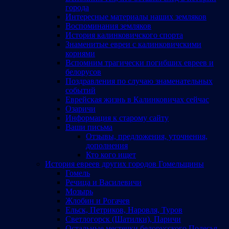
города
Интересные материалы наших земляков
Воспоминания земляков
История калинковичского спорта
Знаменитые евреи с калинковичскими
корнями
Вспомним трагически погибших евреев и
белорусов
Поздравления по случаю знаменательных
событий
Еврейская жизнь в Калинковичах сейчас
Озаричи
Информация к старому сайту
Ваши письма
Отзывы, предложения, уточнения,
дополнения
Кто кого ищет
История евреев других городов Гомельщины
Гомель
Речица и Василевичи
Мозырь
Жлобин и Рогачев
Ельск, Петриков, Наровля, Туров
Светлогорск (Шатилки), Паричи
Остальные местечки белорусского Полесья