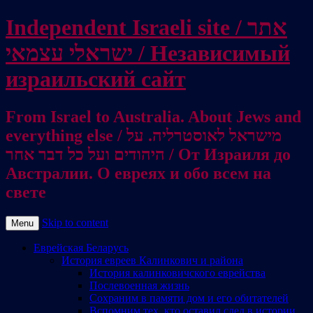
Independent Israeli site / אתר
ישראלי עצמאי / Независимый
израильский сайт
From Israel to Australia. About Jews and
everything else / מישראל לאוסטרליה. על
היהודים ועל כל דבר אחר / От Израиля до
Австралии. О евреях и обо всем на
свете
Skip to content
Menu
Еврейская Беларусь
История евреев Калинкович и района
История калинковичского еврейства
Послевоенная жизнь
Сохраним в памяти дом и его обитателей
Вспомним тех, кто оставил след в истории