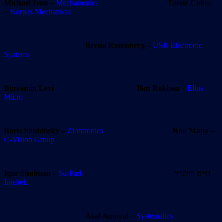
Michael Ivno
–
Mechatronics
Tamir Cohen
–
Kornas Mechanical
Breno Rozenberg
–
USR Electronic
Systems
Binyamin Levi
Ilan Rokban
–
Elina
Micro
Boris Shubinsky
–
Ziontronics
Ron Many
–
C-Vision Group
Igor Shulman
–
Su-Pad
חיים הולנדר
–
Inteltek
Asaf Amoyal
–
Systematics