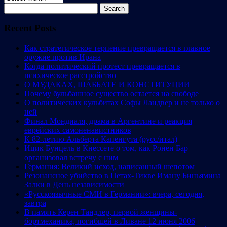
Search
for:
Recent Posts
Как стратегическое терпение превращается в главное
оружие против Ирана
Когда политический протест превращается в
психическое расстройство
О МУДАКАХ, ШАББАТЕ И КОНСТИТУЦИИ
Почему бульбашное существо остается на свободе
О политических кульбитах Софы Ландвер и не только о
ней
Финал Мондиаля, драма в Аргентине и реакция
еврейских самоненавистников
К 82-летию Альберта Капенгута (русс/итал)
Ицик Бунцель в Кнессете о том, как Ронен Бар
организовал встречу с ним
Германия: Великий исход, написанный шепотом
Резонансное убийство в Петах-Тикве Иману Биньямина
Залки в День независимости
«Русскоязычные СМИ в Германии»: вчера, сегодня,
завтра
В память Керен Тандлер, первой женщины-
бортмеханика, погибшей в Ливане 12 июня 2006