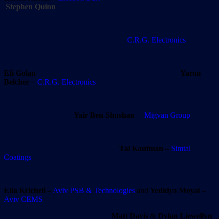
Stephen Quinn
C.R.G. Electronics
Efi Golan
Yaron
Belcher
–
C.R.G. Electronics
Yair Ben-Shushan
–
Migvan Group
Tal Kaufman
–
Simtal
Coatings
Ella Kricheli
–
Aviv PSB & Technologies
and
Yedidya Moyal
–
Aviv CEMS
Matt Davis
&
Dylan Liewellyn