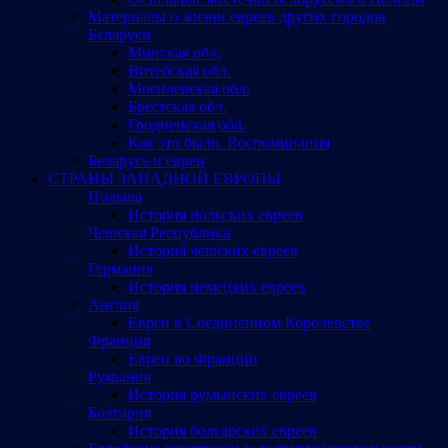
Материалы о жизни евреев других городов
Беларуси
Минская обл.
Витебская обл.
Могилевская обл.
Брестская обл.
Гродненская обл.
Как это было. Воспоминания
Беларусь и евреи
СТРАНЫ ЗАПАДНОЙ ЕВРОПЫ
Польша
История польских евреев
Чешская Республика
История чешских евреев
Германия
История немецких евреев
Англия
Евреи в Соединенном Королевстве
Франция
Евреи во Франции
Румыния
История румынских евреев
Болгария
История болгарских евреев