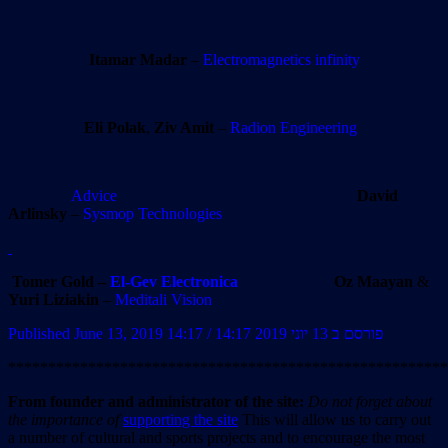
Itamar Madar
–
Electromagnetics infinity
Eli Polak
,
Ziv Amit
–
Radion Engineering
Advice
David
Arlinsky
–
Sysmop Technologies
Tomer Gold –
El-Gev Electronica
Oz Maayan
&
Yuri Liziakin
–
Meditali Vision
Published June 13, 2019 14:17 / פורסם ב 13 יוני 2019 14:17
*******************************************************
From founder and administrator of the site:
Do not forget about
the importance of
supporting the site
This will allow us to carry out
a number of cultural and sports projects and to encourage the most