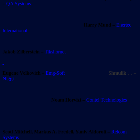
–
QA Systems
Harry Mund
–
Enertec
International
Jakob Zilberstein
–
Tikshornet
Eugene Velkovich
–
Emg-Soft
Shmulik
… –
Niggi
Noam Horvizt
–
Contel Technologies
Scott Mitchell, Markus A. Fredell, Yaniv Aldoroti
–
Relcom
Systems