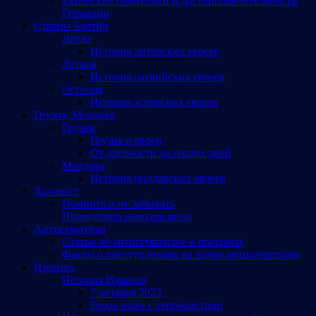
Еврейские памятники и достопримечательности
Германии
Страны Балтии
Литва
История литовских евреев
Латвия
История латвийских евреев
Эстония
История эстонских евреев
Грузия, Молдова
Грузия
Грузия и евреи
От древности до наших дней
Молдова
История молдавских евреев
Холокост
Помнить и не забывать
Праведники народов мира
Антисемитизм
Статьи об антисемитизме и погромах
Факты о преступлениях на почве антисемитизма
Израиль
История Израиля
7 октября 2023
Герои войн с террористами