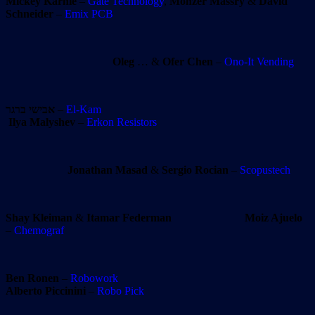
Mickey Karnie
–
Gate Technology
,
Monzer Massry
&
David
Schneider
–
Emix PCB
Oleg
… &
Ofer Chen
–
Ono-It Vending
אבישי ברגר
–
El-Kam
Ilya Malyshev
–
Erkon Resistors
Jonathan Masad
&
Sergio Rocian
–
Scopustech
Shay Kleiman
&
Itamar Federman
Moiz Ajuelo
–
Chemograf
Ben Ronen
–
Robowork
Alberto Piccinini
–
Robo Pick