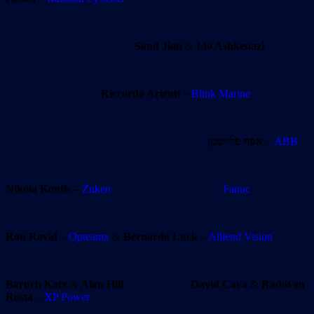
Sand Jian
&
Ido Ashkenazi
Riccardo Arienti
–
Blink Marine
אסף פליישמן
–
ABB
Nikola Kontis
–
Zuken
Fanuc
Ron Ravid
–
Opteamx
&
Bernardo Luck
–
Alliend Vision
Baruch Katz
&
Alan Hill
David Cava
&
Radovan
Rosta
–
XP Power