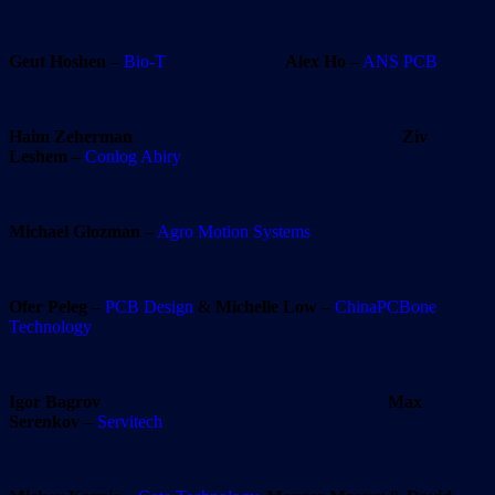
Geut Hoshen
–
Bio-T
Alex Ho
–
ANS PCB
Haim Zeherman
Ziv
Leshem
–
Conlog Abiry
Michael Glozman
–
Agro Motion Systems
Ofer Peleg
–
PCB Design
&
Michelle Low
–
ChinaPCBone
Technology
Igor Bagrov
Max
Serenkov
–
Servitech