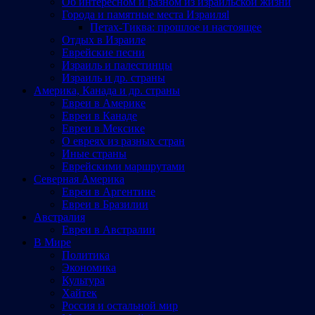
Об интересном и разном из израильской жизни
Города и памятные места Израиляl
Петах-Тиква: прошлое и настоящее
Отдых в Израиле
Еврейские песни
Израиль и палестинцы
Израиль и др. страны
Америка, Канада и др. страны
Евреи в Америке
Евреи в Канаде
Евреи в Мексике
О евреях из разных стран
Иные страны
Еврейскими маршрутами
Северная Америка
Евреи в Аргентине
Евреи в Бразилии
Австралия
Евреи в Австралии
В Мире
Политика
Экономика
Культура
Хайтек
Россия и остальной мир