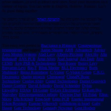
active authors, as well as attract new ones. Send your materials on a
variety of topics. You can write in English, Hebrew Russian. Let’s
do good thing together.
אל תשכחו את החשיבות של
התמיכה האתר
, יש לנו צורך ביישום של
מספר פרויקטים של תרבות וספורט וזה יספק הזדמנות לכותבים הכי
פעילים שלנו, וגם ימשוך חדשים. שלחו את החומרים שלכם על מגוון
נושאים, תזכרו ותספרו את הסיפורים משפחתיים. בואו נעשה מעשים
טובים ביחד.
This entry was posted in
Выставки в Израиле
,
Современные
технологии
and tagged
Aaron Shustin
,
ABB
,
Advantech
,
Advice
,
Agro Motion Systems
,
Alad Lavy
,
Alberto Piccinini
,
Alex Ho
,
Alin
Buhakoff
,
ANS PCB
,
Artur Alves
,
Asaf Amoyal
,
Avi Taub
,
Aviv
CEMS
,
Aviv PSB & Technologies
,
Ben Ronen
,
Benny Levy
,
Binyamin Levi
,
Bio-T
,
Blink Marine
,
BLL Electronics
,
Boris
Shubinsky
,
Breno Rozenberg
,
C-Vision
,
C-Vision Group
,
C.R.G.
Electronics
,
charity projects
,
Chemograf
,
ChinaPCBone
Technology
,
Conlog Abiry
,
Contel Technologies
,
Daniel Gurevich
,
Danny Gorelov
,
David Arlinsky
,
David Schneider
,
Dylan
Liewellyn
,
EDAis
,
Efi Golan
,
El-Gev Electronica
,
El-Kam Ilya
Malyshev
,
Electromagnetics infinity
,
Electron Dart
,
Eli Polak
,
Elina-
Micro
,
Ella Kricheli
,
Emg-Soft
,
Emix PCB
,
Enertec International
,
Erkon Resistors
,
Eugene Velkovich
,
exhibitions in Israel
,
Gaby
Hason
,
Gate Technology
,
Gennady Newman
,
Geut Hoshen
,