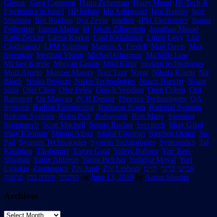
Glenair
,
Greg Cameron
,
Haim Zeherman
,
Harry Mund
,
Hi-Tech &
Electronics in Israel
,
HP Indigo
,
Ido Ashkenazi
,
Igor Bagrov
,
Igor
Shulman
,
Ilan Rokban
,
Ilya Zevin
,
Inteltek
,
IPM Electronics
,
Itamar
Federman
,
Itamar Madar
,
Itl
,
Jakob Zilberstein
,
Jonathan Masad
,
Kobi Zeckler
,
Larisa Kurkis
,
Liad Kidishman
,
Limor Levy
,
Lior
Chalbianski
,
LPM Solution
,
Markus A. Fredell
,
Matt Davis
,
Max
Serenkov
,
Meditali Vision
,
Michael Glozman
,
Michelle Low
,
Mickey Karnie
,
Migvan Group
,
Miki Klein
,
modern technologies
,
Moiz Ajuelo
,
Monzer Massry
,
Nari Tzur
,
Niggi
,
Nikola Kontis
,
Nir
Bloch
,
Nisko Projects
,
Nisko Technologies
,
Noam Horvizt
,
Noam
Shos
,
Ofer Chen
,
Ofer Peleg
,
Ono-It Vending
,
Oren Cohen
,
Orit
Rapoport
,
Oz Maayan
,
PCB Design
,
Phoenix Technologies
,
QA
Systems
,
Radion Engineering
,
Radovan Rosta
,
Rational Systems
,
Relcom Systems
,
Robo Pick
,
Robowork
,
Ron Many
,
Sanmina
,
Scopustech
,
Scott Mitchell
,
Sergio Rocian
,
Servitech
,
Shay Gilad
,
Shay Kleiman
,
Shlomi Albaz
,
Simtal Coatings
,
Stephen Quinn
,
Su-
Pad
,
Sysmop Technologies
,
System Technologies
,
Systematics
,
Tal
Kaufman
,
Tikshornet
,
Tomer Gold
,
Valery Babaev
,
Yair Ben-
Shushan
,
Yaniv Aldoroti
,
Yaron Belcher
,
Yedidya Moyal
,
Yuri
Liziakin
,
Ziontronics
,
Ziv Amit
,
Ziv Leshem
,
חיים
,
אבישי ברגר
פרוטק
,
יהודה כהן
,
הולנדר
on
June 13, 2019
by
Aaron Shustin
.
Archives
Archives