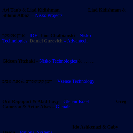
Avi Taub
&
Liad Kidishman
Liad Kidishman
&
Shlomi Albaz
–
Nisko Projects
אורן אלימלך
–
IDF
,
Lior
Chalbianski
–
Nisko
Technologies,
Daniel Gurevich
– Advantech
Gideon Yitzhaki
–
Nisko Technologies
&
… …
אנת אביב
&
רומן קימיאגרוב
–
Vsense Technology
Orit Rapoport
&
Alad Lavy
–
Glenair Israel
Greg
Cameron
&
Artur Alves
–
Glenair
Ido Ashkenazi
&
Gaby
Hason
–
Rational Systems