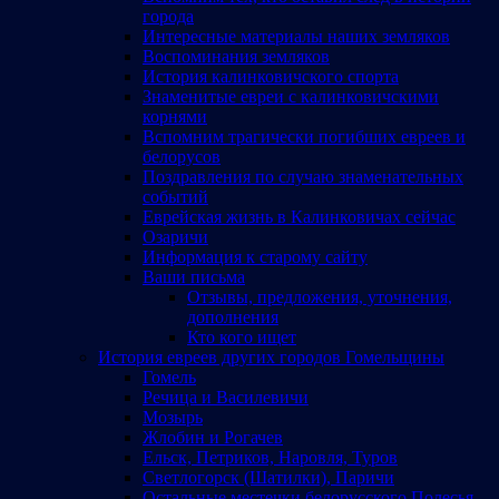
города
Интересные материалы наших земляков
Воспоминания земляков
История калинковичского спорта
Знаменитые евреи с калинковичскими
корнями
Вспомним трагически погибших евреев и
белорусов
Поздравления по случаю знаменательных
событий
Еврейская жизнь в Калинковичах сейчас
Озаричи
Информация к старому сайту
Ваши письма
Отзывы, предложения, уточнения,
дополнения
Кто кого ищет
История евреев других городов Гомельщины
Гомель
Речица и Василевичи
Мозырь
Жлобин и Рогачев
Ельск, Петриков, Наровля, Туров
Светлогорск (Шатилки), Паричи
Остальные местечки белорусского Полесья