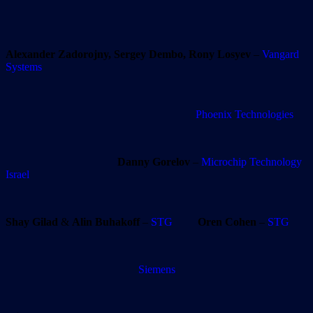
Alexander Zadorojny, Sergey Dembo, Rony Losyev
–
Vangard
Systems
Phoenix Technologies
Danny Gorelov
–
Microchip Technology
Israel
Shay Gilad
&
Alin Buhakoff
–
STG
Oren Cohen
–
STG
Siemens