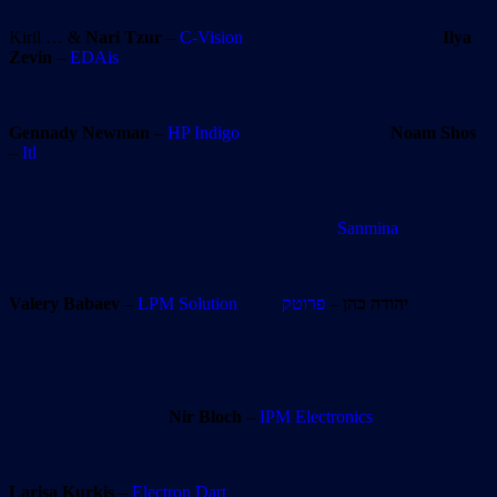
Kiril … &
Nari Tzur
–
C-Vision
Ilya
Zevin
–
EDAis
Gennady Newman
–
HP Indigo
Noam Shos
–
Itl
Sanmina
Valery Babaev
–
LPM Solution
פרוטק
–
יהודה כהן
Nir Bloch
–
IPM Electronics
Larisa Kurkis
–
Electron Dart