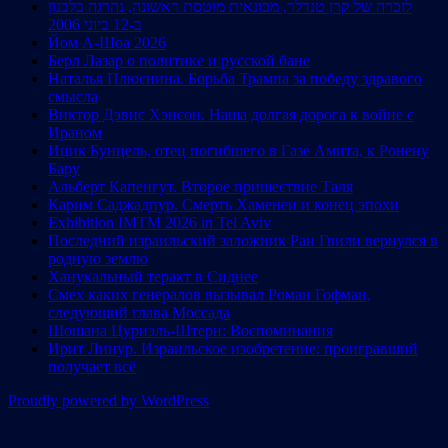
לזכרה של קרן טנדלר, מכונאית מוטסת ראשונה, נהרגה בלבנון
ב-12 ביוני 2006
Йом А-Шоа 2026
Берл Лазар о политике и русской бане
Наталья Плюснина. Борьба Трампа за победу здравого
смысла
Виктор Дэвис Хэнсон. Наша долгая дорога к войне с
Ираном
Ицик Бунцель, отец погибшего в Газе Амита, к Ронену
Бару
Альберт Капенгут. Второе пришествие Таля
Карим Саджадпур. Смерть Хаменеи и конец эпохи
Exhibition IMTM 2026 in Tel Aviv
Последний израильский заложник Ран Гвили вернулся в
родную землю
Ханукальный теракт в Сиднее
Смех каких генералов вызывал Роман Гофман,
следующий глава Моссада
Шошана Цуриэль-Штерн: Воспоминания
Ирит Линур. Израильское изобретение: проигравший
получает всё
Proudly powered by WordPress