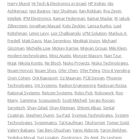
Harry Mund
,
Hi-Tech & Electronics in Israel
,
HP Indigo
,
Ido
Ashkenazi
,
Igor Bagrov
,
Igor Shulman
,
Ilan Rokban
,
Ilya Zevin
,
Inteltek
,
IPM Electronics
,
Itamar Federman
,
Itamar Madar
,
Itl
,
Jakob
Zilberstein
,
Jonathan Masad
,
Kobi Zeckler
,
Larisa Kurkis
,
Liad
Kidishman
,
Limor Levy
,
Lior Chalbianski
,
LPM Solution
,
Markus A.
Fredell
,
Matt Davis
,
Max Serenkov
,
Meditali Vision
,
Michael
Glozman
,
Michelle Low
,
Mickey Karnie
,
Migvan Group
,
Miki Klein
,
modern technologies
,
Moiz Ajuelo
,
Monzer Massry
,
Nari Tzur
,
Niggi
,
Nikola Kontis
,
Nir Bloch
,
Nisko Projects
,
Nisko Technologies
,
Noam Horvizt
,
Noam Shos
,
Ofer Chen
,
Ofer Peleg
,
Ono-It Vending
,
Oren Cohen
,
Orit Rapoport
,
Oz Maayan
,
PCB Design
,
Phoenix
Technologies
,
QA Systems
,
Radion Engineering
,
Radovan Rosta
,
Rational Systems
,
Relcom Systems
,
Robo Pick
,
Robowork
,
Ron
Many
,
Sanmina
,
Scopustech
,
Scott Mitchell
,
Sergio Rocian
,
Servitech
,
Shay Gilad
,
Shay Kleiman
,
Shlomi Albaz
,
Simtal
Coatings
,
Stephen Quinn
,
Su-Pad
,
Sysmop Technologies
,
System
Technologies
,
Systematics
,
Tal Kaufman
,
Tikshornet
,
Tomer Gold
,
Valery Babaev
,
Yair Ben-Shushan
,
Yaniv Aldoroti
,
Yaron Belcher
,
Yedidya Moyal
,
Yuri Liziakin
,
Ziontronics
,
Ziv Amit
,
Ziv Leshem
,