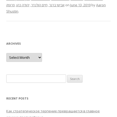
פרוטק
,
יהודה כהן
,
חיים הולנדר
,
אבישי ברגר
on
June 13, 2019
by
Aaron
Shustin
.
ARCHIVES
Archives
Search
for:
RECENT POSTS
Как стратегическое терпение превращается в главное