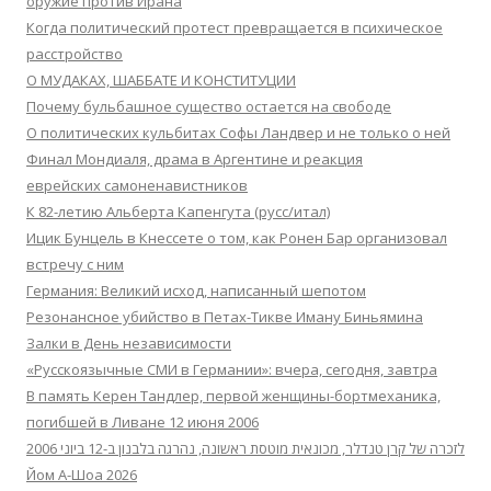
оружие против Ирана
Когда политический протест превращается в психическое
расстройство
О МУДАКАХ, ШАББАТЕ И КОНСТИТУЦИИ
Почему бульбашное существо остается на свободе
О политических кульбитах Софы Ландвер и не только о ней
Финал Мондиаля, драма в Аргентине и реакция
еврейских самоненавистников
К 82-летию Альберта Капенгута (русс/итал)
Ицик Бунцель в Кнессете о том, как Ронен Бар организовал
встречу с ним
Германия: Великий исход, написанный шепотом
Резонансное убийство в Петах-Тикве Иману Биньямина
Залки в День независимости
«Русскоязычные СМИ в Германии»: вчера, сегодня, завтра
В память Керен Тандлер, первой женщины-бортмеханика,
погибшей в Ливане 12 июня 2006
לזכרה של קרן טנדלר, מכונאית מוטסת ראשונה, נהרגה בלבנון ב-12 ביוני 2006
Йом А-Шоа 2026