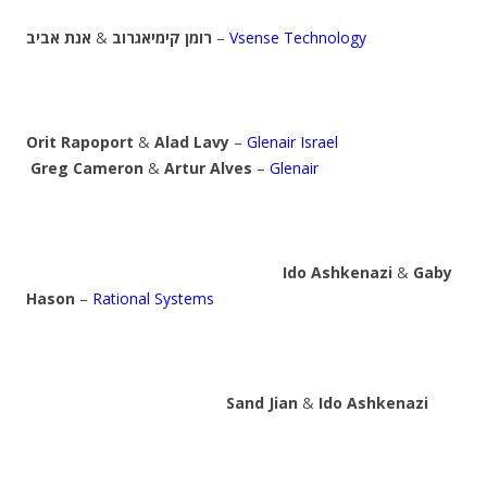
אנת אביב
&
רומן קימיאגרוב
–
Vsense Technology
Orit Rapoport
&
Alad Lavy
–
Glenair Israel
Greg Cameron
&
Artur Alves
–
Glenair
Ido Ashkenazi
&
Gaby
Hason
–
Rational Systems
Sand Jian
&
Ido Ashkenazi