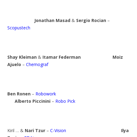
Jonathan Masad
&
Sergio Rocian
–
Scopustech
Shay Kleiman
&
Itamar Federman
Moiz
Ajuelo
–
Chemograf
Ben Ronen
–
Robowork
Alberto Piccinini
–
Robo Pick
Kiril … &
Nari Tzur
–
C-Vision
Ilya