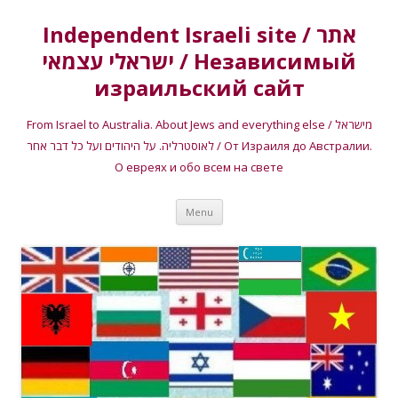
Independent Israeli site / אתר
ישראלי עצמאי / Независимый
израильский сайт
From Israel to Australia. About Jews and everything else / מישראל
לאוסטרליה. על היהודים ועל כל דבר אחר / От Израиля до Австралии.
О евреях и обо всем на свете
Skip
Menu
to
content