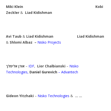
Miki Klein Kobi
Zeckler
&
Liad Kidishman
Avi Taub
&
Liad Kidishman
Liad Kidishman
&
Shlomi Albaz
–
Nisko Projects
אורן אלימלך
–
IDF
,
Lior
Chalbianski
–
Nisko
Technologies,
Daniel Gurevich
– Advantech
Gideon Yitzhaki
–
Nisko Technologies
&
… …