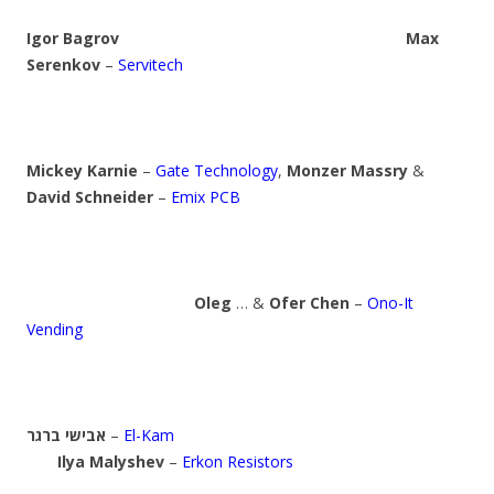
Igor Bagrov
Max
Serenkov
–
Servitech
Mickey Karnie
–
Gate Technology
,
Monzer Massry
&
David Schneider
–
Emix PCB
Oleg
… &
Ofer Chen
–
Ono-It
Vending
אבישי ברגר
–
El-Kam
Ilya Malyshev
–
Erkon Resistors