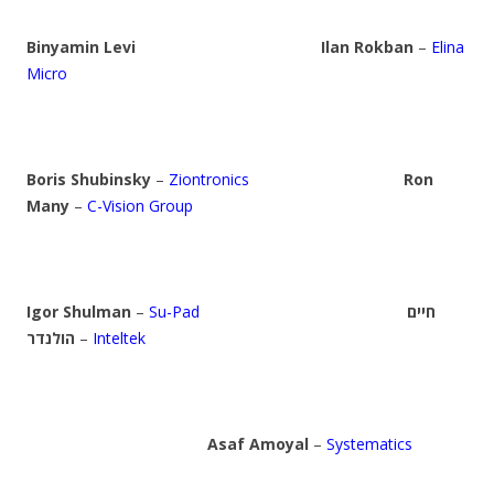
Binyamin Levi
Ilan Rokban
–
Elina
Micro
Boris Shubinsky
–
Ziontronics
Ron
Many
–
C-Vision Group
Igor Shulman
–
Su-Pad
חיים
הולנדר
–
Inteltek
Asaf Amoyal
–
Systematics