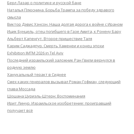
Берл Лазар о политике и русской бане
Наталья Плюснина. Борьба Трампа за победу здравого
смысла
Виктор Дэвис Хэнсон. Наша долгая дорога к войне с Ираном
Ицик Бунцель, отец погибшего в Газе Амита, к Ронену Бару
Альберт Капенгут. Второе пришествие Таля
Карим Саджадпур. Смерть Хаменеи и конец эпохи
Exhibition IMTM 2026 in Tel Aviv
Последний израильский заложник Ран Гвили вернулся в
родную землю
Ханукальный теракт в Сиднее
Смех каких генералов вызывал Роман Гофман, следующий
глава Моссада
Шошана Цуриэль-Штерн: Воспоминания
Ирит Линур. Израильское изобретение: проигравший
получает всё