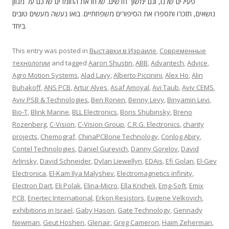
פעילים שלנו, וגם ימשוך חדשים. שלחו את החומרים שלכם על מגוון
נושאים, תזכרו ותספרו את הסיפורים משפחתיים. בואו נעשה מעשים טובים
ביחד.
This entry was posted in
Выставки в Израиле
,
Современные
технологии
and tagged
Aaron Shustin
,
ABB
,
Advantech
,
Advice
,
Agro Motion Systems
,
Alad Lavy
,
Alberto Piccinini
,
Alex Ho
,
Alin
Buhakoff
,
ANS PCB
,
Artur Alves
,
Asaf Amoyal
,
Avi Taub
,
Aviv CEMS
,
Aviv PSB & Technologies
,
Ben Ronen
,
Benny Levy
,
Binyamin Levi
,
Bio-T
,
Blink Marine
,
BLL Electronics
,
Boris Shubinsky
,
Breno
Rozenberg
,
C-Vision
,
C-Vision Group
,
C.R.G. Electronics
,
charity
projects
,
Chemograf
,
ChinaPCBone Technology
,
Conlog Abiry
,
Contel Technologies
,
Daniel Gurevich
,
Danny Gorelov
,
David
Arlinsky
,
David Schneider
,
Dylan Liewellyn
,
EDAis
,
Efi Golan
,
El-Gev
Electronica
,
El-Kam Ilya Malyshev
,
Electromagnetics infinity
,
Electron Dart
,
Eli Polak
,
Elina-Micro
,
Ella Kricheli
,
Emg-Soft
,
Emix
PCB
,
Enertec International
,
Erkon Resistors
,
Eugene Velkovich
,
exhibitions in Israel
,
Gaby Hason
,
Gate Technology
,
Gennady
Newman
,
Geut Hoshen
,
Glenair
,
Greg Cameron
,
Haim Zeherman
,