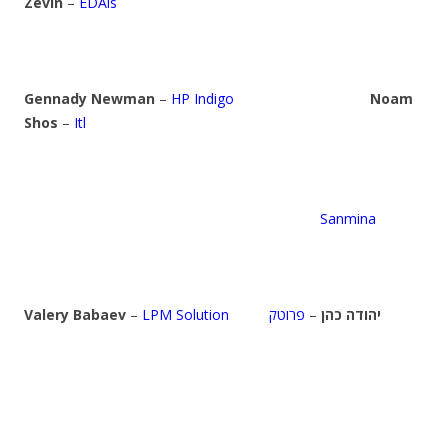
Zevin
–
EDAis
Gennady Newman
–
HP Indigo
Noam
Shos
–
Itl
Sanmina
Valery Babaev
–
LPM Solution
פרוטק
–
יהודה כהן