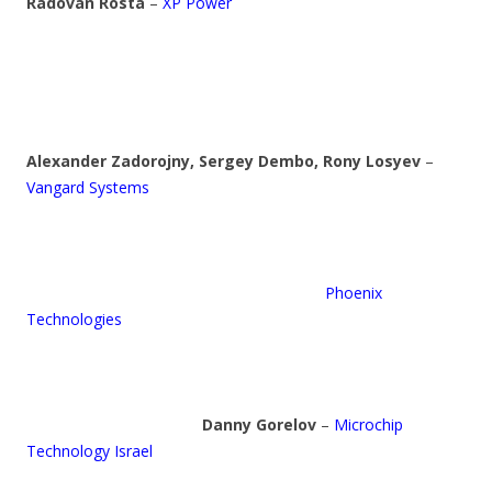
Radovan Rosta
–
XP Power
Alexander Zadorojny, Sergey Dembo, Rony Losyev
–
Vangard Systems
Phoenix
Technologies
Danny Gorelov
–
Microchip
Technology Israel