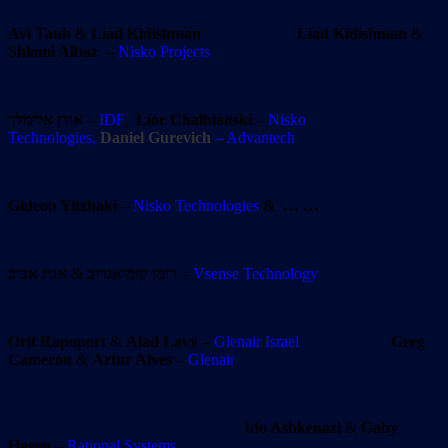
Avi Taub
&
Liad Kidishman
Liad Kidishman
&
Shlomi Albaz
–
Nisko Projects
אורן אלימלך
–
IDF
,
Lior
Chalbianski
–
Nisko
Technologies,
Daniel Gurevich
– Advantech
Gideon Yitzhaki
–
Nisko Technologies
&
… …
אנת אביב
&
רומן קימיאגרוב
–
Vsense Technology
Orit Rapoport
&
Alad Lavy
–
Glenair Israel
Greg
Cameron
&
Artur Alves
–
Glenair
Ido Ashkenazi
&
Gaby
Hason
–
Rational Systems