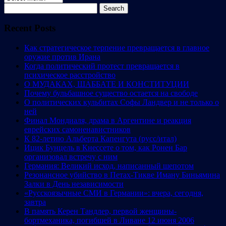
Search
for:
Recent Posts
Как стратегическое терпение превращается в главное
оружие против Ирана
Когда политический протест превращается в
психическое расстройство
О МУДАКАХ, ШАББАТЕ И КОНСТИТУЦИИ
Почему бульбашное существо остается на свободе
О политических кульбитах Софы Ландвер и не только о
ней
Финал Мондиаля, драма в Аргентине и реакция
еврейских самоненавистников
К 82-летию Альберта Капенгута (русс/итал)
Ицик Бунцель в Кнессете о том, как Ронен Бар
организовал встречу с ним
Германия: Великий исход, написанный шепотом
Резонансное убийство в Петах-Тикве Иману Биньямина
Залки в День независимости
«Русскоязычные СМИ в Германии»: вчера, сегодня,
завтра
В память Керен Тандлер, первой женщины-
бортмеханика, погибшей в Ливане 12 июня 2006