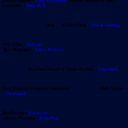
Mickey Karnie
–
Gate Technology
,
Monzer Massry
&
David
Schneider
–
Emix PCB
Oleg
… &
Ofer Chen
–
Ono-It Vending
אבישי ברגר
–
El-Kam
Ilya Malyshev
–
Erkon Resistors
Jonathan Masad
&
Sergio Rocian
–
Scopustech
Shay Kleiman
&
Itamar Federman
Moiz Ajuelo
–
Chemograf
Ben Ronen
–
Robowork
Alberto Piccinini
–
Robo Pick