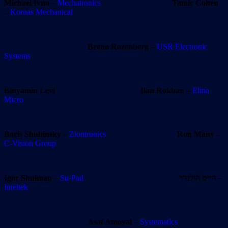
Michael Ivno
–
Mechatronics
Tamir Cohen
–
Kornas Mechanical
Breno Rozenberg
–
USR Electronic
Systems
Binyamin Levi
Ilan Rokban
–
Elina
Micro
Boris Shubinsky
–
Ziontronics
Ron Many
–
C-Vision Group
Igor Shulman
–
Su-Pad
חיים הולנדר
–
Inteltek
Asaf Amoyal
–
Systematics