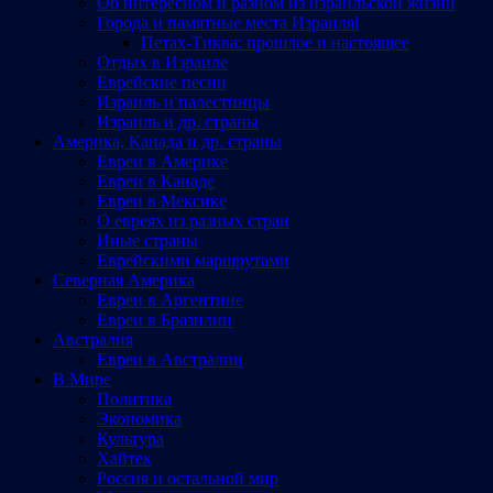
Об интересном и разном из израильской жизни
Города и памятные места Израиляl
Петах-Тиква: прошлое и настоящее
Отдых в Израиле
Еврейские песни
Израиль и палестинцы
Израиль и др. страны
Америка, Канада и др. страны
Евреи в Америке
Евреи в Канаде
Евреи в Мексике
О евреях из разных стран
Иные страны
Еврейскими маршрутами
Северная Америка
Евреи в Аргентине
Евреи в Бразилии
Австралия
Евреи в Австралии
В Мире
Политика
Экономика
Культура
Хайтек
Россия и остальной мир