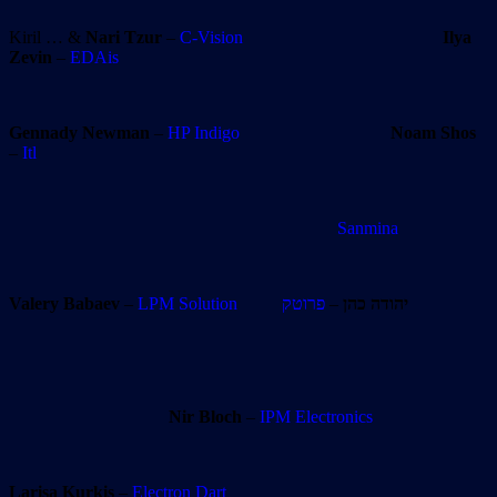
Kiril … &
Nari Tzur
–
C-Vision
Ilya
Zevin
–
EDAis
Gennady Newman
–
HP Indigo
Noam Shos
–
Itl
Sanmina
Valery Babaev
–
LPM Solution
פרוטק
–
יהודה כהן
Nir Bloch
–
IPM Electronics
Larisa Kurkis
–
Electron Dart