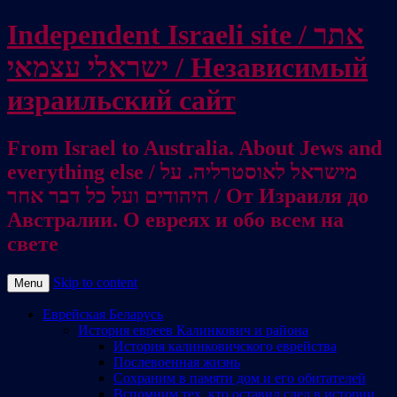
Independent Israeli site / אתר
ישראלי עצמאי / Независимый
израильский сайт
From Israel to Australia. About Jews and
everything else / מישראל לאוסטרליה. על
היהודים ועל כל דבר אחר / От Израиля до
Австралии. О евреях и обо всем на
свете
Skip to content
Menu
Еврейская Беларусь
История евреев Калинкович и района
История калинковичского еврейства
Послевоенная жизнь
Сохраним в памяти дом и его обитателей
Вспомним тех, кто оставил след в истории