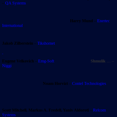
–
QA Systems
Harry Mund
–
Enertec
International
Jakob Zilberstein
–
Tikshornet
Eugene Velkovich
–
Emg-Soft
Shmulik
… –
Niggi
Noam Horvizt
–
Contel Technologies
Scott Mitchell, Markus A. Fredell, Yaniv Aldoroti
–
Relcom
Systems