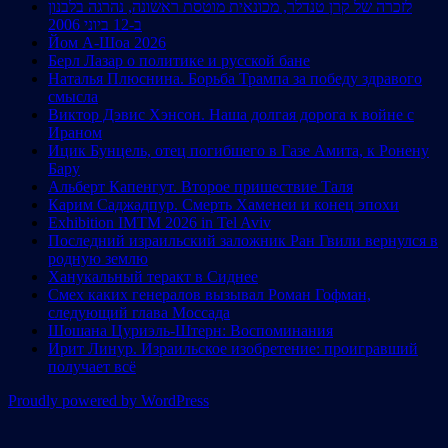
לזכרה של קרן טנדלר, מכונאית מוטסת ראשונה, נהרגה בלבנון
ב-12 ביוני 2006
Йом А-Шоа 2026
Берл Лазар о политике и русской бане
Наталья Плюснина. Борьба Трампа за победу здравого
смысла
Виктор Дэвис Хэнсон. Наша долгая дорога к войне с
Ираном
Ицик Бунцель, отец погибшего в Газе Амита, к Ронену
Бару
Альберт Капенгут. Второе пришествие Таля
Карим Саджадпур. Смерть Хаменеи и конец эпохи
Exhibition IMTM 2026 in Tel Aviv
Последний израильский заложник Ран Гвили вернулся в
родную землю
Ханукальный теракт в Сиднее
Смех каких генералов вызывал Роман Гофман,
следующий глава Моссада
Шошана Цуриэль-Штерн: Воспоминания
Ирит Линур. Израильское изобретение: проигравший
получает всё
Proudly powered by WordPress