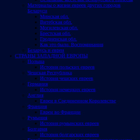
Материалы о жизни евреев других городов
Беларуси
Минская обл.
Витебская обл.
Могилевская обл.
Брестская обл.
Гродненская обл.
Как это было. Воспоминания
Беларусь и евреи
СТРАНЫ ЗАПАДНОЙ ЕВРОПЫ
Польша
История польских евреев
Чешская Республика
История чешских евреев
Германия
История немецких евреев
Англия
Евреи в Соединенном Королевстве
Франция
Евреи во Франции
Румыния
История румынских евреев
Болгария
История болгарских евреев