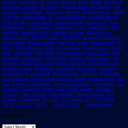
Glenair
,
Greg Cameron
,
Haim Zeherman
,
Harry Mund
,
Hi-Tech &
Electronics in Israel
,
HP Indigo
,
Ido Ashkenazi
,
Igor Bagrov
,
Igor
Shulman
,
Ilan Rokban
,
Ilya Zevin
,
Inteltek
,
IPM Electronics
,
Itamar
Federman
,
Itamar Madar
,
Itl
,
Jakob Zilberstein
,
Jonathan Masad
,
Kobi Zeckler
,
Larisa Kurkis
,
Liad Kidishman
,
Limor Levy
,
Lior
Chalbianski
,
LPM Solution
,
Markus A. Fredell
,
Matt Davis
,
Max
Serenkov
,
Meditali Vision
,
Michael Glozman
,
Michelle Low
,
Mickey Karnie
,
Migvan Group
,
Miki Klein
,
modern technologies
,
Moiz Ajuelo
,
Monzer Massry
,
Nari Tzur
,
Niggi
,
Nikola Kontis
,
Nir
Bloch
,
Nisko Projects
,
Nisko Technologies
,
Noam Horvizt
,
Noam
Shos
,
Ofer Chen
,
Ofer Peleg
,
Ono-It Vending
,
Oren Cohen
,
Orit
Rapoport
,
Oz Maayan
,
PCB Design
,
Phoenix Technologies
,
QA
Systems
,
Radion Engineering
,
Radovan Rosta
,
Rational Systems
,
Relcom Systems
,
Robo Pick
,
Robowork
,
Ron Many
,
Sanmina
,
Scopustech
,
Scott Mitchell
,
Sergio Rocian
,
Servitech
,
Shay Gilad
,
Shay Kleiman
,
Shlomi Albaz
,
Simtal Coatings
,
Stephen Quinn
,
Su-
Pad
,
Sysmop Technologies
,
System Technologies
,
Systematics
,
Tal
Kaufman
,
Tikshornet
,
Tomer Gold
,
Valery Babaev
,
Yair Ben-
Shushan
,
Yaniv Aldoroti
,
Yaron Belcher
,
Yedidya Moyal
,
Yuri
Liziakin
,
Ziontronics
,
Ziv Amit
,
Ziv Leshem
,
חיים
,
אבישי ברגר
פרוטק
,
יהודה כהן
,
הולנדר
on
June 13, 2019
by
Aaron Shustin
.
Archives
Archives