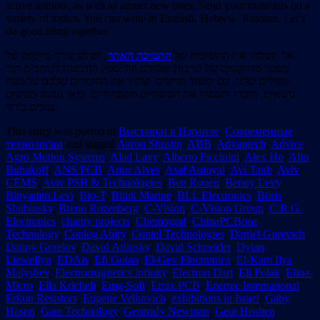
active authors, as well as attract new ones. Send your materials on a
variety of topics. You can write in English, Hebrew Russian. Let’s
do good thing together.
אל תשכחו את החשיבות של
התמיכה האתר
, יש לנו צורך ביישום של
מספר פרויקטים של תרבות וספורט וזה יספק הזדמנות לכותבים הכי
פעילים שלנו, וגם ימשוך חדשים. שלחו את החומרים שלכם על מגוון
נושאים, תזכרו ותספרו את הסיפורים משפחתיים. בואו נעשה מעשים
טובים ביחד.
This entry was posted in
Выставки в Израиле
,
Современные
технологии
and tagged
Aaron Shustin
,
ABB
,
Advantech
,
Advice
,
Agro Motion Systems
,
Alad Lavy
,
Alberto Piccinini
,
Alex Ho
,
Alin
Buhakoff
,
ANS PCB
,
Artur Alves
,
Asaf Amoyal
,
Avi Taub
,
Aviv
CEMS
,
Aviv PSB & Technologies
,
Ben Ronen
,
Benny Levy
,
Binyamin Levi
,
Bio-T
,
Blink Marine
,
BLL Electronics
,
Boris
Shubinsky
,
Breno Rozenberg
,
C-Vision
,
C-Vision Group
,
C.R.G.
Electronics
,
charity projects
,
Chemograf
,
ChinaPCBone
Technology
,
Conlog Abiry
,
Contel Technologies
,
Daniel Gurevich
,
Danny Gorelov
,
David Arlinsky
,
David Schneider
,
Dylan
Liewellyn
,
EDAis
,
Efi Golan
,
El-Gev Electronica
,
El-Kam Ilya
Malyshev
,
Electromagnetics infinity
,
Electron Dart
,
Eli Polak
,
Elina-
Micro
,
Ella Kricheli
,
Emg-Soft
,
Emix PCB
,
Enertec International
,
Erkon Resistors
,
Eugene Velkovich
,
exhibitions in Israel
,
Gaby
Hason
,
Gate Technology
,
Gennady Newman
,
Geut Hoshen
,