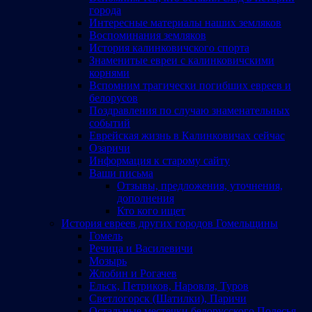
города
Интересные материалы наших земляков
Воспоминания земляков
История калинковичского спорта
Знаменитые евреи с калинковичскими
корнями
Вспомним трагически погибших евреев и
белорусов
Поздравления по случаю знаменательных
событий
Еврейская жизнь в Калинковичах сейчас
Озаричи
Информация к старому сайту
Ваши письма
Отзывы, предложения, уточнения,
дополнения
Кто кого ищет
История евреев других городов Гомельщины
Гомель
Речица и Василевичи
Мозырь
Жлобин и Рогачев
Ельск, Петриков, Наровля, Туров
Светлогорск (Шатилки), Паричи
Остальные местечки белорусского Полесья