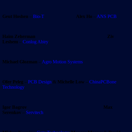
Geut Hoshen
–
Bio-T
Alex Ho
–
ANS PCB
Haim Zeherman
Ziv
Leshem
–
Conlog Abiry
Michael Glozman
–
Agro Motion Systems
Ofer Peleg
–
PCB Design
&
Michelle Low
–
ChinaPCBone
Technology
Igor Bagrov
Max
Serenkov
–
Servitech