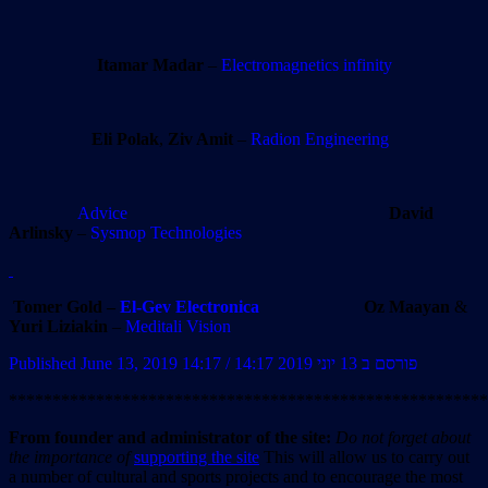
Itamar Madar
–
Electromagnetics infinity
Eli Polak
,
Ziv Amit
–
Radion Engineering
Advice
David
Arlinsky
–
Sysmop Technologies
Tomer Gold –
El-Gev Electronica
Oz Maayan
&
Yuri Liziakin
–
Meditali Vision
Published June 13, 2019 14:17 / פורסם ב 13 יוני 2019 14:17
*******************************************************
From founder and administrator of the site:
Do not forget about
the importance of
supporting the site
This will allow us to carry out
a number of cultural and sports projects and to encourage the most