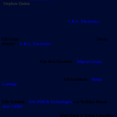
Stephen Quinn
C.R.G. Electronics
Efi Golan
Yaron
Belcher
–
C.R.G. Electronics
Yair Ben-Shushan
–
Migvan Group
Tal Kaufman
–
Simtal
Coatings
Ella Kricheli
–
Aviv PSB & Technologies
and
Yedidya Moyal
–
Aviv CEMS
Matt Davis
&
Dylan Liewellyn