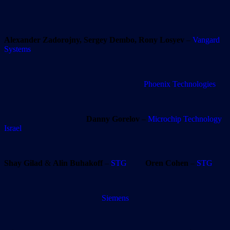
Alexander Zadorojny, Sergey Dembo, Rony Losyev
–
Vangard
Systems
Phoenix Technologies
Danny Gorelov
–
Microchip Technology
Israel
Shay Gilad
&
Alin Buhakoff
–
STG
Oren Cohen
–
STG
Siemens