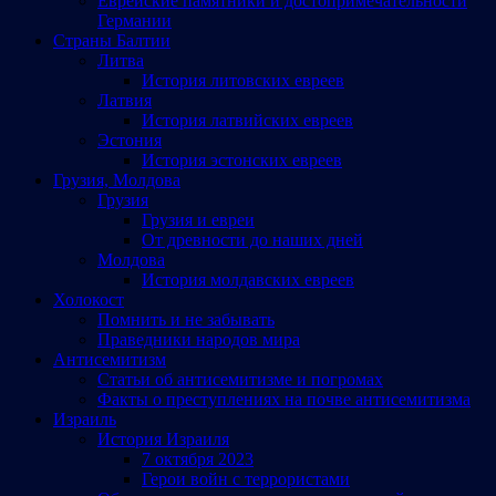
Еврейские памятники и достопримечательности
Германии
Страны Балтии
Литва
История литовских евреев
Латвия
История латвийских евреев
Эстония
История эстонских евреев
Грузия, Молдова
Грузия
Грузия и евреи
От древности до наших дней
Молдова
История молдавских евреев
Холокост
Помнить и не забывать
Праведники народов мира
Антисемитизм
Статьи об антисемитизме и погромах
Факты о преступлениях на почве антисемитизма
Израиль
История Израиля
7 октября 2023
Герои войн с террористами