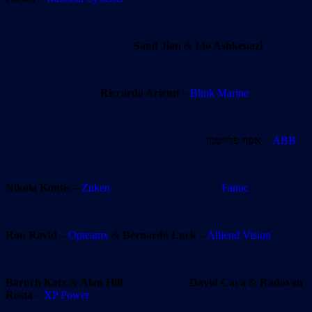
Sand Jian
&
Ido Ashkenazi
Riccardo Arienti
–
Blink Marine
אסף פליישמן
–
ABB
Nikola Kontis
–
Zuken
Fanuc
Ron Ravid
–
Opteamx
&
Bernardo Luck
–
Alliend Vision
Baruch Katz
&
Alan Hill
David Cava
&
Radovan
Rosta
–
XP Power