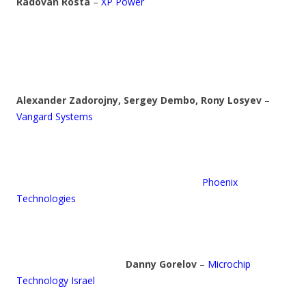
Radovan Rosta
–
XP Power
Alexander Zadorojny, Sergey Dembo, Rony Losyev
–
Vangard Systems
Phoenix
Technologies
Danny Gorelov
–
Microchip
Technology Israel