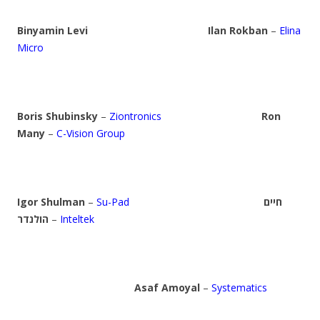
Binyamin Levi
Ilan Rokban
–
Elina
Micro
Boris Shubinsky
–
Ziontronics
Ron
Many
–
C-Vision Group
Igor Shulman
–
Su-Pad
חיים
הולנדר
–
Inteltek
Asaf Amoyal
–
Systematics