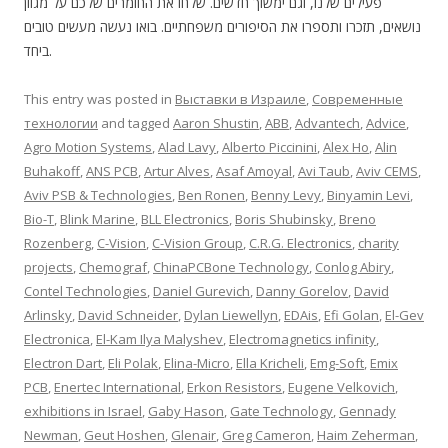
פעילים שלנו, וגם ימשוך חדשים. שלחו את החומרים שלכם על מגוון
נושאים, תזכרו ותספרו את הסיפורים משפחתיים. בואו נעשה מעשים טובים
ביחד.
This entry was posted in
Выставки в Израиле
,
Современные
технологии
and tagged
Aaron Shustin
,
ABB
,
Advantech
,
Advice
,
Agro Motion Systems
,
Alad Lavy
,
Alberto Piccinini
,
Alex Ho
,
Alin
Buhakoff
,
ANS PCB
,
Artur Alves
,
Asaf Amoyal
,
Avi Taub
,
Aviv CEMS
,
Aviv PSB & Technologies
,
Ben Ronen
,
Benny Levy
,
Binyamin Levi
,
Bio-T
,
Blink Marine
,
BLL Electronics
,
Boris Shubinsky
,
Breno
Rozenberg
,
C-Vision
,
C-Vision Group
,
C.R.G. Electronics
,
charity
projects
,
Chemograf
,
ChinaPCBone Technology
,
Conlog Abiry
,
Contel Technologies
,
Daniel Gurevich
,
Danny Gorelov
,
David
Arlinsky
,
David Schneider
,
Dylan Liewellyn
,
EDAis
,
Efi Golan
,
El-Gev
Electronica
,
El-Kam Ilya Malyshev
,
Electromagnetics infinity
,
Electron Dart
,
Eli Polak
,
Elina-Micro
,
Ella Kricheli
,
Emg-Soft
,
Emix
PCB
,
Enertec International
,
Erkon Resistors
,
Eugene Velkovich
,
exhibitions in Israel
,
Gaby Hason
,
Gate Technology
,
Gennady
Newman
,
Geut Hoshen
,
Glenair
,
Greg Cameron
,
Haim Zeherman
,