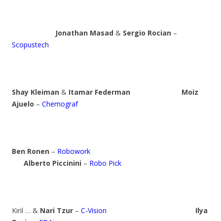
Jonathan Masad
&
Sergio Rocian
–
Scopustech
Shay Kleiman
&
Itamar Federman
Moiz
Ajuelo
–
Chemograf
Ben Ronen
–
Robowork
Alberto Piccinini
–
Robo Pick
Kiril … &
Nari Tzur
–
C-Vision
Ilya