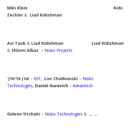
Miki Klein Kobi
Zeckler
&
Liad Kidishman
Avi Taub
&
Liad Kidishman
Liad Kidishman
&
Shlomi Albaz
–
Nisko Projects
אורן אלימלך
–
IDF
,
Lior
Chalbianski
–
Nisko
Technologies,
Daniel Gurevich
– Advantech
Gideon Yitzhaki
–
Nisko Technologies
&
… …