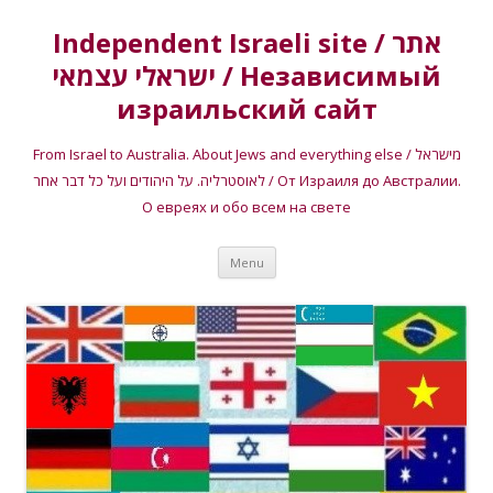
Independent Israeli site / אתר
ישראלי עצמאי / Независимый
израильский сайт
From Israel to Australia. About Jews and everything else / מישראל
לאוסטרליה. על היהודים ועל כל דבר אחר / От Израиля до Австралии.
О евреях и обо всем на свете
Skip
Menu
to
content