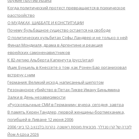
оружие против Ирана
Когда политический протест превращается в психическое
расстройство
О МУДАКАХ, ШАББАТЕ И КОНСТИТУЦИИ
Почему бульбашное существо остается на свободе
О политических кульбитах Софы Ландвер и не только о ней
Финал Мондиаля, драма в Аргентине и реакция
еврейских самоненавистников
К 82-летию Альберта Капенгута (русс/итал)
Ицик Бунцель в Кнессете о том, как Ронен Бар организовал
встречу с ним
Германия: Великий исход, написанный шепотом
Резонансное убийство в Петах-Тикве Иману Биньямина
Залки в День независимости
«Русскоязычные СМИ в Германии»: вчера, сегодня, завтра
В память Керен Тандлер, первой женщины-бортмеханика,
погибшей в Ливане 12 июня 2006
לזכרה של קרן טנדלר, מכונאית מוטסת ראשונה, נהרגה בלבנון ב-12 ביוני 2006
Йом А-Шоа 2026