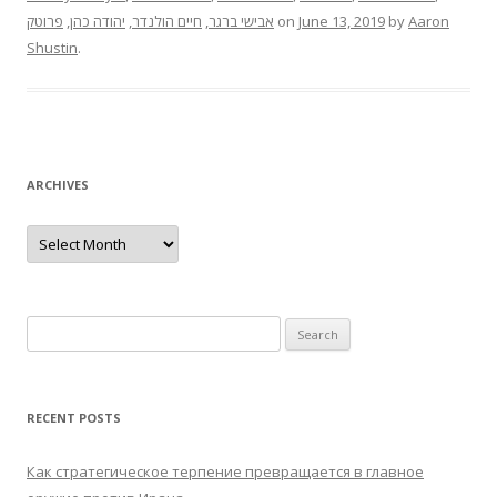
פרוטק
,
יהודה כהן
,
חיים הולנדר
,
אבישי ברגר
on
June 13, 2019
by
Aaron
Shustin
.
ARCHIVES
Archives
Search
for:
RECENT POSTS
Как стратегическое терпение превращается в главное