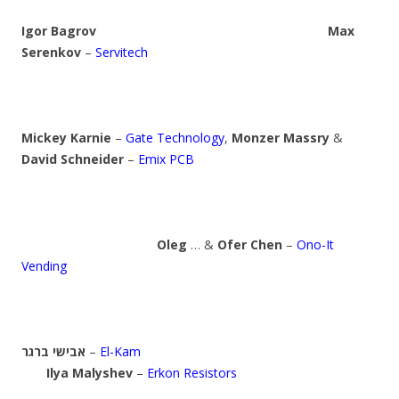
Igor Bagrov
Max
Serenkov
–
Servitech
Mickey Karnie
–
Gate Technology
,
Monzer Massry
&
David Schneider
–
Emix PCB
Oleg
… &
Ofer Chen
–
Ono-It
Vending
אבישי ברגר
–
El-Kam
Ilya Malyshev
–
Erkon Resistors