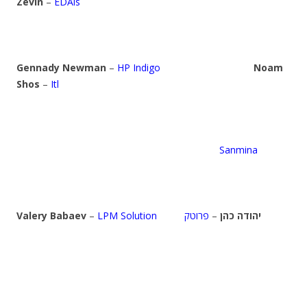
Zevin
–
EDAis
Gennady Newman
–
HP Indigo
Noam
Shos
–
Itl
Sanmina
Valery Babaev
–
LPM Solution
פרוטק
–
יהודה כהן