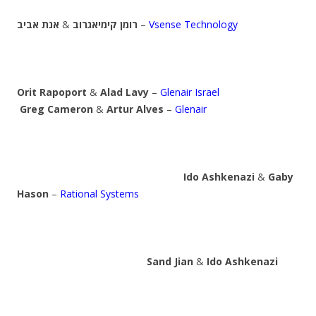
אנת אביב
&
רומן קימיאגרוב
–
Vsense Technology
Orit Rapoport
&
Alad Lavy
–
Glenair Israel
Greg Cameron
&
Artur Alves
–
Glenair
Ido Ashkenazi
&
Gaby
Hason
–
Rational Systems
Sand Jian
&
Ido Ashkenazi