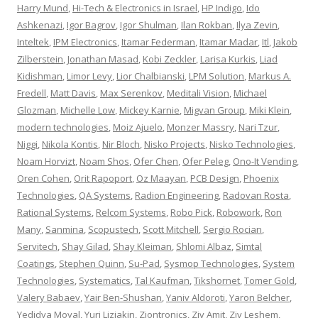
Harry Mund
,
Hi-Tech & Electronics in Israel
,
HP Indigo
,
Ido
Ashkenazi
,
Igor Bagrov
,
Igor Shulman
,
Ilan Rokban
,
Ilya Zevin
,
Inteltek
,
IPM Electronics
,
Itamar Federman
,
Itamar Madar
,
Itl
,
Jakob
Zilberstein
,
Jonathan Masad
,
Kobi Zeckler
,
Larisa Kurkis
,
Liad
Kidishman
,
Limor Levy
,
Lior Chalbianski
,
LPM Solution
,
Markus A.
Fredell
,
Matt Davis
,
Max Serenkov
,
Meditali Vision
,
Michael
Glozman
,
Michelle Low
,
Mickey Karnie
,
Migvan Group
,
Miki Klein
,
modern technologies
,
Moiz Ajuelo
,
Monzer Massry
,
Nari Tzur
,
Niggi
,
Nikola Kontis
,
Nir Bloch
,
Nisko Projects
,
Nisko Technologies
,
Noam Horvizt
,
Noam Shos
,
Ofer Chen
,
Ofer Peleg
,
Ono-It Vending
,
Oren Cohen
,
Orit Rapoport
,
Oz Maayan
,
PCB Design
,
Phoenix
Technologies
,
QA Systems
,
Radion Engineering
,
Radovan Rosta
,
Rational Systems
,
Relcom Systems
,
Robo Pick
,
Robowork
,
Ron
Many
,
Sanmina
,
Scopustech
,
Scott Mitchell
,
Sergio Rocian
,
Servitech
,
Shay Gilad
,
Shay Kleiman
,
Shlomi Albaz
,
Simtal
Coatings
,
Stephen Quinn
,
Su-Pad
,
Sysmop Technologies
,
System
Technologies
,
Systematics
,
Tal Kaufman
,
Tikshornet
,
Tomer Gold
,
Valery Babaev
,
Yair Ben-Shushan
,
Yaniv Aldoroti
,
Yaron Belcher
,
Yedidya Moyal
,
Yuri Liziakin
,
Ziontronics
,
Ziv Amit
,
Ziv Leshem
,