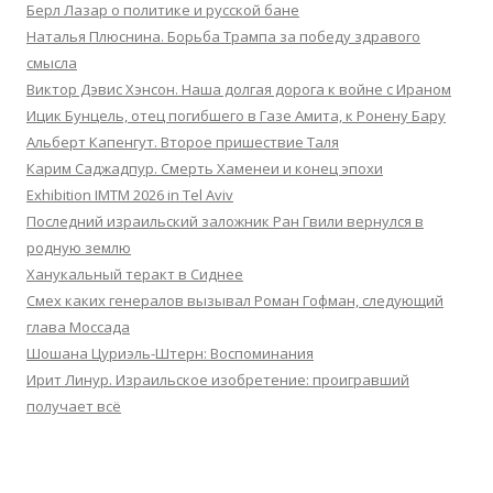
Берл Лазар о политике и русской бане
Наталья Плюснина. Борьба Трампа за победу здравого
смысла
Виктор Дэвис Хэнсон. Наша долгая дорога к войне с Ираном
Ицик Бунцель, отец погибшего в Газе Амита, к Ронену Бару
Альберт Капенгут. Второе пришествие Таля
Карим Саджадпур. Смерть Хаменеи и конец эпохи
Exhibition IMTM 2026 in Tel Aviv
Последний израильский заложник Ран Гвили вернулся в
родную землю
Ханукальный теракт в Сиднее
Смех каких генералов вызывал Роман Гофман, следующий
глава Моссада
Шошана Цуриэль-Штерн: Воспоминания
Ирит Линур. Израильское изобретение: проигравший
получает всё