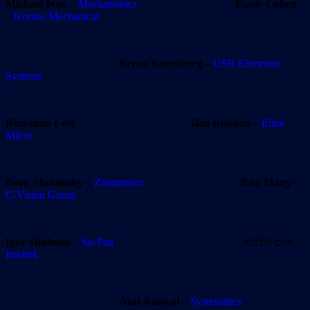
Michael Ivno
–
Mechatronics
Tamir Cohen
–
Kornas Mechanical
Breno Rozenberg
–
USR Electronic
Systems
Binyamin Levi
Ilan Rokban
–
Elina
Micro
Boris Shubinsky
–
Ziontronics
Ron Many
–
C-Vision Group
Igor Shulman
–
Su-Pad
חיים הולנדר
–
Inteltek
Asaf Amoyal
–
Systematics