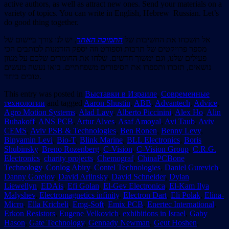
active authors, as well as attract new ones. Send your materials on a
variety of topics. You can write in English, Hebrew Russian. Let’s
do good thing together.
אל תשכחו את החשיבות של
התמיכה האתר
, יש לנו צורך ביישום של
מספר פרויקטים של תרבות וספורט וזה יספק הזדמנות לכותבים הכי
פעילים שלנו, וגם ימשוך חדשים. שלחו את החומרים שלכם על מגוון
נושאים, תזכרו ותספרו את הסיפורים משפחתיים. בואו נעשה מעשים
טובים ביחד.
This entry was posted in
Выставки в Израиле
,
Современные
технологии
and tagged
Aaron Shustin
,
ABB
,
Advantech
,
Advice
,
Agro Motion Systems
,
Alad Lavy
,
Alberto Piccinini
,
Alex Ho
,
Alin
Buhakoff
,
ANS PCB
,
Artur Alves
,
Asaf Amoyal
,
Avi Taub
,
Aviv
CEMS
,
Aviv PSB & Technologies
,
Ben Ronen
,
Benny Levy
,
Binyamin Levi
,
Bio-T
,
Blink Marine
,
BLL Electronics
,
Boris
Shubinsky
,
Breno Rozenberg
,
C-Vision
,
C-Vision Group
,
C.R.G.
Electronics
,
charity projects
,
Chemograf
,
ChinaPCBone
Technology
,
Conlog Abiry
,
Contel Technologies
,
Daniel Gurevich
,
Danny Gorelov
,
David Arlinsky
,
David Schneider
,
Dylan
Liewellyn
,
EDAis
,
Efi Golan
,
El-Gev Electronica
,
El-Kam Ilya
Malyshev
,
Electromagnetics infinity
,
Electron Dart
,
Eli Polak
,
Elina-
Micro
,
Ella Kricheli
,
Emg-Soft
,
Emix PCB
,
Enertec International
,
Erkon Resistors
,
Eugene Velkovich
,
exhibitions in Israel
,
Gaby
Hason
,
Gate Technology
,
Gennady Newman
,
Geut Hoshen
,