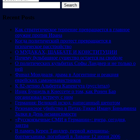
Search
for:
Recent Posts
Как стратегическое терпение превращается в главное
оружие против Ирана
Когда политический протест превращается в
психическое расстройство
О МУДАКАХ, ШАББАТЕ И КОНСТИТУЦИИ
Почему бульбашное существо остается на свободе
О политических кульбитах Софы Ландвер и не только о
ней
Финал Мондиаля, драма в Аргентине и реакция
еврейских самоненавистников
К 82-летию Альберта Капенгута (русс/итал)
Ицик Бунцель в Кнессете о том, как Ронен Бар
организовал встречу с ним
Германия: Великий исход, написанный шепотом
Резонансное убийство в Петах-Тикве Иману Биньямина
Залки в День независимости
«Русскоязычные СМИ в Германии»: вчера, сегодня,
завтра
В память Керен Тандлер, первой женщины-
бортмеханика, погибшей в Ливане 12 июня 2006