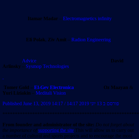
Itamar Madar
–
Electromagnetics infinity
Eli Polak
,
Ziv Amit
–
Radion Engineering
Advice
David
Arlinsky
–
Sysmop Technologies
Tomer Gold –
El-Gev Electronica
Oz Maayan
&
Yuri Liziakin
–
Meditali Vision
Published June 13, 2019 14:17 / פורסם ב 13 יוני 2019 14:17
*******************************************************
From founder and administrator of the site:
Do not forget about
the importance of
supporting the site
This will allow us to carry out
a number of cultural and sports projects and to encourage the most