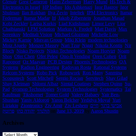
Glenair
,
Greg Cameron
,
Haim Zeherman
,
Harry Mund
,
Hi-Tech &
Electronics in Israel
,
HP Indigo
,
Ido Ashkenazi
,
Igor Bagrov
,
Igor
Shulman
,
Ilan Rokban
,
Ilya Zevin
,
Inteltek
,
IPM Electronics
,
Itamar
Federman
,
Itamar Madar
,
Itl
,
Jakob Zilberstein
,
Jonathan Masad
,
Kobi Zeckler
,
Larisa Kurkis
,
Liad Kidishman
,
Limor Levy
,
Lior
Chalbianski
,
LPM Solution
,
Markus A. Fredell
,
Matt Davis
,
Max
Serenkov
,
Meditali Vision
,
Michael Glozman
,
Michelle Low
,
Mickey Karnie
,
Migvan Group
,
Miki Klein
,
modern technologies
,
Moiz Ajuelo
,
Monzer Massry
,
Nari Tzur
,
Niggi
,
Nikola Kontis
,
Nir
Bloch
,
Nisko Projects
,
Nisko Technologies
,
Noam Horvizt
,
Noam
Shos
,
Ofer Chen
,
Ofer Peleg
,
Ono-It Vending
,
Oren Cohen
,
Orit
Rapoport
,
Oz Maayan
,
PCB Design
,
Phoenix Technologies
,
QA
Systems
,
Radion Engineering
,
Radovan Rosta
,
Rational Systems
,
Relcom Systems
,
Robo Pick
,
Robowork
,
Ron Many
,
Sanmina
,
Scopustech
,
Scott Mitchell
,
Sergio Rocian
,
Servitech
,
Shay Gilad
,
Shay Kleiman
,
Shlomi Albaz
,
Simtal Coatings
,
Stephen Quinn
,
Su-
Pad
,
Sysmop Technologies
,
System Technologies
,
Systematics
,
Tal
Kaufman
,
Tikshornet
,
Tomer Gold
,
Valery Babaev
,
Yair Ben-
Shushan
,
Yaniv Aldoroti
,
Yaron Belcher
,
Yedidya Moyal
,
Yuri
Liziakin
,
Ziontronics
,
Ziv Amit
,
Ziv Leshem
,
חיים
,
אבישי ברגר
פרוטק
,
יהודה כהן
,
הולנדר
on
June 13, 2019
by
Aaron Shustin
.
Archives
Archives