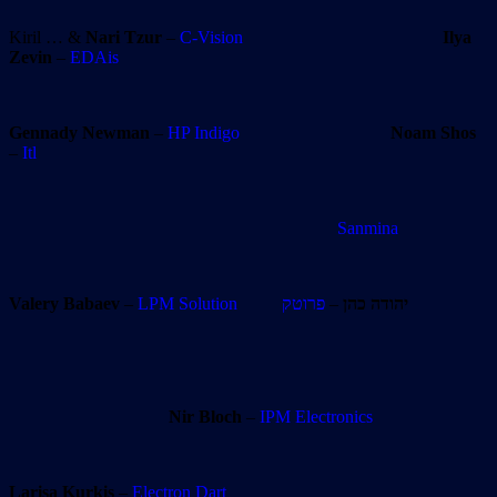
Kiril … &
Nari Tzur
–
C-Vision
Ilya
Zevin
–
EDAis
Gennady Newman
–
HP Indigo
Noam Shos
–
Itl
Sanmina
Valery Babaev
–
LPM Solution
פרוטק
–
יהודה כהן
Nir Bloch
–
IPM Electronics
Larisa Kurkis
–
Electron Dart