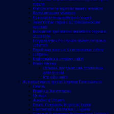
города
Интересные материалы наших земляков
Воспоминания земляков
История калинковичского спорта
Знаменитые евреи с калинковичскими
корнями
Вспомним трагически погибших евреев и
белорусов
Поздравления по случаю знаменательных
событий
Еврейская жизнь в Калинковичах сейчас
Озаричи
Информация к старому сайту
Ваши письма
Отзывы, предложения, уточнения,
дополнения
Кто кого ищет
История евреев других городов Гомельщины
Гомель
Речица и Василевичи
Мозырь
Жлобин и Рогачев
Ельск, Петриков, Наровля, Туров
Светлогорск (Шатилки), Паричи
Остальные местечки белорусского Полесья