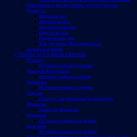
Материалы о жизни евреев других городов
Беларуси
Минская обл.
Витебская обл.
Могилевская обл.
Брестская обл.
Гродненская обл.
Как это было. Воспоминания
Беларусь и евреи
СТРАНЫ ЗАПАДНОЙ ЕВРОПЫ
Польша
История польских евреев
Чешская Республика
История чешских евреев
Германия
История немецких евреев
Англия
Евреи в Соединенном Королевстве
Франция
Евреи во Франции
Румыния
История румынских евреев
Болгария
История болгарских евреев