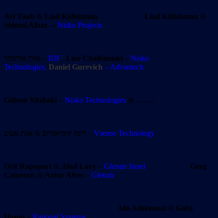
Avi Taub
&
Liad Kidishman
Liad Kidishman
&
Shlomi Albaz
–
Nisko Projects
אורן אלימלך
–
IDF
,
Lior
Chalbianski
–
Nisko
Technologies,
Daniel Gurevich
– Advantech
Gideon Yitzhaki
–
Nisko Technologies
&
… …
אנת אביב
&
רומן קימיאגרוב
–
Vsense Technology
Orit Rapoport
&
Alad Lavy
–
Glenair Israel
Greg
Cameron
&
Artur Alves
–
Glenair
Ido Ashkenazi
&
Gaby
Hason
–
Rational Systems