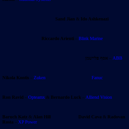
Sand Jian
&
Ido Ashkenazi
Riccardo Arienti
–
Blink Marine
אסף פליישמן
–
ABB
Nikola Kontis
–
Zuken
Fanuc
Ron Ravid
–
Opteamx
&
Bernardo Luck
–
Alliend Vision
Baruch Katz
&
Alan Hill
David Cava
&
Radovan
Rosta
–
XP Power