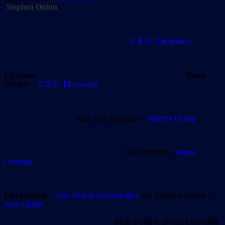
Stephen Quinn
C.R.G. Electronics
Efi Golan
Yaron
Belcher
–
C.R.G. Electronics
Yair Ben-Shushan
–
Migvan Group
Tal Kaufman
–
Simtal
Coatings
Ella Kricheli
–
Aviv PSB & Technologies
and
Yedidya Moyal
–
Aviv CEMS
Matt Davis
&
Dylan Liewellyn