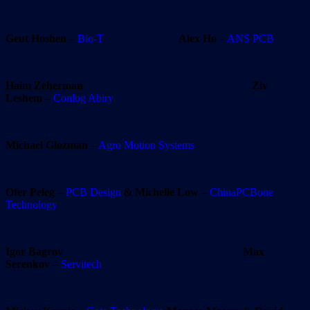
Geut Hoshen
–
Bio-T
Alex Ho
–
ANS PCB
Haim Zeherman
Ziv
Leshem
–
Conlog Abiry
Michael Glozman
–
Agro Motion Systems
Ofer Peleg
–
PCB Design
&
Michelle Low
–
ChinaPCBone
Technology
Igor Bagrov
Max
Serenkov
–
Servitech