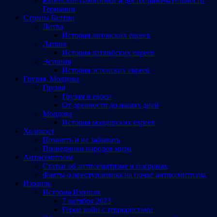
Еврейские памятники и достопримечательности
Германии
Страны Балтии
Литва
История литовских евреев
Латвия
История латвийских евреев
Эстония
История эстонских евреев
Грузия, Молдова
Грузия
Грузия и евреи
От древности до наших дней
Молдова
История молдавских евреев
Холокост
Помнить и не забывать
Праведники народов мира
Антисемитизм
Статьи об антисемитизме и погромах
Факты о преступлениях на почве антисемитизма
Израиль
История Израиля
7 октября 2023
Герои войн с террористами