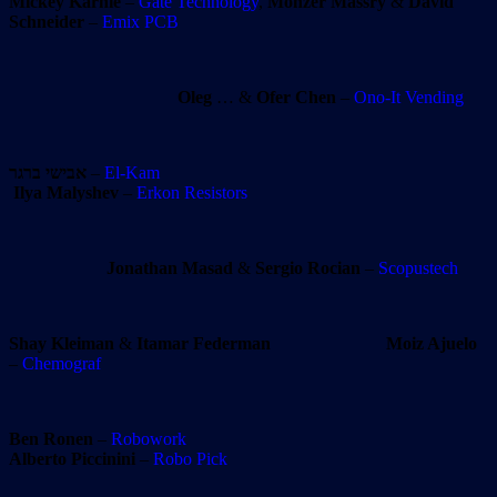
Mickey Karnie
–
Gate Technology
,
Monzer Massry
&
David
Schneider
–
Emix PCB
Oleg
… &
Ofer Chen
–
Ono-It Vending
אבישי ברגר
–
El-Kam
Ilya Malyshev
–
Erkon Resistors
Jonathan Masad
&
Sergio Rocian
–
Scopustech
Shay Kleiman
&
Itamar Federman
Moiz Ajuelo
–
Chemograf
Ben Ronen
–
Robowork
Alberto Piccinini
–
Robo Pick