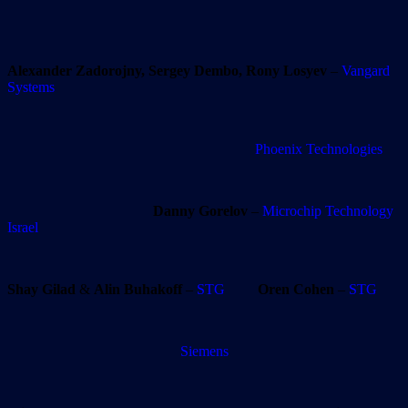
Alexander Zadorojny, Sergey Dembo, Rony Losyev
–
Vangard
Systems
Phoenix Technologies
Danny Gorelov
–
Microchip Technology
Israel
Shay Gilad
&
Alin Buhakoff
–
STG
Oren Cohen
–
STG
Siemens