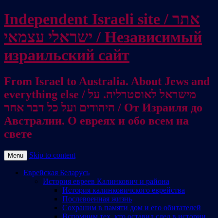
Independent Israeli site / אתר
ישראלי עצמאי / Независимый
израильский сайт
From Israel to Australia. About Jews and
everything else / מישראל לאוסטרליה. על
היהודים ועל כל דבר אחר / От Израиля до
Австралии. О евреях и обо всем на
свете
Skip to content
Menu
Еврейская Беларусь
История евреев Калинкович и района
История калинковичского еврейства
Послевоенная жизнь
Сохраним в памяти дом и его обитателей
Вспомним тех, кто оставил след в истории