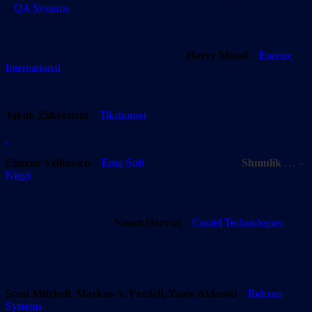
–
QA Systems
Harry Mund
–
Enertec
International
Jakob Zilberstein
–
Tikshornet
Eugene Velkovich
–
Emg-Soft
Shmulik
… –
Niggi
Noam Horvizt
–
Contel Technologies
Scott Mitchell, Markus A. Fredell, Yaniv Aldoroti
–
Relcom
Systems