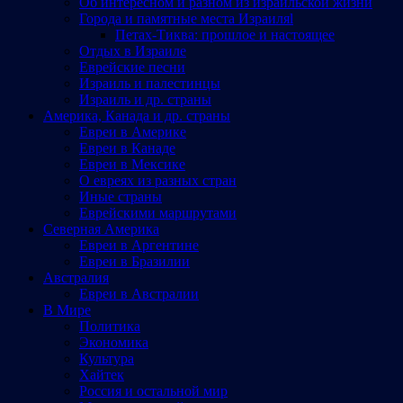
Об интересном и разном из израильской жизни
Города и памятные места Израиляl
Петах-Тиква: прошлое и настоящее
Отдых в Израиле
Еврейские песни
Израиль и палестинцы
Израиль и др. страны
Америка, Канада и др. страны
Евреи в Америке
Евреи в Канаде
Евреи в Мексике
О евреях из разных стран
Иные страны
Еврейскими маршрутами
Северная Америка
Евреи в Аргентине
Евреи в Бразилии
Австралия
Евреи в Австралии
В Мире
Политика
Экономика
Культура
Хайтек
Россия и остальной мир