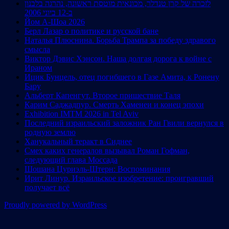
לזכרה של קרן טנדלר, מכונאית מוטסת ראשונה, נהרגה בלבנון
ב-12 ביוני 2006
Йом А-Шоа 2026
Берл Лазар о политике и русской бане
Наталья Плюснина. Борьба Трампа за победу здравого
смысла
Виктор Дэвис Хэнсон. Наша долгая дорога к войне с
Ираном
Ицик Бунцель, отец погибшего в Газе Амита, к Ронену
Бару
Альберт Капенгут. Второе пришествие Таля
Карим Саджадпур. Смерть Хаменеи и конец эпохи
Exhibition IMTM 2026 in Tel Aviv
Последний израильский заложник Ран Гвили вернулся в
родную землю
Ханукальный теракт в Сиднее
Смех каких генералов вызывал Роман Гофман,
следующий глава Моссада
Шошана Цуриэль-Штерн: Воспоминания
Ирит Линур. Израильское изобретение: проигравший
получает всё
Proudly powered by WordPress