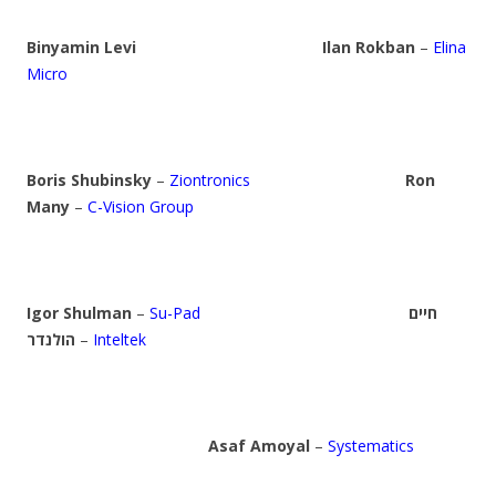
Binyamin Levi
Ilan Rokban
–
Elina
Micro
Boris Shubinsky
–
Ziontronics
Ron
Many
–
C-Vision Group
Igor Shulman
–
Su-Pad
חיים
הולנדר
–
Inteltek
Asaf Amoyal
–
Systematics