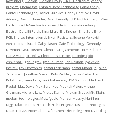
Rozenberg
,
C-Vision
,
C-Vision Group
,
C.R.G. Electronics
,
charity
projects
,
Chemograf
,
ChinaPCBone Technology
,
Conlog Abiry
,
Contel Technologies
,
Daniel Gurevich
,
Danny Gorelov
,
David
Arlinsky
,
David Schneider
,
Dylan Liewellyn
,
EDAis
,
Efi Golan
,
El-Gev
Electronica
,
El-Kam Ilya Malyshev
,
Electromagnetics infinity
,
Electron Dart
,
Eli Polak
,
Elina-Micro
,
Ella Kricheli
,
Emg-Soft
,
Emix
PCB
,
Enertec International
,
Erkon Resistors
,
Eugene Velkovich
,
exhibitions in Israel
,
Gaby Hason
,
Gate Technology
,
Gennady
Newman
,
Geut Hoshen
,
Glenair
,
Greg Cameron
,
Haim Zeherman
,
Harry Mund
,
Hi-Tech & Electronics in Israel
,
HP Indigo
,
Ido
Ashkenazi
,
Igor Bagrov
,
Igor Shulman
,
Ilan Rokban
,
Ilya Zevin
,
Inteltek
,
IPM Electronics
,
Itamar Federman
,
Itamar Madar
,
Itl
,
Jakob
Zilberstein
,
Jonathan Masad
,
Kobi Zeckler
,
Larisa Kurkis
,
Liad
Kidishman
,
Limor Levy
,
Lior Chalbianski
,
LPM Solution
,
Markus A.
Fredell
,
Matt Davis
,
Max Serenkov
,
Meditali Vision
,
Michael
Glozman
,
Michelle Low
,
Mickey Karnie
,
Migvan Group
,
Miki Klein
,
modern technologies
,
Moiz Ajuelo
,
Monzer Massry
,
Nari Tzur
,
Niggi
,
Nikola Kontis
,
Nir Bloch
,
Nisko Projects
,
Nisko Technologies
,
Noam Horvizt
,
Noam Shos
,
Ofer Chen
,
Ofer Peleg
,
Ono-It Vending
,