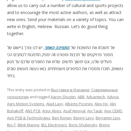
allow us to carry out a number of cultural and sports projects
and to encourage the most active authors, as well as attract
new ones. Send your materials on a variety of topics. You can
write in English, Hebrew Russian. Let’s do good thing
together.
אל תשכחו את החשיבות של
התמיכה האתר
, יש לנו צורך ביישום של
מספר פרויקטים של תרבות וספורט וזה יספק הזדמנות לכותבים הכי
פעילים שלנו, וגם ימשוך חדשים. שלחו את החומרים שלכם על מגוון
נושאים, תזכרו ותספרו את הסיפורים משפחתיים. בואו נעשה מעשים טובים
ביחד.
This entry was posted in
Выставки в Израиле
,
Современные
технологии
and tagged
Aaron Shustin
,
ABB
,
Advantech
,
Advice
,
Agro Motion Systems
,
Alad Lavy
,
Alberto Piccinini
,
Alex Ho
,
Alin
Buhakoff
,
ANS PCB
,
Artur Alves
,
Asaf Amoyal
,
Avi Taub
,
Aviv CEMS
,
Aviv PSB & Technologies
,
Ben Ronen
,
Benny Levy
,
Binyamin Levi
,
Bio-T
,
Blink Marine
,
BLL Electronics
,
Boris Shubinsky
,
Breno