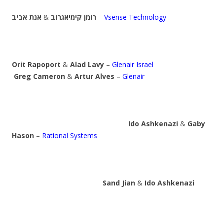
אנת אביב
&
רומן קימיאגרוב
–
Vsense Technology
Orit Rapoport
&
Alad Lavy
–
Glenair Israel
Greg Cameron
&
Artur Alves
–
Glenair
Ido Ashkenazi
&
Gaby
Hason
–
Rational Systems
Sand Jian
&
Ido Ashkenazi