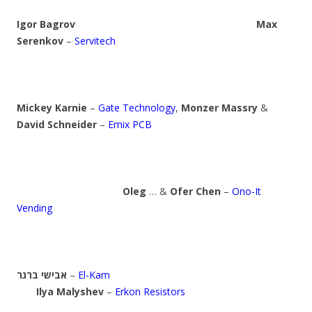
Igor Bagrov
Max
Serenkov
–
Servitech
Mickey Karnie
–
Gate Technology
,
Monzer Massry
&
David Schneider
–
Emix PCB
Oleg
… &
Ofer Chen
–
Ono-It
Vending
אבישי ברגר
–
El-Kam
Ilya Malyshev
–
Erkon Resistors