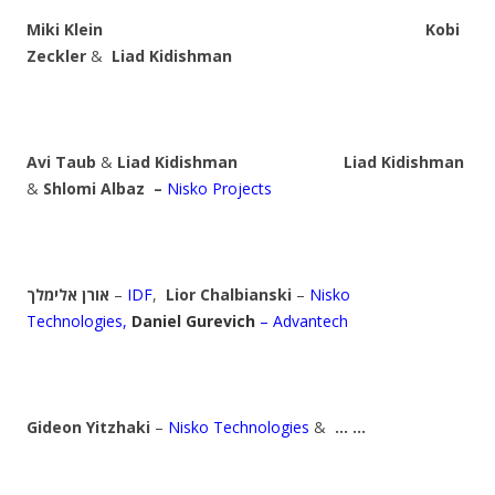
Miki Klein Kobi
Zeckler
&
Liad Kidishman
Avi Taub
&
Liad Kidishman
Liad Kidishman
&
Shlomi Albaz
–
Nisko Projects
אורן אלימלך
–
IDF
,
Lior
Chalbianski
–
Nisko
Technologies,
Daniel Gurevich
– Advantech
Gideon Yitzhaki
–
Nisko Technologies
&
… …