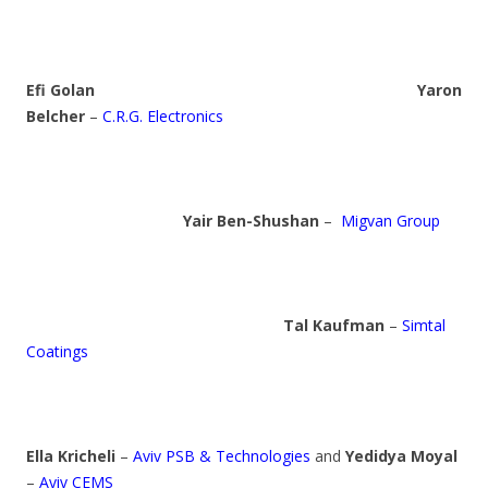
Efi Golan
Yaron
Belcher
–
C.R.G. Electronics
Yair Ben-Shushan
–
Migvan Group
Tal Kaufman
–
Simtal
Coatings
Ella Kricheli
–
Aviv PSB & Technologies
and
Yedidya Moyal
–
Aviv CEMS