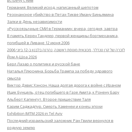
встречу с ним
Германия: Великий исход, написанный шепотом
Резонансное убийство в Петах-Тикве Иману Биньямина
Залки в День независимости
«Русскоязычные СМИ в Германии»: вчера, сегодня, завтра
В память Керен Тандлер, первой женщины-бортмеханика,
погибшей в Ливане 12 июня 2006
לזכרה של קרן טנדלר, מכונאית מוטסת ראשונה, נהרגה בלבנון ב-12 ביוני 2006
Йом А-Шоа 2026
Берл Лазар о политике и русской бане
Наталья Плюснина. Борьба Трампа за победу здравого
смысла
Виктор Дэвис Хэнсон. Наша долгая дорога к войне с Ираном
Ицик Бунцель, отец погибшего в Газе Амита, к Ронену Бару
Альберт Капенгут. Второе пришествие Таля
Карим Саджадпур. Смерть Хаменеи и конец эпохи
Exhibition IMTM 2026 in Tel Aviv
Последний израильский заложник Ран Гвили вернулся в
родную землю