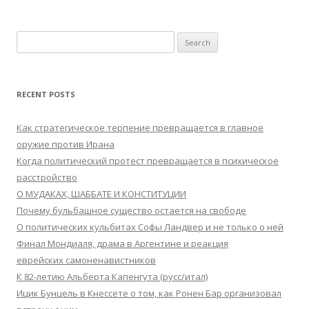
Search
for:
RECENT POSTS
Как стратегическое терпение превращается в главное
оружие против Ирана
Когда политический протест превращается в психическое
расстройство
О МУДАКАХ, ШАББАТЕ И КОНСТИТУЦИИ
Почему бульбашное существо остается на свободе
О политических кульбитах Софы Ландвер и не только о ней
Финал Мондиаля, драма в Аргентине и реакция
еврейских самоненавистников
К 82-летию Альберта Капенгута (русс/итал)
Ицик Бунцель в Кнессете о том, как Ронен Бар организовал