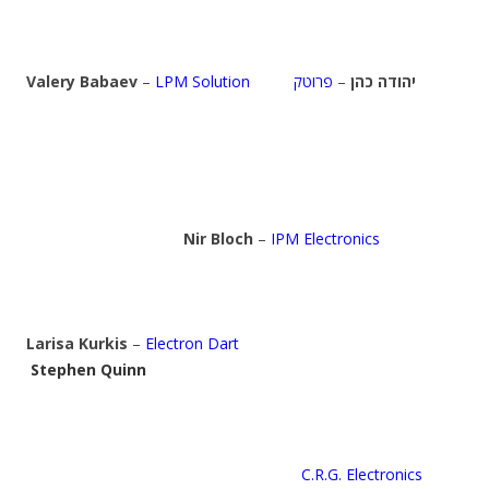
Valery Babaev
–
LPM Solution
פרוטק
–
יהודה כהן
Nir Bloch
–
IPM Electronics
Larisa Kurkis
–
Electron Dart
Stephen Quinn
C.R.G. Electronics