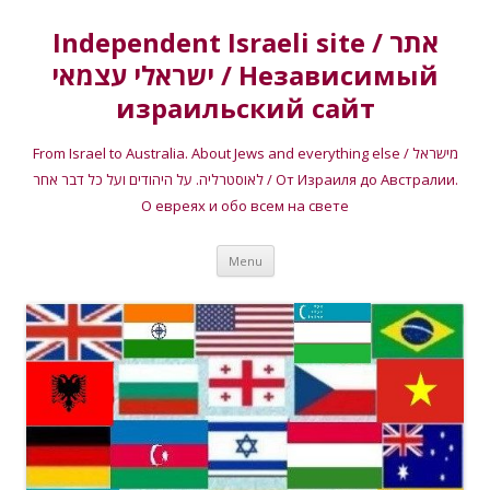
Independent Israeli site / אתר
ישראלי עצמאי / Независимый
израильский сайт
From Israel to Australia. About Jews and everything else / מישראל
לאוסטרליה. על היהודים ועל כל דבר אחר / От Израиля до Австралии.
О евреях и обо всем на свете
Skip
Menu
to
content