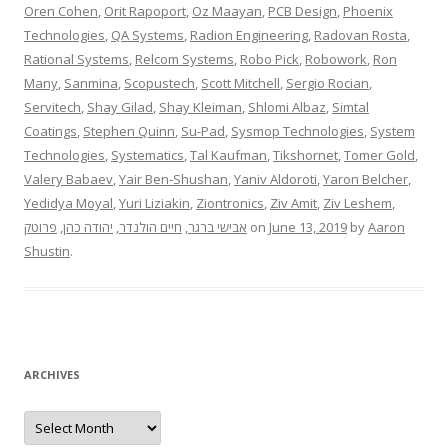
Oren Cohen
,
Orit Rapoport
,
Oz Maayan
,
PCB Design
,
Phoenix
Technologies
,
QA Systems
,
Radion Engineering
,
Radovan Rosta
,
Rational Systems
,
Relcom Systems
,
Robo Pick
,
Robowork
,
Ron
Many
,
Sanmina
,
Scopustech
,
Scott Mitchell
,
Sergio Rocian
,
Servitech
,
Shay Gilad
,
Shay Kleiman
,
Shlomi Albaz
,
Simtal
Coatings
,
Stephen Quinn
,
Su-Pad
,
Sysmop Technologies
,
System
Technologies
,
Systematics
,
Tal Kaufman
,
Tikshornet
,
Tomer Gold
,
Valery Babaev
,
Yair Ben-Shushan
,
Yaniv Aldoroti
,
Yaron Belcher
,
Yedidya Moyal
,
Yuri Liziakin
,
Ziontronics
,
Ziv Amit
,
Ziv Leshem
,
פרוטק
,
יהודה כהן
,
חיים הולנדר
,
אבישי ברגר
on
June 13, 2019
by
Aaron
Shustin
.
ARCHIVES
Archives