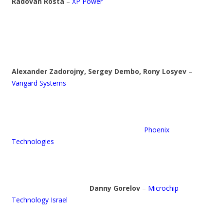
Radovan Rosta
–
XP Power
Alexander Zadorojny, Sergey Dembo, Rony Losyev
–
Vangard Systems
Phoenix
Technologies
Danny Gorelov
–
Microchip
Technology Israel