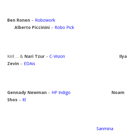
Ben Ronen
–
Robowork
Alberto Piccinini
–
Robo Pick
Kiril … &
Nari Tzur
–
C-Vision
Ilya
Zevin
–
EDAis
Gennady Newman
–
HP Indigo
Noam
Shos
–
Itl
Sanmina