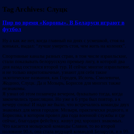
Tag Archives:
Слуцк
Пир во время «Короны». В Беларуси играют в
футбол
Ну а как же нет, когда главный на днях с усмешкой, стоя на
коньках, выдал: “лучше умереть стоя, чем жить на коленях”.
Спортивные каналы разных стран, в том числе израильские,
стали показывать белорусскую премьер лигу, в которой два
дня назад состоялся второй тур. И сейчас многие израильтяне,
и не только ивритоязычные, узнают для себя такие
экзотические названия, как Городея, Ислочь, Смолевичи,
Жодино, Слуцк. Да и Мозырь, Борисов для многих также
незнакомы.
Я узнал об этом позавчера вечером, буквально тогда, когда
закончились трансляции. Но уже в 6 утра был повтор, а к
вечеру снова! И надо же было, что встречались команды двух
знаковых для меня городов: Мозыря, практически родного, и
Борисова, в котором провел два года военной службы и где
сейчас, благодаря фейсбуку, живут ряд хороших знакомых.
Что касается мозырской команды Славия, то во второй
половине 90-х, она стала ведущей командой Беларуси, и в 99-