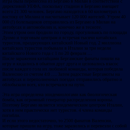
Игра была перенесена из Бергамо в Милан в соответствии с
директивой УЕФА, поскольку стадион в Бергамо вмещает
всего 21 300 человек. Бергамо находится в 60 километрах к
востоку от Милана и насчитывает 120 000 жителей. Утром 40
000 (!) болельщиков отправились из Бергамо в Милан на
автобусах и автомобилях и, конечно же в тесноте.
Этим утром они бродили по городу, прогуливаясь по площади
Дуомо и торговым центрам и встречая тысячи китайских
туристов, празднующих китайский Новый год. 2 миллиона
китайских туристов побывали в Италии за три недели
китайского Нового года с 1 по 20 февраля …
После заражения китайцами Бергамские фанаты пошли на
игру и кидались в обьятия друг друга и целовались взасос
после каждого гола их любимой команды, которая победила
Валенсию со счетом 4:0 …. Затем радостные Бергамоты на
автобусах и переполненных поездах отправились обратно и
облобызали всех, кто встречался на пути.
Эта игра определена эпидемиологами как биологическая
бомба, как огромный генератор распределения короны.
Поэтому Бергамо является эпидемическим центром Италии,
хотя в нем практически нет туристов. 4 члена команды
погибли.
И если этого недостаточно, то 2500 фанатов Валенсии,
которые пришли на игру, тоже заразились и перевезли с собой