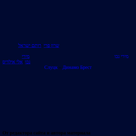
שרון פרי
ו
רותם ישראל
מירי נבו
מירי
נבו
ו
אלי אילדיס
Слуцк
–
Динамо Брест
От редактора сайта и автора материала