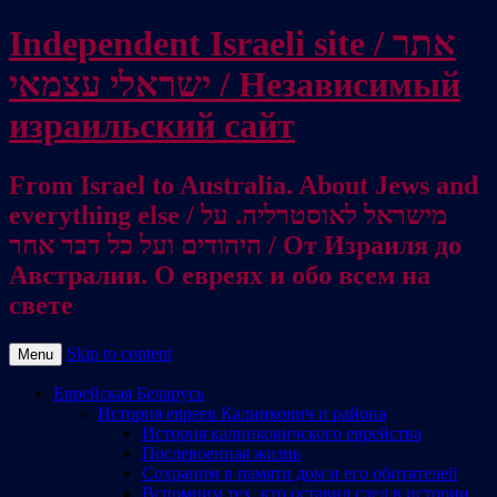
Independent Israeli site / אתר
ישראלי עצמאי / Независимый
израильский сайт
From Israel to Australia. About Jews and
everything else / מישראל לאוסטרליה. על
היהודים ועל כל דבר אחר / От Израиля до
Австралии. О евреях и обо всем на
свете
Skip to content
Menu
Еврейская Беларусь
История евреев Калинкович и района
История калинковичского еврейства
Послевоенная жизнь
Сохраним в памяти дом и его обитателей
Вспомним тех, кто оставил след в истории