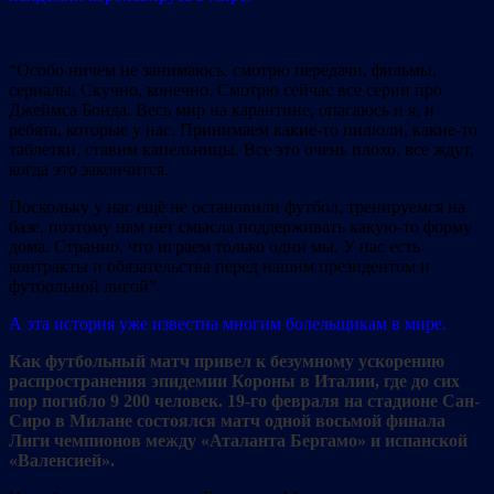
“Особо ничем не занимаюсь, смотрю передачи, фильмы,
сериалы. Скучно, конечно. Смотрю сейчас все серии про
Джеймса Бонда. Весь мир на карантине, опасаюсь и я, и
ребята, которые у нас. Принимаем какие-то пилюли, какие-то
таблетки, ставим капельницы. Все это очень плохо, все ждут,
когда это закончится.
Поскольку у нас ещё не остановили футбол, тренируемся на
базе, поэтому нам нет смысла поддерживать какую-то форму
дома. Странно, что играем только одни мы. У нас есть
контракты и обязательства перед нашим президентом и
футбольной лигой”.
А эта история уже известна многим болельщикам в мире.
Как футбольный матч привел к безумному ускорению
распространения эпидемии Короны в Италии, где до сих
пор погибло 9 200 человек. 19-го февраля на стадионе Сан-
Сиро в Милане состоялся матч одной восьмой финала
Лиги чемпионов между «Аталанта Бергамо» и испанской
«Валенсией».