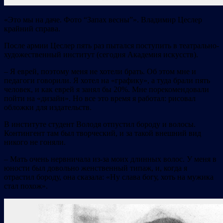
«Это мы на даче. Фото “Запах весны”». Владимир Цеслер
крайний справа.
После армии Цеслер пять раз пытался поступить в театрально-
художественный институт (сегодня Академия искусств).
– Я еврей, поэтому меня не хотели брать. Об этом мне и
педагоги говорили. Я хотел на «графику», а туда брали пять
человек, и как еврей я занял бы 20%. Мне порекомендовали
пойти на «дизайн». Но все это время я работал: рисовал
обложки для издательств.
В институте студент Володя отпустил бороду и волосы.
Контингент там был творческий, и за такой внешний вид
никого не гоняли.
– Мать очень нервничала из-за моих длинных волос. У меня в
юности был довольно женственный типаж, и, когда я
отрастил бороду, она сказала: «Ну слава богу, хоть на мужика
стал похож».