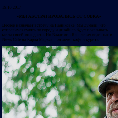
19.10.2017
«МЫ АБСТРАГИРОВАЛИСЬ ОТ СОВКА»
Цеслер назначает встречу на Паниковке. Мы думали, что
отправимся гулять по городу и дизайнер будет показывать
места своей молодости. Но Владимир Яковлевич ведет нас в
News Café на Карла Маркса – он хочет кофе и курить.