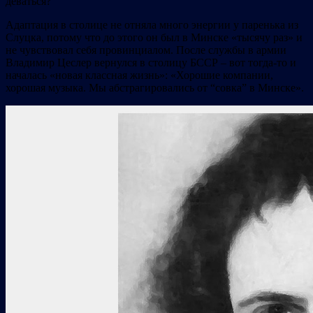
деваться?
Адаптация в столице не отняла много энергии у паренька из
Слуцка, потому что до этого он был в Минске «тысячу раз» и
не чувствовал себя провинциалом. После службы в армии
Владимир Цеслер вернулся в столицу БССР – вот тогда-то и
началась «новая классная жизнь»: «Хорошие компании,
хорошая музыка. Мы абстрагировались от “совка” в Минске».