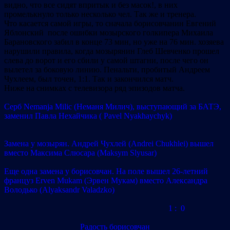
видно, что все сидят впритык и без масок!, в них
промелькнуло только несколько чел. Так же и тренера.
Что касается самой игры, то сначала борисовчанин Евгений
Яблонский после ошибки мозырского голкипера Михаила
Барановского забил в конце 73 мин, но уже на 76 мин. хозяева
нарушили правила, когда мозырянин Глеб Шевченко прошел
слева до ворот и его сбили у самой штагни, после чего он
вылетел за боковую линию. Пенальти, пробитый Андреем
Чухлеем, был точен, 1:1. Так и закончился матч.
Ниже на снимках с телевизора ряд эпизодов матча.
Серб Nemanja Milic (Неманя Милич), выступающий за БАТЭ,
заменил Павла Нехайчика ( Pavel Nyakhaychyk)
Замена у мозырян. Андрей Чухлей (Andrei Chukhlei) вышел
вместо Максима Слюсара (Maksym Slyusar)
Еще одна замена у борисовчан. На поле вышел 26-летний
француз Erven Mukam (Эрвен Мукам) вместо Александра
Володько (Alyaksandr Valadzko)
1 : 0
Радость борисовчан