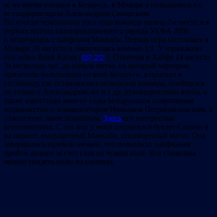
м, во время поездки в Беларусь, в Мозыре я познакомился с
ее гендиректором Александром Сикорским.
По итогам чемпионата того года команда заняла 2-е место и в
первых матчах квалификационного раунда УЕФА 2000
г. встречалась с хайфским Маккаби. Первая игра состоялась в
Мозыре 10 августа и закончилась вничью 1:1. У израильтян
гол забил Янив Катан (
יניב קטן
). Ответная в Хайфе 24 августа.
За несколько час. до начала матча, на который чартером
прилетели болельщики со всей Беларуси, я приехал в
гостиницу, где остановилась мозырская команда, пообщался
не только с Александром, но и с др. руководителями клуба, а
также известным многие годы белорусским спортивным
журналистом и комментатором Николаем Петропавловским, к
сожалению, ныне покойным.
Здесь
его интересные
воспоминания. С тех пор у меня сохранился буклет Славии и
на иврите, выпущенный Маккаби, посвященный матчу. Она
завершилась нулевой ничьей, что позволило хайфчанам
пройти дальше за счет гола на чужом поле. Все страницы
можно увидеть ниже на снимках.