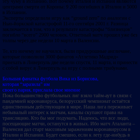
эту чуму в Испанию. Вот почему Италия и Испания являются
центрами смерти от Короны: 9 200 погибших в Италии и 5000
в Испании.
Эксперты определили игру как “ground zero” по аналогии с
Нью-йоркской катастрофой 11-го сентября 2001 г. Разница
заключается в том, что в результате катастрофы “близнецов”
погибло “всего” 2900 человек. Ответный матч прошел уже без
толпы через две недели 10 марта в Валенсии.
Те, кто ничему не научился, были придурошные англичане,
которые позволили 3000 фанатов «Атлетико Мадрид»
приехать в Ливерпуль две недели спустя, 11 марта, и принести
с собой вирус в Ливерпуль на игру с полными трибунами.
Большая фанатка футбола Вика из Борисова,
которая “заразила” им
своего парня, прислала свое мнение
:
Пока большинство футбольных лиг взяло тайм-аут в связи с
пандемией коронавируса, белорусский чемпионат остаётся
единственным действующим в мире. Наша лига переживает
небывалый интерес к матчам, каналы скупают права на
трансляцию. Кто бы мог подумать. Надеюсь, что все люди,
посещающие матчи, останутся в живых. Ибо матч Аталанта –
Валенсия дал старт массовым заражениям коронавирусом в
Италии и Испании. Будет смешно, если к лету где-нибудь в