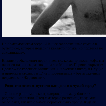
На Комсомольском озере. «На шее завороженные семена в
бутылочке, которые подарила какая-то полька, но подвеска не
сохранилась».
Владимир Яковлевич нервничает, но, когда приносят кофе, мы
наконец начинаем разговаривать о Минске. Первое открытие:
Цеслер – не коренной минчанин. Он окончил школу в Слуцке
и приехал в столицу в 17 лет, поселившись у брата дедушки
недалеко от «Журавинки».
– Родители легко отпустили вас одного в чужой город?
– Они все равно меня контролировали: я же у близких
родственников жил. Отец с матерью развелись, когда мне
было 7 лет, так что с мамой бороться было проще. Куда ей