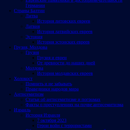
Еврейские памятники и достопримечательности
Германии
Страны Балтии
Литва
История литовских евреев
Латвия
История латвийских евреев
Эстония
История эстонских евреев
Грузия, Молдова
Грузия
Грузия и евреи
От древности до наших дней
Молдова
История молдавских евреев
Холокост
Помнить и не забывать
Праведники народов мира
Антисемитизм
Статьи об антисемитизме и погромах
Факты о преступлениях на почве антисемитизма
Израиль
История Израиля
7 октября 2023
Герои войн с террористами