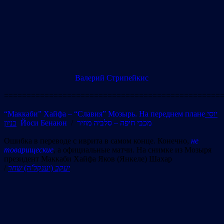
Валерий Стрипейкис
================================================
“Маккаби” Хайфа – “Славия” Мозырь. На переднем плане
יוסי
בניון
Йоси Бенаюн
/
– סלביה מוזיר
מכבי חיפה
Ошибка в переводе с иврита в самом конце. Конечно,
не
товарищеские
, а официальные матчи. На снимке из Мозыря
президент Маккаби Хайфа Яков (Янкеле) Шахар
/
שחר
(יענקל’ה)
יעקב