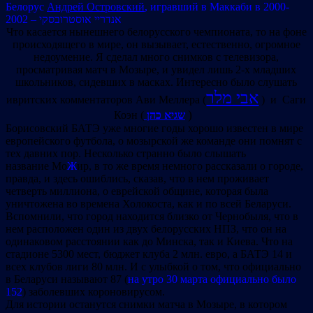
Белорус
Андрей Островский
, игравший в Маккаби в 2000-
2002 – אנדריי אוסטרובסקי
Что касается нынешнего белорусского чемпионата, то на фоне
происходящего в мире, он вызывает, естественно, огромное
недоумение. Я сделал много снимков с телевизора,
просматривая матч в Мозыре, и увидел лишь 2-х младших
школьников, сидевших в масках. Интересно было слушать
אבי מלר
ивритских комментаторов Ави Меллера (
) и Саги
)
Коэн (
שגיא כהן
Борисовский БАТЭ уже многие годы хорошо известен в мире
европейского футбола, о мозырской же команде они помнят с
тех давних пор. Несколько странно было слышать
название Мо
Ж
ир, в то же время немного рассказали о городе,
правда, и здесь ошиблись, сказав, что в нем проживает
четверть миллиона, о еврейской общине, которая была
уничтожена во времена Холокоста, как и по всей Беларуси.
Вспомнили, что город находится близко от Чернобыля, что в
нем расположен один из двух белорусских НПЗ, что он на
одинаковом расстоянии как до Минска, так и Киева. Что на
стадионе 5300 мест, бюджет клуба 2 млн. евро, а БАТЭ 14 и
всех клубов лиги 80 млн. И с улыбкой о том, что официально
в Беларуси называют 87 (
на утро 30 марта официально было
152
) заболевших короновирусом.
Для истории останутся снимки матча в Мозыре, в котором