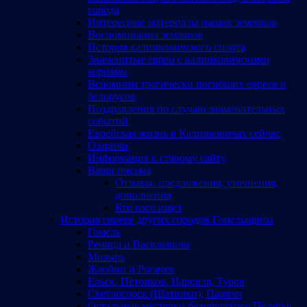
города
Интересные материалы наших земляков
Воспоминания земляков
История калинковичского спорта
Знаменитые евреи с калинковичскими
корнями
Вспомним трагически погибших евреев и
белорусов
Поздравления по случаю знаменательных
событий
Еврейская жизнь в Калинковичах сейчас
Озаричи
Информация к старому сайту
Ваши письма
Отзывы, предложения, уточнения,
дополнения
Кто кого ищет
История евреев других городов Гомельщины
Гомель
Речица и Василевичи
Мозырь
Жлобин и Рогачев
Ельск, Петриков, Наровля, Туров
Светлогорск (Шатилки), Паричи
Остальные местечки белорусского Полесья