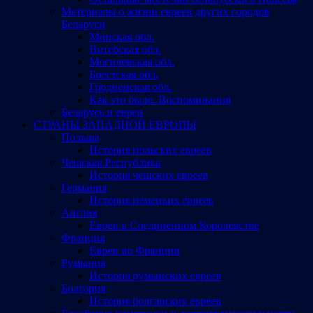
Материалы о жизни евреев других городов
Беларуси
Минская обл.
Витебская обл.
Могилевская обл.
Брестская обл.
Гродненская обл.
Как это было. Воспоминания
Беларусь и евреи
СТРАНЫ ЗАПАДНОЙ ЕВРОПЫ
Польша
История польских евреев
Чешская Республика
История чешских евреев
Германия
История немецких евреев
Англия
Евреи в Соединенном Королевстве
Франция
Евреи во Франции
Румыния
История румынских евреев
Болгария
История болгарских евреев