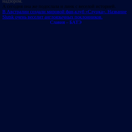
надзором.
А сегодня она же подослала и линк с веселой историей.
В Австралии создали мировой фан-клуб «Слуцка». Название
Slutsk очень веселит англоязычных поклонников.
Славия – БАТЭ