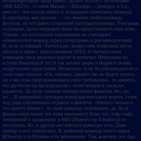
Великобритании люди начнут делать татухи с логотипами
«ФК БАТЭ», «Славія Мазыр», «Шахцёр», «Дняпро» и т.д.,
вместе с тем скупая майки и остальную символику команд).
В принципе, моё мнение — это мнение любительницы
футбола, но всё равно сторонней наблюдательницы. Учитывая
ситуацию, целесообразнее было бы приостановить наш чемп.
Однако, сослагательное наклонение не учитывает
обязанностей команд перед спонсорами и рекламодателями.
И, если условный «Тоттенхэм» может себе позволить нести
убытки в связи с приостановкой АПЛ, то белорусским
командам такое решение влетит в копеечку. Некоторые из
клубов Вышэйшэй лігі и так латают дыры в бюджете всеми
подручными средствами. Возможно, если бы рекламодатели и
спонсоры сказали: «Ок, пацаны, давайте вы не будете играть,
но и мы пока притормаживаем свои требования», то уверена,
что футболисты бы вздохнули с облегчением и ушли на
карантин. До кучи показав пример своим фанатам. Но, но,
но… В нынешней ситуации командам выгоднее играть, ставя
под удар собственных игроков и фанатов. «Ничего личного,
это просто бизнес». За свою команду переживаю, да. Но в
финансовом плане эти кони выплывут) Пока что, тьфу-тьфу,
сообщений о заражениях в МЮ (Манчестер Юнайтед) не
поступало. Но, в других английских командах есть. Даже
тренер успел переболеть. В любимой команде моего парня
(Ювентус) из Италии есть заболевшие. Там, конечно, все под