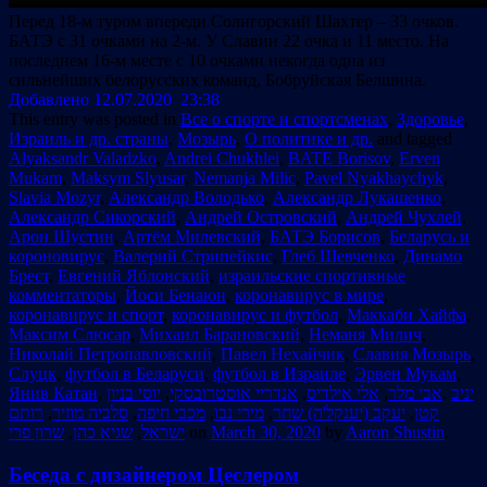
Перед 18-м туром впереди Солигорский Шахтер – 33 очков.
БАТЭ с 31 очками на 2-м. У Славии 22 очка и 11 место. На
последнем 16-м месте с 10 очками некогда одна из
сильнейших белорусских команд, Бобруйская Белшина.
Добавлено 12.07.2020 23:38
This entry was posted in
Все о спорте и спортсменах
,
Здоровье
,
Израиль и др. страны
,
Мозырь
,
О политике и др.
and tagged
Alyaksandr Valadzko
,
Andrei Chukhlei
,
BATE Borisov
,
Erven
Mukam
,
Maksym Slyusar
,
Nemanja Milic
,
Pavel Nyakhaychyk
,
Slavia Mozyr
,
Александр Володько
,
Александр Лукашенко
,
Александр Сикорский
,
Андрей Островский
,
Андрей Чухлей
,
Арон Шустин
,
Артём Милевский
,
БАТЭ Борисов
,
Беларусь и
короновирус
,
Валерий Стрипейкис
,
Глеб Шевченко
,
Динамо
Брест
,
Евгений Яблонский
,
израильские спортивные
комментаторы
,
Йоси Бенаюн
,
коронавирус в мире
,
коронавирус и спорт
,
коронавирус и футбол
,
Маккаби Хайфа
,
Максим Слюсар
,
Михаил Барановский
,
Неманя Милич
,
Николай Петропавловский
,
Павел Нехайчик
,
Славия Мозырь
,
Слуцк
,
футбол в Беларуси
,
футбол в Израиле
,
Эрвен Мукам
,
Янив Катан
,
,
אנדריי אוסטרובסקי
,
אלי אילדיס
,
אבי מלר
,
יניב
רותם
,
סלביה מוזיר
,
מכבי חיפה
,
מירי נבו
,
יעקב (יענקל'ה) שחר
,
קטן
שרון פרי
,
שגיא כהן
,
ישראל
on
March 30, 2020
by
Aaron Shustin
.
Беседа с дизайнером Цеслером