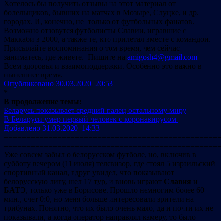
Хотелось бы получить отзывы на этот материал от
болельщиков, бывших на матчах в Мозыре, Слуцке, и др.
городах. И, конечно, не только от футбольных фанатов.
Возможно отзовутся футболисты Славии, игравшие с
Маккаби в 2000, а также те, кто прилетал вместе с командой.
Присылайте воспоминания о том время, чем сейчас
заниматесь, где живете. Пишите на
amigosh4@gmail.com
Всем здоровья и взаимоподдержки. Особенно это важно в
нынешнее время.
Опубликовано 30.03.2020 20:53
*
В продолжение темы:
Беларусь показывает средний палец остальному миру
В Беларуси умер первый человек с коронавирусом
Добавлено 31.03.2020 14:33
================================================
================================================
Уже совсем забыл о белорусском футболе, но, включив в
субботу вечером (11 июля) телевизор, где стоял 5 израильский
спортивный канал, вдруг увидел, что показывают
белорусскую лигу, шел 17 тур, и вновь играют
Славия
и
БАТЭ
, только уже в Борисове. Прошло немногим более 60
мин., счет 0:0, но меня больше интересовали зрители на
трибунах. Понятно, что их было очень мало, да и почти их не
показывали, а когда оператор направлял камеру, то было