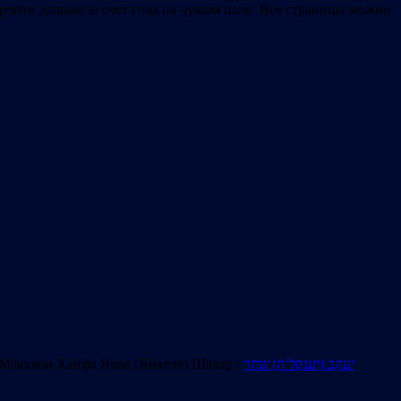
ойти дальше за счет гола на чужом поле. Все страницы можно
 Маккаби Хайфа Яков (Янкеле) Шахар /
שחר
(יענקל’ה)
יעקב