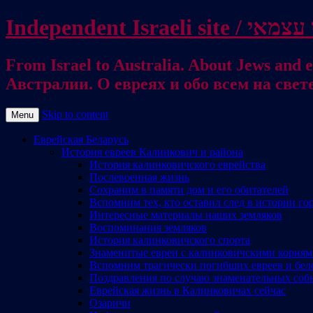
From Israel to Australia. About Jews and everything else / . על היהודים ועל כל דבר אחר
Австралии. О евреях и обо всем на свет
Skip to content
Menu
Еврейская Беларусь
История евреев Калинкович и района
История калинковичского еврейства
Послевоенная жизнь
Сохраним в памяти дом и его обитателей
Вспомним тех, кто оставил след в истории го
Интересные материалы наших земляков
Воспоминания земляков
История калинковичского спорта
Знаменитые евреи с калинковичскими корня
Вспомним трагически погибших евреев и бел
Поздравления по случаю знаменательных соб
Еврейская жизнь в Калинковичах сейчас
Озаричи