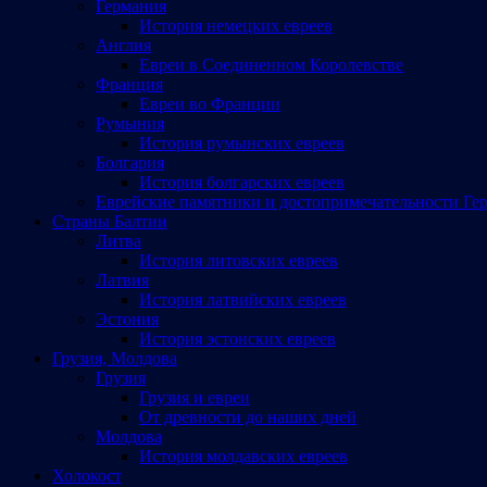
Германия
История немецких евреев
Англия
Евреи в Соединенном Королевстве
Франция
Евреи во Франции
Румыния
История румынских евреев
Болгария
История болгарских евреев
Еврейские памятники и достопримечательности Ге
Страны Балтии
Литва
История литовских евреев
Латвия
История латвийских евреев
Эстония
История эстонских евреев
Грузия, Молдова
Грузия
Грузия и евреи
От древности до наших дней
Молдова
История молдавских евреев
Холокост