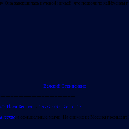
 Она завершилась нулевой ничьей, что позволило хайфчанам пр
Валерий Стрипейкис
==============================
יוסי
Йоси Бенаюн
/
– סלביה מוזיר
מכבי חיפה
ищеские
, а официальные матчи. На снимке из Мозыря президент