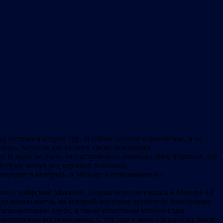
д состоялся второй тур. И сейчас многие израильтяне, и не
озырь, Борисов для многих также незнакомы.
ва! И надо же было, что встречались команды двух знаковых для
ейсбуку, живут ряд хороших знакомых.
 поездки в Беларусь, в Мозыре я познакомился с
ась с хайфским Маккаби. Первая игра состоялась в Мозыре 10
с. до начала матча, на который чартером прилетели болельщики
 руководителями клуба, а также известным многие годы
 интересные воспоминания. С тех пор у меня сохранился буклет