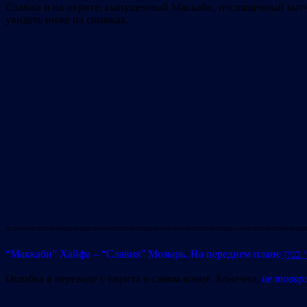
Славии и на иврите, выпущенный Маккаби, посвященный матчу.
увидеть ниже на снимках.
================================================
“Маккаби” Хайфа – “Славия” Мозырь. На переднем плане
 בניון
Ошибка в переводе с иврита в самом конце. Конечно,
не товар