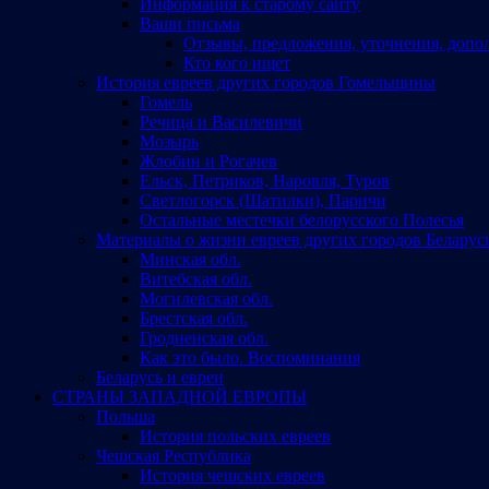
Информация к старому сайту
Ваши письма
Отзывы, предложения, уточнения, допо
Кто кого ищет
История евреев других городов Гомельщины
Гомель
Речица и Василевичи
Мозырь
Жлобин и Рогачев
Ельск, Петриков, Наровля, Туров
Светлогорск (Шатилки), Паричи
Остальные местечки белорусского Полесья
Материалы о жизни евреев других городов Беларус
Минская обл.
Витебская обл.
Могилевская обл.
Брестская обл.
Гродненская обл.
Как это было. Воспоминания
Беларусь и евреи
СТРАНЫ ЗАПАДНОЙ ЕВРОПЫ
Польша
История польских евреев
Чешская Республика
История чешских евреев