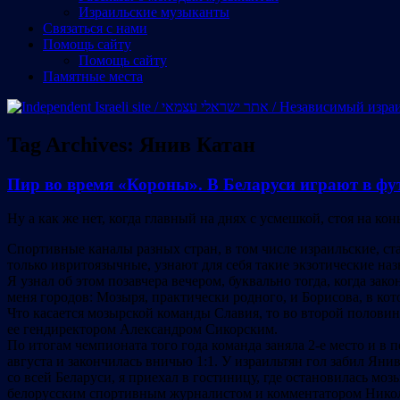
Израильские музыканты
Cвязаться с нами
Помощь сайту
Помощь сайту
Памятные места
Tag Archives:
Янив Катан
Пир во время «Короны». В Беларуси играют в фу
Ну а как же нет, когда главный на днях с усмешкой, стоя на кон
Спортивные каналы разных стран, в том числе израильские, ста
только ивритоязычные, узнают для себя такие экзотические на
Я узнал об этом позавчера вечером, буквально тогда, когда зак
меня городов: Мозыря, практически родного, и Борисова, в кот
Что касается мозырской команды Славия, то во второй половине
ее гендиректором Александром Сикорским.
По итогам чемпионата того года команда заняла 2-е место и в
августа и закончилась вничью 1:1. У израильтян гол забил Янив
со всей Беларуси, я приехал в гостиницу, где остановилась мо
белорусским спортивным журналистом и комментатором Нико