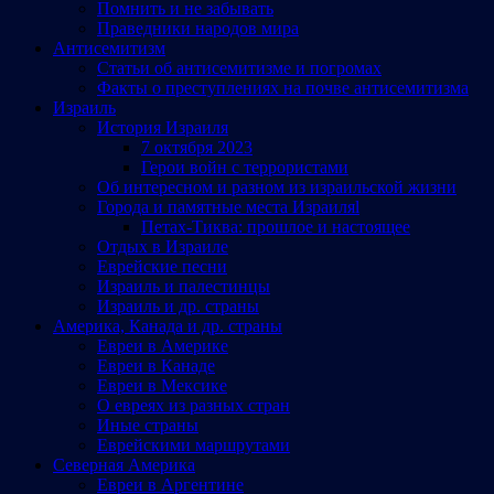
Помнить и не забывать
Праведники народов мира
Антисемитизм
Статьи об антисемитизме и погромах
Факты о преступлениях на почве антисемитизма
Израиль
История Израиля
7 октября 2023
Герои войн с террористами
Об интересном и разном из израильской жизни
Города и памятные места Израиляl
Петах-Тиква: прошлое и настоящее
Отдых в Израиле
Еврейские песни
Израиль и палестинцы
Израиль и др. страны
Америка, Канада и др. страны
Евреи в Америке
Евреи в Канаде
Евреи в Мексике
О евреях из разных стран
Иные страны
Еврейскими маршрутами
Северная Америка
Евреи в Аргентине