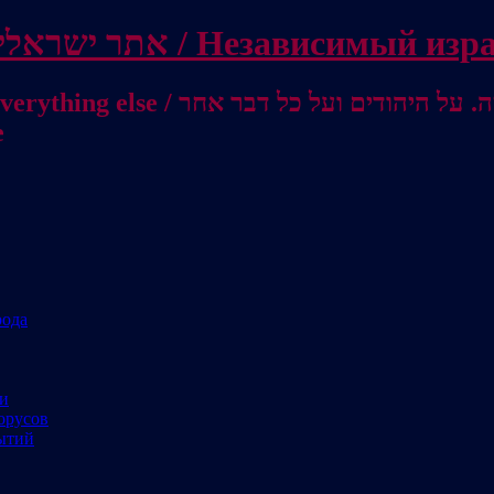
Independent Israeli site / אתר ישראלי עצמאי 
מישראל לאוסטרליה / От Израиля до
е
рода
ми
орусов
ытий