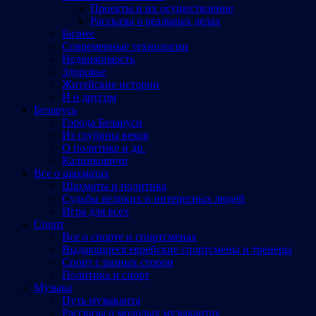
Проекты и их осуществление
Рассказы о реальных делах
Бизнес
Современные технологии
Недвижимость
Здоровье
Житейские истории
И о другом
Беларусь
Города Беларуси
Из глубины веков
О политике и др.
Калинковичи
Все о шахматах
Шахматы и политика
Судьбы великих и интересных людей
Игра для всех
Спорт
Все о спорте и спортсменах
Выдающиеся еврейские спортсмены и тренеры
Спорт с разных сторон
Политика и спорт
Музыка
Путь музыканта
Рассказы о молодых музыкантах