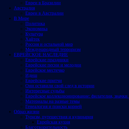
Евреи в Бразилии
Австралия
Евреи в Австралии
В Мире
Политика
Экономика
Культура
Хайтек
Россия и остальной мир
Международный терроризм
ЕВРЕЙСКОЕ НАСЛЕДИЕ
Еврейские праздники
Еврейские песни и мелодии
Еврейское местечко
Идиш
Еврейские притчи
Они оставили свой след в истории
Интересные судьбы
Еврейское коллекционирование: филателия, значки 
Материалы на разные темы
Генеалогия и поиски корней
Образ жизни
Туризм, путешествия и кулинария
Еврейская кухня
Благотворительность