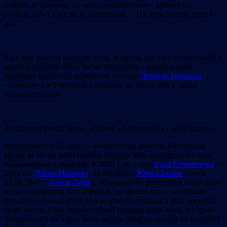
дзяцей, асуджаных па «антынаркатычных» артыкулах
(«Маці-328»), гэткімі ж злачынцамі… Ну, гэта поўны трэш і
дно.
Калі мне раптам выпадзе cесці за краты (ад чаго ў стабільнай і
працвятаюшчай ніхто не застрахаваны – нядаўна вунь
кіраўніка віцебскай іудзейскай суполкі
Леаніда Томчына
«павязалі»), я б лепей без абароны застаўся, ніж з такімі
«прыяцелькамі».
Антыгероі гэтай серыі
.
Здымкі: «Еўрарадыё
» і «БелГазета
»
Медыябізнэс у Беларусі – небяспечны занятак. Ва ўзросце
крыху за 50, на маёй памяці, памірае ўжо чацвёртая постаць
нацыянальнага маштабу. У 2002 г. не стала
Ігара Гермянчука
, у
2014 г. –
Пятра Марцава
, 24.09.2016 –
Юрыя Базана
, і вось
23.08.2018 –
Алеся Ліпая
… Цырымонію развітання падпсаваў
адзін скандальны паэт-палітык, на фальш якога «купілася»
колькі публічных асоб. Некаторыя паспяшаліся выплюхнуць
сваю жоўць у бок праваслаўнай царквы; каму-каму, а Юрыю
Зісеру гэтага не варта было рабіць (праўда, потым ён папрасіў