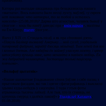
прабачэння).
Каторы раз выпадае шкадаваць пра безадказнасць нашага
«магната». Вось навошта было несці лухту, маўляў, «
у евреев
нет покаяния: что натворил, то за тобой и осталось
навсегда
» (25.08.2018)? Дарма што агностык, чалавек бываў у
сінагозе – хоць бы навёў даведкі пра «
ямім нараім
», малітвы
на Ём-Кіпур,
тшуву
ўвогуле…
Яшчэ ў ХІХ ст. Стэндаль пісаў, а як пра сённяшні дзень:
«
Пакуль
Балівар вызваляў Амерыку… мой сусед, уладальнік
папяровай фабрыкі, зарабіў дзесяць мільёнаў. Тым лепей для яго
і ягоных дзетак. Але нядаўна ён займеў уласную газету, і цяпер
штосуботу вучыць мяне, што менавіта я павінен любіць. Ён
жа дабрадзей чалавецтва. Застаецца толькі паціснуць
плячыма
».
«Вольфаў цытатнік»
«Нашаe шахматнае ўладкаванне сёння ўяўляе з сябе палац з
прыгожым фасадам, які так і цягне сфатаграфаваць і выкласці
здымкі куды-небудзь у сацсеціва. І тады гэтыя фоты
атрымаюць тысячы лайкаў. Але тыя, хто іх ставяць, не
адчуюць смурод з далёкіх пакояў» (
Уладзіслаў Каташук
,
01.08.2018)