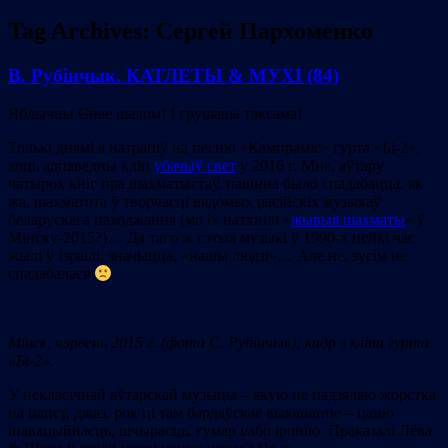
Tag Archives:
Сергей Пархоменко
В. Рубінчык. КАТЛЕТЫ & МУХІ (84)
Яблычны
Спас
шалом! І грушавы таксама!
Толькі днямі я натрапіў на песню «Кампраміс» гурта «Бі-2»,
хоць адпаведны кліп
убачыў свет
у 2016 г. Мне, аўтару
чатырох кніг пра шахматыстаў, павінна было спадабацца: як
жа, шахматота ў творчасці вядомых расійскіх музыкаў
беларускага паходжання (мо іх натхнілі «
жывыя шахматы
» ў
Мінску-2015?)… Да таго ж гэтыя музыкі ў 1990-х нейкі час
жылі ў Ізраілі, значыцца, «нашы людзі»… Але не, зусім не
спадабалася
Мінск, чэрвень 2015 г. (фота С. Рубінчык); кадр з кліпа гурта
«Бі-2
».
У некласічнай аўтарскай музыцы – якую не падзяляю жорстка
на папсу, джаз, рок ці там бардаўскае выкананне – цаню
інавацыйнасць, шчырасць, гумар і/або іронію. Праказалі Лёва