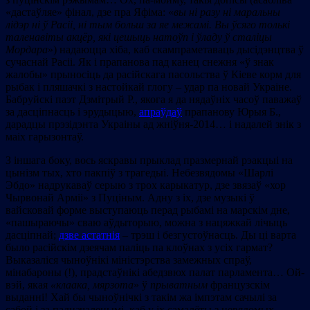
«дастаўляе» фінал, дзе пра Яфіма: «
вы ні разу ні маральны
лідэр ні ў Расіі, ні тым больш за яе межамі. Вы ўсяго толькі
таленавіты акцёр, які цешыць натоўп і ўладу ў сталіцы
Мордара
») надаюцца хіба, каб скампраметаваць дысідэнцтва ў
сучаснай Расіі. Як і прапанова пад канец снежня «ў знак
жалобы» прыносіць да расійскага пасольства ў Кіеве корм для
рыбак і пляшачкі з настойкай глогу – удар па новай Украіне.
Бабруйскі паэт Дзмітрый Р., якога я да нядаўніх часоў паважаў
за дасціпнасць і эрудыцыю,
апраўдаў
прапанову Юрыя Б.,
дарадцы прэзідэнта Украіны ад жніўня-2014… і надалей знік з
маіх гарызонтаў.
З іншага боку, вось яскравы прыклад празмернай рэакцыі на
цынізм тых, хто пакпіў з трагедыі. Небезвядомы «Шарлі
Эбдо» надрукаваў серыю з трох карыкатур, дзе звязаў «хор
Чырвонай Арміі» з Пуціным. Адну з іх, дзе музыкі ў
вайсковай форме выступаюць перад рыбамі на марскім дне,
«пашыраючы» сваю аўдыторыю, можна з нацяжкай лічыць
дасціпнай;
дзве астатнія
– трэш і безгустоўнасць. Ды ці варта
было расійскім дзеячам паліць па клоўнах з усіх гармат?
Выказаліся чыноўнікі міністэрства замежных спраў,
мінабароны (!), прадстаўнікі абедзвюх палат парламента… Ой-
вэй, якая
«клаака, мярзота
» ў
прыватным
французскім
выданні! Хай бы чыноўнічкі з такім жа імпэтам сачылі за
сабой і за падначаленымі, каб у іх самалёты з невядомых