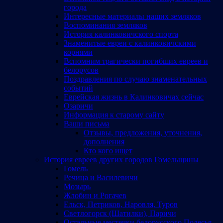
города
Интересные материалы наших земляков
Воспоминания земляков
История калинковичского спорта
Знаменитые евреи с калинковичскими
корнями
Вспомним трагически погибших евреев и
белорусов
Поздравления по случаю знаменательных
событий
Еврейская жизнь в Калинковичах сейчас
Озаричи
Информация к старому сайту
Ваши письма
Отзывы, предложения, уточнения,
дополнения
Кто кого ищет
История евреев других городов Гомельщины
Гомель
Речица и Василевичи
Мозырь
Жлобин и Рогачев
Ельск, Петриков, Наровля, Туров
Светлогорск (Шатилки), Паричи
Остальные местечки белорусского Полесья