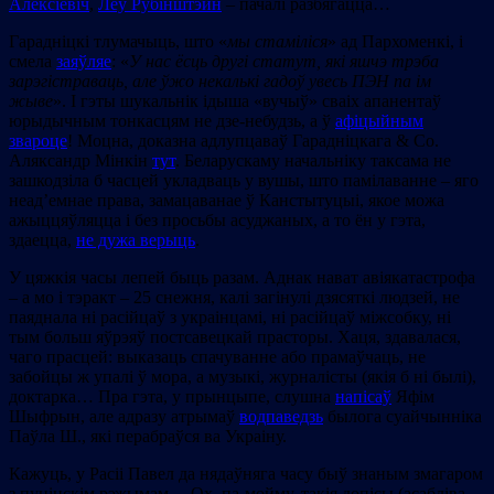
Алексіевіч
,
Леў Рубінштэйн
– пачалі разбягацца…
Гарадніцкі тлумачыць, што «
мы стаміліся
» ад Пархоменкі, і
смела
заяўляе
: «
У нас ёсць другі статут, які яшчэ трэба
зарэгістраваць, але ўжо некалькі гадоў увесь ПЭН па ім
жыве
». І гэты шукальнік ідыша «вучыў» сваіх апанентаў
юрыдычным тонкасцям не дзе-небудзь, а ў
афіцыйным
звароце
! Моцна, доказна адлупцаваў Гарадніцкага & Со.
Аляксандр Мінкін
тут
. Беларускаму начальніку таксама не
зашкодзіла б часцей укладваць у вушы, што памілаванне – яго
неад’емнае права, замацаванае ў Канстытуцыі, якое можа
ажыццяўляцца і без просьбы асуджаных, а то ён у гэта,
здаецца,
не дужа верыць
.
У цяжкія часы лепей быць разам. Аднак нават авіякатастрофа
– а мо і тэракт – 25 снежня, калі загінулі дзясяткі людзей, не
паяднала ні расійцаў з украінцамі, ні расійцаў міжсобку, ні
тым больш яўрэяў постсавецкай прасторы. Хаця, здавалася,
чаго прасцей: выказаць спачуванне або прамаўчаць, не
забойцы ж упалі ў мора, а музыкі, журналісты (якія б ні былі),
доктарка… Пра гэта, у прынцыпе, слушна
напісаў
Яфім
Шыфрын, але адразу атрымаў
водпаведзь
былога суайчынніка
Паўла Ш., які перабраўся ва Украіну.
Кажуць, у Расіі Павел да нядаўняга часу быў знаным змагаром
з пуцінскім рэжымам… Ох, па-мойму, такія допісы (асабліва