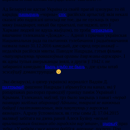
Ад Беларусі не адстае Украіна са сваёй прагай цэнзуры: то ёй
карціць
пашыраць
«чорны»
спіс
расійскіх артыстаў, якія некалі
сказалі або падпісалі штосьці не тое, ды не пускаць іх праз
мяжу (наадварот, няхай бы прыехалі, паглядзелі, што ў
Харкаве людзей не ядуць жыўцом), то трэба
перакрыць
вяшчанне тэлеканала «Дождж»… Адной з прычын украінская
Нацыянальная рада па пытаннях тэлебачання і радыёвяшчання
назвала паказ 31.12.2016 камедый, дзе сярод персанажаў –
недалёкія расійскія мянты. Паводле Нацрады, гэтыя фільмы
«
папулярызуюць праваахоўныя органы дзяржавы-агрэсара
». І
як адны тупыя амерыканцы знялі, а другія ў 1942 г. не
забаранілі камедыю «
Быць альбо не быць
», дзе цэлы штаб
эсэсаўцаў дэманструецца?
Экс-беларускі, а цяпер украінскі журналіст Вадзім Д.
падтрымаў
рашэнне Нацрады і абрынуўся на канал, які ў
рэпартажах раз-пораз праводзіў граніцу паміж Украінай і
Крымам. Тэлеканал, маўляў, трэ было закрыць з павагі «
перад
памяццю загіблых абаронцаў Айчыны, тварамі яе ваюючых
байцоў і палітзняволеных, якія пакутуюць у варожых
вязніцах
». Адразу ўспомнілася, як гэты самы Д. 17.04.2015
маляваў забітага на дзень раней Алеся Бузіну «
вельмі
арыгінальным блазнам або гарадскім вар’ятам
», і
цыркаў
праз
зубы: «
У нейкім сэнсе калега дабіўся, нарэшце, поспеху. Пра