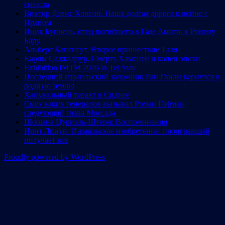
смысла
Виктор Дэвис Хэнсон. Наша долгая дорога к войне с
Ираном
Ицик Бунцель, отец погибшего в Газе Амита, к Ронену
Бару
Альберт Капенгут. Второе пришествие Таля
Карим Саджадпур. Смерть Хаменеи и конец эпохи
Exhibition IMTM 2026 in Tel Aviv
Последний израильский заложник Ран Гвили вернулся в
родную землю
Ханукальный теракт в Сиднее
Смех каких генералов вызывал Роман Гофман,
следующий глава Моссада
Шошана Цуриэль-Штерн: Воспоминания
Ирит Линур. Израильское изобретение: проигравший
получает всё
Proudly powered by WordPress