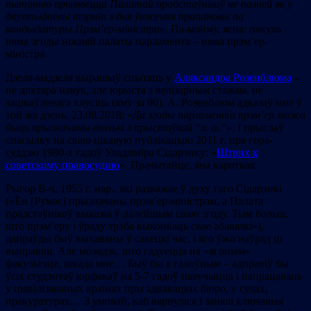
пытанню прымаецца Палатай прадстаўнікоў не пазней як у
двухтыднёвы тэрмін з дня ўнясення прапановы па
кандыдатуры Прэм’ер-міністра
». Па-мойму, ясна: пакуль
няма згоды ніжняй палаты парламента – няма прэм’ер-
міністра.
Дзеля-мадзеля вырашыў спытаць у
Аляксандра Розенблюма
–
не доктара навук, але юрыста з велізарным стажам, не
зацікаўленага хлусіць (яму за 90). А. Розенблюм адказаў мне ў
той жа дзень, 23.08.2018: «
Да згоды парламента прэм’ер можа
быць прызначаны толькі з прыстаўкай
“в. а.”
». І прыслаў
спасылку на сваю цікавую публікацыю 2011 г. пра гора-
суддзю 1980-х гадоў Уладзіміра Сідарэнку: «
Штрих к
советскому правосудию
». Прачытайце, яна кароткая.
Рыгор В-ч, 1955 г. нар., які разважае ў духу таго Сідарэнкі
(«Ён [Румас] прызначаны прэм’ер-міністрам, а Палата
прадстаўнікоў выкажа ў далейшым сваю згоду. Тым больш,
што прэм’еру і ўраду трэба выконваць свае абавязкі»),
дапраўды быў выхаваны ў савецкі час, і яго ўжо наўрад ці
выправіш. Але моладзь, што гадуецца на «ягоным»
факультэце, шкада мне… Быў бы я галоўным – адправіў бы
ўсіх студэнтаў юрфакаў на 5-7 гадоў павучыцца і папрацаваць
у цывілізаваных краінах пры адвакацкіх бюро, у судах,
пракуратурах… З умовай, каб вярнуліся і занялі ключавыя