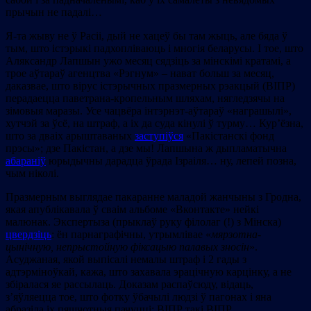
прычын не падалі…
Я-та жыву не ў Расіі, дый не хацеў бы там жыць, але бяда ў
тым, што істэрыкі падхопліваюць і многія беларусы. І тое, што
Аляксандр Лапшын ужо месяц сядзіць за мінскімі кратамі, а
трое аўтараў агенцтва «Рэгнум» – нават больш за месяц,
даказвае, што вірус істэрычных празмерных рэакцый (ВІПР)
перадаецца паветрана-кропельным шляхам, нягледзячы на
зімовыя маразы. Усе чацвёра інтэрнэт-аўтараў «награшылі»,
хутчэй за ўсё, на штраф, а іх да суда кінулі ў турму… Кур’ёзна,
што за дваіх арыштаваных
заступіўся
«Пакістанскі фонд
прэсы»; дзе Пакістан, а дзе мы! Лапшына ж дыпламатычна
абараніў
юрыдычны дарадца ўрада Ізраіля… ну, лепей позна,
чым ніколі.
Празмерным выглядае пакаранне маладой жанчыны з Гродна,
якая апублікавала ў сваім альбоме «Вконтакте» нейкі
малюнак. Экспертыза (прыклаў руку філолаг (!) з Мінска)
цвердзіць
: ён парнаграфічны, утрымлівае «
мярзотна-
цынічную, непрыстойную фіксацыю палавых зносін
».
Асуджаная, якой выпісалі немалы штраф і 2 гады з
адтэрміноўкай, кажа, што захавала эрацічную карцінку, а не
збіралася яе рассылаць. Доказам распаўсюду, відаць,
з’яўляецца тое, што фотку ўбачылі людзі ў пагонах і яна
абразіла іх пяшчотныя пачуцці: ВІПР такі ВІПР…