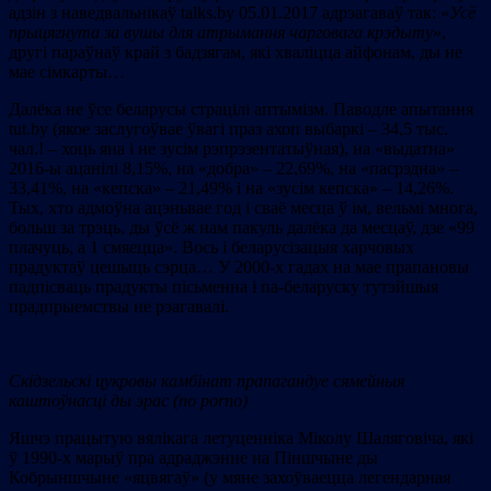
адзін з наведвальнікаў talks.by 05.01.2017 адрэагаваў так: «
Усё
прыцягнута за вушы для атрымання чарговага крэдыту
»,
другі параўнаў край з бадзягам, які хваліцца айфонам, ды не
мае сімкарты…
Далёка не ўсе беларусы страцілі аптымізм. Паводле апытання
tut.by (якое заслугоўвае ўвагі праз ахоп выбаркі – 34,5 тыс.
чал.! – хоць яна і не зусім рэпрэзентатыўная), на «выдатна»
2016-ы ацанілі 8,15%, на «добра» – 22,69%, на «пасрэдна» –
33,41%, на «кепска» – 21,49% і на «зусім кепска» – 14,26%.
Тых, хто адмоўна ацэньвае год і сваё месца ў ім, вельмі многа,
больш за трэць, ды ўсё ж нам пакуль далёка да месцаў, дзе «99
плачуць, а 1 смяецца». Вось і беларусізацыя харчовых
прадуктаў цешыць сэрца… У 2000-х гадах на мае прапановы
падпісваць прадукты пісьменна і па-беларуску тутэйшыя
прадпрыемствы не рэагавалі.
Скідзельскі цукровы камбінат прапагандуе сямейныя
каштоўнасці ды эрас (
no
porno)
Яшчэ працытую вялікага летуценніка Міколу Шаляговіча, які
ў 1990-х марыў пра адраджэнне на Піншчыне ды
Кобрыншчыне «яцвягаў» (у мяне захоўваецца легендарная