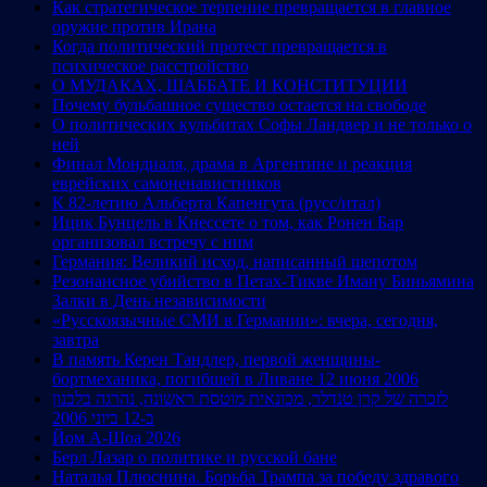
Как стратегическое терпение превращается в главное
оружие против Ирана
Когда политический протест превращается в
психическое расстройство
О МУДАКАХ, ШАББАТЕ И КОНСТИТУЦИИ
Почему бульбашное существо остается на свободе
О политических кульбитах Софы Ландвер и не только о
ней
Финал Мондиаля, драма в Аргентине и реакция
еврейских самоненавистников
К 82-летию Альберта Капенгута (русс/итал)
Ицик Бунцель в Кнессете о том, как Ронен Бар
организовал встречу с ним
Германия: Великий исход, написанный шепотом
Резонансное убийство в Петах-Тикве Иману Биньямина
Залки в День независимости
«Русскоязычные СМИ в Германии»: вчера, сегодня,
завтра
В память Керен Тандлер, первой женщины-
бортмеханика, погибшей в Ливане 12 июня 2006
לזכרה של קרן טנדלר, מכונאית מוטסת ראשונה, נהרגה בלבנון
ב-12 ביוני 2006
Йом А-Шоа 2026
Берл Лазар о политике и русской бане
Наталья Плюснина. Борьба Трампа за победу здравого