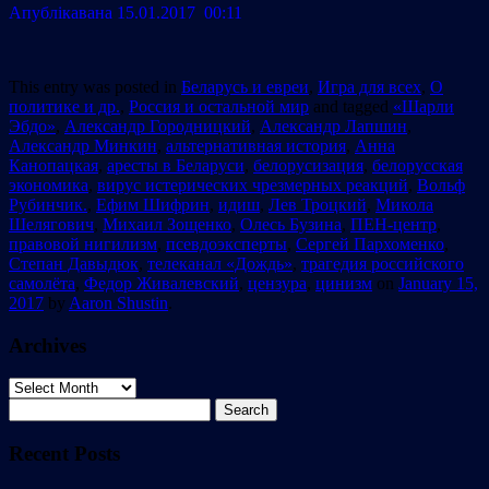
Апублiкавана 15.01.2017 00:11
This entry was posted in
Беларусь и евреи
,
Игра для всех
,
О
политике и др.
,
Россия и остальной мир
and tagged
«Шарли
Эбдо»
,
Александр Городницкий
,
Александр Лапшин
,
Александр Минкин
,
альтернативная история
,
Анна
Канопацкая
,
аресты в Беларуси
,
белорусизация
,
белорусская
экономика
,
вирус истерических чрезмерных реакций
,
Вольф
Рубинчик.
,
Ефим Шифрин
,
идиш
,
Лев Троцкий
,
Микола
Шелягович
,
Михаил Зощенко
,
Олесь Бузина
,
ПЕН-центр
,
правовой нигилизм
,
псевдоэксперты
,
Сергей Пархоменко
,
Степан Давыдюк
,
телеканал «Дождь»
,
трагедия российского
самолёта
,
Федор Живалевский
,
цензура
,
цинизм
on
January 15,
2017
by
Aaron Shustin
.
Archives
Archives
Search
for:
Recent Posts