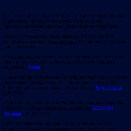
Дама – на хвілю, вучылася ў БДУ – не толькі недасведчаная, а і
гультаяватая: ёй было ўлом залезці ў той жа google…
Прыклады ад людзей, якія зналіся/знаюцца на беларускай:
«
Такая была сьмешная норма, якую мы ўсё ж знаходзiлi
магчымасьць перакрыць
шматкроць
»
(Васіль Быкаў, «Доўгая
дарога дадому»).
«
Як
шматкроць
падымае ён цану літаральна кожнага слова,
нават неабавязковага, уводнага, выпадковага!
» (Андрэй
Федарэнка, «
Мяжа
»).
«
…
шматкроць
паўтаральны (па сутнасці няспынны) і заўжды
абнаўляльны “жыццёвы цыкл” літаратуры
…
» (Таццяна
Вабішчэвіч, кандыдатка філалагічных навук, «
Роднае слова
»,
№ 8, 2010)
«
Т. Дакутовіч
шматкроць
паўтарае пра контррэвалюцыйны
лібералізм…
» (Ганна Запартыка, дырэктарка
БДАМЛМ
,
«
Полымя
», № 12, 2017)
Яшчэ, як выявілася, «праваабаронца» прапануе лічыць
мацярок, што змагаюцца за змякчэнне выракаў для сваіх