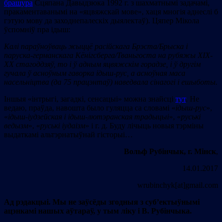
брашура
Сцяпана Давыдзюка 1992 г. з шахматнымі задачамі,
пракаментаванымі на «яцвяжскай мове», хаця многія аднеслі б
гэтую мову да заходнепалескіх дыялектаў). Цяпер Мікола
ўспомніў пра ідыш:
Калі параўноўваць жыццё расійскага Брэста/Брыска
i
паруска-германскага Кёнігсберга/Тваньгоста на рубяжы ХIX-
XX стагоддзяў, то і ў адным яцвяжскім горадзе, і ў другім
гучала ў асноўным гаворка ідыш-рус, а асноўная маса
насельніцтва (да 75 працэнтаў) наведвала сінагогі і ешыботы.
Іншыя «інтрыгі, загадкі, сенсацыі» можна знайсці
тут
. Не
ведаю, праўда, навошта было гуляцца са словамі «
ідыш-рус
»,
«
ідыш-іудзейская і ідыш-лютэранская традыцыі
», «
руські
ведызм
», «
руські іудаізм
» і г. д. Буду лічыць новыя тэрміны
выдаткамі альтэрнатыўнай гісторыі…
Вольф Рубінчык, г. Мінск
,
14.01.2017
wrubinchyk[at]gmail.com
Ад рэдакцыі. Мы не заўсёды згодныя з суб’ектыўнымі
ацэнкамі нашых аўтараў, у тым ліку і В. Рубінчыка.