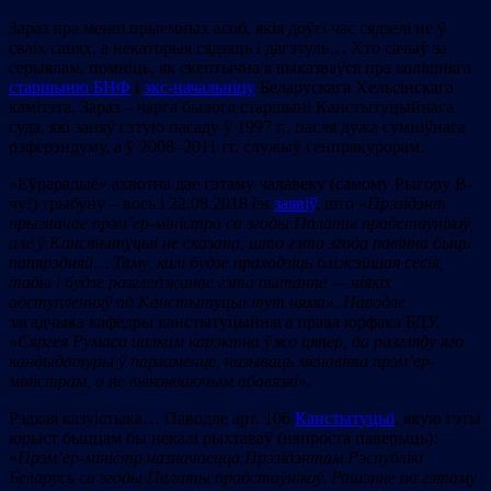
Зараз пра менш прыемных асоб, якія доўгі час сядзелі не ў
сваіх санях, а некаторыя сядзяць і дагэтуль… Хто сачыў за
серыялам, помніць, як скептычна я выказваўся пра колішняга
старшыню БНФ
і
экс-начальніцу
Беларускага Хельсінскага
камітэта. Зараз – чарга былога старшыні Канстытуцыйнага
суда, які заняў гэтую пасаду ў 1997 г., пасля дужа сумніўнага
рэферэндуму, а ў 2008–2011 гг. служыў генпракурорам.
«Еўрарадыё» ахвотна дае гэтаму чалавеку (самому Рыгору В-
чу!) трыбуну – вось і 22.08.2018 ён
заявіў
, што «
Прэзідэнт
прызначае прэм’ер-міністра са згоды Палаты прадстаўнікоў,
але ў
Канстытуцыі не сказана, што гэта згода павінна быць
папярэдняй… Таму, калі будзе праходзіць бліжэйшая сесія,
тады і будзе разгледжанае гэта пытанне — ніякіх
адступленняў ад Канстытуцыі тут няма
». Паводле
загадчыка кафедры канстытуцыйнага права юрфака БДУ,
«
Сяргея Румаса цалкам карэктна ўжо цяпер, да разгляду яго
кандыдатуры ў парламенце, называць менавіта прэм’ер-
міністрам, а не выконваючым абавязкі
».
Рэдкая казуістыка… Паводле арт. 106
Канстытуцыі
, якую гэты
юрыст быццам бы некалі рыхтаваў (няпроста паверыць):
«
Прэм’ер-міністр назначаецца Прэзідэнтам Рэспублікі
Беларусь са згоды Палаты прадстаўнікоў. Рашэнне па гэтаму