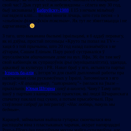
свой час? Дык гурт усё ж небезвядомы – сёлета яму 30 год,
быў заснаваны ў
Бабруйску-1988
. І 15 з нечым мільёнаў
паглядзелі кліп… Вельмі многія лічаць, што гэта песня – з
«
глыбокім філасофскім тэкстам
». Як тут не збянтэжыцца і не
адрэагаваць?
З таго, што выканана былымі ізраільцамі, я б аддаў перавагу,
як ні дзіўна, простай песеньцы «Круто ты попал на ТV» –
хаця б з той прычыны, што 20 год назад пазнаёміўся з яе
аўтарам, Сашам Еліным. Пару разоў сустракаліся ў
іерусалімскім абшчынным доме на вул. Яфа, 36; ён там меў
свой кабінецік як супрацоўнік
ірыі
(муніцыпалітэта), здаецца,
адказваў за культуру і PR. Нават браў у яго, актывіста партыі
«
Ісраэль ба-алія
», інтэрв’ю для сваёй дыпломнай работы пра
палітычныя сілы рускамоўных у Ізраілі. Запомнілася з яго
вуснаў: «
Я апазіцыянер,
“
штэрнавец
”
» (мелася на ўвазе –
прыхільнік
Юрыя Штэрна
,
олеў а-шолем
). Чаму? Таму што
ішоў у партыю з канкрэтным праектам, які людзі Шчаранскага
спачатку паклалі пад сукно, а потым прысабечылі. Пра
стаўленне
сабраў
да імігрантаў: «
Нас любяць, пакуль мы
бедныя
».
Карацей, займальная выйшла гутарка: скончылася яна
распіццём віна з пластыкавых чарачак, акурат напярэдадні
Рош-а-Шонэ (на працоўным месцы майго суразмоўцы, але