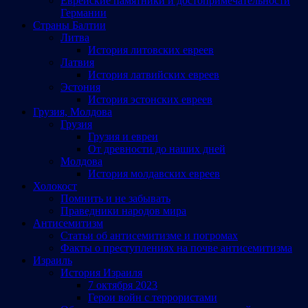
Еврейские памятники и достопримечательности
Германии
Страны Балтии
Литва
История литовских евреев
Латвия
История латвийских евреев
Эстония
История эстонских евреев
Грузия, Молдова
Грузия
Грузия и евреи
От древности до наших дней
Молдова
История молдавских евреев
Холокост
Помнить и не забывать
Праведники народов мира
Антисемитизм
Статьи об антисемитизме и погромах
Факты о преступлениях на почве антисемитизма
Израиль
История Израиля
7 октября 2023
Герои войн с террористами