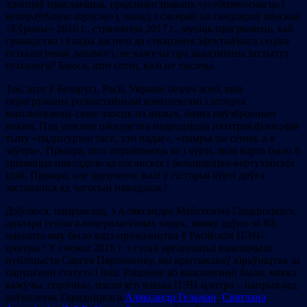
хлопцаў праславіцца, прадэманстраваць «
уседазволенасць і
неапраўданую агрэсію
»), напад з сякерай на гандляроў мінскай
«Еўропы» 2016 г., страляніна 2017 г., мусіць прагрымець, каб
грамадства і ўлады даспелі да стварэння эфектыўнага сеціва
псіхалагічнай дапамогі, не кажучы пра акадэмічны інстытут
псіхалогіі? Баюся, што сотні, калі не тысячы.
Тое, што ў Беларусі, Расіі, Украіне безліч асоб, якія
перагружаны рознастайнымі комплексамі і штодня
выплюхваюць сваю злосць на іншых, бачна няўзброеным
вокам. Пад уласнае паскудства падводзіцца няхітрая філасофія
тыпу «падштурхні таго, хто падае», «памры ты сёння, а я
заўтра». Прыкра, што пераймаюць яе і яўрэі, якім варта было б
трымацца наводдаль ад паганскіх і бальшавіцка-вертухайскіх
ідэй. Прыкра, але зразумела: калі ў гісторыі яўрэі доўга
заставаліся ад чагосьці наводдаль?
Дзіўлюся, напрыклад, з Аляксандра Майсеевіча Гарадніцкага,
доктара геолага-мінералагічных навук, якому даўно за 80:
навошта яму было віцэ-прэзідэнцтва ў Расійскім ПЭН-
цэнтры? У снежні 2016 г. з гэтай арганізацыі выключылі
публіцыста Cяргея Пархоменку, які крытыкаваў кіраўніцтва за
парушэнні статута і інш. Рашэнне аб выключэнні было, мякка
кажучы, спрэчнае, пасля яго члены ПЭН-цэнтра – напрыклад,
раўналетак Гарадніцкага
Аляксандр Гельман
,
Святлана