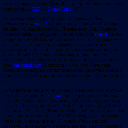
яго загаварылі ўсур’ёз
». Ці знойдзецца дно ў падзення былога
супрацоўніка «
БДГ
» і «
Радыё Рацыі
»?
«
Ёсць маса прычын, каб адчуць сябе вольным і быць
чалавечным
», –
спяваў
лідэр беларускага рок-гурта «Голая
манашка» Фёдар Жывалеўскі. Прычыны-та ёсць, жадання
часцяком няма… Парадаваў у апошнія дні хіба
зварот
Ганны
Канапацкай 10.01.2017 да самі-ведаеце-каго з патрабаваннем
скасаваць фармальна «антыдармаедскі», а па сутнасці
антыгуманны, антыканстытуцыйны і антыдзяржаўны дэкрэт
№ 3 ад 02.04.2015. Нават не сам зварот – можна было
прадбачыць, што дэкрэт у бліжэйшы час не будзе адменены,
што і
пацвердзілася
12 студзеня – а тое, што 40-гадовая
жанчынка не загрузла ў прыстасаванстве, дагэтуль не баіцца
адна ісці «супраць усіх» на месцы сваёй працы, у «палатцы №
6».
Калі азірнуцца назад, то не ўсё было звышкепска і ў мінулым
годзе. У 33-й серыі мы
згадвалі
праяданне золатавалютных
рэзерваў беларускімі ўрадоўцамі ў 2012-2015 гг.; дык вось, калі
статыстыкі не хлусяць (а хутчэй за ўсё, не хлусяць), у 2016-м
рэзервы раслі 11 месяцаў запар. Праўда, яны так і не дасягнулі
ў эквіваленце 5 млрд долараў: 4,927 мільярды – вельмі мала
для краіны з насельніцтвам 9,5 мільёнаў чалавек, дый
дзяржаўны доўг Беларусі ў разы вышэйшы. На рост рэзерваў