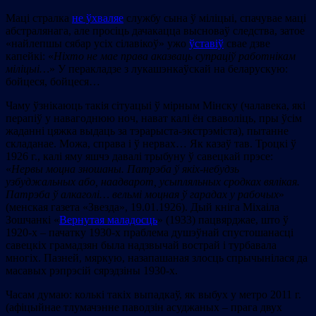
Маці стралка
не ўхваляе
службу сына ў міліцыі, спачувае маці
абстралянага, але просіць дачакацца высноваў следства, затое
«найлепшы сябар усіх сілавікоў» ужо
ўставіў
свае дзве
капейкі: «
Ніхто не мае права аказваць супраціў работнікам
міліцыі…
» У перакладзе з лукашэнкаўскай на беларускую:
бойцеся, бойцеся…
Чаму ўзнікаюць такія сітуацыі ў мірным Мінску (чалавека, які
перапіў у навагоднюю ноч, нават калі ён сваволіць, пры ўсім
жаданні цяжка выдаць за тэрарыста-экстрэміста), пытанне
складанае. Можа, справа і ў нервах… Як казаў тав. Троцкі ў
1926 г., калі яму яшчэ давалі трыбуну ў савецкай прэсе:
«
Нервы моцна зношаны. Патрэба ў якіх-небудзь
узбуджальных або, наадварот, усыпляльных сродках вялікая.
Патрэба ў алкаголі… вельмі моцная ў гарадах у рабочых
»
(менская газета «Звезда», 19.01.1926). Дый кніга Міхаіла
Зошчанкі «
Вернутая маладосць
» (1933) пацвярджае, што ў
1920-х – пачатку 1930-х праблема душэўнай спустошанасці
савецкіх грамадзян была надзвычай вострай і турбавала
многіх. Пазней, мяркую, назапашаная злосць спрычынілася да
масавых рэпрэсій сярэдзіны 1930-х.
Часам думаю: колькі такіх выпадкаў, як выбух у метро 2011 г.
(афіцыйнае тлумачэнне паводзін асуджаных – прага двух