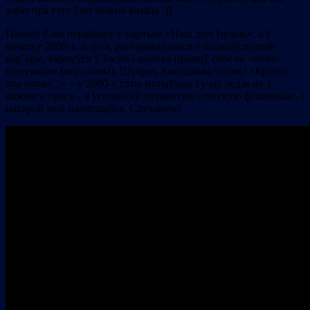
зараз пра гэта ўжо можна казаць :)).
Пазней Елін перайшоў у партыю «Наш дом Ізраіль», а ў
пачатку 2000-х, пэўна, расчараваўшыся ў блізкаўсходняй
кар’еры, вярнуўся ў Расію і нанова праявіў сябе як «
поэт-
плесенник
» (яго словы). Штораз, выпадкова чуючы «
Круто
ты попал…
» – у 2000-х гэты матыўчык гучаў ледзь не з
кожнага праса – я ўспамінаў хітраватую елінскую фізіяномію, і
настрой мой паляпшаўся. Слуханём?