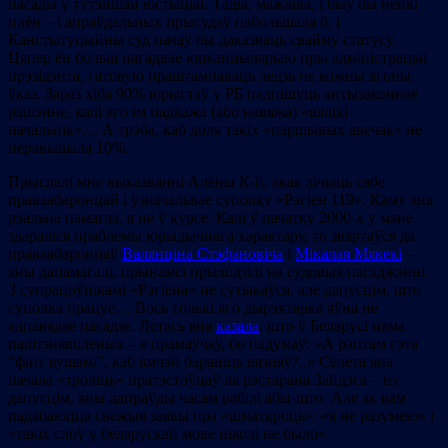
пасады ў тутэйшай юстыцыі. Тады, мажліва, і быў бы нейкі
плён – і апраўдальных прысудаў пабольшала б, і
Канстытуцыйны суд пачаў бы даказваць свайму статусу.
Цяпер ён больш нагадвае юрканцылярыю пры адміністрацыі
прэзідэнта, гатовую праштампаваць ледзь не кожны ягоны
ўказ. Зараз хіба 90% юрыстаў у РБ падпішуць антызаконнае
рашэнне, калі яго ім падкажа (або навяжа) «вялікі
начальнік»… А трэба, каб доля такіх «паршывых авечак» не
перавышала 10%.
Прыслалі мне выказванні Алёны К-й, якая лічыць сябе
праваабаронцай і ўзначальвае суполку «Рэгіён 119». Каму яна
рэальна памагла, я не ў курсе. Калі ў пачатку 2000-х у мяне
здараліся праблемы юрыдычнага характару, то звяртаўся да
праваабаронцаў
Валянціна Стэфановіча
і
Мікалая Мякекі
–
яны дапамагалі, прынамсі прыходзілі на судовыя пасяджэнні.
З супрацоўнікамі «Рэгіёна» не сутыкаўся, але дапусцім, што
суполка працуе… Вось толькі яго дырэктарка яўна не
адпавядае пасадзе. Летась яна
казала
, што ў Беларусі няма
палітзняволеных – я прамаўчаў, бо падумаў: «А раптам гэта
“фінт вушамі”, каб ямчэй бараніць вязняў?..» Сёлета яна
пачала «троліць» пратэстоўцаў ля рэстарана Зайдэса – ну
дапусцім, яны дапраўды часам рабілі абы-што. Але як вам
падабаюцца свежыя заявы пра «шматкроць»: «я не разумею» і
«такіх слоў у беларускай мове ніколі не было».