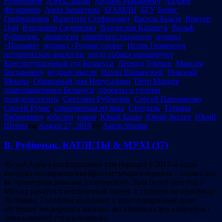
Розенблюм
,
Алесь Липай
,
Андрей Макаревич
,
Андрей
Федаренко
,
Анна Запартыко
,
БГАМЛИ
,
БГУ
,
Борис
Гребенщиков
,
Валентин Стефанович
,
Василь Быков
,
Виктор
Цой
,
Владимир Сидоренко
,
Владислав Каташук
,
Вольф
Рубинчик.
,
демагогия
,
еврейские традиции
,
журнал
«Полымя»
,
журнал «Роднае слова»
,
Игорь Герменчук
,
исторические аналогии
,
когда собаки маршируют
,
Конституционный суд Беларуси
,
Леонид Томчин
,
Максим
Богданович
,
мудрые мысли
,
Натан Щаранский
,
Николай
Мекеко
,
Общинный дом Иерусалима
,
Пётр Марцев
,
правозащитники Беларуси
,
проекты и утопии
,
псевдоэксперты
,
Светлана Рубинчик
,
Сергей Пархоменко
,
Сергей Румас
,
современная музыка
,
Стендаль
,
Татьяна
Вабищевич
,
юбилеи
,
юмор
,
Юрий Базан
,
Юрий Зиссер
,
Юрий
Штерн
on
August 27, 2018
by
Aaron Shustin
.
В. Рубінчык. КАТЛЕТЫ & МУХІ (37)
Чэсць! Адна з магістральных тэм першага ў 2017-м годзе
выпуска ненавукова-квазіфантастычнага серыяла – такая з’ява,
як празмерная рэакцыя (
overreaction
). Тым болей што год у
Мінску пачаўся з нешараговай падзеі: 1 студзеня на праспекце
Любімава 23-гадовы міліцыянт у шматпавярховым доме
абстраляў нецвярозага жыхара, які нібыта на яго накінуўся, і
цяжка параніў гэтага чалавека.