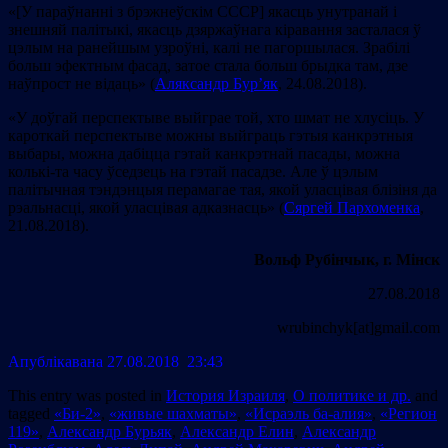
«[У параўнанні з брэжнеўскім СССР] якасць унутранай і
знешняй палітыкі, якасць дзяржаўнага кіравання засталася ў
цэлым на ранейшым узроўні, калі не пагоршылася. Зрабілі
больш эфектным фасад, затое стала больш брыдка там, дзе
наўпрост не відаць» (
Аляксандр Бур’як
, 24.08.2018).
«У доўгай перспектыве выйграе той, хто шмат не хлусіць. У
кароткай перспектыве можны выйграць гэтыя канкрэтныя
выбары, можна дабіцца гэтай канкрэтнай пасады, можна
колькі-та часу ўседзець на гэтай пасадзе. Але ў цэлым
палітычная тэндэнцыя перамагае тая, якой уласцівая блізіня да
рэальнасці, якой уласцівая адказнасць» (
Сяргей Пархоменка
,
21.08.2018).
Вольф Рубінчык, г. Мінск
27.08.2018
wrubinchyk[at]gmail.com
Апублiкавана 27.08.2018 23:43
This entry was posted in
История Израиля
,
О политике и др.
and
tagged
«Би-2»
,
«живые шахматы»
,
«Исраэль ба-алия»
,
«Регион
119»
,
Александр Бурьяк
,
Александр Елин
,
Александр