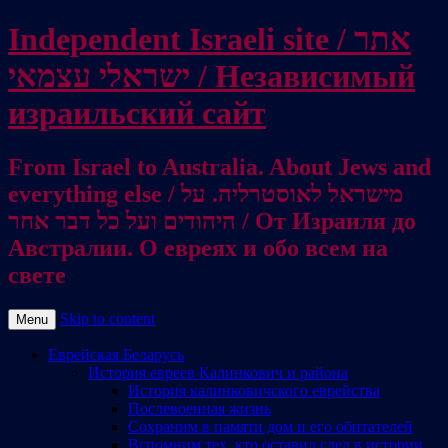
Independent Israeli site / אתר
ישראלי עצמאי / Независимый
израильский сайт
From Israel to Australia. About Jews and
everything else / מישראל לאוסטרליה. על
היהודים ועל כל דבר אחר / От Израиля до
Австралии. О евреях и обо всем на
свете
Skip to content
Menu
Еврейская Беларусь
История евреев Калинкович и района
История калинковичского еврейства
Послевоенная жизнь
Сохраним в памяти дом и его обитателей
Вспомним тех, кто оставил след в истории