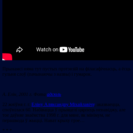
Прынамсі няма тут пустых прэтэнзій на філасафічнасць, а ёсць
гульня слоў (пачынаючы з назвы) і гумарок.
А. Елін, 2001 г. Фота
адсюль
.
22 жніўня г. г.
Еліну Аляксандру Міхайлавічу
, аказваецца,
споўнілася 60. Набівацца ў прыяцелі цярпець ненавіджу, але
тое даўняе знаёмства 1998 г. для мяне, як мінімум, не
перашкода ў жыцці. Нават крыху грэе…
* * *