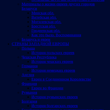
Материалы о жизни евреев других городов
Беларуси
Минская обл.
Витебская обл.
Могилевская обл.
Брестская обл.
Гродненская обл.
Как это было. Воспоминания
Беларусь и евреи
СТРАНЫ ЗАПАДНОЙ ЕВРОПЫ
Польша
История польских евреев
Чешская Республика
История чешских евреев
Германия
История немецких евреев
Англия
Евреи в Соединенном Королевстве
Франция
Евреи во Франции
Румыния
История румынских евреев
Болгария
История болгарских евреев