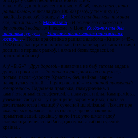
& Шура ў сваёй песні нешта новае? Не-а;
максімабагдановіцкая сентэнцыя, маўляў, «
няма таго, што
раньш было
», мільгала ўжо 100500 разоў, у тым ліку і ў
расійскіх рокераў. З ходу, у
БГ
: «
Когда ты был мал, ты знал
всё, что знал…
» У
Макарэвіча
: «
И жизнь его похожа на
фруктовый кефир…
» І, вядома, у Цоя: «
Когда-то ты был
битником, уу-уу…
», «
Раньше в твоих глазах отражались
костры…
» Песня пра бітніка з ранняга альбома «Кино» («45»,
1982) падабаецца мне найбольш, бо яна шчырая і канкрэтная, і
досціпы з першых радкоў, і няма ні безвыходнасці, ні
просталінейнасці.
А ў «Бі-2»? «
Д
руг дорогой
» відавочна не быў гатовы аддаць
душу за рок-н-рол – ён «
п
ил и курил, зажигал и
тусил
», а
потым, пасля «ўзросту Хрыста», бач, нейкая «мара»
павярнулася спінай… І цяпер жыццё – «
сплошной проклятый
компром
исс
». Пададзена прыгожа, гламурненька, з
камп’ютарнымі спецэфектамі, а падмурак гнілы. Кампраміс як
узаемныя саступкі – у прынцыпе, зброя моцных, плата за
джэнтльменства і жыццё ў сучаснай цывілізацыі. Лямант пра
«
кляты кампраміс
» – па сутнасці, чарговы заклік да
прымітывізацыі, архаікі, у якую і так ужо шмат гадоў
скочваецца няшчасная Расія, цягнучы за сабою суседнія
краіны…
Скажаце: як песня не спадабалася, навошта ёй ахвяраваць