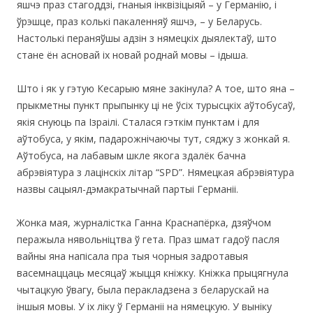
яшчэ праз стагоддзі, гнаныя інквізіцыяй – у Германію, і
ўрэшце, праз колькі пакаленняў яшчэ, – у Беларусь.
Настолькі пераняўшы адзін з нямецкіх дыялектаў, што
стане ён асновай іх новай роднай мовы – ідыша.
Што і як у гэтую Кесарыю мяне закінула? А тое, што яна –
прыкметны пункт прыпынку ці не ўсіх турысцкіх аўтобусаў,
якія снуюць па Ізраілі. Сталася гэткім пунктам і для
аўтобуса, у якім, падарожнічаючы тут, сяджу з жонкай я.
Аўтобуса, на лабавым шкле якога здалёк бачна
абрэвіятура з лацінскіх літар “SPD”. Нямецкая абрэвіятура
назвы сацыял-дэмакратычнай партыі Германіі.
Жонка мая, журналістка Ганна Краснапёрка, дзяўчом
перажыла нявольніцтва ў гета. Праз шмат гадоў пасля
вайны яна напісала пра тыя чорныя задротавыя
васемнаццаць месяцаў жыцця кніжку. Кніжка прыцягнула
чытацкую ўвагу, была перакладзена з беларускай на
іншыя мовы. У іх ліку ў Германіі на нямецкую. У выніку