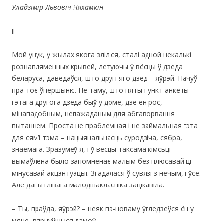
Уладзімір Львовіч Няхамкін
І
Мой унук, у жылах якога зліліся, сталі адной некалькі
рознапляменных крывей, летуючы ў вёсцы ў дзеда
беларуса, даведаўся, што другі яго дзед – яўрэй. Пачуў
пра тое ўпершыню. Не таму, што пяты пункт анкеты
гэтага другога дзеда быў у доме, дзе ён рос,
мінападобным, непажаданым для абгаворвання
пытаннем. Проста не праблемная і не займальная гэта
для сям’і тэма – нацыянальнасць суродзіча, сябра,
знаёмага. Зразумеў я, і ў вёсцы таксама кімсьці
вымаўлена было запомненае малым без плюсавай ці
мінусавай акцэнтуацыі. Згадалася ў сувязі з нечым, і ўсё.
Але дапытлівага малодшакласніка зацікавіла.
– Ты, праўда, яўрэй? – неяк па-новаму ўгледзеўся ён у
мяне, вярнуўшыся дамоў.