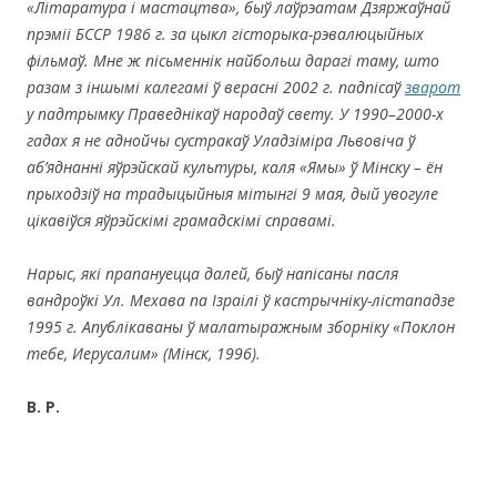
«Літаратура і мастацтва», быў лаўрэатам Дзяржаўнай
прэміі БССР 1986 г. за цыкл гісторыка-рэвалюцыйных
фільмаў. Мне ж пісьменнік найбольш дарагі таму, што
разам з іншымі калегамі ў верасні 2002 г. падпісаў
зварот
у падтрымку Праведнікаў народаў свету. У 1990–2000-х
гадах я не аднойчы сустракаў Уладзіміра Львовіча ў
аб’яднанні яўрэйскай культуры, каля «Ямы» ў Мінску – ён
прыходзіў на традыцыйныя мітынгі 9 мая, дый увогуле
цікавіўся яўрэйскімі грамадскімі справамі.
Нарыс, які прапануецца далей, быў напісаны пасля
вандроўкі Ул. Мехава па Ізраілі ў кастрычніку-лістападзе
1995 г. Апублікаваны ў малатыражным зборніку «Поклон
тебе, Иерусалим» (Мінск, 1996).
В. Р.