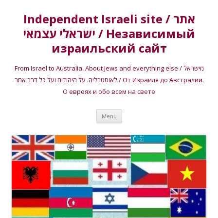
Independent Israeli site / אתר
ישראלי עצמאי / Независимый
израильский сайт
From Israel to Australia. About Jews and everything else / מישראל
לאוסטרליה. על היהודים ועל כל דבר אחר / От Израиля до Австралии.
О евреях и обо всем на свете
Skip
Menu
to
content