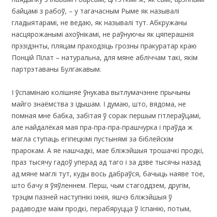
байцамі з рабоў, – у тагачасным Рыме як называлі
гладыятарамі, не ведаю, як называлі тут. Абкружаны
насцярожанымі ахоўнікамі, не раўнуючы як цяперашнія
прэзідэнты, пляцам праходзіць грозны пракуратар краю
Понцій Пілат – натуральна, для мяне абліччам такі, якім
партрэтаваны Булгакавым.
І ўспамінаю колішняе ўнукава вытлумачэнне прычыны
майго знаёмства з ідышам. І думаю, што, вядома, не
помная мне бабка, забітая ў сорак першым гітлераўцамі,
але найдалёкая мая пра-пра-пра-прашчурка і праўда ж
магла ступаць егіпецкімі пустынямі за біблейскім
прарокам. А яе нашчадкі, мае бліжэйшыя трошачкі продкі,
праз тысячу гадоў уперад ад таго і за дзве тысячы назад
ад мяне маглі тут, куды вось дабраўся, бачыць наяве тое,
што бачу я ўяўленнем. Перш, чым стагоддзем, другім,
трэцім пазней наступнікі іхнія, яшчэ бліжэйшыя ў
радаводзе маім продкі, перабяруцца ў Іспанію, потым,