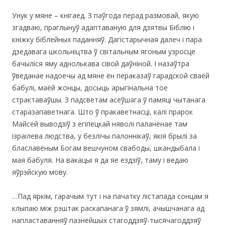
Унук у мяне – кнігаед. З паўгода перад размовай, якую
згадваю, праглынуў адаптаваную для дзятвы Біблію і
кніжку біблейных паданняў. Дагістарычная далеч і пара
дзедавага школьніцтва ў світальным ягоным узросце
бачыліся яму аднолькава сівой даўніной. І назаўтра
ўведанае надоечы ад мяне ён пераказаў гарадской сваёй
бабулі, маёй жонцы, досыць арыгінальна тое
страктаваўшы. З падсветам асеўшага ў памяці чытанага
старазапаветнага. Што ў пракаветнасці, калі прарок
Майсей выводзіў з егіпецкай няволі паланёнае там
ізраілева людства, у безлічы палоннікаў, якія брылі за
блаславёным Богам вешчуном свабоды, шкандыбала і
мая бабуля. На вакацыі я да яе ездзіў, таму і ведаю
яўрэйскую мову.
…Пад яркім, гарачым тут і на пачатку лістапада сонцам я
клыпаю між рэштак раскапанага ў зямлі, ачышчанага ад
напластаванняў пазнейшых стагоддзяў-тысячагоддзяў