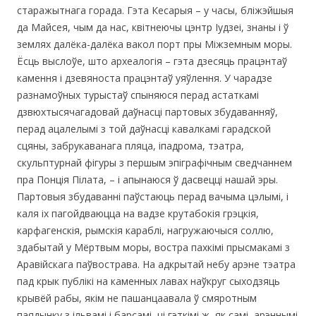
старажытнага горада. Гэта Кесарыя – у часы, бліжэйшыя
да Майсея, чым да нас, квітнеючы цэнтр Іудзеі, знаны і ў
землях далёка-далёка вакол порт пры Міжземным моры.
Ёсць выслоўе, што археалогія – гэта дзесяць працэнтаў
камення і дзевяноста працэнтаў уяўлення. У чарадзе
разнамоўных турыстаў спыняюся перад астаткамі
дзвюхтысячагадовай даўнасці партовых збудаванняў,
перад ацалелымі з той даўнасці кавалкамі гарадской
сцяны, забрукаванага пляца, іпадрома, тэатра,
скульптурнай фігуры з першым эпіграфічным сведчаннем
пра Понція Пілата, – і апынаюся ў дасвецці нашай эры.
Партовыя збудаванні паўстаюць перад вачыма цэлымі, і
каля іх пагойдваюцца на вадзе крутабокія грэцкія,
карфагенскія, рымскія караблі, нагружаючыся соллю,
здабытай у Мёртвым моры, востра пахкімі прысмакамі з
Аравійскага паўвострава. На адкрытай небу арэне тэатра
пад крык публікі на каменных лавах наўкруг сыходзяць
крывёй рабы, якім не пашанцаавала ў смяротным
паядынку з ільвамі і барсамі, ці гэткімі ж, як самі, арэннымі