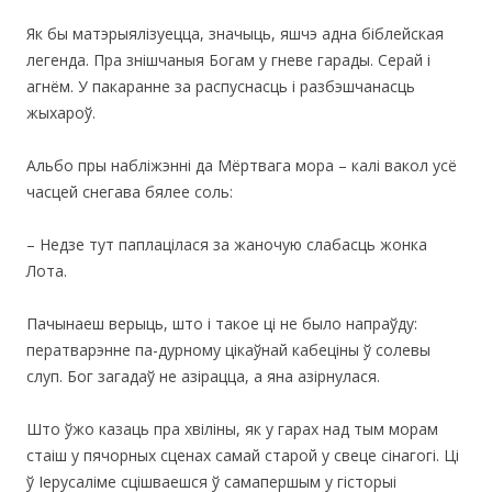
Як бы матэрыялізуецца, значыць, яшчэ адна біблейская
легенда. Пра знішчаныя Богам у гневе гарады. Серай і
агнём. У пакаранне за распуснасць і разбэшчанасць
жыхароў.
Альбо пры набліжэнні да Мёртвага мора – калі вакол усё
часцей снегава бялее соль:
– Недзе тут паплацілася за жаночую слабасць жонка
Лота.
Пачынаеш верыць, што і такое ці не было напраўду:
ператварэнне па-дурному цікаўнай кабеціны ў солевы
слуп. Бог загадаў не азірацца, а яна азірнулася.
Што ўжо казаць пра хвіліны, як у гарах над тым морам
стаіш у пячорных сценах самай старой у свеце сінагогі. Ці
ў Іерусаліме сцішваешся ў самапершым у гісторыі