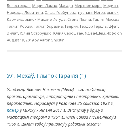
Белостоцкая
,
Мария Ламах
,
Масада
,
Мертвое море
,
Модиин
,
Надежда Левитина
,
Ольга Горбунова
,
пустыня Негев
,
рынок
Кармель
,
рынок Махане Иегуда
,
Стена Плача
,
Таглит Москва
,
Таглит Россия
,
Таглит Украина
,
Тверия
,
Теодор Герцль
,
Цфат
,
Эйлат
,
Юлия Остроушко
,
Юлия Сероштан
,
Яд ва-Шем
,
Яффо
on
August 19, 2019
by
Aaron Shustin
.
Ул. Мехаў. Глыток Ізраіля (1)
Уладзімір Львовіч Няхамкін (Мехаў – яго псеўданім) –
празаік, драматург, літаратурны і тэатральны крытык,
перакладчык. Нарадзіўся ў Рагачове 25 сакавіка 1928 г.,
памёр
у Мінску 7 ліпеня 2017 г. Выступаў у друку з
мастацкімі творамі з 1951 г., член Саюза пісьменнікаў з
1960 г. Шмат гадоў працаваў у рэдакцыі газеты