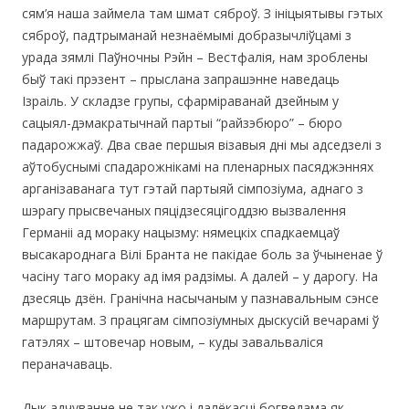
сям’я наша займела там шмат сяброў. З ініцыятывы гэтых
сяброў, падтрыманай незнаёмымі добразычліўцамі з
урада зямлі Паўночны Рэйн – Вестфалія, нам зроблены
быў такі прэзент – прыслана запрашэнне наведаць
Ізраіль. У складзе групы, сфарміраванай дзейным у
сацыял-дэмакратычнай партыі “райзэбюро” – бюро
падарожжаў. Два свае першыя візавыя дні мы адседзелі з
аўтобуснымі спадарожнікамі на пленарных пасяджэннях
арганізаванага тут гэтай партыяй сімпозіума, аднаго з
шэрагу прысвечаных пяцідзесяцігоддзю вызвалення
Германіі ад мораку нацызму: нямецкіх спадкаемцаў
высакароднага Вілі Бранта не пакідае боль за ўчыненае ў
часіну таго мораку ад імя радзімы. А далей – у дарогу. На
дзесяць дзён. Гранічна насычаным у пазнавальным сэнсе
маршрутам. З працягам сімпозіумных дыскусій вечарамі ў
гатэлях – штовечар новым, – куды завальваліся
пераначаваць.
Дык адчуванне не так ужо і далёкасці богведама як