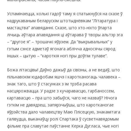
Успамінаецца, колькі гадоў таму я спатыкнуўся на сказе ў
надрукаваным беларускім штотыднёвікам “Літаратура і
мастацтва” апавяданні. Сказе, што хто-ніхто ўпарта
лічыць аўтара апавядання ці аўтарава ў творы альтэр эга
– “другое я” – трошачкі яўрэем. Да “выкрывальных” у
гэтым сэнсе адметаў ягонага аблічча адносячы сярод
іншых – цытую – “кароткія ногі пры доўгім тулаве”.
Божа літасцівы! Даўно дажыў да сівізны, а не ведаў, што
пільнавокім юдафобам яшчэ і каротканогаць чалавека –
знак таго, што ў стасунках з ім трэба расава
насцярожвацца. У радзе з кучаравасцю, гарбаноссем,
картавасцю – пра што забыўся, чаго не назваў? Нічога
гэткім не давядзеш, запярэчыўшы, што каротканогае
яўрэйства дало чалавецтву Маю Плісецкую, знакамітага
галівудца, выканаўцу ролі Спартака ў сусветнавядомым
фільме пра славутае паўстанне Керка Дугласа, чые ногі