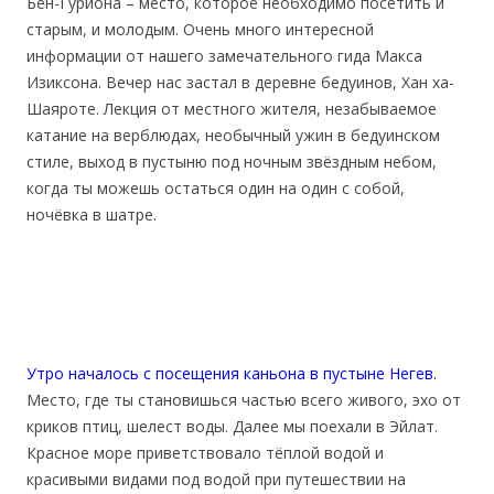
Бен-Гуриона – место, которое необходимо посетить и
старым, и молодым. Очень много интересной
информации от нашего замечательного гида Макса
Изиксона. Вечер нас застал в деревне бедуинов, Хан ха-
Шаяроте. Лекция от местного жителя, незабываемое
катание на верблюдах, необычный ужин в бедуинском
стиле, выход в пустыню под ночным звёздным небом,
когда ты можешь остаться один на один с собой,
ночёвка в шатре.
Утро началось с посещения каньона в пустыне Негев.
Место, где ты становишься частью всего живого, эхо от
криков птиц, шелест воды. Далее мы поехали в Эйлат.
Красное море приветствовало тёплой водой и
красивыми видами под водой при путешествии на