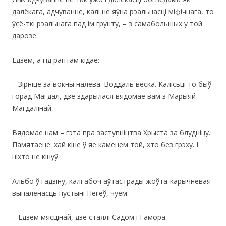
далёкага, адчуванне, калі не яўна рэальнасці міфічнага, то
ўсё-ткі рэальнага пад ім грунту, – з самабольшых у той
дарозе.
Едзем, а гід раптам кідае:
– Зірніце за вокны налева. Воддаль вёска. Калісьці то быў
горад Магдал, дзе здарылася вядомае вам з Марыяй
Магдалінай.
Вядомае нам – гэта пра заступніцтва Хрыста за блудніцу.
Памятаеце: хай кіне ў яе каменем той, хто без грэху. І
ніхто не кінуў.
Альбо ў гадзіну, калі абоч аўтастрады жоўта-карычневая
выпаленасць пустыні Негеў, чуем:
– Едзем мясцінай, дзе стаялі Садом і Гамора.