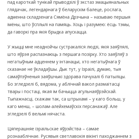
пад кароткай тунікай прыводзілі ў экстаз эмацыянальных
глядачак, легендарнага ў беларускім балеце, рослага,
адменна складзенага Сямёна Дрэчына – называю першыя
імёны, што ўсплылі на памяць. Хоць і разумею: ёсць тэмы,
да гаворкі пра якія брыдка апускацца.
У жыцці мне неаднойчы сустракаліся людзі, якія заяўлялі,
што яўрэя распазнаюць з першага позірку. Хто заяўляў з
негатыўным адценнем у інтанацыі, хто негатыўнага ў
сказанае не ўкладаўшы. Дык тут, у Ізраілі, думаю, тыя
самаўпэўненыя заяўшчыкі здорава пачухалі б патыліцы.
Бо згледзелі б, вядома, у аблічнай вакол размаітасці
твары і постаці, якая ім бачыцца агульнаяўрэйскай.
Тыпажнасці, скажам так, са штрыхамі – у каго больш, у
каго менш, – шолам-алейхемаўскіх персанажаў. Але
згледзелі б вельмі нячаста.
Цяперашняе ізраільскае яўрэйства – самае
рознааблічнае. Русявыя светлавокія вікінгі паходжаннем з