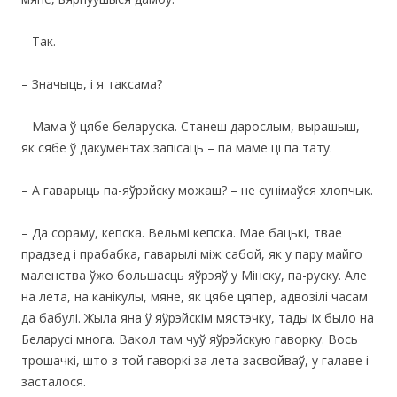
– Так.
– Значыць, і я таксама?
– Мама ў цябе беларуска. Станеш дарослым, вырашыш,
як сябе ў дакументах запісаць – па маме ці па тату.
– А гаварыць па-яўрэйску можаш? – не сунімаўся хлопчык.
– Да сораму, кепска. Вельмі кепска. Мае бацькі, твае
прадзед і прабабка, гаварылі між сабой, як у пару майго
маленства ўжо большасць яўрэяў у Мінску, па-руску. Але
на лета, на канікулы, мяне, як цябе цяпер, адвозілі часам
да бабулі. Жыла яна ў яўрэйскім мястэчку, тады іх было на
Беларусі многа. Вакол там чуў яўрэйскую гаворку. Вось
трошачкі, што з той гаворкі за лета засвойваў, у галаве і
засталося.