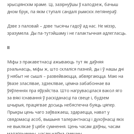
хрысціянскім храме. Ці, зазірнуўшы ў калодзеж, бачыш
дном брук, па якім ступалі сандалі рымскіх легіянераў.
Дзве з паловай – дзве тысячы гадоў ад нас. Не мізэр,
зразумела. Ды па-тутэйшаму і не галактычная адлегласць.
II
Міфы з пракаветнасці ажываюць тут як даўняя
рэальнасць, міфы ж, што склаліся пазней, ды і ў нашы дні
ў нябыт не сышлі – развейваюцца, абвяргаюцца. Маю на
ўвазе зласлівае, здзеклівае, цёмна-забабоннае ва
ўяўленнях пра яўрэйства. Што нагрувасцілася вакол яго
за вякі існавання ў раскіданасці па свеце і, будзем
шчырыя, працягвае досыць небяспечна буяць цяпер.
Прыкры цень чаго заўважаеш, здараецца, нават у
свядомасці асоб, вышыня талерантнасці і духоўнасці якіх
не выклікае ў цябе сумнення. Цень часам дзіўны, часам
малапрыемны, часам наіўна-смешны.