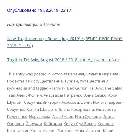
Опубликовано 19.08.2019 22:17
Еще публикации о Таглите
:
New Taglit meetings (June – July 2019) / (פגישות חדשות בתגלית
(יוני – יולי 2019
Taglit in Tel Aviv, August 2018 / תגלית בתל אביב, אוגוסט 2018
This entry was posted in
История Израиля
,
Отдых в Израиле
,
Проекты и их осуществление
,
Туризм, путешествия и
кулинария
and tagged
«Таглит»
,
Ben Gurion
,
Tel Aviv
,
The Salad
Trail
,
Алекс Фолгин
,
Анастасия Петренко
,
Анна Семко
,
Арон
Шустин.
,
бедуины
,
Виктория Асоскова
,
Денис Ничога
,
деревня
бедуинов Хан ха-Шаяроте
,
Елена Косарихина
,
Елизавета
Пулупенко
,
Иерусалим
,
Илья Емаев
,
Инга Суркова
,
Ирина
Озерова
,
Йерухам
,
Кейсария
,
Кибуц Сде-Бокер
,
Кинерет
,
Константин Ходос
,
Ксения Банкова
,
Макс Изиксон
,
Мария