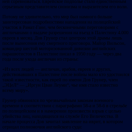
ней соревноваться. Еврейское подполье стало единственным
серьезным представителем сионизма и выразителем его воли.
Потому не удивительно, что мир был намного больше
заинтересован подробностями нападения на полицейский
участок в Рамат-Гане, чем бесконечными переговорами с
англичанами о выдаче разрешения на въезд в Палестину 4.000
евреев в месяц. Дов Грунер стал центром этой драмы лишь
после вынесения ему смертного приговора. Майор Вильсон,
командир шестой моторизованной дивизии английских
парашютистов в Палестине писал в 1950 году — через два
года после ухода англичан из страны:
«Из всех людей — англичан, арабов, евреев и других,
действовавших в Палестине после войны мало кто удостоился
такой известности, как еврей по имени Дов Грунер, член
„ЭЦеЛ“ — „Иргун Цваи Леуми“, чье имя стало известно
всему миру».
Грунер обвинялся по чрезвычайным законам военного
времени в соответствии с параграфами 58-а и 58-б в стрельбе
по полицейским и в намерении произвести взрыв с целью
убийства лиц, находящихся на службе Его Величества. В
начале процесса Дов зачитал заявление на иврит, в котором
отрицал полномочия английского суда: