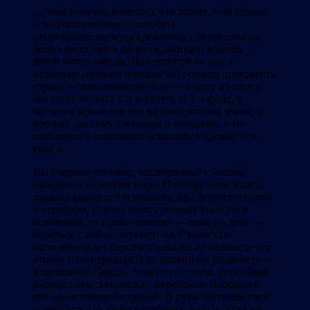
— Вам отлично известно, что захват этой страны
и закрытие ее ворот, подобны
непрекращающемуся кровавому покушению на
жизнь миллионов мужчин, женщин и детей —
детей моего народа. Но несмотря на это, а
возможно, именно поэтому вы решили превратить
страну в свою военную базу — в одну из своих
многочисленных баз и отнять ее у народа, у
которого кроме нее нет на свете клочка земли, и
которая дана ему Господом и историей, и из
поколения в поколение освящалась кровью его
сынов.
Вы попрали договор, заключенный с нашим
народом и народами мира. Поэтому ваша власть
лишена законного основания, она держится силой
и террором. А если власть лишена законного
основания, то право граждан — даже их долг —
бороться с ней и свергнуть ее. Еврейская
молодежь будет бороться пока вы не покинете эту
страну и не передадите ее законному владельцу —
Еврейскому Народу. Знайте: нет силы, способной
расторгнуть связь между Еврейским Народом и
его единственной страной. И рука, пытающегося
совершить это, будет отрублена, и проклятие на