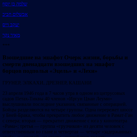
שלמה בן יוסף
אבשלום חביב
יעקב וייס
מאיר נקר
***
Взошедшие на эшафот Очерк жизни, борьбы и
смерти двенадцати взошедших на эшафот
борцов подполья «Эцель» и «Лехи»
ГРУНЕР, ЭЛКАХИ, ДРЕЗНЕР, КАШАНИ
23 апреля 1946 года в 7 часов утра в одном из цитрусовых
садов Петах-Тиквы 40 членов «Иргун Цваи Леуми»
выслушивали последние указания, связанные с операцией.
Бойцы разделяются на четыре группы. Одна перережет шоссе
у Бней-Брака, чтобы прекратить любое движение в Рамат-Ган
с севера; вторая — прекратит движение с юга у кинотеатра
«Рама»; третья — группа «грузчиков» из десяти человек с
ответственным во главе и четвертая — четыре «задержанных