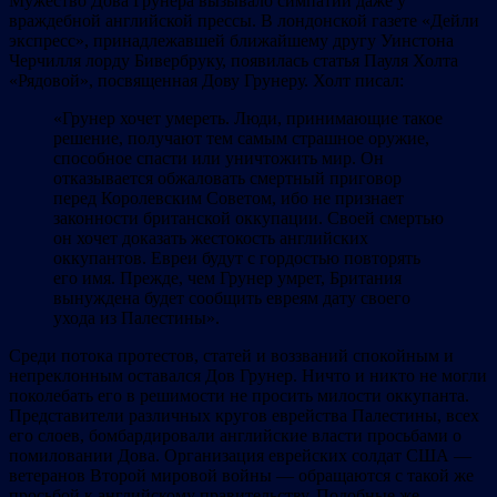
Мужество Дова Грунера вызывало симпатии даже у
враждебной английской прессы. В лондонской газете «Дейли
экспресс», принадлежавшей ближайшему другу Уинстона
Черчилля лорду Бивербруку, появилась статья Пауля Холта
«Рядовой», посвященная Дову Грунеру. Холт писал:
«Грунер хочет умереть. Люди, принимающие такое
решение, получают тем самым страшное оружие,
способное спасти или уничтожить мир. Он
отказывается обжаловать смертный приговор
перед Королевским Советом, ибо не признает
законности британской оккупации. Своей смертью
он хочет доказать жестокость английских
оккупантов. Евреи будут с гордостью повторять
его имя. Прежде, чем Грунер умрет, Британия
вынуждена будет сообщить евреям дату своего
ухода из Палестины».
Среди потока протестов, статей и воззваний спокойным и
непреклонным оставался Дов Грунер. Ничто и никто не могли
поколебать его в решимости не просить милости оккупанта.
Представители различных кругов еврейства Палестины, всех
его слоев, бомбардировали английские власти просьбами о
помиловании Дова. Организация еврейских солдат США —
ветеранов Второй мировой войны — обращаются с такой же
просьбой к английскому правительству. Подобные же