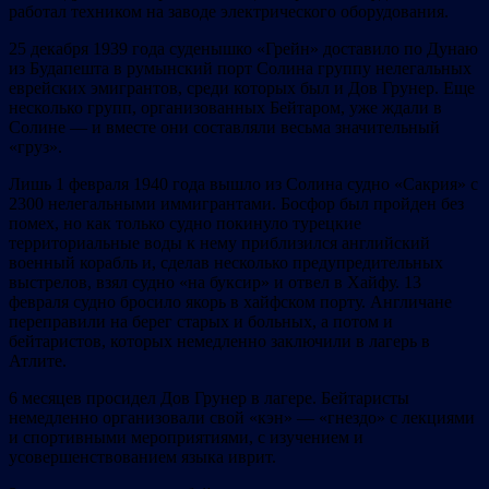
работал техником на заводе электрического оборудования.
25 декабря 1939 года суденышко «Грейн» доставило по Дунаю
из Будапешта в румынский порт Солина группу нелегальных
еврейских эмигрантов, среди которых был и Дов Грунер. Еще
несколько групп, организованных Бейтаром, уже ждали в
Солине — и вместе они составляли весьма значительный
«груз».
Лишь 1 февраля 1940 года вышло из Солина судно «Сакрия» с
2300 нелегальными иммигрантами. Босфор был пройден без
помех, но как только судно покинуло турецкие
территориальные воды к нему приблизился английский
военный корабль и, сделав несколько предупредительных
выстрелов, взял судно «на буксир» и отвел в Хайфу. 13
февраля судно бросило якорь в хайфском порту. Англичане
переправили на берег старых и больных, а потом и
бейтаристов, которых немедленно заключили в лагерь в
Атлите.
6 месяцев просидел Дов Грунер в лагере. Бейтаристы
немедленно организовали свой «кэн» — «гнездо» с лекциями
и спортивными мероприятиями, с изучением и
усовершенствованием языка иврит.