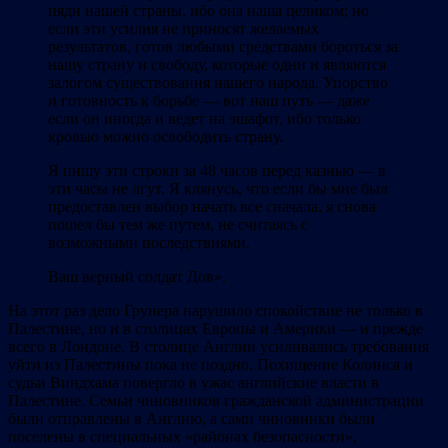
пяди нашей страны, ибо она наша целиком; но
если эти усилия не приносят желаемых
результатов, готов любыми средствами бороться за
нашу страну и свободу, которые одни и являются
залогом существования нашего народа. Упорство
и готовность к борьбе — вот наш путь — даже
если он иногда и ведет на эшафот, ибо только
кровью можно освободить страну.
Я пишу эти строки за 48 часов перед казнью — в
эти часы не лгут. Я клянусь, что если бы мне был
предоставлен выбор начать все сначала, я снова
пошел бы тем же путем, не считаясь с
возможными последствиями.
Ваш верный солдат Дов».
На этот раз дело Грунера нарушило спокойствие не только в
Палестине, но и в столицах Европы и Америки — и прежде
всего в Лондоне. В столице Англии усиливались требования
уйти из Палестины пока не поздно. Похищение Колинса и
судьи Виндхама повергло в ужас английские власти в
Палестине. Семьи чиновников гражданской администрации
были отправлены в Англию, а сами чиновники были
поселены в специальных «районах безопасности»,