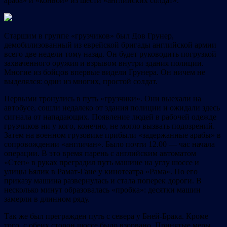
араба» и «конвой» из шести «английских солдат».
Старшим в группе «грузчиков» был Дов Грунер,
демобилизованный из еврейской бригады английской армии
всего две недели тому назад. Он будет руководить погрузкой
захваченного оружия и взрывом внутри здания полиции.
Многие из бойцов впервые видели Грунера. Он ничем не
выделялся: один из многих, простой солдат.
Первыми тронулись в путь «грузчики». Они выехали на
автобусе, сошли недалеко от здания полиции и ожидали здесь
сигнала от нападающих. Появление людей в рабочей одежде
грузчиков ни у кого, конечно, не могло вызвать подозрений.
Затем на военном грузовике прибыли «задержанные арабы» в
сопровождении «англичан». Было почти 12.00 — час начала
операции. В это время парень с английским автоматом
«Стен» в руках преградил путь машине на углу шоссе и
улицы Бялик в Рамат-Гане у кинотеатра «Рама». По его
приказу машина развернулась и стала поперек дороги. В
несколько минут образовалась «пробка»: десятки машин
замерли в длинном ряду.
Так же был прегражден путь с севера у Бней-Брака. Кроме
того, с обеих сторон шоссе было взорвано. Принятые меры