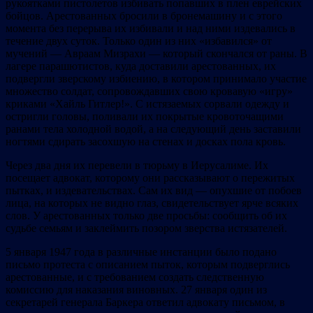
рукоятками пистолетов избивать попавших в плен еврейских
бойцов. Арестованных бросили в бронемашину и с этого
момента без перерыва их избивали и над ними издевались в
течение двух суток. Только один из них «избавился» от
мучений — Авраам Мизрахи — который скончался от раны. В
лагере парашютистов, куда доставили арестованных, их
подвергли зверскому избиению, в котором принимало участие
множество солдат, сопровождавших свою кровавую «игру»
криками «Хайль Гитлер!». С истязаемых сорвали одежду и
остригли головы, поливали их покрытые кровоточащими
ранами тела холодной водой, а на следующий день заставили
ногтями сдирать засохшую на стенах и досках пола кровь.
Через два дня их перевели в тюрьму в Иерусалиме. Их
посещает адвокат, которому они рассказывают о пережитых
пытках, и издевательствах. Сам их вид — опухшие от побоев
лица, на которых не видно глаз, свидетельствует ярче всяких
слов. У арестованных только две просьбы: сообщить об их
судьбе семьям и заклеймить позором зверства истязателей.
5 января 1947 года в различные инстанции было подано
письмо протеста с описанием пыток, которым подверглись
арестованные, и с требованием создать следственную
комиссию для наказания виновных. 27 января один из
секретарей генерала Баркера ответил адвокату письмом, в