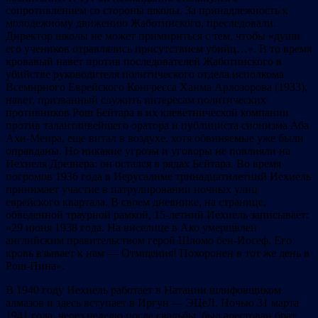
сопротивлением со стороны школы. За принадлежность к
молодежному движению Жаботинского, преследовали.
Директор школы не может примириться с тем, чтобы «души
его учеников отравлялись присутствием убийц…». В то время
кровавый навет против последователей Жаботинского в
убийстве руководителя политического отдела исполкома
Всемирного Еврейского Конгресса Хаима Арлозорова (1933),
навет, призванный служить интересам политических
противников Рош Бейтара в их клеветнической компании
против талантливейшего оратора и публициста сионизма Аба
Ахи-Меира, еще витал в воздухе, хотя обвиняемые уже были
оправданы. Но никакие угрозы и уговоры не повлияли на
Иехиеля Дрезнера: он остался в рядах Бейтара. Во время
погромов 1936 года в Иерусалиме тринадцатилетний Иехиель
принимает участие в патрулировании ночных улиц
еврейского квартала. В своем дневнике, на странице,
обведенной траурной рамкой, 15-летний Иехиель записывает:
«29 июня 1938 года. На виселице в Ако умерщвлен
английским правительством герой Шломо бен-Иосеф. Его
кровь взывает к нам — Отмщения! Похоронен в тот же день в
Рош-Пина».
В 1940 году Иехиель работает в Натании шлифовщиком
алмазов и здесь вступает в Иргун — ЭЦеЛ. Ночью 31 марта
1941 года, через неделю после свадьбы, был арестован брат