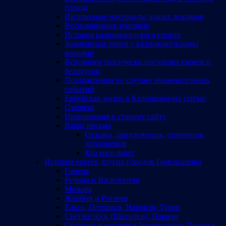
города
Интересные материалы наших земляков
Воспоминания земляков
История калинковичского спорта
Знаменитые евреи с калинковичскими
корнями
Вспомним трагически погибших евреев и
белорусов
Поздравления по случаю знаменательных
событий
Еврейская жизнь в Калинковичах сейчас
Озаричи
Информация к старому сайту
Ваши письма
Отзывы, предложения, уточнения,
дополнения
Кто кого ищет
История евреев других городов Гомельщины
Гомель
Речица и Василевичи
Мозырь
Жлобин и Рогачев
Ельск, Петриков, Наровля, Туров
Светлогорск (Шатилки), Паричи
Остальные местечки белорусского Полесья