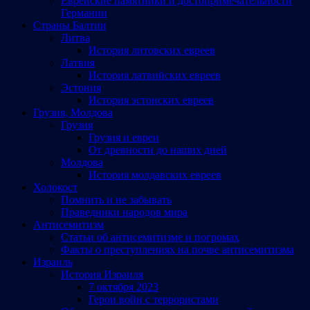
Еврейские памятники и достопримечательности
Германии
Страны Балтии
Литва
История литовских евреев
Латвия
История латвийских евреев
Эстония
История эстонских евреев
Грузия, Молдова
Грузия
Грузия и евреи
От древности до наших дней
Молдова
История молдавских евреев
Холокост
Помнить и не забывать
Праведники народов мира
Антисемитизм
Статьи об антисемитизме и погромах
Факты о преступлениях на почве антисемитизма
Израиль
История Израиля
7 октября 2023
Герои войн с террористами