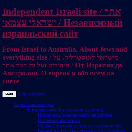
Independent Israeli site / אתר
ישראלי עצמאי / Независимый
израильский сайт
From Israel to Australia. About Jews and
everything else / מישראל לאוסטרליה. על
היהודים ועל כל דבר אחר / От Израиля до
Австралии. О евреях и обо всем на
свете
Skip to content
Menu
Еврейская Беларусь
История евреев Калинкович и района
История калинковичского еврейства
Послевоенная жизнь
Сохраним в памяти дом и его обитателей
Вспомним тех, кто оставил след в истории