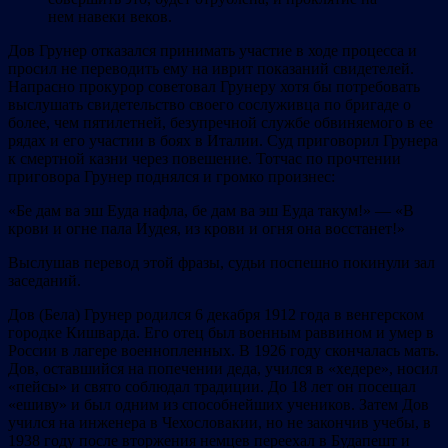
нем навеки веков.
Дов Грунер отказался принимать участие в ходе процесса и
просил не переводить ему на иврит показаний свидетелей.
Напрасно прокурор советовал Грунеру хотя бы потребовать
выслушать свидетельство своего сослуживца по бригаде о
более, чем пятилетней, безупречной службе обвиняемого в ее
рядах и его участии в боях в Италии. Суд приговорил Грунера
к смертной казни через повешение. Тотчас по прочтении
приговора Грунер поднялся и громко произнес:
«Бе дам ва эш Еуда нафла, бе дам ва эш Еуда такум!» — «В
крови и огне пала Иудея, из крови и огня она восстанет!»
Выслушав перевод этой фразы, судьи поспешно покинули зал
заседаний.
Дов (Бела) Грунер родился 6 декабря 1912 года в венгерском
городке Кишварда. Его отец был военным раввином и умер в
России в лагере военнопленных. В 1926 году скончалась мать.
Дов, оставшийся на попечении деда, учился в «хедере», носил
«пейсы» и свято соблюдал традиции. До 18 лет он посещал
«ешиву» и был одним из способнейших учеников. Затем Дов
учился на инженера в Чехословакии, но не закончив учебы, в
1938 году после вторжения немцев переехал в Будапешт и