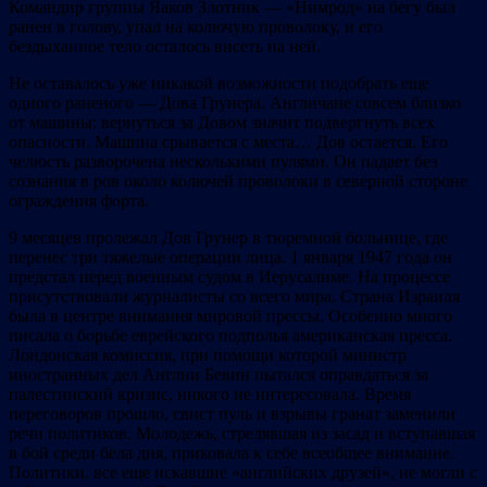
Командир группы Яаков Злотник — «Нимрод» на бегу был
ранен в голову, упал на колючую проволоку, и его
бездыханное тело осталось висеть на ней.
Не оставалось уже никакой возможности подобрать еще
одного раненого — Дова Грунера. Англичане совсем близко
от машины: вернуться за Довом значит подвергнуть всех
опасности. Машина срывается с места… Дов остается. Его
челюсть разворочена несколькими пулями. Он падает без
сознания в ров около колючей проволоки в северной стороне
ограждения форта.
9 месяцев пролежал Дов Грунер в тюремной больнице, где
перенес три тяжелые операции лица. 1 января 1947 года он
предстал перед военным судом в Иерусалиме. На процессе
присутствовали журналисты со всего мира. Страна Израиля
была в центре внимания мировой прессы. Особенно много
писала о борьбе еврейского подполья американская пресса.
Лондонская комиссия, при помощи которой министр
иностранных дел Англии Бевин пытался оправдаться за
палестинский кризис, никого не интересовала. Время
переговоров прошло, свист пуль и взрывы гранат заменили
речи политиков. Молодежь, стрелявшая из засад и вступавшая
в бой среди бела дня, приковала к себе всеобщее внимание.
Политики, все еще искавшие «английских друзей», не могли с