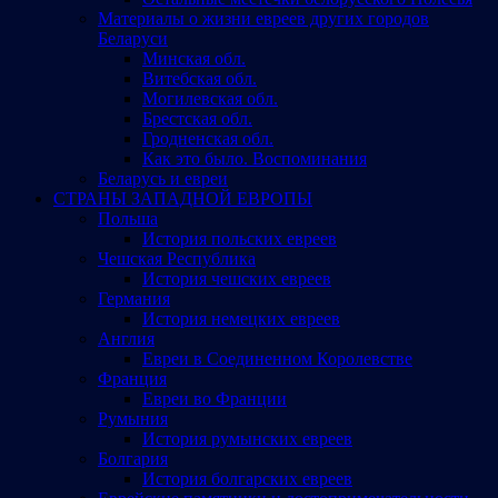
Материалы о жизни евреев других городов
Беларуси
Минская обл.
Витебская обл.
Могилевская обл.
Брестская обл.
Гродненская обл.
Как это было. Воспоминания
Беларусь и евреи
СТРАНЫ ЗАПАДНОЙ ЕВРОПЫ
Польша
История польских евреев
Чешская Республика
История чешских евреев
Германия
История немецких евреев
Англия
Евреи в Соединенном Королевстве
Франция
Евреи во Франции
Румыния
История румынских евреев
Болгария
История болгарских евреев