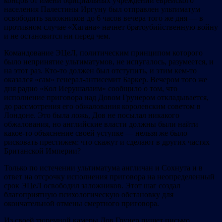
концов от имени официальных учреждений еврейского
населения Палестины Иргуну был отправлен ультиматум
освободить заложников до 6 часов вечера того же дня — в
противном случае «Хагана» начнет братоубийственную войну
и не остановится ни перед чем.
Командование ЭЦеЛ, политическим принципом которого
было непринятие ультиматумов, не испугалось, разумеется, и
на этот раз. Кто-то должен был отступить, и этим кем-то
оказался «сам» генерал-антисемит Баркер. Вечером того же
дня радио «Кол Иерушалаим» сообщило о том, что
исполнение приговора над Довом Грунером откладывается,
до рассмотрения его обжалования королевским советом в
Лондоне. Это была ложь, Дов не посылал никакого
обжалования, но английские власти должны были найти
какое-то объяснение своей уступке — нельзя же было
рисковать престижем: что скажут и сделают в других частях
Британской Империи?
Только по истечении ультиматума англичан и Сохнута и в
ответ на отсрочку исполнения приговора на неопределенный
срок ЭЦеЛ освободил заложников. Этот шаг создал
благоприятную психологическую обстановку для
окончательной отмены смертного приговора.
Из своей тюремной камеры Дов Грунер пишет письмо