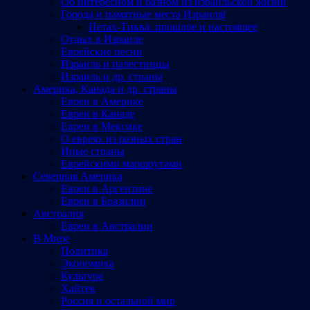
Об интересном и разном из израильской жизни
Города и памятные места Израиляl
Петах-Тиква: прошлое и настоящее
Отдых в Израиле
Еврейские песни
Израиль и палестинцы
Израиль и др. страны
Америка, Канада и др. страны
Евреи в Америке
Евреи в Канаде
Евреи в Мексике
О евреях из разных стран
Иные страны
Еврейскими маршрутами
Северная Америка
Евреи в Аргентине
Евреи в Бразилии
Австралия
Евреи в Австралии
В Мире
Политика
Экономика
Культура
Хайтек
Россия и остальной мир