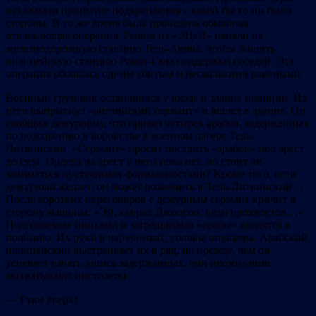
исключали прибытие подкрепления с какой бы то ни было
стороны. В то же время была проведена обманная
отвлекающая операция. Ребята из «ЭЦеЛ» напали на
железнодорожную станцию Тель-Авива, чтобы лишить
полицейскую станцию Рамат-Гана поддержки соседей. Эта
операция обошлась одним убитым и несколькими ранеными.
Военный грузовик остановился у входа в здание полиции. Из
него выпрыгнул «английский сержант» и вошел в здание. Он
сообщил дежурному, что привез четырех арабов, задержанных
по подозрению в воровстве в военном лагере Тель-
Литвинский. «Сержант» просит посадить «арабов» под арест
до суда. Ордера на арест у него пока нет, но стоит ли
заниматься пустячными формальностями? Кроме того, если
дежурный желает, он может позвонить в Тель-Литвинский…
После коротких переговоров с дежурным сержант кричит в
сторону машины: «Эй, капрал Джонсон, веди прохвостов…»
Подгоняемые пинками и затрещинами «арабы» вводятся в
полицию. Их руки в наручниках, головы опущены. Арабский
полицейский выстраивает их в ряд, но прежде, чем он
успевает начать запись задержанных, они неожиданно
выхватывают пистолеты:
— Руки вверх!