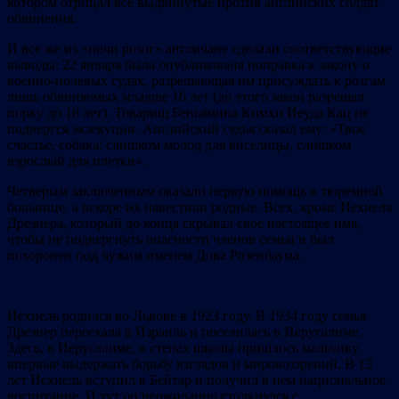
котором отрицал все выдвинутые против английских солдат
обвинения.
И все же из «ночи розог» англичане сделали соответствующие
выводы: 22 января была опубликована поправка к закону о
военно-полевых судах, разрешающая им присуждать к розгам
лишь обвиняемых младше 16 лет (до этого закон разрешал
порку до 18 лет). Товарищ Беньямина Кимхи Иеуда Кац не
подвергся экзекуции. Английский судья сказал ему: «Твое
счастье, собака: слишком молод для виселицы, слишком
взрослый для плетки».
Четверым заключенным оказали первую помощь в тюремной
больнице, а вскоре их навестили родные. Всех, кроме Иехиеля
Дрезнера, который до конца скрывал свое настоящее имя,
чтобы не подвергнуть опасности членов семьи и был
похоронен под чужим именем Дова Розенбаума.
Иехиель родился во Львове в 1923 году. В 1934 году семья
Дрезнер переехала в Израиль и поселилась в Иерусалиме.
Здесь, в Иерусалиме, в стенах школы пришлось мальчику
впервые выдержать борьбу взглядов и мировоззрений. В 13
лет Иехиель вступил в Бейтар и получил в нем национальное
воспитание. И тут он неожиданно столкнулся с