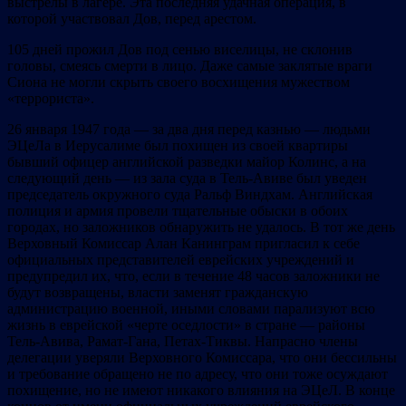
выстрелы в лагере. Эта последняя удачная операция, в
которой участвовал Дов, перед арестом.
105 дней прожил Дов под сенью виселицы, не склонив
головы, смеясь смерти в лицо. Даже самые заклятые враги
Сиона не могли скрыть своего восхищения мужеством
«террориста».
26 января 1947 года — за два дня перед казнью — людьми
ЭЦеЛа в Иерусалиме был похищен из своей квартиры
бывший офицер английской разведки майор Колинс, а на
следующий день — из зала суда в Тель-Авиве был уведен
председатель окружного суда Ральф Виндхам. Английская
полиция и армия провели тщательные обыски в обоих
городах, но заложников обнаружить не удалось. В тот же день
Верховный Комиссар Алан Канинграм пригласил к себе
официальных представителей еврейских учреждений и
предупредил их, что, если в течение 48 часов заложники не
будут возвращены, власти заменят гражданскую
администрацию военной, иными словами парализуют всю
жизнь в еврейской «черте оседлости» в стране — районы
Тель-Авива, Рамат-Гана, Петах-Тиквы. Напрасно члены
делегации уверяли Верховного Комиссара, что они бессильны
и требование обращено не по адресу, что они тоже осуждают
похищение, но не имеют никакого влияния на ЭЦеЛ. В конце