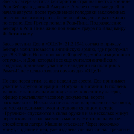
Здесь в лагере застигла бейтаристов страшная весть о кончине
Рош Бейтара в далекой Америке. А через несколько дней, в
начале августа, после трехдневной голодовки заключенных,
нелегальные иммигранты были освобождены и разъехались
по стране. Дов Грунер попал в Рош-Пина. Подразделение
Бейтара в Рош-Пина жило под знаком траура по Владимиру
Жаботинскому.
Здесь вступил Дов в «ЭЦеЛ». 21.2.1941 согласно приказу
Бейтара мобилизовался в английскую армию, где прослужил
до 28.3.1946 г. Но не прошло и 30 дней «демобилизационного
отпуска», и Дов, который все еще считался английским
солдатом, принимает участие в нападении на полицию в
Рамат-Гане с целью захвата оружия для «ЭЦеЛ».
Но еще перед этим, за две недели до ареста, Дов принимает
участие в другой операции «Иргуна» в Натании. В полдень
машина с «англичанами» подъезжает к военному лагерю,
офицер предъявляет часовому документы, ворота
раскрываются. Несколько пистолетов направлено на часового,
он молча поднимает руки и становится лицом к стене.
«Грузчики» спускаются в склад оружия и за несколько минут
перетаскивают содержимое в машину. Ничто не нарушает
спокойствия лагеря. Машина отъезжает. Через несколько
минут, сидящие в ней, уже издалека слышат сигнал тревоги и