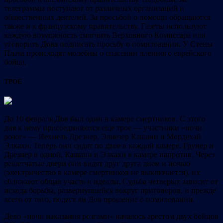
телеграммы поступают от различных организаций и
общественных деятелей. За просьбой о помощи обращаются
также и к французскому правительству. Газеты используют
каждую возможность смягчить Верховного Комиссара или
уговорить Дова подписать просьбу о помиловании. У Стены
Плача происходят молебны о спасении пленного еврейского
бойца.
ТРОЕ
До 10 февраля Дов был один в камере смертников. С этого
дня к нему присоединяются еще трое — участники «ночи
розог» — Иехиель Дрезнер, Элиезер Кашани и Мордехай
Элкахи. Теперь они сидят по двое в каждой камере. Грунер и
Дрезнер в одной, Кашани и Элкахи в камере напротив. Через
решетчатые двери они видят друг друга днем и ночью
(электричество в камере смертников не выключается), их
сближают общая участь и идеалы. Судьба четверых зависит от
исхода борьбы, развернувшейся вокруг приговоров, и прежде
всего от того, подаст ли Дов прошение о помиловании.
Дело «ночи наказания розгами» началось арестом двух бойцов