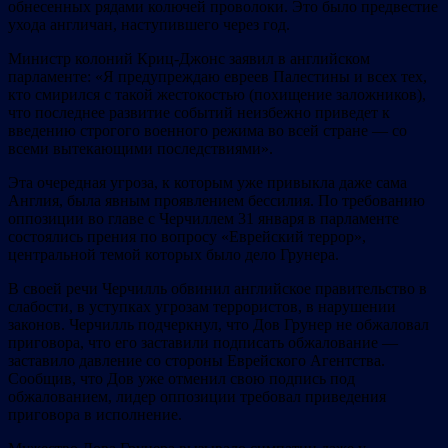
обнесенных рядами колючей проволоки. Это было предвестие
ухода англичан, наступившего через год.
Министр колоний Криц-Джонс заявил в английском
парламенте: «Я предупреждаю евреев Палестины и всех тех,
кто смирился с такой жестокостью (похищение заложников),
что последнее развитие событий неизбежно приведет к
введению строгого военного режима во всей стране — со
всеми вытекающими последствиями».
Эта очередная угроза, к которым уже привыкла даже сама
Англия, была явным проявлением бессилия. По требованию
оппозиции во главе с Черчиллем 31 января в парламенте
состоялись прения по вопросу «Еврейский террор»,
центральной темой которых было дело Грунера.
В своей речи Черчилль обвинил английское правительство в
слабости, в уступках угрозам террористов, в нарушении
законов. Черчилль подчеркнул, что Дов Грунер не обжаловал
приговора, что его заставили подписать обжалование —
заставило давление со стороны Еврейского Агентства.
Сообщив, что Дов уже отменил свою подпись под
обжалованием, лидер оппозиции требовал приведения
приговора в исполнение.