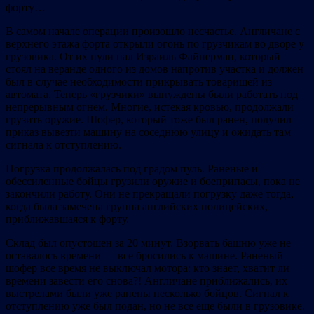
форту…
В самом начале операции произошло несчастье. Англичане с
верхнего этажа форта открыли огонь по грузчикам во дворе у
грузовика. От их пули пал Израиль Файнерман, который
стоял на веранде одного из домов напротив участка и должен
был в случае необходимости прикрывать товарищей из
автомата. Теперь «грузчики» вынуждены были работать под
непрерывным огнем. Многие, истекая кровью, продолжали
грузить оружие. Шофер, который тоже был ранен, получил
приказ вывезти машину на соседнюю улицу и ожидать там
сигнала к отступлению.
Погрузка продолжалась под градом пуль. Раненые и
обессиленные бойцы грузили оружие и боеприпасы, пока не
закончили работу. Они не прекращали погрузку даже тогда,
когда была замечена группа английских полицейских,
приближавшаяся к форту.
Склад был опустошен за 20 минут. Взорвать башню уже не
оставалось времени — все бросились к машине. Раненый
шофер все время не выключал мотора: кто знает, хватит ли
времени завести его снова?! Англичане приближались, их
выстрелами были уже ранены несколько бойцов. Сигнал к
отступлению уже был подан, но не все еще были в грузовике.