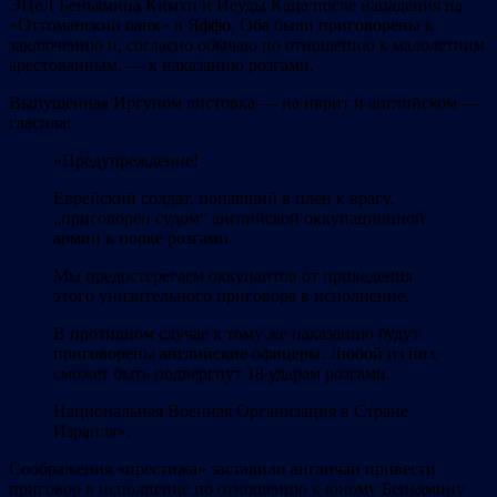
ЭЦеЛ Беньямина Кимхи и Иеуды Каца после нападения на
«Оттоманский банк» в Яффо. Оба были приговорены к
заключению и, согласно обычаю по отношению к малолетним
арестованным, — к наказанию розгами.
Выпущенная Иргуном листовка — на иврит и английском —
гласила:
«Предупреждение!
Еврейский солдат, попавший в плен к врагу,
„приговорен судом“ английской оккупационной
армии к порке розгами.
Мы предостерегаем оккупантов от приведения
этого унизительного приговора в исполнение.
В противном случае к тому же наказанию будут
приговорены английские офицеры. Любой из них
сможет быть подвергнут 18 ударам розгами.
Национальная Военная Организация в Стране
Израиля».
Соображения «престижа» заставили англичан привести
приговор в исполнение по отношению к юному Беньямину