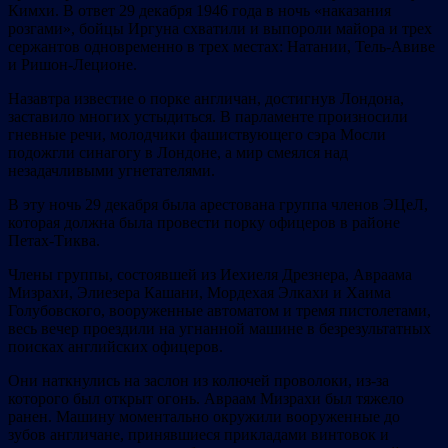
Кимхи. В ответ 29 декабря 1946 года в ночь «наказания
розгами», бойцы Иргуна схватили и выпороли майора и трех
сержантов одновременно в трех местах: Натании, Тель-Авиве
и Ришон-Леционе.
Назавтра известие о порке англичан, достигнув Лондона,
заставило многих устыдиться. В парламенте произносили
гневные речи, молодчики фашиствующего сэра Мосли
подожгли синагогу в Лондоне, а мир смеялся над
незадачливыми угнетателями.
В эту ночь 29 декабря была арестована группа членов ЭЦеЛ,
которая должна была провести порку офицеров в районе
Петах-Тиква.
Члены группы, состоявшей из Иехиеля Дрезнера, Авраама
Мизрахи, Элиезера Кашани, Мордехая Элкахи и Хаима
Голубовского, вооруженные автоматом и тремя пистолетами,
весь вечер проездили на угнанной машине в безрезультатных
поисках английских офицеров.
Они наткнулись на заслон из колючей проволоки, из-за
которого был открыт огонь. Авраам Мизрахи был тяжело
ранен. Машину моментально окружили вооруженные до
зубов англичане, принявшиеся прикладами винтовок и