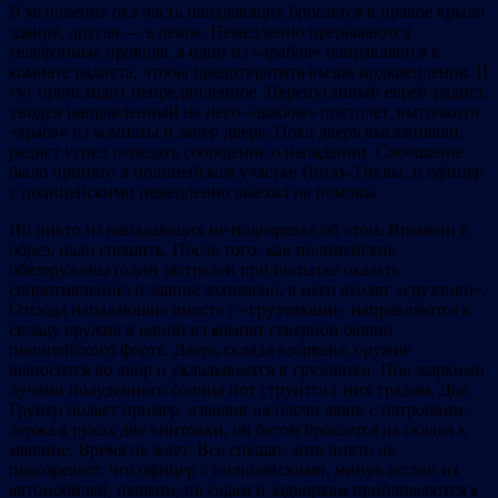
В мгновение ока часть нападающих бросается в правое крыло
здания, другая — в левое. Немедленно прерываются
телефонные провода, а один из «арабов» направляется к
комнате радиста, чтобы предотвратить вызов подкрепления. И
тут происходит непредвиденное. Перепуганный еврей-радист,
увидев направленный на него «арабом» пистолет, вытолкнул
«араба» из комнаты и запер дверь. Пока дверь высаживали,
радист успел передать сообщение о нападении. Сообщение
было принято в полицейском участке Петах-Тиквы, и офицер
с полицейскими немедленно выехал на помощь.
Но никто из нападающих не подозревал об этом. Времени в
обрез, надо спешить. После того, как полицейские
обезоружены (один застрелен при попытке оказать
сопротивление) и здание захвачено, в него входят «грузчики».
Отсюда нападающие вместе с «грузчиками» направляются к
складу оружия в одной из комнат северной башни
полицейского форта. Дверь склада взорвана, оружие
выносится во двор и укладывается в грузовики. Под жаркими
лучами полуденного солнца пот струится с них градом. Дов
Грунер подает пример: взвалив на плечи ящик с патронами,
держа в руках две винтовки, он бегом бросается из склада к
машине. Время не ждет. Все спешат, хотя никто не
подозревает, что офицер с полицейскими, минуя заслон из
автомобилей, пешком, по садам и задворкам приближаются к