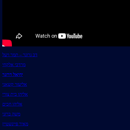
דב גרונר – תמר ויעל
מרדכי אלקחי
יחיאל דרזנר
אליעזר קשאני
אליהו בית צורי
אליהו חכים
משה ברזני
מאיר פיינשטיין