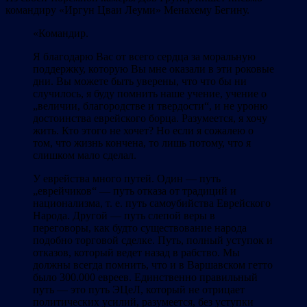
командиру «Иргун Цваи Леуми» Менахему Бегину.
«Командир.
Я благодарю Вас от всего сердца за моральную
поддержку, которую Вы мне оказали в эти роковые
дни. Вы можете быть уверены, что что бы ни
случилось, я буду помнить наше учение, учение о
„величии, благородстве и твердости“, и не уроню
достоинства еврейского борца. Разумеется, я хочу
жить. Кто этого не хочет? Но если я сожалею о
том, что жизнь кончена, то лишь потому, что я
слишком мало сделал.
У еврейства много путей. Один — путь
„еврейчиков“ — путь отказа от традиций и
национализма, т. е. путь самоубийства Еврейского
Народа. Другой — путь слепой веры в
переговоры, как будто существование народа
подобно торговой сделке. Путь, полный уступок и
отказов, который ведет назад в рабство. Мы
должны всегда помнить, что и в Варшавском гетто
было 300.000 евреев. Единственно правильный
путь — это путь ЭЦеЛ, который не отрицает
политических усилий, разумеется, без уступки