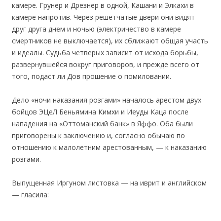
камере. Грунер и Дрезнер в одной, Кашани и Элкахи в
камере напротив. Через решетчатые двери они видят
друг друга днем и ночью (электричество в камере
смертников не выключается), их сближают общая участь
и идеалы. Судьба четверых зависит от исхода борьбы,
развернувшейся вокруг приговоров, и прежде всего от
того, подаст ли Дов прошение о помиловании.
Дело «ночи наказания розгами» началось арестом двух
бойцов ЭЦеЛ Беньямина Кимхи и Иеуды Каца после
нападения на «Оттоманский банк» в Яффо. Оба были
приговорены к заключению и, согласно обычаю по
отношению к малолетним арестованным, — к наказанию
розгами.
Выпущенная Иргуном листовка — на иврит и английском
— гласила: