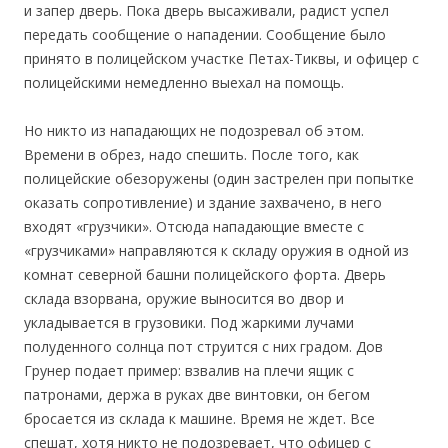
и запер дверь. Пока дверь высаживали, радист успел
передать сообщение о нападении. Сообщение было
принято в полицейском участке Петах-Тиквы, и офицер с
полицейскими немедленно выехал на помощь.
Но никто из нападающих не подозревал об этом.
Времени в обрез, надо спешить. После того, как
полицейские обезоружены (один застрелен при попытке
оказать сопротивление) и здание захвачено, в него
входят «грузчики». Отсюда нападающие вместе с
«грузчиками» направляются к складу оружия в одной из
комнат северной башни полицейского форта. Дверь
склада взорвана, оружие выносится во двор и
укладывается в грузовики. Под жаркими лучами
полуденного солнца пот струится с них градом. Дов
Грунер подает пример: взвалив на плечи ящик с
патронами, держа в руках две винтовки, он бегом
бросается из склада к машине. Время не ждет. Все
спешат, хотя никто не подозревает, что офицер с