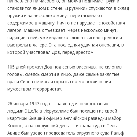
направлено на часового, он молча поднимает руки и
становится лицом к стене. «Грузчики» спускаются в склад
оружия и за несколько минут перетаскивают
содержимое в машину. Ничто не нарушает спокойствия
лагеря. Машина отъезжает. Через несколько минут,
сидящие в ней, уже издалека слышат сигнал тревоги и
выстрелы в лагере. Эта последняя удачная операция, в
которой участвовал Дов, перед арестом.
105 дней прожил Дов под сенью виселицы, не склонив
головы, смеясь смерти в лицо. Даже самые заклятые
враги Сиона не могли скрыть своего восхищения
мужеством «террориста».
26 января 1947 года — за два дня перед казнью —
людьми ЭЦеЛа в Иерусалиме был похищен из своей
квартиры бывший офицер английской разведки майор
Колинс, а на следующий день — из зала суда в Тель-
Авиве был уведен председатель окружного суда Ральф