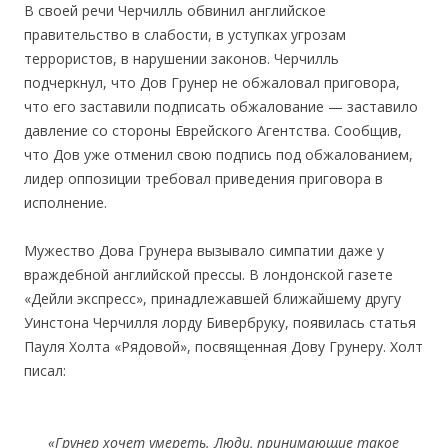
В своей речи Черчилль обвинил английское
правительство в слабости, в уступках угрозам
террористов, в нарушении законов. Черчилль
подчеркнул, что Дов Грунер не обжаловал приговора,
что его заставили подписать обжалование — заставило
давление со стороны Еврейского Агентства. Сообщив,
что Дов уже отменил свою подпись под обжалованием,
лидер оппозиции требовал приведения приговора в
исполнение.
Мужество Дова Грунера вызывало симпатии даже у
враждебной английской прессы. В лондонской газете
«Дейли экспресс», принадлежавшей ближайшему другу
Уинстона Черчилля лорду Бивербруку, появилась статья
Пауля Холта «Рядовой», посвященная Дову Грунеру. Холт
писал:
«Грунер хочет умереть. Люди, принимающие такое