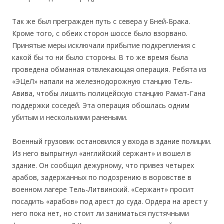
Так же был прегражден путь с севера у Бней-Брака.
Кроме того, с обеих сторон шоссе было взорвано.
Принятые меры исключали прибытие подкрепления с
какой бы то ни было стороны. В то же время была
проведена обманная отвлекающая операция. Ребята из
«ЭЦеЛ» напали на железнодорожную станцию Тель-
Авива, чтобы лишить полицейскую станцию Рамат-Гана
поддержки соседей. Эта операция обошлась одним
убитым и несколькими ранеными.
Военный грузовик остановился у входа в здание полиции.
Из него выпрыгнул «английский сержант» и вошел в
здание. Он сообщил дежурному, что привез четырех
арабов, задержанных по подозрению в воровстве в
военном лагере Тель-Литвинский. «Сержант» просит
посадить «арабов» под арест до суда. Ордера на арест у
него пока нет, но стоит ли заниматься пустячными