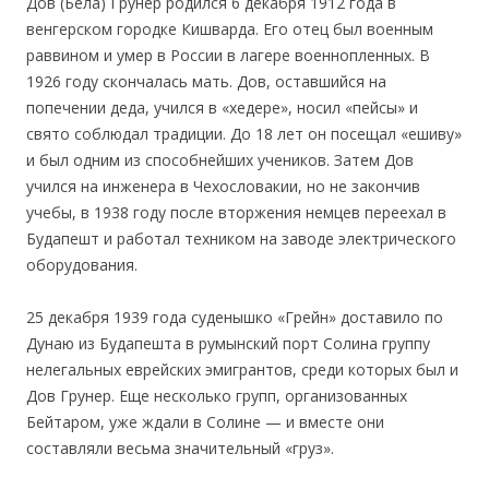
Дов (Бела) Грунер родился 6 декабря 1912 года в
венгерском городке Кишварда. Его отец был военным
раввином и умер в России в лагере военнопленных. В
1926 году скончалась мать. Дов, оставшийся на
попечении деда, учился в «хедере», носил «пейсы» и
свято соблюдал традиции. До 18 лет он посещал «ешиву»
и был одним из способнейших учеников. Затем Дов
учился на инженера в Чехословакии, но не закончив
учебы, в 1938 году после вторжения немцев переехал в
Будапешт и работал техником на заводе электрического
оборудования.
25 декабря 1939 года суденышко «Грейн» доставило по
Дунаю из Будапешта в румынский порт Солина группу
нелегальных еврейских эмигрантов, среди которых был и
Дов Грунер. Еще несколько групп, организованных
Бейтаром, уже ждали в Солине — и вместе они
составляли весьма значительный «груз».