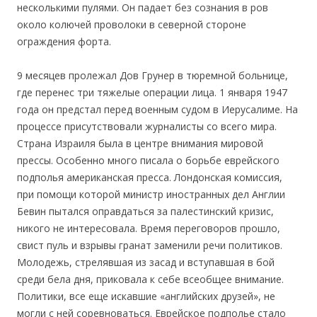
несколькими пулями. Он падает без сознания в ров
около колючей проволоки в северной стороне
ограждения форта.
9 месяцев пролежал Дов Грунер в тюремной больнице,
где перенес три тяжелые операции лица. 1 января 1947
года он предстал перед военным судом в Иерусалиме. На
процессе присутствовали журналисты со всего мира.
Страна Израиля была в центре внимания мировой
прессы. Особенно много писала о борьбе еврейского
подполья американская пресса. Лондонская комиссия,
при помощи которой министр иностранных дел Англии
Бевин пытался оправдаться за палестинский кризис,
никого не интересовала. Время переговоров прошло,
свист пуль и взрывы гранат заменили речи политиков.
Молодежь, стрелявшая из засад и вступавшая в бой
среди бела дня, приковала к себе всеобщее внимание.
Политики, все еще искавшие «английских друзей», не
могли с ней соревноваться. Еврейское подполье стало