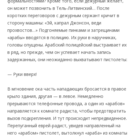
формальностями? Кроме того, если дежурный желает,
он может позвонить в Тель-Литвинский… После
коротких переговоров с дежурным сержант кричит в
сторону машины: «Эй, капрал Джонсон, веди
прохвостов…» Подгоняемые пинками и затрещинами
«арабы» вводятся в полицию. Их руки в наручниках,
головы опущены. Арабский полицейский выстраивает их
в ряд, но прежде, чем он успевает начать запись
задержанных, они неожиданно выхватывают пистолеты:
— Руки вверх!
В мгновение ока часть нападающих бросается в правое
крыло здания, другая — в левое. Немедленно
прерываются телефонные провода, а один из «арабов»
направляется к комнате радиста, чтобы предотвратить
вызов подкрепления. И тут происходит непредвиденное.
Перепуганный еврей-радист, увидев направленный на
него «арабом» пистолет, вытолкнул «араба» из комнаты