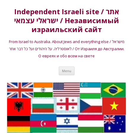
Independent Israeli site / אתר
ישראלי עצמאי / Независимый
израильский сайт
From Israel to Australia. About Jews and everything else / מישראל
לאוסטרליה. על היהודים ועל כל דבר אחר / От Израиля до Австралии.
О евреях и обо всем на свете
Skip
Menu
to
content