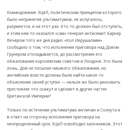
Командование ЭЦеЛ, политическим принципом которого
было непринятие ультиматумов, не испугалось,
разумеется, и на этот раз. Кто-то должен был отступить,
и этим кем-то оказался «сам» генерал-антисемит Баркер.
Вечером того же дня радио «Кол Иерушалаим»
сообщило о том, что исполнение приговора над Довом
Грунером откладывается, до рассмотрения его
обжалования королевским советом в Лондоне. Это была
ложь, Дов не посылал никакого обжалования, но
английские власти должны были найти какое-то
объяснение своей уступке — нельзя же было рисковать
престижем: что скажут и сделают в других частях
Британской Империи?
Только по истечении ультиматума англичан и Сохнута и
в ответ на отсрочку исполнения приговора на
неопределенный срок ЭЦеЛ освободил заложников. Этот