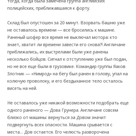
тогда, когда была замечена группа английских
полицейских, приближавшаяся к форту.
Склад был опустошен за 20 минут. Взорвать башню уже
не оставалось времени — все бросились к машине.
Раненый шофер все время не выключал мотора: кто
знает, хватит ли времени завести его снова?! Англичане
приближались, их выстрелами были уже ранены
несколько бойцов. Сигнал к отступлению уже был подан,
но не все еще были в грузовике. Командир группы Яаков
Злотник — «Нимрод» на бегу был ранен в голову, упал на
колючую проволоку, и его бездыханное тело осталось
висеть на ней.
Не оставалось уже никакой возможности подобрать еще
одного раненого — Дова Грунера. Англичане совсем
близко от машины: вернуться за Довом значит
подвергнуть всех опасности. Машина срывается с
места… Дов остается. Его челюсть разворочена