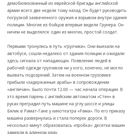
демобилизованный из еврейской бригады английской
армии всего две недели тому назад. Он будет руководить
погрузкой захваченного оружия и взрывом внутри здания
полиции. Многие из бойцов впервые видели Грунера. Он
ничем не выделялся: один из многих, простой солдат.
Первыми тронулись в путь «грузчики». Они выехали на
автобусе, сошли недалеко от здания полиции и ожидали
здесь сигнала от нападающих. Появление людей в
рабочей одежде грузчиков ни у кого, конечно, не могло
вызвать подозрений. Затем на военном грузовике
прибыли «задержанные арабы» в сопровождении
«англичан». Было почти 12.00 — час начала операции. В
это время парень с английским автоматом «Стен» в
руках преградил путь машине на углу шоссе и улицы
Бялик в Рамат-Гане у кинотеатра «Рама». По его приказу
машина развернулась и стала поперек дороги. В
несколько минут образовалась «пробка»: десятки машин
замерли в длинном ряду.