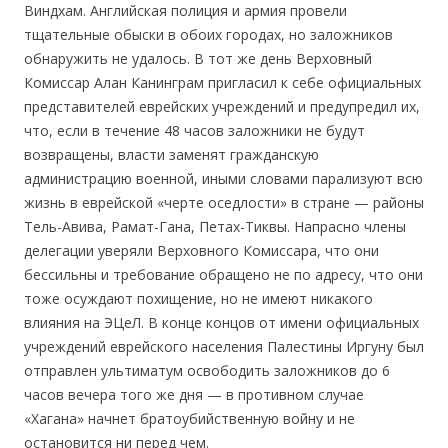
Виндхам. Английская полиция и армия провели
тщательные обыски в обоих городах, но заложников
обнаружить не удалось. В тот же день Верховный
Комиссар Алан Канинграм пригласил к себе официальных
представителей еврейских учреждений и предупредил их,
что, если в течение 48 часов заложники не будут
возвращены, власти заменят гражданскую
администрацию военной, иными словами парализуют всю
жизнь в еврейской «черте оседлости» в стране — районы
Тель-Авива, Рамат-Гана, Петах-Тиквы. Напрасно члены
делегации уверяли Верховного Комиссара, что они
бессильны и требование обращено не по адресу, что они
тоже осуждают похищение, но не имеют никакого
влияния на ЭЦеЛ. В конце концов от имени официальных
учреждений еврейского населения Палестины Иргуну был
отправлен ультиматум освободить заложников до 6
часов вечера того же дня — в противном случае
«Хагана» начнет братоубийственную войну и не
остановится ни перед чем.