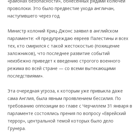
«районах безопасности», обнесенных рядами колючей
проволоки. Это было предвестие ухода англичан,
наступившего через год.
Министр колоний Криц-Джонс заявил в английском
парламенте: «Я предупреждаю евреев Палестины и всех
тех, кто смирился с такой жестокостью (похищение
заложников), что последнее развитие событий
неизбежно приведет к введению строгого военного
режима во всей стране — со всеми вытекающими
последствиями».
Эта очередная угроза, к которым уже привыкла даже
сама Англия, была явным проявлением бессилия. По
требованию оппозиции во главе с Черчиллем 31 января в
парламенте состоялись прения по вопросу «Еврейский
террор», центральной темой которых было дело
Грунера.