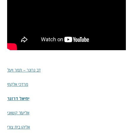
דב גרונר – תמר ויעל
מרדכי אלקחי
יחיאל דרזנר
אליעזר קשאני
אליהו בית צורי