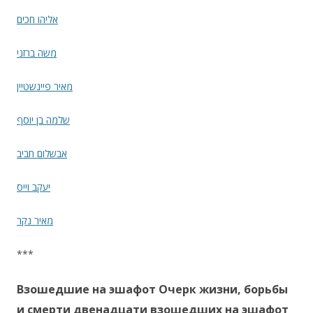
אליהו חכים
משה ברזני
מאיר פיינשטיין
שלמה בן יוסף
אבשלום חביב
יעקב וייס
מאיר נקר
***
Взошедшие на эшафот Очерк жизни, борьбы
и смерти двенадцати взошедших на эшафот