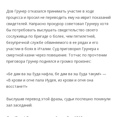
Дов Грунер отказался принимать участие в ходе
процесса и просил не переводить ему на иврит показаний
свидетелей. Напрасно прокурор советовал Грунеру хотя
бы потребовать выслушать свидетельство своего
сослуживца по бригаде о более, чем пятилетней,
безупречной службе обвиняемого в ее рядах и его
участии в боях в Италии. Суд приговорил Грунера к
смертной казни через повешение. Тотчас по прочтении
приговора Грунер поднялся и громко произнес:
«Бе дам ва эш Еуда нафла, бе дам ва эш Еуда такум!» —
«В крови и огне пала Иудея, из крови и огня она
восстанет!»
Выслушав перевод этой фразы, судьи поспешно покинули
зал заседаний.