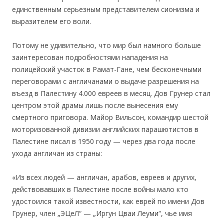
единственным серьезным представителем сионизма и
выразителем его воли.
Потому не удивительно, что мир был намного больше
заинтересован подробностями нападения на
полицейский участок в Рамат-Гане, чем бесконечными
переговорами с англичанами о выдаче разрешения на
въезд в Палестину 4.000 евреев в месяц. Дов Грунер стал
центром этой драмы лишь после вынесения ему
смертного приговора. Майор Вильсон, командир шестой
моторизованной дивизии английских парашютистов в
Палестине писал в 1950 году — через два года после
ухода англичан из страны:
«Из всех людей — англичан, арабов, евреев и других,
действовавших в Палестине после войны мало кто
удостоился такой известности, как еврей по имени Дов
Грунер, член „ЭЦеЛ“ — „Иргун Цваи Леуми“, чье имя