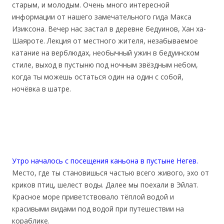
старым, и молодым. Очень много интересной
информации от нашего замечательного гида Макса
Изиксона. Вечер нас застал в деревне бедуинов, Хан ха-
Шаяроте. Лекция от местного жителя, незабываемое
катание на верблюдах, необычный ужин в бедуинском
стиле, выход в пустыню под ночным звёздным небом,
когда ты можешь остаться один на один с собой,
ночёвка в шатре.
Утро началось с посещения каньона в пустыне Негев.
Место, где ты становишься частью всего живого, эхо от
криков птиц, шелест воды. Далее мы поехали в Эйлат.
Красное море приветствовало тёплой водой и
красивыми видами под водой при путешествии на
кораблике.