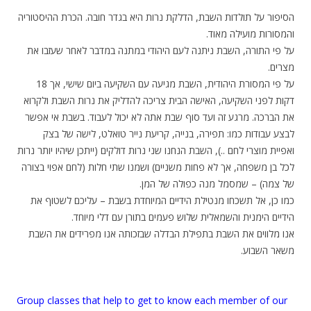
הסיפור על תולדות השבת, הדלקת נרות היא בגדר חובה. הכרת ההיסטוריה
והמסורות מועילה מאוד.
על פי התורה, השבת ניתנה לעם היהודי במתנה במדבר לאחר שעזבו את
מצרים.
על פי המסורת היהודית, השבת מגיעה עם השקיעה ביום שישי, אך 18
דקות לפני השקיעה, האישה הבית צריכה להדליק את נרות השבת ולקרוא
את הברכה. מרגע זה ועד סוף שבת אתה לא יכול לעבוד. בשבת אי אפשר
לבצע עבודות כמו: תפירה, בנייה, קריעת נייר טואלט, לישה של בצק
ואפיית מוצרי לחם ..), השבת הנחנו שני נרות דולקים (ייתכן שיהיו יותר נרות
לכל בן משפחה, אך לא פחות משניים) ושמנו שתי חלות (לחם אפוי בצורה
של צמה) – שמסמל מנה כפולה של המן.
כמו כן, אל תשכחו מנטילת הידיים המיוחדת בשבת – עליכם לשטוף את
הידיים הימנית והשמאלית שלוש פעמים בתורן עם דלי מיוחד.
אנו מלווים את השבת בתפילת הבדלה שבזכותה אנו מפרידים את השבת
משאר השבוע.
Group classes that help to get to know each member of our