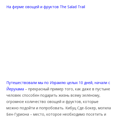
На ферме овощей и фруктов The Salad Trail
Путешествовали мы по Израилю целых 10 дней, начали с
Йерухама
– прекрасный пример того, как даже в пустыне
человек способен подарить жизнь всему зелёному,
огромное количество овощей и фруктов, которые
можно подойти и попробовать. Кибуц Сде-Бокер, могила
Бен-Гуриона – место, которое необходимо посетить и