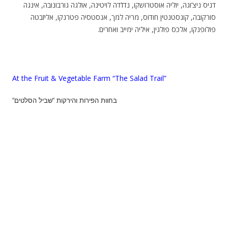
דניס ניצ’וגה, יוליה אוסטרושקו, נדז’דה לויטינה, אולגה גורבונובה, אינגה
סורקובה, קונסטנטין חודוס, מריה למך, אנסטסיה פטרנקו, אליזבטה
פולופנקו, אלכס פולגין, איליה ימייב ואחרים.
At the Fruit & Vegetable Farm “The Salad Trail”
“בחוות הפירות והירקות “שביל הסלטים