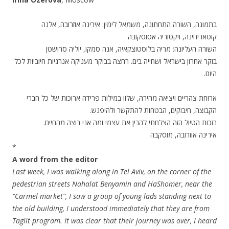
בתמונה, השורה התחתונה, משמאל לימין: אירינה אוזרובה, אלנה
קוסאריחינה, ויקטוריה אסוסקובה
השורה העליונה: מריה בלוסטוצקאיה, אנה סמקו, יוליה סרושטן
בוקר אחרון בישראל ושחייה בים. רחצה בבוקר מעניקה אנרגיות חיוביות לכל
היום.
ארוחת צהריים ויציאה מהירה, שלוו במילות פרידה ארוכות של כל חברי
הקבוצה, חיבוקים, הבטחות להתקשר ולהיפגש.
בזכות הטיול הזה הצלחתי להבין את עצמי ומה אני רוצה מהחיים.
אירינה אוזרובה, מוסקבה
*
A word from the editor
Last
week, I was walking along in Tel Aviv, on the corner of the
pedestrian streets Nahalat Benyamin and HaShomer, near the
“Carmel market”, I saw a group of young lads standing next to
the old building, I understood immediately that they are from
Taglit program. It was clear that their journey was over, I heard