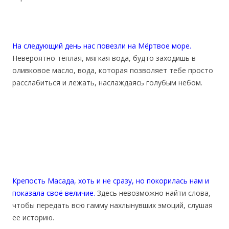
На следующий день нас повезли на Мёртвое море.
Невероятно тёплая, мягкая вода, будто заходишь в
оливковое масло, вода, которая позволяет тебе просто
расслабиться и лежать, наслаждаясь голубым небом.
Крепость Масада, хоть и не сразу, но покорилась нам и
показала своё величие.
Здесь невозможно найти слова,
чтобы передать всю гамму нахлынувших эмоций, слушая
ее историю.