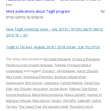
***
More publications about Taglit program
: עוד
פרסומים על פרוייקט תגלית
New Taglit meetings (June – July 2019) / (פגישות חדשות בתגלית
(יוני – יולי 2019
Taglit in Tel Aviv, August 2018 / תגלית בתל אביב, אוגוסט 2018
This entry was posted in
История Израиля
,
Отдых в Израиле
,
Проекты и их осуществление
,
Туризм, путешествия и
кулинария
and tagged
«Таглит»
,
«Яд Вашем»
,
Aaron Shustin
,
Alex Folgin
,
Anastasia Petrenko
,
Bedouin village Khan
Hashayarot
,
Ben Gurion
,
Caesarea
,
Carmel Market.
,
Dead Sea
,
Eilat
,
Igor Shustin
,
Jerusalem
,
Jordan River
,
Kibbutz Sde-Boker
,
Ksenia Bankova
,
Maria Belostotskaya
,
Maria Lamakh
,
market of
Mahane Yehuda
,
Max Isikson
,
Negev
,
Old Jaffa
,
Sabbath
,
Safed
,
Tel Aviv
,
The Salad Trail
,
the western Wall
,
Theodore Herzl
,