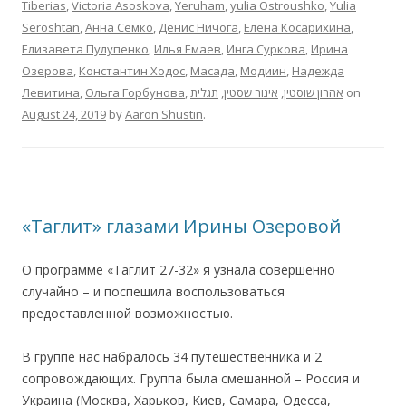
Tiberias
,
Victoria Asoskova
,
Yeruham
,
yulia Ostroushko
,
Yulia
Seroshtan
,
Анна Семко
,
Денис Ничога
,
Елена Косарихина
,
Елизавета Пулупенко
,
Илья Емаев
,
Инга Суркова
,
Ирина
Озерова
,
Константин Ходос
,
Масада
,
Модиин
,
Надежда
Левитина
,
Ольга Горбунова
,
תגלית
,
איגור שסטין
,
אהרון שוסטין
on
August 24, 2019
by
Aaron Shustin
.
«Таглит» глазами Ирины Озеровой
О программе «Таглит 27-32» я узнала совершенно
случайно – и поспешила воспользоваться
предоставленной возможностью.
В группе нас набралось 34 путешественника и 2
сопровождающих. Группа была смешанной – Россия и
Украина (Москва, Харьков, Киев, Самара, Одесса,