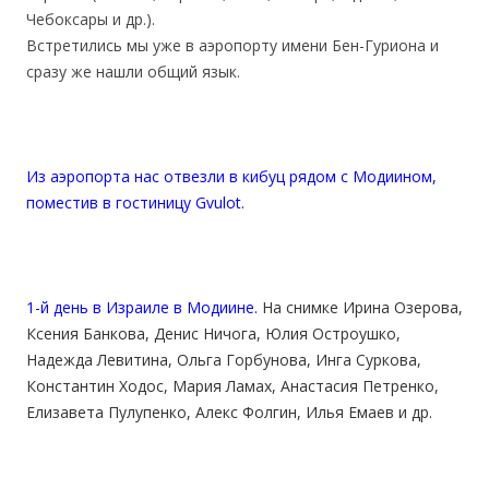
Чебоксары и др.).
Встретились мы уже в аэропорту имени Бен-Гуриона и
сразу же нашли общий язык.
Из аэропорта нас отвезли в кибуц рядом с Модиином,
поместив в гостиницу Gvulot.
1-й день в Израиле в Модиине.
На снимке Ирина Озерова,
Ксения Банкова, Денис Ничога, Юлия Остроушко,
Надежда Левитина, Ольга Горбунова, Инга Суркова,
Константин Ходос, Мария Ламах, Анастасия Петренко,
Елизавета Пулупенко, Алекс Фолгин, Илья Емаев
и др.