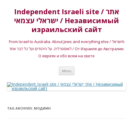
Independent Israeli site / אתר
ישראלי עצמאי / Независимый
израильский сайт
From Israel to Australia. About Jews and everything else / מישראל
לאוסטרליה. על היהודים ועל כל דבר אחר / От Израиля до Австралии.
О евреях и обо всем на свете
Skip
Menu
to
content
TAG ARCHIVES:
МОДИИН